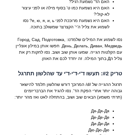
האם הד' נשמעת רגיל?
האם היא נשמעת כמו ט' בסוף מילה או לפני עיצור
לא-קולי?
האם היא נשמעת מרוככת לפני е, ю, я, и, ь? נסו
לשמוע את צליל ה'י' הקצרצר שמשולב בתוכה.
נסו לשמוע את המילים שלמדנו: Город, Сад, Подготовка,
День, Делать, Диван, Медведь. חפשו אותן במילון אונליין
עם הקלטות הגייה. שמעו אותן שוב ושוב. נסו לחקות רק את
צליל הД בתוך המילה. זה יחדד לכם את האוזן.
טריק #2: תעשו ד'י-ד'י-ד'י עד שהלשון תתרגל
תרגול ההגייה של /dʲ/ המרוכך דורש שהלשון תלמד להישאר
גבוהה יותר אחרי הפקת הד'. נסו להגיד את הברבריזמים
(תרתי משמע) הבאים שוב ושוב, בהתחלה לאט ואז מהר יותר:
Дя-Дя-Дя
Де-Де-Де
Ди-Ди-Ди
Дю-Дю-Дю