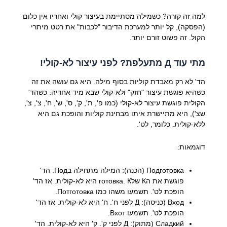
למה זה קורה? כשמילה מסתיימת בעיצור קולי ואחריו אין כלום
(הפסקה), קל יותר למערכת הדיבור "לכבות" את רטט מיתרי
הקול. זה פשוט זורם יותר.
מתי עוד Д מתעלפת? לפני עיצור לא-קולי!
הד' לא רק מאבדת קוליות בסוף מילה. היא גם עושה את זה
כשהיא פוגשת עיצור "חזק" ולא-קולי שבא מיד אחריה. כשהד'
הקולית פוגשת עיצור לא-קולי (כמו פ', ת', ק', ס', ש', ח', צ', צ',
שצ'), היא מתיישרת איתו מבחינת קוליות והופכת גם היא
ללא-קולית. כלומר, לט'.
דוגמאות:
Подготовка (הכנה): המילה מתחילה בПод. הד'
פוגשת את הК שלготовка. К היא לא-קולית. אז הד'
הופכת לט'. תשמעו משהו כמו Потготовка.
Вход (כניסה): Д לפני ח'. ח' היא לא-קולית. אז הד'
הופכת לט'. תשמעו Вхот.
Сладкий (מתוק): Д לפני ק'. ק' היא לא-קולית. הד'