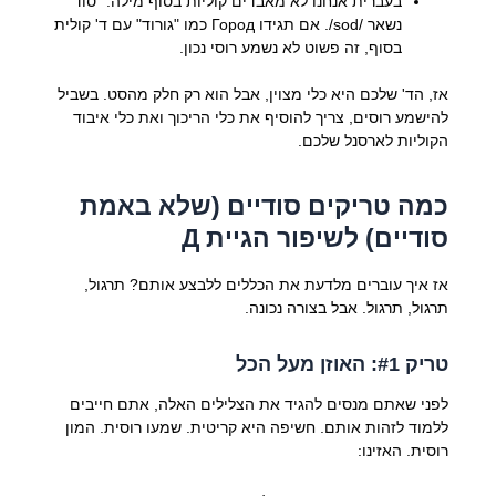
בעברית אנחנו לא מאבדים קוליות בסוף מילה. "סוד"
נשאר /sod/. אם תגידו Город כמו "גורוד" עם ד' קולית
בסוף, זה פשוט לא נשמע רוסי נכון.
אז, הד' שלכם היא כלי מצוין, אבל הוא רק חלק מהסט. בשביל
להישמע רוסים, צריך להוסיף את כלי הריכוך ואת כלי איבוד
הקוליות לארסנל שלכם.
כמה טריקים סודיים (שלא באמת
סודיים) לשיפור הגיית Д
אז איך עוברים מלדעת את הכללים ללבצע אותם? תרגול,
תרגול, תרגול. אבל בצורה נכונה.
טריק #1: האוזן מעל הכל
לפני שאתם מנסים להגיד את הצלילים האלה, אתם חייבים
ללמוד לזהות אותם. חשיפה היא קריטית. שמעו רוסית. המון
רוסית. האזינו: