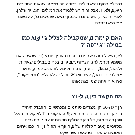
כבר לא בסוף והיא קולית וברורה. זה מראה שהאות המקורית
היא Д ולא Т. אבל זה דורש ללמוד את המילים והנטייה שלהן.
לעניין ההגייה, פשוט זכרו שבסוף מילה שומעים ט', לא משנה
איך היא נכתבת.
האם קיימת Д שמקבילה לצליל ג'י /dʒ/ כמו
במילה "ג'ירפה"?
לא, הצליל הזה לא קיים ברוסית באופן פונמי (כזו שמשנה את
משמעות המילה). הצירוף ДЖ קיים בכתיב במילים שאולות
(למשל, Джаз – ג'אז), ושם הוא יכול להישמע כמו /dʒ/ או
אפילו יותר כמו Д קשה ואז Ж. אבל זה לא צליל "רוסי מקורי",
ואין אות אחת שמייצגת אותו.
מה הקשר בין Д ל-Т?
הן זוג! оби הן עיצורים סותמים ומכתשיים. ההבדל היחיד
ביניהן בהגייה הבסיסית הוא שД היא קולית וТ לא קולית. בגלל
שהן כה דומות, קל להן להחליף תכונות זו עם זו במצבים
מסוימים (איבוד קוליות של Д הופך אותה ל-Т). הן כמו אחים
תאומים שהאחד מרעיש והשני שקט.