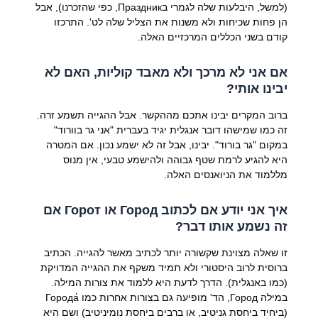
(למשל, היבלעות שלה לגמרי בПраздник, כפי שהזכרנו), אבל
הן פחות שכיחות ולא משנות את הצליל שלה לט'. התרכזו
קודם בשני הכללים המרכזיים האלה.
אם אני לא מרכך ולא מאבד קוליות, האם לא
יבינו אותי?
ברוב המקרים יבינו אתכם מההקשר. אבל ההגייה תשמע זרה.
זה כמו שמישהו דובר אנגלית יגיד בעברית "אני גר בוורוד"
במקום "גר בורוד". יבינו, אבל זה לא ישמע נכון. אם המטרה
היא להגיע לרמת שטף גבוהה ולהישמע טבעי, אין מנוס
מללמוד את הניואנסים האלה.
איך אני יודע אם לכתוב Город או Горот אם
זה נשמע אותו דבר?
זו שאלה מצוינת שקשורה יותר לכתיב מאשר להגייה. הכתיב
ברוסית לרוב היסטורי ולא תמיד משקף את ההגייה המדויקת
(כמו באנגלית). הדרך לדעת היא ללמוד את צורות המילה.
במילה Город, הד' מופיעה גם בצורות אחרות כמו Города́
(ביחיד ביחסת גניטיב, או ברבים ביחסת נומיניטיב) ושם היא