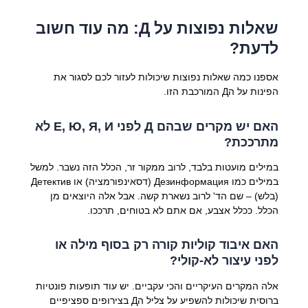
שאלות נפוצות על Д: מה עוד חשוב
לדעת?
אספנו כמה שאלות נפוצות שיכולות לעזור לכם לסגור את
הפינות על הД המורכבת הזו.
האם יש מקרים שבהם Д לפני Е, Ю, Я, И לא
מתרככת?
במילים מועטות בלבד, לרוב ממקור זר, הכלל הזה נשבר. למשל
במילים כמו Дезинформация (דסאינפורמציה) או Детектив
(בלש) – שם הד' לרוב נשארת קשה. אבל אלה היוצאים מן
הכלל. ככלל אצבע, אם אתם לא בטוחים, תרככו.
האם איבוד קוליות קורה רק בסוף מילה או
לפני עיצור לא-קולי?
אלה המקרים העיקריים והכי עקביים. יש עוד תופעות פונטיות
ברוסית שיכולות להשפיע על צליל הД בצירופים ספציפיים