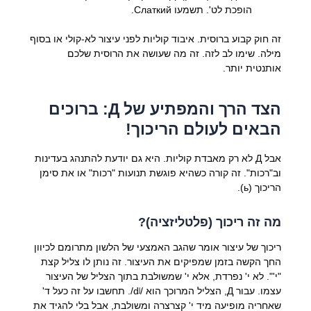
הופכת לט'. תשמעו Слаткий.
זה חוק קבוע ברוסית. איבוד קוליות לפני עיצור לא-קולי או בסוף
מילה. שימו לב לזה. זה מה שעושה את הרוסית שלכם
אותנטית יותר.
הצד הרך והמפתיע של Д: ברוכים
הבאים לעולם הריכוך!
אבל Д לא רק מאבדת קוליות. היא גם יודעת להתנהג בעדינות
וב"רכות". זה קורה כשהיא פוגשת תנועות "רכות" או את סימן
הריכוך (ь).
מה זה ריכוך (פלטליזציה)?
ריכוך של עיצור אומר שהגב האמצעי של הלשון מתרומם לכיוון
החך הקשה בזמן שמפיקים את העיצור. זה נותן לו צליל קצת
"י'". לא י' נפרדת, אלא י' שמשולבת בתוך הצליל של העיצור
עצמו. עבור Д, הצליל המרוכך הוא /dʲ/. תחשבו על זה כעל ד'
שאחריה מופיעה מיד י' קצרצרה ומשולבת, אבל בלי להגיד את