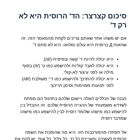
סיכום קצרצר: הד' הרוסית היא לא
רק ד'
אם יש משהו אחד שאתם צריכים לקחת מהמאמר הזה, זה
שהאות Д ברוסית היא עולם ומלואו. היא לא סתם ד'.
היא יכולה להיות ד' קשה ובסיסית (/d/).
היא יכולה לאבד קוליות ולהישמע כמו ט' (/t/) בסוף
מילה או לפני עיצור לא-קולי.
היא יכולה להתרכך ולהישמע כמו ד'י משולבת (/dʲ/)
לפני תנועות מסוימות וסימן הריכוך.
הבנה של הכללים האלה ויישום שלהם בתרגול הם מפתח
לשדרוג משמעותי של ההגייה הרוסית שלכם. זה ההבדל בין
להישמע כמו מישהו שלומד רוסית לבין להישמע כמו מישהו
שמדבר רוסית.
אל תפחדו מהמורכבות הזו. היא מה שהופכת את השפה
הרוסית לעשירה ומעניינת כל כך. כל צליל, כל אות, יש להם את