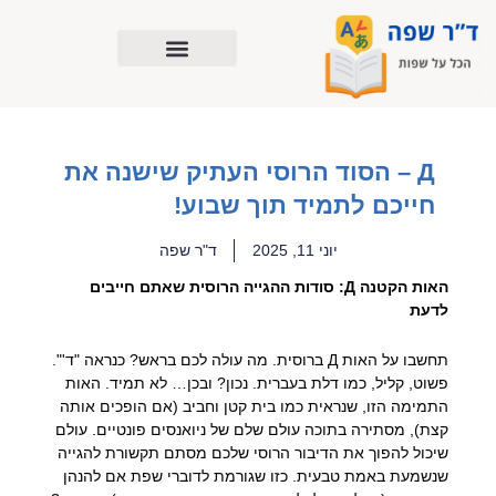
ילוג
תוכן
Д – הסוד הרוסי העתיק שישנה את
חייכם לתמיד תוך שבוע!
יוני 11, 2025
ד"ר שפה
האות הקטנה Д: סודות ההגייה הרוסית שאתם חייבים
לדעת
תחשבו על האות Д ברוסית. מה עולה לכם בראש? כנראה "ד'".
פשוט, קליל, כמו דלת בעברית. נכון? ובכן… לא תמיד. האות
התמימה הזו, שנראית כמו בית קטן וחביב (אם הופכים אותה
קצת), מסתירה בתוכה עולם שלם של ניואנסים פונטיים. עולם
שיכול להפוך את הדיבור הרוסי שלכם מסתם תקשורת להגייה
שנשמעת באמת טבעית. כזו שגורמת לדוברי שפת אם להנהן