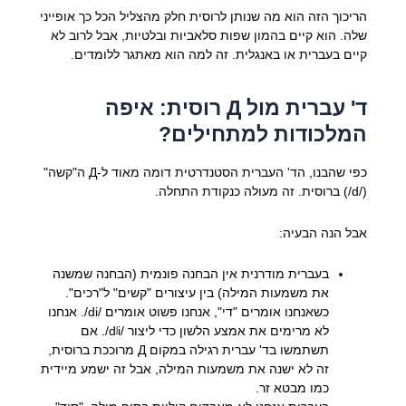
הריכוך הזה הוא מה שנותן לרוסית חלק מהצליל הכל כך אופייני
שלה. הוא קיים בהמון שפות סלאביות ובלטיות, אבל לרוב לא
קיים בעברית או באנגלית. זה למה הוא מאתגר ללומדים.
ד' עברית מול Д רוסית: איפה
המלכודות למתחילים?
כפי שהבנו, הד' העברית הסטנדרטית דומה מאוד ל-Д ה"קשה"
(/d/) ברוסית. זה מעולה כנקודת התחלה.
אבל הנה הבעיה:
בעברית מודרנית אין הבחנה פונמית (הבחנה שמשנה
את משמעות המילה) בין עיצורים "קשים" ל"רכים".
כשאנחנו אומרים "די", אנחנו פשוט אומרים /di/. אנחנו
לא מרימים את אמצע הלשון כדי ליצור /dʲi/. אם
תשתמשו בד' עברית רגילה במקום Д מרוככת ברוסית,
זה לא ישנה את משמעות המילה, אבל זה ישמע מיידית
כמו מבטא זר.