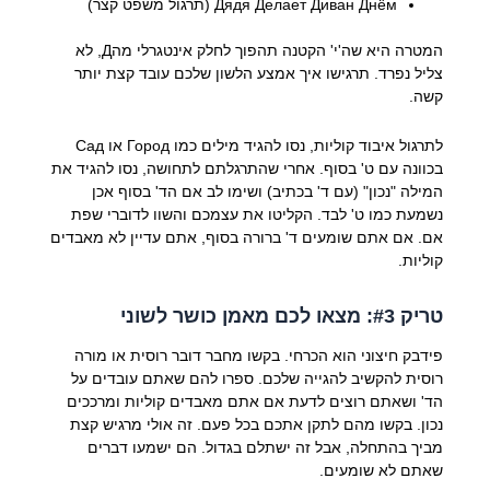
Дядя Делает Диван Днём (תרגול משפט קצר)
המטרה היא שה'י' הקטנה תהפוך לחלק אינטגרלי מהД, לא
צליל נפרד. תרגישו איך אמצע הלשון שלכם עובד קצת יותר
קשה.
לתרגול איבוד קוליות, נסו להגיד מילים כמו Город או Сад
בכוונה עם ט' בסוף. אחרי שהתרגלתם לתחושה, נסו להגיד את
המילה "נכון" (עם ד' בכתיב) ושימו לב אם הד' בסוף אכן
נשמעת כמו ט' לבד. הקליטו את עצמכם והשוו לדוברי שפת
אם. אם אתם שומעים ד' ברורה בסוף, אתם עדיין לא מאבדים
קוליות.
טריק #3: מצאו לכם מאמן כושר לשוני
פידבק חיצוני הוא הכרחי. בקשו מחבר דובר רוסית או מורה
רוסית להקשיב להגייה שלכם. ספרו להם שאתם עובדים על
הד' ושאתם רוצים לדעת אם אתם מאבדים קוליות ומרככים
נכון. בקשו מהם לתקן אתכם בכל פעם. זה אולי מרגיש קצת
מביך בהתחלה, אבל זה ישתלם בגדול. הם ישמעו דברים
שאתם לא שומעים.