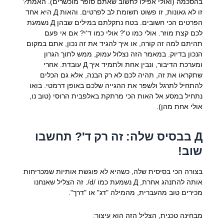
בהסכמה (ואולי אפילו לחשוב שאתם סופר מוכשרים). האמת?
זו לא גאונות, זו פשוט תשומת לב לפרטים. והאות Д היא אחד
הפרטים הכי חשובים. בטח נתקלתם במילים שבהן Д נשמעת
לכם קצת מוזר. אולי כמו ט'? אולי כמו ד'י? אם אי פעם
תהיתם למה זה קורה, או איך להגיד את זה נכון, אתם במקום
הנכון בדיוק. במאמר הזה נצלול עמוק, ממש לתוך הגרון
ומערכת הדיבור, ונבין אחת ולתמיד איך Д עובדת. אחרי
שתקראו את זה, תהיה לכם לא רק הבנה, אלא גם הכלים
להתחיל לתרגל ולשפר את ההגייה שלכם באופן דרמטי. בואו
נתחיל במסע אל האות הכי מרתקת באלפבית הרוסי (טוב נו,
אולי אחת מהן).
Д בבסיס שלה: זה רק ד'? תחשבו
שוב!
בצורה הכי בסיסית שלה, כשהיא לא פוגשת אותיות שמכריחות
אותה להתנהג אחרת, Д נשמעת כמו /d/. זה הצליל שאנחנו
מכירים טוב מהעברית, מהמילה "דג" או "דרך".
מבחינה טכנית, הצליל הזה הוא עיצור: