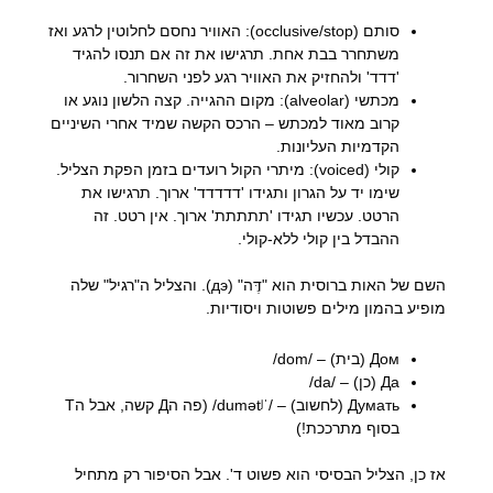
סותם (occlusive/stop): האוויר נחסם לחלוטין לרגע ואז
משתחרר בבת אחת. תרגישו את זה אם תנסו להגיד
'דדד' ולהחזיק את האוויר רגע לפני השחרור.
מכתשי (alveolar): מקום ההגייה. קצה הלשון נוגע או
קרוב מאוד למכתש – הרכס הקשה שמיד אחרי השיניים
הקדמיות העליונות.
קולי (voiced): מיתרי הקול רועדים בזמן הפקת הצליל.
שימו יד על הגרון ותגידו 'דדדדד' ארוך. תרגישו את
הרטט. עכשיו תגידו 'תתתתת' ארוך. אין רטט. זה
ההבדל בין קולי ללא-קולי.
השם של האות ברוסית הוא "דֶּה" (дэ). והצליל ה"רגיל" שלה
מופיע בהמון מילים פשוטות ויסודיות.
Дом (בית) – /dom/
Да (כן) – /da/
Думать (לחשוב) – /ˈdumətʲ/ (פה הД קשה, אבל הТ
בסוף מתרככת!)
אז כן, הצליל הבסיסי הוא פשוט ד'. אבל הסיפור רק מתחיל