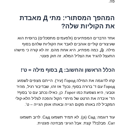
פה.
המהפך המסתורי: מתי Д מאבדת
את הקוליות שלה?
אחד הדברים המפתיעים (ולפעמים מתסכלים) ברוסית הוא
שעיצורים קוליים אוהבים לאבד את הקוליות שלהם בסוף
מילה. וД, כמה מפתיע, היא אחת מהם. זה לא קורה כי מישהו
התעצל להגיד את הצליל המלא. זה חוק פונטי.
הכלל הראשון והחשוב: Д בסוף מילה = ט'!
קחו לדוגמה את המילה Город (עיר). הייתם מצפים לשמוע
Город עם ד' ברורה בסוף, נכון? אז זהו, שבדיבור רגיל, מהיר
וטבעי, היא נשמעת כמו Горот. כן, כאילו נכתב עם ט' בסוף!
הד' איבדה את הרטט של מיתרי הקול והפכה לצליל הלא-קולי
המקביל לה באותו מקום הגייה ובאותו אופן הגייה – ט'.
עוד דוגמה: Сад (גן). לא תמיד תשמעו Сад. לרוב תשמעו
Сат. מבלבל? קצת. אבל הגיוני מבחינה פונטית.