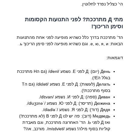
הי' כצליל נפרד לחלוטין.
מתי Д מתרככת? לפני התנועות הקסומות
וסימן הריכוך!
הד' מתרככת בדרך כלל כשהיא מופיעה לפני אחת מהתנועות
הבאות: е, ю, я, и. וגם כשהיא מופיעה לפני סימן הריכוך ь.
דוגמאות:
День (יום): Д לפני Е. נשמע /dʲenʲ/ (גם הН מתרככת
בגלל הЕ!).
Делать (לעשות): Д לפני Е. נשמע /dʲɛlətʲ/ (גם הТ
בסוף מתרככת!).
Диван (ספה): Д לפני И. נשמע /dʲɪvan/.
Дюжина (תריסר): Д לפני Ю. נשמע /ˈdʲuʒɪnə/.
Дядя (דוד): Д לפני Я. נשמע /ˈdʲadʲə/.
Медведь (דוב): פה יש לנו Д לפני В (לא מתרככת!)
ואז Д לפני Ь. הד' האחרונה מתרככת, וגם מאבדת
קוליות בסוף מילה! נשמע /mʲɪdvʲetʲ/. מורכב, אה?