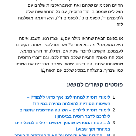
החיים הפנימיים שלהם ואת האינטראקציות שלהם עם
הצלילים שמסביב. הד' הרוסית, עם כל התחפושות שלה
(לפעמים ד', לפעמים ט', לפעמים ד'י), היא דוגמה מושלמת
לזה.
אז בפעם הבאה שתראו מילה עם Д, עצרו רגע. חשבו. איפה
היא ממוקמת? מה בא אחריה? ואז, נסו להגיד אותה. הקשיבו
לעצמכם. הקשיבו לדוברי שפת אם. תרגלו. זה דורש מאמץ,
אבל התוצאות? ההגייה שלכם תודה לכם. וגם דוברי הרוסית
שתשוחחו איתם. הם פשוט ישמעו שאתם מדברים את השפה
כמו שצריך. בהצלחה במסע שלכם עם האות Д!
פוסטים קשורים לנושא:
לימודי רוסית למתחילים: איך כדאי ללמוד? –
השיטות הסודיות להצלחה מהירה במיוחד!
לימודי רוסית לילדים – השיטה החדשנית שתגרום
לילדכם לדבר רוסית בביטחון!
А – הסוד המפתיע שהופך אנשים רגילים למצליחים
במיוחד תוך שבוע!
В – הסודות שלא ידעתם על האות המסתורית ביותר