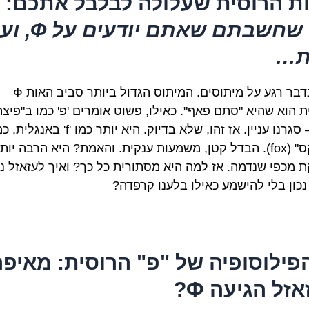
ת הרוסית שעלולה לבלבל אתכם:
מה שחשבתם שאתם יודעי
ת…
בואו נדבר רגע על מיתוסים. המיתוס הגדול ביותר סביב האות Ф
ת הוא שהיא "סתם פאף". כאילו, פשוט אומרים 'פ' כמו ב"פיצה
והופ – סגרנו עניין. אז זהו, שלא בדיוק. היא יותר כמו 'f' באנג
ב"פוקס" (fox). הבדל קטן, משמעות ענקית. והאמת? היא הרבה יות
 מכפי שנדמה. אז למה היא מסתורית כל כך? ואיך לעזאזל נ
נכון בלי להישמע כאילו בלענו קרפדה?
 הפילוסופיה של "פ" הרוסית: מאיפ
זל הגיעה Ф?