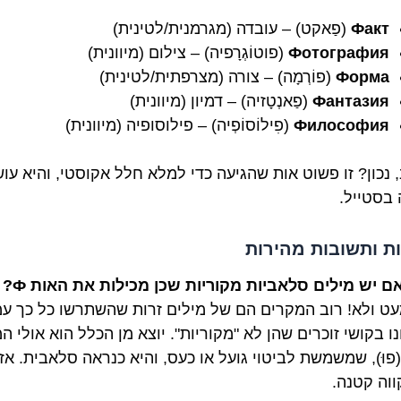
Факт
(פַאקט) – עובדה (מגרמנית/לטינית)
Фотография
(פוטוֹגְרָפיה) – צילום (מיוונית)
Форма
(פוֹרְמָה) – צורה (מצרפתית/לטינית)
Фантазия
(פַאנְטָזיה) – דמיון (מיוונית)
Философия
(פִילוֹסוֹפְיה) – פילוסופיה (מיוונית)
, נכון? זו פשוט אות שהגיעה כדי למלא חלל אקוסטי, והיא עו
 בסטייל.
ת ותשובות מהירות
ם יש מילים סלאביות מקוריות שכן מכילות את האות Ф?
עט ולא! רוב המקרים הם של מילים זרות שהשתרשו כל כך עמ
 בקושי זוכרים שהן לא "מקוריות". יוצא מן הכלל הוא אולי ה
ф" (פוּ), שמשמשת לביטוי גועל או כעס, והיא כנראה סלאבית. אז 
ווה קטנה.