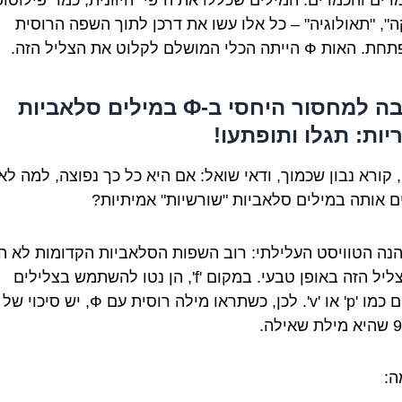
ים והכמרים. המילים שכללו את ה"פי" היוונית, כמו "פילוסופ
קה", "תאולוגיה" – כל אלו עשו את דרכן לתוך השפה הרוסית
הייתה הכלי המושלם לקלוט את הצליל הזה.
הסיבה למחסור היחסי ב-Ф במילים סלאביות
יות: תגלו ותופתעו!
 קורא נבון שכמוך, ודאי שואל: אם היא כל כך נפוצה, למה לא
ם אותה במילים סלאביות "שורשיות" אמיתיות?
 הנה הטוויסט העלילתי: רוב השפות הסלאביות הקדומות לא הכ
את הצליל הזה באופן טבעי. במקום 'f', הן נטו להשתמש בצלילים
קרובים כמו 'p' או 'v'. לכן, כשתראו מילה רוסית עם Ф, יש סיכוי של
ילה.
ה: