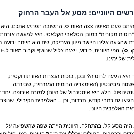
שים היווניים: מסע אל העבר הרחוק
אם תהיתם פעם מאיפה צצה האות Ф, התשובה תפתיע אתכם. ה
רוסית מקורית" במובן הסלאבי הקלאסי. היא למעשה אורחת
ת שהגיעה אלינו היישר מיוון העתיקה, שם היא הייתה ידועה 
"פי" (Φ, φ). הפי היוונית, כידוע, ייצגה צליל שנושף וקרוב מאוד ל-F
ת של ימינו.
ך היא הגיעה לרוסיה? ובכן, בזכות הנצרות האורתודוקסית,
טה מביזנטיון (האימפריה הרומית המזרחית, שבירתה
נטינופול, הלא היא איסטנבול של היום) למזרח אירופה. יחד 
הגיעו גם כתבי קודש, תרבות, וכן – האלפבית הקירילי, שנוצר
ת האלפבית היווני.
 היה מסע קל. בהתחלה, היוונית הייתה שפה שהשפיעה על