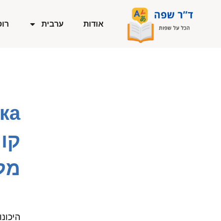
ילוג
תוכן
אודות
ערבית
רוס
קו
מל
היכונ