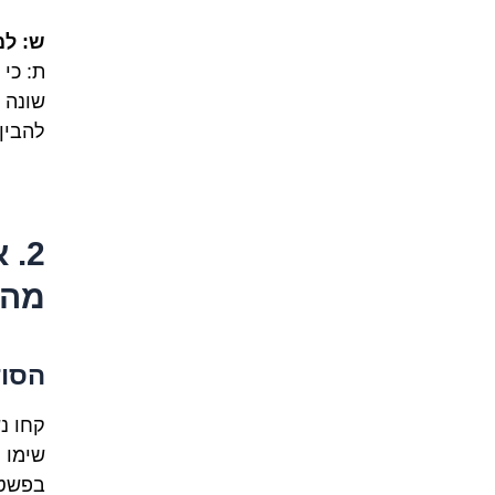
ש: למה ל
להבין
מה 
הסוד
קחו נש
בפשטו