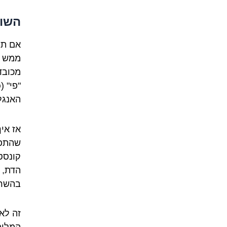
השור
ממש "
מכובד
האנגלי
אז אי
שהתפש
קונסט
הדת, 
בהשרא
זה לא