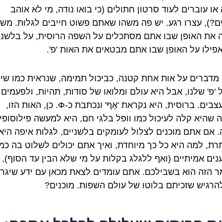
ו עוברים לעוד סרטון חתולים (כי בואו נודה, מי לא אוהב
ם?), עצרו רגע. יש פה משהו שאתם פשוט חייבים לגלות. משה
 את האופן שבו אתם מסתכלים על השפה הרוסית, על בלשנו
 אפילו על האופן שבו אתם מבטאים את האות 'פ'.
 מדברים על אות אחת קטנה, כביכול תמימה, שנראית כמו שינו
 'פ' שלנו, אבל היא עולם ומלואו של סודות, תהיות, ולפעמים 
קצת עצבים. ברוסית, היא נקראת 'אֶף' ונכתבת כ-Ф. כן, האות הזו,
 שהיא קלה לעיכול כמו וופל בלגי חם, היא למעשה פילוסופי
 אם אתם מוכנים לצלול לעומקים בלשניים, לגלות איפה היא
ת, למה היא כל כך מיוחדת, ואיך אתם יכולים לשלוט בה כמו
נים אמיתיים (ואף ללגלג בקלות על מי שלא הבין עד הסוף), 
 הזה הוא בשבילכם. אתם עומדים לצאת מכאן עם ידע שיגרו
הרגיש שזכיתם בלוטו של עולם השפות. מוכנים?