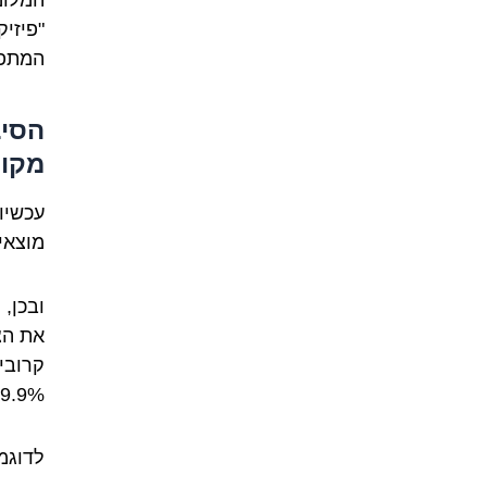
המלומד
"פיזי
המתפתחת. האות Ф 
מקור
עכשיו,
מוצאי
ובכן,
99.9% שהיא מילת שא
לדוגמ