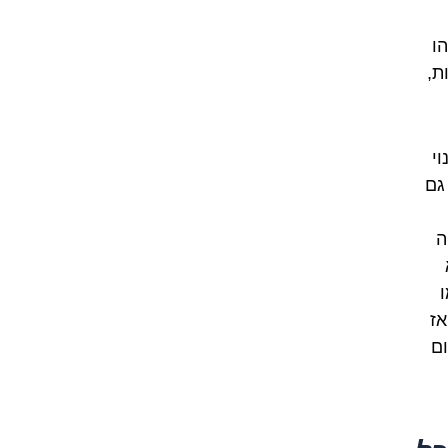
ו
ת,
י
גם
ה
אז
ם