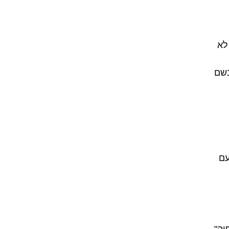
יא לא
בשם
עם