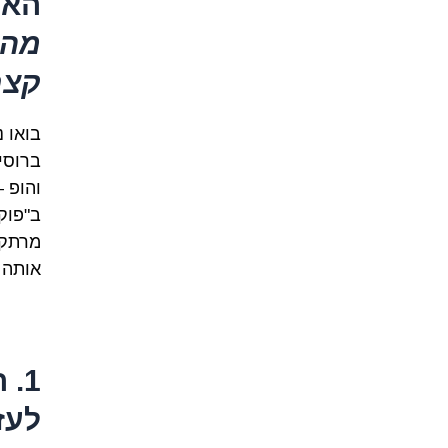
האו
קצ
ברוסי
מרתקת
אותה 
1.
לעזא