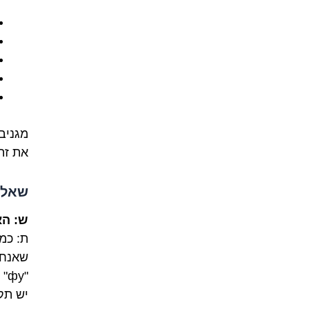
מגניב
את זה
שאלו
ש: הא
ת: כמ
שאנחנו
"у
יש תק