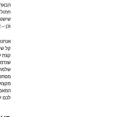
הבאה א
חתולי
שישנה
וכן –
אנחנו
קל של
שנדמה
שלמה.
מסתתר
מקצוע
המאמר
לכם ל