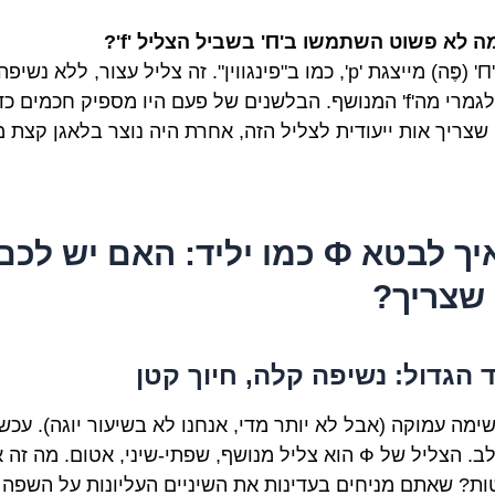
א פשוט השתמשו ב'П' בשביל הצליל 'f'?
ת: כי 'П' (פֶּה) מייצגת 'p', כמו ב"פינגווין". זה צליל עצור, ללא נשיפה
שונה לגמרי מה'f' המנושף. הבלשנים של פעם היו מספיק חכמים כד
 שצריך אות ייעודית לצליל הזה, אחרת היה נוצר בלאגן קצת מ
2. איך לבטא Ф כמו יליד: האם יש לכם
שצריך?
 הגדול: נשיפה קלה, חיוך קטן
ימה עמוקה (אבל לא יותר מדי, אנחנו לא בשיעור יוגה). עכשי
שימו לב. הצליל של Ф הוא צליל מנושף, שפתי-שיני, אטום. מה ז
ת? שאתם מניחים בעדינות את השיניים העליונות על השפה