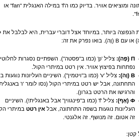
התחתונה ומוציאים אוויר. בדיוק כמו ה'f' במילה האנגלית "fan" או
П (פֶּה):
צליל 'p' (כמו ב"פסטה"). השפתיים נסגרות לחלוטין
נפתחות בפיצוץ אוויר. אין רטט במיתרי הקול.
В (וֶה):
צליל 'v' (כמו ב"ויטמין"). השיניים העליונות נוגעות
התחתונה, אבל יש רטט במיתרי הקול (נסו לומר 'ו' באנגלית
והרגישו את הרטט בגרון).
Ф (אֶף):
צליל 'f' (כמו ב"פינגווין" אבל באנגלית!). השיניים
העליונות נוגעות בשפה התחתונה, אבל
אין רטט
במיתרי הקו
זה אטום. זה מנושף. זה אלגנטי.
 קטן: