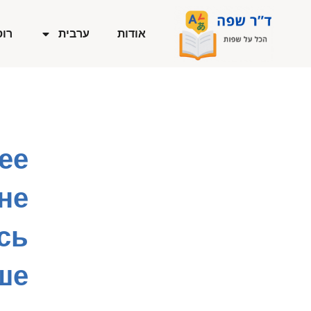
ילוג
תוכן
אודות
ערבית
רוס
ее
не
сь
е!