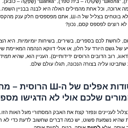
מכונית), "школа" (שְׁקוֹלַה – בית ספר), "шапка" (שָׁפְּקָה – כובע).
ה ארוכה, וכל אחת מהמילים האלה היא לבנה בבניין השפה.
אתם לא בוטחים בצליל של ה-Ш, אתם מפספסים חלק ענק מהק
לא רוצים לפספס קסם, נכון?
ם, לוחשת לכם בספרים, בשירים, בשיחות יומיומיות. היא הצ
ע של גשם היורד על חלון, או אולי דווקא הנהמה המאיימת של
אוג, רוב הדובים הרוסים ידידותיים). העניין הוא, שהיא
תמיד
 שתביטו עליה בצורה הנכונה, תגלו עולם שלם.
7 סודות אפלים של ה-Ш הרוסית – מ
ורים שלכם אולי לא הדגישו מספי
נצלול לעניינים ונפזר קצת את האבק המסתורי מעל האות הזו. 
 שהיא נשמעת פשוט, יש כמה דברים שחשוב לדעת כדי לא ר
 אותה, אלא
לחיות
אותה. בטח, לחיות אותה.