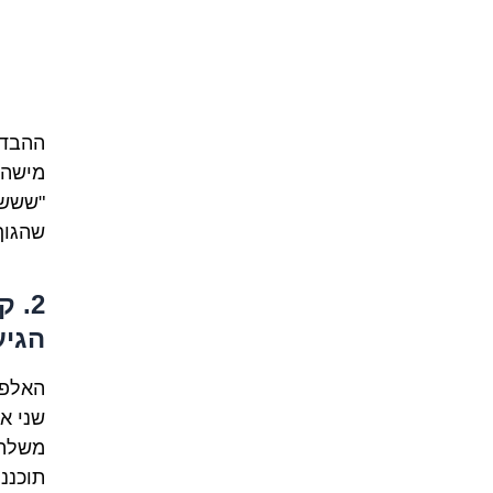
ההבדל
מישהו
"שששש
שהגוף
2. 
הגיע 
שני א
משלהן
תוכננ