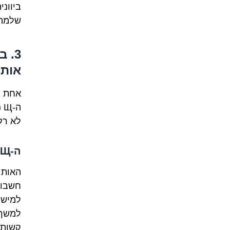
ביוונ
שלמה!
אותן
לא רק 
ה-Щ המסתורית: אחותה הקטנה, אבל עם טוויסט
האות
חשבו 
למישה
למשך ז