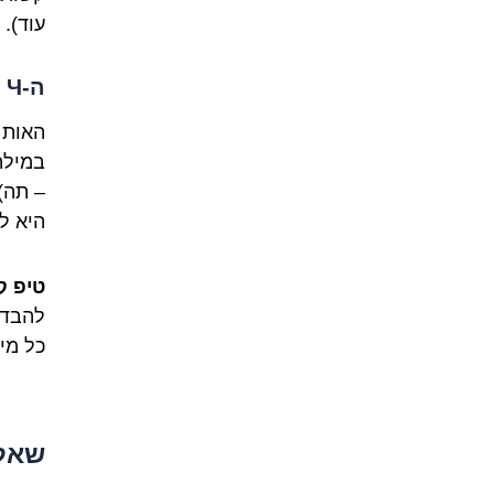
עוד).
ה-Ч המתפרצת: רק שלא תתבלבלו עם "ש" בעברית
האות
היא להחל
טיפ ק
להבדלי
כל מי
שאלו