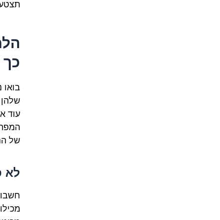
תצטער
הלח
כך 
בואו 
שלהן 
עוד א
המפתח
של הנ
לא ס
חשבו 