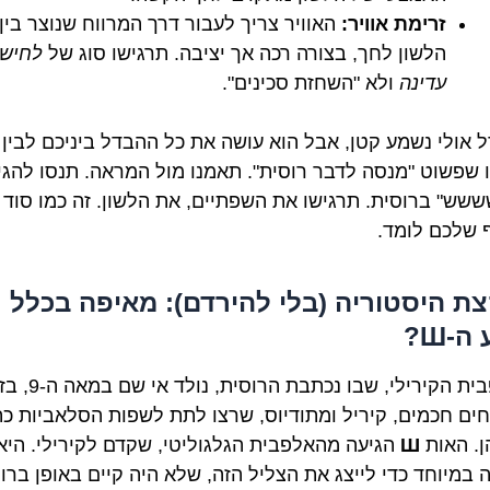
זרימת אוויר:
האוויר צריך לעבור דרך המרווח שנוצר בין
הלשון לחך, בצורה רכה אך יציבה. תרגישו סוג של
לחיש
עדינה
ולא "השחזת סכינים".
 אולי נשמע קטן, אבל הוא עושה את כל ההבדל ביניכם לבין
 שפשוט "מנסה לדבר רוסית". תאמנו מול המראה. תנסו להגי
שש" ברוסית. תרגישו את השפתיים, את הלשון. זה כמו סוד 
 שלכם לומד.
קצת היסטוריה (בלי להירדם): מאיפה בכלל
ה-Ш?
האלפבית הקירילי, שבו נכתבת הרו
חים חכמים, קיריל ומתודיוס, שרצו לתת לשפות הסלאביות כ
. האות
Ш
הגיעה מהאלפבית הגלגוליטי, שקדם לקירילי. היא
ה במיוחד כדי לייצג את הצליל הזה, שלא היה קיים באופן ברו