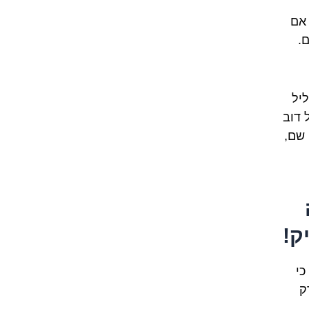
 אם
סם.
ליל
 דוב
שם,
ה
ק!
כי
ק