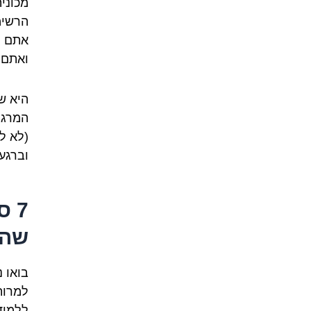
הרשימ
ואתם 
היא ש
המרגי
(לא לד
וברגע
שהמ
בואו 
למרות
ללמוד