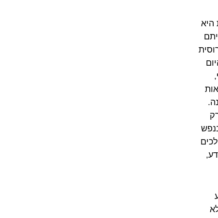
 היא
יתם
וסית
ום
אות
ה.
רק
בנפש
לכים
ע,
א