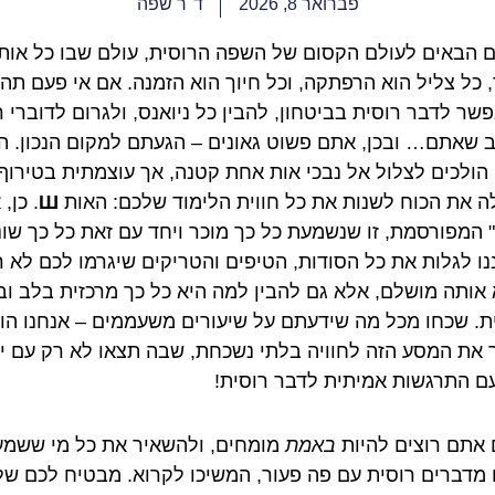
פברואר 8, 2026
ד"ר שפה
ם הבאים לעולם הקסום של השפה הרוסית, עולם שבו כל אות
, כל צליל הוא הרפתקה, וכל חיוך הוא הזמנה. אם אי פעם תה
פשר לדבר רוסית בביטחון, להבין כל ניואנס, ולגרום לדוברי ר
 שאתם… ובכן, אתם פשוט גאונים – הגעתם למקום הנכון. הי
 הולכים לצלול אל נבכי אות אחת קטנה, אך עוצמתית בטירוף,
ה את הכוח לשנות את כל חווית הלימוד שלכם: האות
Ш
. כן, 
ה" המפורסמת, זו שנשמעת כל כך מוכר ויחד עם זאת כל כך שונ
נו לגלות את כל הסודות, הטיפים והטריקים שיגרמו לכם לא 
אותה מושלם, אלא גם להבין למה היא כל כך מרכזית בלב ו
ת. שכחו מכל מה שידעתם על שיעורים משעממים – אנחנו הו
 את המסע הזה לחוויה בלתי נשכחת, שבה תצאו לא רק עם יד
ם התרגשות אמיתית לדבר רוסית!
 אתם רוצים להיות
באמת
מומחים, ולהשאיר את כל מי ששמע
מדברים רוסית עם פה פעור, המשיכו לקרוא. מבטיח לכם של