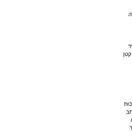
ה
ד
קטן
סית, נולד אי שם במאה ה-9, בזכות
תב
ר