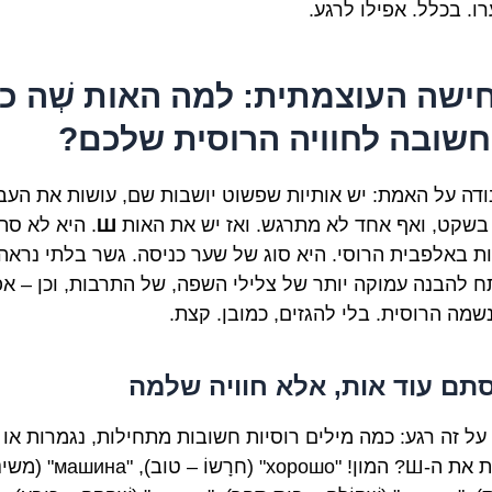
ו. בכלל. אפילו לרגע.
ישה העוצמתית: למה האות שְׁה כ
חשובה לחוויה הרוסית שלכם?
נודה על האמת: יש אותיות שפשוט יושבות שם, עושות את העב
בשקט, ואף אחד לא מתרגש. ואז יש את האות
Ш
. היא לא סת
ות באלפבית הרוסי. היא סוג של שער כניסה. גשר בלתי נראה.
 להבנה עמוקה יותר של צלילי השפה, של התרבות, וכן – אפ
שמה הרוסית. בלי להגזים, כמובן. קצת.
תם עוד אות, אלא חוויה שלמה
על זה רגע: כמה מילים רוסיות חשובות מתחילות, נגמרות או
מכילות את ה-Ш? המון! "хорошо" (חרָשוֹ –