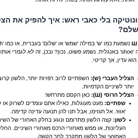
פונוטיקה בלי כאבי ראש: איך להפיק את הצל
שלם?
Ш
כון? ובכן, זה
לא לגמרי
אותו 
הוא עדין, אך קריטי.
הצליל העברי (ש):
השפתיים לרוב רפויות יותר, הלשון קרו
יותר לשיניים הקדמיות.
הצליל הרוסי (Ш):
כאן הקסם מתרחש!
שפתיים:
מעט מעוגלות, כאילו אתם עומדים לשרוק או ל
'אוּוּוּ'. אל תגזימו, אבל תנו להן תנועה עדינה קדימה.
לשון:
קצה הלשון מתרומם ונוגע בחלק האחורי של השינ
העליונות, או ממש מאחורי הרכס מאחורי השיניים. החלק
האמצעי של הלשון מתקרב לחך הקשה.