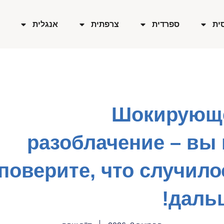
ית
ספרדית
צרפתית
אנגלית
Шокирующ
разоблачение – вы 
поверите, что случило
дальш