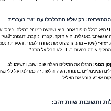
Ч
במילה 'cheese' בא
– תה), "что" (שְׁטוֹ – מה). זו פשוט אות אחרת לגמרי, והטעות הנפו
יף אותה בטעות ב-Ш. לא חבל על התה?
טן ממני:
תרגלו את המילים האלה שוב ושוב, ותשימו לב
ם המינימליים בתנוחת הפה והלשון. זה כמו לנגן על כלי נגינ
קום אצבע קובע את הצליל.
ת ותשובות שוות זהב: