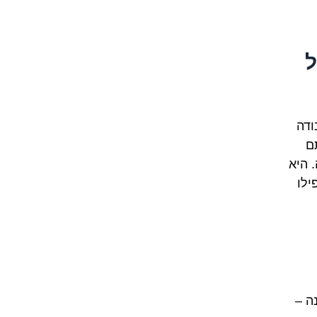
ל
ודה
ם
 היא
ילו
 טוב), "машина" (משינה –