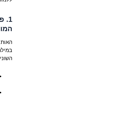
1. 
המו
האות
במילה 'shoe' באנגלית. נשמע פשוט, נ
השוני 