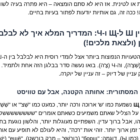
ית או לטינית. אז היא לא סתם הומצאה – היא פתרה בעיה לשונ
 ככה זה, גם אותיות יודעות לפתור בעיות בחיים.
3. בין Ш ל-Щ ו-Ч: המדריך המלא איך לא לבל
 (ולצאת מלכים!)
ה-Щ (שְׁצָ'ה), וה-Ч (צֶ'ה). בואו נעשה סדר בבלגן הזה אחת ולתמיד.
עניין של דיוק – זה עניין של
יוקרה
.
Щ
נשמעת כמו 'ש' ארוכה ורכה יותר, כמעט כמו "שְׁצ'" או "שְׁשְׁ"
על הצליל שאתם משמיעים כשאתם אומרים "ששששששששקט
ו, אבל ברוך עדין. השפתיים מעוגלות יותר, והלשון נוגעת בח
מן ארוך יותר. זוהי אות "רכה", והיא לעולם לא תופיע עם אות
קשות (כמו Ы). דוגמה: "борщ" (בורְשְׁצ' –