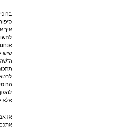
ברוכי
סיפור
איך א
לחשוב
אנחנו
שיש ל
ה"שְׁ
תתכונ
לבטא 
הרוסי
להפוך
אלא ע
אז אם
אתכם 