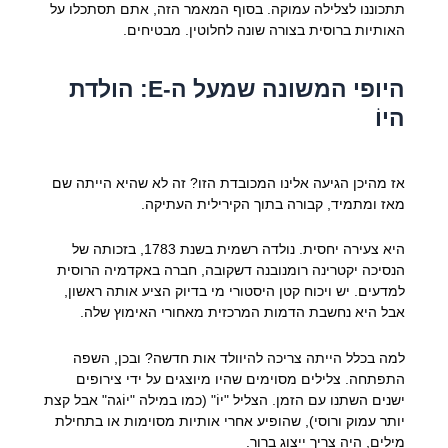
תתכוננו לצלילה עמוקה. בסוף המאמר הזה, אתם תסתכלו על
האותיות ברוסית בצורה שונה לחלוטין. מבטיחים.
היופי המשונה שמעל ה-Е: הולדת
היוֹ
אז מהיכן הגיעה אלינו המכובדת הזו? זה לא שהיא הייתה שם
מאז ומתמיד, קבורה בתוך הקירילית העתיקה.
היא צעירה יחסית. נולדה רשמית בשנת 1783, בזכותה של
הנסיכה יקטרינה רומנובנה דשקובה, חברה באקדמיה הרוסית
למדעים. יש ויכוח קטן היסטורי מי בדיוק הציע אותה ראשון,
אבל היא נחשבת הדמות המרכזית מאחורי האימוץ שלה.
למה בכלל הייתה צריכה להיוולד אות חדשה? ובכן, השפה
התפתחה. צלילים מסוימים שהיו מיוצגים על ידי צירופים
ישנים השתנו עם הזמן. הצליל "יוֹ" (כמו במילה "יוֹגה" אבל קצת
יותר עמוק ורוסי), שהופיע אחרי אותיות מסוימות או בתחילת
מילים, היה צריך ייצוג ברור.