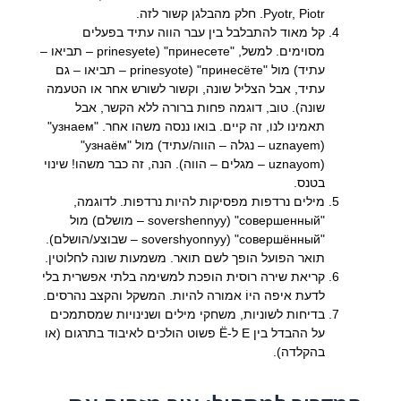
Pyotr, Piotr. חלק מהבלגן קשור לזה.
קל מאוד להתבלבל בין עבר הווה עתיד בפעלים
מסוימים. למשל, "принесете" (prinesyete – תביאו –
עתיד) מול "принесёте" (prinesyote – תביאו – גם
עתיד, אבל הצליל שונה, וקשור לשורש אחר או הטעמה
שונה). טוב, דוגמה פחות ברורה ללא הקשר, אבל
תאמינו לנו, זה קיים. בואו ננסה משהו אחר. "узнаем"
(uznayem – נגלה – הווה/עתיד) מול "узнаём"
(uznayom – מגלים – הווה). הנה, זה כבר משהו! שינוי
בטנס.
מילים נרדפות מפסיקות להיות נרדפות. לדוגמה,
"совершенный" (sovershennyy – מושלם) מול
"совершённый" (sovershyonnyy – שבוצע/הושלם).
תואר הפועל הופך לשם תואר. משמעות שונה לחלוטין.
קריאת שירה רוסית הופכת למשימה בלתי אפשרית בלי
לדעת איפה היוֹ אמורה להיות. המשקל והקצב נהרסים.
בדיחות לשוניות, משחקי מילים ושנינויות שמסתמכים
על ההבדל בין Е ל-Ё פשוט הולכים לאיבוד בתרגום (או
בהקלדה).