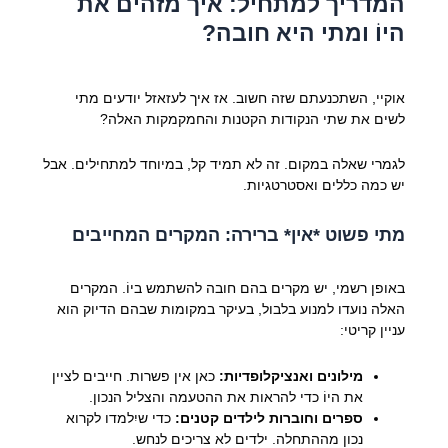
המדריך למתחיל: איך מזהים את
היוֹ ומתי היא חובה?
אוקיי, השתכנעתם שזה חשוב. אז איך לעזאזל יודעים מתי
לשים את שתי הנקודות הקטנות והחמקמקות האלה?
לגמרי שאלה במקום. זה לא תמיד קל, במיוחד למתחילים. אבל
יש כמה כללים ואסטרטגיות.
מתי פשוט *אין* ברירה: המקרים המחייבים
באופן רשמי, יש מקרים בהם חובה להשתמש ביוֹ. המקרים
האלה נועדו למנוע בלבול, בעיקר במקומות שבהם הדיוק הוא
עניין קריטי:
מילונים ואנציקלופדיות:
כאן אין פשרות. חייבים לציין
את היוֹ כדי להראות את ההטעמה והצליל הנכון.
ספרים וחוברות לילדים קטנים:
כדי שיִלמדו לקרוא
נכון מההתחלה. ילדים לא צריכים לנחש.