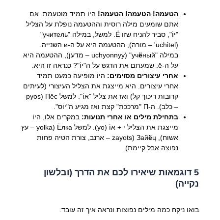
הטעמה! הטעמה! הטעמה!
היוֹ תמיד מוטעמת. אם
אתם שומעים מילה רוסית וההטעמה נופלת על הצליל
"יוֹ", סביר להניח שזו Ё. למשל, במילה "учитель"
(uchitel' – מורה), ההטעמה היא על ה-и השנייה.
במילה "уч
ё
ный" (uchyonnyy – מדען), ההטעמה היא
על ה-ё. שמעתם את הדגש על ה"יוֹ"? כנראה זו היא.
אחרי עיצורים מסוימים:
היוֹ מופיעה כמעט תמיד
אחרי עיצורים. היא מייצגת את הצליל העיצורי (לעיתים
קרובות ריכוך קל) ואז את צליל "אוֹ". למשל Пёс (pyos
– כלב). ה-П "מרככת" קצת ואז מגיע ה"יוֹס".
בתחילת מילים או אחרי תנועות:
במקרים אלו, היוֹ
מייצגת את הצליל י + אוֹ (yo). למשל Ёлка (yolka – עץ
אשוח), Зай
ё
ц (zayots – ארנב, צורת הטיה פחות
נפוצה אבל קיימת).
5 דוגמאות שיאירו לכם את הדרך (ובלשון
נקייה)
בואו ניקח כמה מילים נפוצות ונראה איך זה עובד: