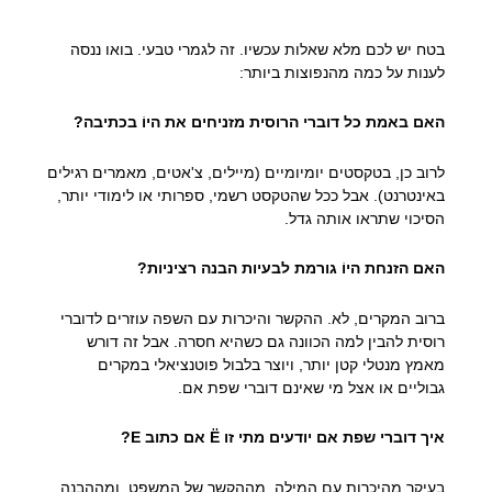
בטח יש לכם מלא שאלות עכשיו. זה לגמרי טבעי. בואו ננסה
לענות על כמה מהנפוצות ביותר:
האם באמת כל דוברי הרוסית מזניחים את היוֹ בכתיבה?
לרוב כן, בטקסטים יומיומיים (מיילים, צ'אטים, מאמרים רגילים
באינטרנט). אבל ככל שהטקסט רשמי, ספרותי או לימודי יותר,
הסיכוי שתראו אותה גדל.
האם הזנחת היוֹ גורמת לבעיות הבנה רציניות?
ברוב המקרים, לא. ההקשר והיכרות עם השפה עוזרים לדוברי
רוסית להבין למה הכוונה גם כשהיא חסרה. אבל זה דורש
מאמץ מנטלי קטן יותר, ויוצר בלבול פוטנציאלי במקרים
גבוליים או אצל מי שאינם דוברי שפת אם.
איך דוברי שפת אם יודעים מתי זו Ё אם כתוב Е?
בעיקר מהיכרות עם המילה, מההקשר של המשפט, ומההבנה