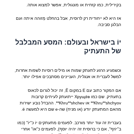
בקירילית, כמו קזחית או מונגולית, אפשר למצוא אותה.
אז היא לא ייחודית רק לרוסית, אבל בהחלט מְזוהה איתה ועם
הבלגן סביבה.
יוֹ בישראל ובעולם: המסע המבלבל
של התעתיק
וכשמגיע הרגע לתעתק שמות או מילים רוסיות לשפות אחרות,
למשל לעברית או אנגלית, העניינים מסתבכים אפילו יותר.
אם המקור כתוב עם E במקום Ё, זה יכול לגרום לכאוס
בתעתיק. שם כמו Хрущёв ייתועתק לעיתים קרובות
Khru**shchyov** או Khru**shchev**. ההבדל נובע ישירות
מהאם המתעתק יודע (או מניח) שה-е שם היא למעשה ё.
בעברית זה עוד יותר מורכב. לפעמים מתעתקים יוֹ כ"יוֹ" (כמו
ב"יוֹזף", אם כי ברוסית זה יהיה יוסף), לפעמים כ"אוֹ" אחרי