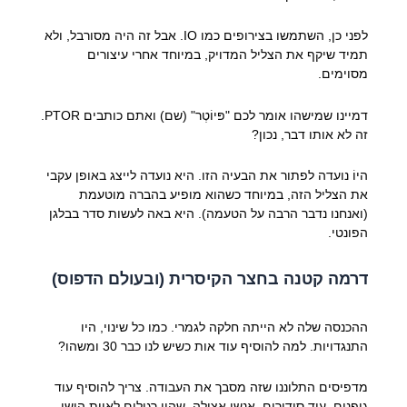
לפני כן, השתמשו בצירופים כמו IO. אבל זה היה מסורבל, ולא
תמיד שיקף את הצליל המדויק, במיוחד אחרי עיצורים
מסוימים.
דמיינו שמישהו אומר לכם "פּיוֹטְר" (שם) ואתם כותבים PTOR.
זה לא אותו דבר, נכון?
היוֹ נועדה לפתור את הבעיה הזו. היא נועדה לייצג באופן עקבי
את הצליל הזה, במיוחד כשהוא מופיע בהברה מוטעמת
(ואנחנו נדבר הרבה על הטעמה). היא באה לעשות סדר בבלגן
הפונטי.
דרמה קטנה בחצר הקיסרית (ובעולם הדפוס)
ההכנסה שלה לא הייתה חלקה לגמרי. כמו כל שינוי, היו
התנגדויות. למה להוסיף עוד אות כשיש לנו כבר 30 ומשהו?
מדפיסים התלוננו שזה מסבך את העבודה. צריך להוסיף עוד
גופנים, עוד סידורים. אנשי אצולה, שהיו רגילים לאיות הישן,