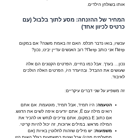
אותו בשולחן הילדים.
המחיר של ההזנחה: מסע לתוך בלבול (עם
כרטיס לכיוון אחד)
עכשיו, בואו נדבר תכלס. האם זה באמת משנה? אם במקום
Пётр אני כותב Петр? רוב האנשים עדיין יבינו, נכון?
נכון… בערך. אבל כמו בחיים, הפרטים הקטנים הם אלה
שעושים את ההבדל. ובהיעדר היוֹ, הפרטים האלה הולכים
לאיבוד.
זה משפיע על שני דברים עיקריים:
הטעמה:
היוֹ תמיד, אבל תמיד, מוטעמת. אם אתם
רואים מילה עם Ё, אתם יודעים איפה לשים את הדגש.
אם כתוב E במקום, אתם צריכים לנחש או להכיר את
המילה מראש. במילים ארוכות, זה יכול להיות קריטי.
משמעות:
יש מילים שזהות לחלוטין באיות (אם
מתעלמים מהיוֹ) אבל שונות במשמעות בגלל האות הזו.