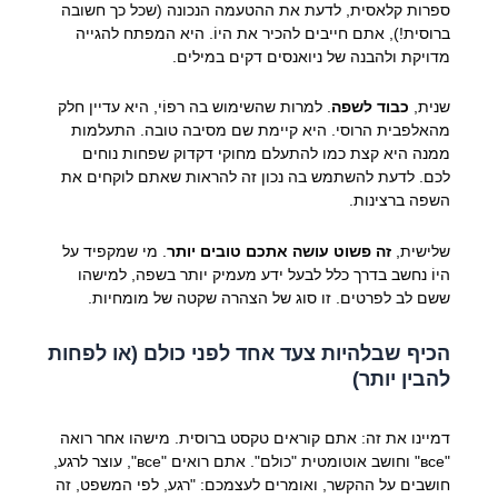
ספרות קלאסית, לדעת את ההטעמה הנכונה (שכל כך חשובה
ברוסית!), אתם חייבים להכיר את היוֹ. היא המפתח להגייה
מדויקת ולהבנה של ניואנסים דקים במילים.
שנית,
כבוד לשפה
. למרות שהשימוש בה רפוֹי, היא עדיין חלק
מהאלפבית הרוסי. היא קיימת שם מסיבה טובה. התעלמות
ממנה היא קצת כמו להתעלם מחוקי דקדוק שפחות נוחים
לכם. לדעת להשתמש בה נכון זה להראות שאתם לוקחים את
השפה ברצינות.
שלישית,
זה פשוט עושה אתכם טובים יותר
. מי שמקפיד על
היוֹ נחשב בדרך כלל לבעל ידע מעמיק יותר בשפה, למישהו
ששם לב לפרטים. זו סוג של הצהרה שקטה של מומחיות.
הכיף שבלהיות צעד אחד לפני כולם (או לפחות
להבין יותר)
דמיינו את זה: אתם קוראים טקסט ברוסית. מישהו אחר רואה
"все" וחושב אוטומטית "כולם". אתם רואים "все", עוצר לרגע,
חושבים על ההקשר, ואומרים לעצמכם: "רגע, לפי המשפט, זה