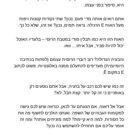
היא, סיפור בפני עצמו.
אתם רואים אותה מדי פעם, נכון? שתי נקודות קטנות ויפות
מעל האות E הרגילה. נראה תמים, נכון? אז זהו, שלא כל כך.
האות הזו היא כמו תבלין סודי במטבח הרוסי – בלעדיו האוכל
יכול להיות סביר, אבל איתו… וואו.
והבעיה הגדולה? רוב דוברי הרוסית עצמם (לפחות בכתיבה
היומיומית) מעדיפים להתעלם ממנה באלגנטיות. פשוט לכתוב
E במקום Ё.
זה כמו שיש לכם רכב-על בחניה, אבל אתם נוסעים רק
באופניים כי זה קל יותר. קצת חבל, לא?
אבל אל דאגה. אם הגעתם עד לכאן, כנראה שיש לכם גישה
למקומות הגבוהים של השפה. ואנחנו הולכים לחשוף פה את
כל הסודות. למה היא קיימת? למה מזניחים אותה? ומה זה
אומר עליכם אם תתחילו להשתמש בה נכון?