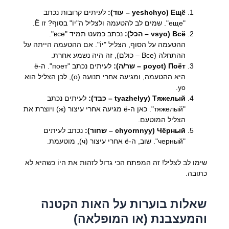
Ещё (yeshchyo – עוד):
לעיתים קרובות נכתב
"еще". שמים לב להטעמה ולצליל ה"יוֹ" בסוף? זו Ё.
Всё (vsyo – הכל):
נכתב כמעט תמיד "все".
ההטעמה על הסוף, הצליל "יוֹ". אם ההטעמה הייתה על
ההתחלה (Все – כולם), זה היה נשמע אחרת.
Поёт (poyot – שר/ה):
לעיתים נכתב "поет". ה-ё
היא ההטעמה, ומגיעה אחרי תנועה (о), לכן הצליל הוא
yo.
Тяжелый (tyazhelyy – כבד):
לעיתים נכתב
"тяжелый". כאן ה-ё מגיעה אחרי עיצור (ж) ויוצרת את
הצליל המוטעם.
Чёрный (chyornnyy – שחור):
נכתב לעיתים
"черный". שוב, ה-ё אחרי עיצור (ч), מוטעמת.
שימו לב לצליל! זה המפתח הכי גדול לזהות את היוֹ כשהיא לא
כתובה.
שאלות בוערות על האות הקטנה
והמעצבנת (או המופלאה)