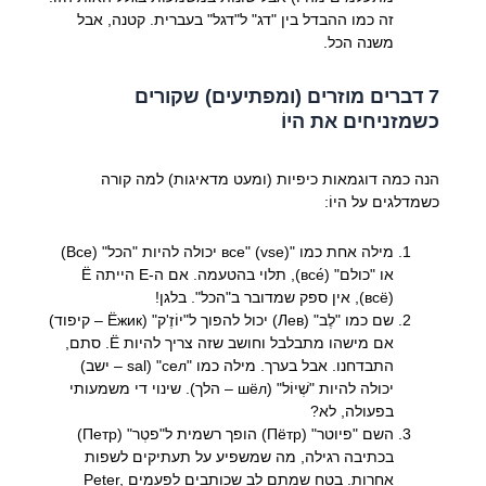
זה כמו ההבדל בין "דג" ל"דגל" בעברית. קטנה, אבל
משנה הכל.
7 דברים מוזרים (ומפתיעים) שקורים
כשמזניחים את היוֹ
הנה כמה דוגמאות כיפיות (ומעט מדאיגות) למה קורה
כשמדלגים על היוֹ:
מילה אחת כמו "все" (vse) יכולה להיות "הכל" (Все)
או "כולם" (все́), תלוי בהטעמה. אם ה-E הייתה Ё
(всё), אין ספק שמדובר ב"הכל". בלגן!
שם כמו "לֶב" (Лев) יכול להפוך ל"יוֹזֶ'ק" (Ёжик – קיפוד)
אם מישהו מתבלבל וחושב שזה צריך להיות Ё. סתם,
התבדחנו. אבל בערך. מילה כמו "сел" (sal – ישב)
יכולה להיות "שְׁיוֹל" (шёл – הלך). שינוי די משמעותי
בפעולה, לא?
השם "פיוטר" (Пётр) הופך רשמית ל"פטְר" (Петр)
בכתיבה רגילה, מה שמשפיע על תעתיקים לשפות
אחרות. בטח שמתם לב שכותבים לפעמים Peter,