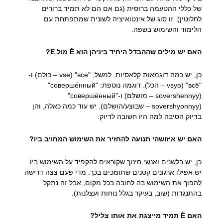
של כללי ההטעמה ברוסית (גם אם הם לא תמיד ברורים
לחלוטין). זו סוג של אינטואיציה לשונית שמתפתחת עם
הלימוד והשימוש בשפה.
האם יש מילים שההבדל היחיד ביניהן הוא Ё מול Е?
כן, יש כמה דוגמאות קלאסיות. למשל, "все" (vse – כולם) ו-
"всё" (vsyo – הכל). דוגמה נוספת: "соверше́нный"
(sovershennyy – מושלם) ו-"совершённый"
(sovershyonnyy – שבוצע/הושלם). יש עוד כמה כאלה, והן
בדיוק הסיבה למה היוֹ חשובה לדיוק.
האם יש איזושהי תנועה להחזיר את השימוש המחויב ביוֹ?
כן, יש בלשנים ואנשי חינוך שקוראים להקפיד על השימוש ביוֹ.
יש אפילו ארגונים קטנים שתומכים בכך. מדי פעם צצה דרישה
להפוך את השימוש בה לחובה בכל מקום, אבל זה נתקל
בהתנגדות (שוב, בעיקר בגלל נוחות ועצלנות).
האם Ё תמיד מייצגת את אותו צליל?