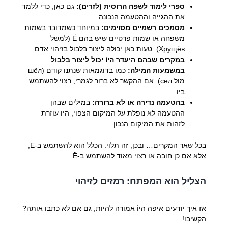
ספרי לימוד לשפה הרוסית (לזרים):
גם כאן, כדי ללמד
את ההגייה וההטעמה הנכונה.
מסמכים רשמיים מסוימים:
במיוחד כשמדובר בשמות
משפחה או שמות פרטיים שיש בהם Ё (למשל
Хрущёв). טעות כאן יכולה ליצור בלבול בזיהוי אדם.
במקרים שבהם היעדר היוֹ יכול ליצור בלבול
במשמעות המילה:
כמו בדוגמאות שנתנו קודם (шёл
מול сел). אם ההקשר לא ברור לגמרי, רצוי להשתמש
ביוֹ.
בהטעמה נדירה או לא ברורה:
במילים שבהן
ההטעמה לא נופלת על המיקום הצפוי, היוֹ עוזרת
לזהות את המיקום הנכון.
בכל שאר המקרים… ובכן, זה תלוי. הכלל הוא להשתמש ב-E,
אלא אם כן חובה או רצוי מאוד להשתמש ב-Ё.
הצליל הוא המפתח: רמזים לזיהוי
אז איך יודעים איפה היוֹ אמורה להיות, גם אם לא כתבו אותה?
הקשיבו!