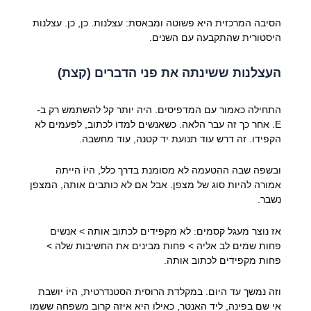
הסיבה המרכזית היא פשוטה ומבאסת: עצלנות. כן, כן. עצלנות
היסטורית שהתקבעה עם השנים.
העצלנות ששינתה את פני הדברים (קצת)
התחילה כאמור עם המדפיסים. היה יותר קל להשתמש רק ב-
E. אחר כך זה עבר הלאה. כשאנשים למדו לכתוב, לפעמים לא
הקפידו. זה דרש עוד תנועת יד קטנה, עוד מחשבה.
ובשפה שבה ההטעמה לא מסומנת בדרך כלל, היוֹ הייתה
אמורה להיות סוג של מצפן. אבל אם לא כותבים אותה, המצפן
נשבר.
אז נוצר מעגל קסמים: לא מקפידים לכתוב אותה > אנשים
פחות שמים לב אליה > פחות מבינים את החשיבות שלה >
פחות מקפידים לכתוב אותה.
וזה נמשך עד היום. במקלדת הרוסית הסטנדרטית, היוֹ יושבת
אי שם בפינה, ליד האנטר, כאילו היא איזה קרוב משפחה ששמו