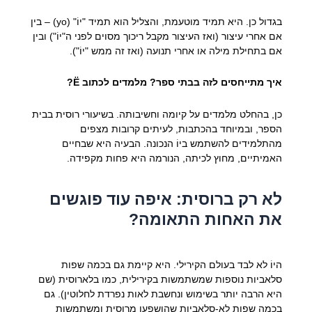
בגדול כן. היא תמיד מוטעמת, והצליל הוא תמיד "יוֹ" (yo) – בין
אם אחרי עיצור (ואז העיצור מקבל ריכוך מסוים לפני ה"יוֹ") ובין
אם בתחילת מילה או אחרי תנועה (ואז זה ממש "יוֹ").
איך מתייחסים לזה בבתי ספר? מלמדים לכתוב Ё?
כן, בהחלט מלמדים על קיומה וחשיבותה. בשיעורי רוסית בבית
הספר, ובמיוחד בהכתבות, לעיתים קרובות מצפים
מהתלמידים להשתמש ביוֹ הנכונה. הבעיה היא שבחיים
האמיתיים, מחוץ לכיתה, הנורמה היא פחות מקפידה.
לא רק ברוסית: איפה עוד פוגשים
את האחות התאומה?
היוֹ לא לבד בעולם הקירילי. היא קיימת גם בכמה שפות
סלאביות נוספות שמשתמשות בקירילית, כמו בלארוסית (שם
היא הרבה יותר בשימוש ונחשבת לאות נפרדת לחלוטין). גם
בכמה שפות לא-סלאביות שהושפעו מרוסית ומשתמשות