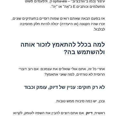
עיצור (כמו ב"גורבצ'וב" – Горбачёв), ולפעמים פשוט
מתעלמים וכותבים E כ"אֶה" או "יֶה".
אז בפעם הבאה שאתם רואים שמות רוסיים בתעתיקים שונים,
זכרו שהיוֹ הקטנה (או היעדרה) יכולה להיות חלק מהסיבה
לבלבול.
למה בכלל להתאמץ לזכור אותה
ולהשתמש בה?
אחרי כל זה, אתם אולי שואלים את עצמכם: אם רוב דוברי
הרוסית לא טורחים, למה שאני אתאמץ?
לא רק חוקים: עניין של דיוק, עומק וכבוד
ובכן, יש כמה סיבות ממש טובות.
ראשית,
דיוק
. אם אתם רוצים להבין את השפה לעומק, לקרוא