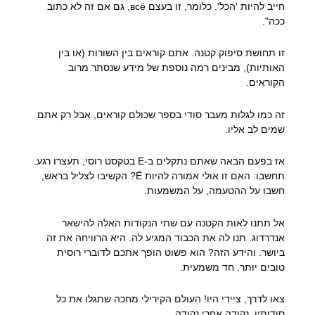
חייב להיות 'הכל'. כלומר, זו בעצם всё, גם אם זה לא כתוב
ככה".
זו תחושת סיפוק קטנה. אתם קוראים בין השורות (או בין
האותיות), מבינים רמה נוספת של מידע שנסתר מרוב
הקוראים.
זה כמו לגלות מעבר סודי בספר שכולם קוראים, אבל רק אתם
שמים לב אליו.
אז בפעם הבאה שאתם נתקלים ב-Е בטקסט רוסי, תעצרו רגע.
תחשבו: האם זו אולי אמורה להיות Ё? הקשיבו לצליל בראש,
חשבו על ההטעמה, על המשמעות.
אל תתנו לאות הקטנה עם שתי הנקודות האלה להישאר
אנדרדוג. תנו לה את הכבוד המגיע לה. היא הרוויחה את זה
ביושר. והידע הזה? הוא פשוט הופך אתכם לדוברי רוסית
טובים יותר. חד משמעית.
צאו לדרך, ציידי היוֹ! העולם הקירילי מחכה שתגלו את כל
סודותיו, נקודה אחרי נקודה.