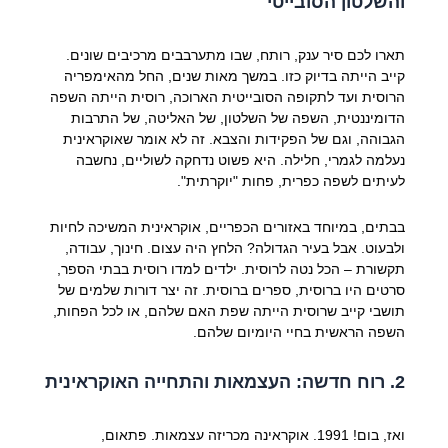
והשלטון הסובייטי
תארו לכם סיר ענק, רותח, שבו מתערבבים מרכיבים שונים.
קייב הייתה בדיוק כזו. במשך מאות שנים, החל מהאימפריה
הרוסית ועד לתקופה הסובייטית הארוכה, רוסית הייתה השפה
הדומיננטית, השפה של השלטון, של האליטה, של התרבות
הגבוהה, וגם של הפקידות והצבא. זה לא אומר שאוקראינית
נעלמה לגמרי, חלילה. היא פשוט נדחקה לשוליים, נחשבה
לעיתים לשפה כפרית, פחות "יוקרתית".
בבתים, במיוחד באזורים הכפריים, אוקראינית המשיכה לחיות
ולבעוט. אבל בעיר הגדולה? הלחץ היה עצום. חינוך, עבודה,
תקשורת – הכל נטה לרוסית. ילדים למדו רוסית בבתי הספר,
סרטים היו ברוסית, ספרים ברוסית. זה יצר דורות שלמים של
תושבי קייב שרוסית הייתה שפת האם שלהם, או לכל הפחות,
השפה הראשית בחיי היומיום שלהם.
2. רוח חדשה: העצמאות והתחייה האוקראינית
ואז, בום! 1991. אוקראינה מכריזה עצמאות. פתאום,