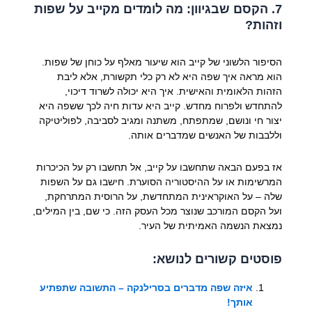
7. הקסם שבגיוון: מה לומדים מקייב על שפות
וזהות?
הסיפור הלשוני של קייב הוא שיעור מאלף על כוחן של שפות.
הוא מראה איך שפה היא לא רק כלי תקשורת, אלא ליבת
הזהות הלאומית והאישית. איך היא יכולה לשרוד דיכוי,
להתחדש ולפרוח מחדש. קייב היא עדות חיה לכך ששפה היא
יצור חי ונושם, שמתפתח, משתנה ומגיב לסביבה, לפוליטיקה
וללבבות של האנשים שמדברים אותה.
אז בפעם הבאה שתחשבו על קייב, אל תחשבו רק על הכיכרות
המרשימות או על ההיסטוריה הסוערת. חישבו גם על השפות
שלה – על האוקראינית המתחדשת, על הרוסית המתרחקת,
ועל הקסם המורכב שנוצר מכל העסק הזה. כי שם, בין המילים,
נמצאת הנשמה האמיתית של העיר.
פוסטים קשורים לנושא:
איזה שפה מדברים בסרילנקה – התשובה שתפתיע
אותך!