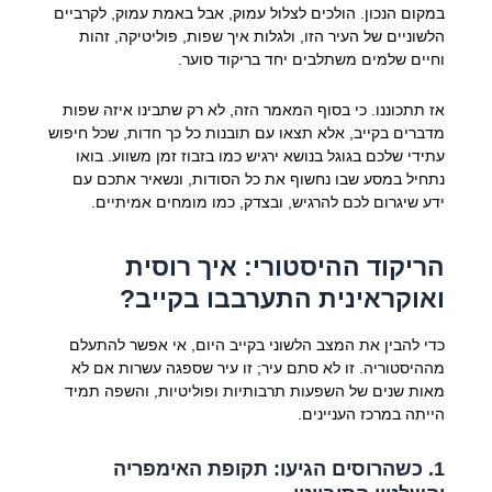
במקום הנכון. הולכים לצלול עמוק, אבל באמת עמוק, לקרביים
הלשוניים של העיר הזו, ולגלות איך שפות, פוליטיקה, זהות
וחיים שלמים משתלבים יחד בריקוד סוער.
אז תתכוננו. כי בסוף המאמר הזה, לא רק שתבינו איזה שפות
מדברים בקייב, אלא תצאו עם תובנות כל כך חדות, שכל חיפוש
עתידי שלכם בגוגל בנושא ירגיש כמו בזבוז זמן משווע. בואו
נתחיל במסע שבו נחשוף את כל הסודות, ונשאיר אתכם עם
ידע שיגרום לכם להרגיש, ובצדק, כמו מומחים אמיתיים.
הריקוד ההיסטורי: איך רוסית
ואוקראינית התערבבו בקייב?
כדי להבין את המצב הלשוני בקייב היום, אי אפשר להתעלם
מההיסטוריה. זו לא סתם עיר; זו עיר שספגה עשרות אם לא
מאות שנים של השפעות תרבותיות ופוליטיות, והשפה תמיד
הייתה במרכז העניינים.
1. כשהרוסים הגיעו: תקופת האימפריה