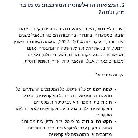
3. המציאות הדו-לשונית המורכבת: מי מדבר
מה, ולמה?
בעבר הלא רחוק, הייתם שומעים הרבה רוסית בקייב. באמת
הרבה. במסעדות, בחנויות, בתחבורה הציבורית. אבל בשנים
האחרונות, ובעיקר מאז 2014 ו-2022, המגמה השתנתה באופן
דרמטי. היום, אוקראינית היא השפה הדומיננטית. אתם
תשמעו אותה בכל מקום, מדוברת על ידי כולם, צעירים
ומבוגרים כאחד. אבל, וזה אבל גדול, עדיין תשמעו רוסית.
איך זה מתבטא?
שפה רשמית:
כל השילוט, כל המסמכים הרשמיים, כל
התקשורת הממשלתית – הכל באוקראינית, ובצדק.
חינוך:
בתי הספר והאוניברסיטאות מלמדים
באוקראינית. ילדים גדלים עם אוקראינית כשפת הלימוד
העיקרית.
תקשורת ובידור:
ערוצי טלוויזיה, רדיו, עיתונים ורוב
התוכן המקוון עברו לאוקראינית. סרטים וסדרות
מדובבים או מתורגמים לאוקראינית.