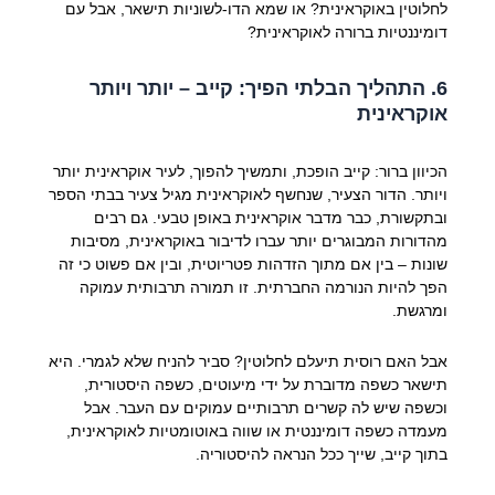
לחלוטין באוקראינית? או שמא הדו-לשוניות תישאר, אבל עם
דומיננטיות ברורה לאוקראינית?
6. התהליך הבלתי הפיך: קייב – יותר ויותר
אוקראינית
הכיוון ברור: קייב הופכת, ותמשיך להפוך, לעיר אוקראינית יותר
ויותר. הדור הצעיר, שנחשף לאוקראינית מגיל צעיר בבתי הספר
ובתקשורת, כבר מדבר אוקראינית באופן טבעי. גם רבים
מהדורות המבוגרים יותר עברו לדיבור באוקראינית, מסיבות
שונות – בין אם מתוך הזדהות פטריוטית, ובין אם פשוט כי זה
הפך להיות הנורמה החברתית. זו תמורה תרבותית עמוקה
ומרגשת.
אבל האם רוסית תיעלם לחלוטין? סביר להניח שלא לגמרי. היא
תישאר כשפה מדוברת על ידי מיעוטים, כשפה היסטורית,
וכשפה שיש לה קשרים תרבותיים עמוקים עם העבר. אבל
מעמדה כשפה דומיננטית או שווה באוטומטיות לאוקראינית,
בתוך קייב, שייך ככל הנראה להיסטוריה.