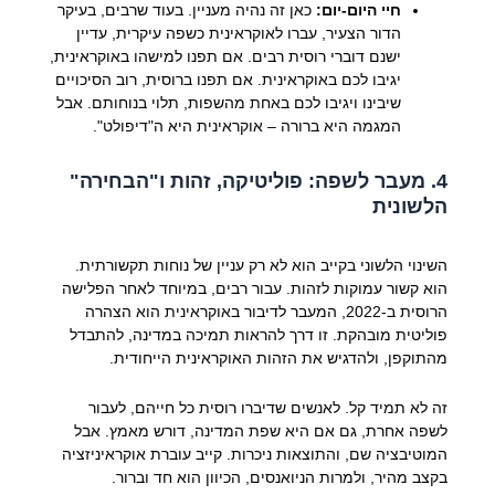
חיי היום-יום:
כאן זה נהיה מעניין. בעוד שרבים, בעיקר
הדור הצעיר, עברו לאוקראינית כשפה עיקרית, עדיין
ישנם דוברי רוסית רבים. אם תפנו למישהו באוקראינית,
יגיבו לכם באוקראינית. אם תפנו ברוסית, רוב הסיכויים
שיבינו ויגיבו לכם באחת מהשפות, תלוי בנוחותם. אבל
המגמה היא ברורה – אוקראינית היא ה"דיפולט".
4. מעבר לשפה: פוליטיקה, זהות ו"הבחירה"
הלשונית
השינוי הלשוני בקייב הוא לא רק עניין של נוחות תקשורתית.
הוא קשור עמוקות לזהות. עבור רבים, במיוחד לאחר הפלישה
הרוסית ב-2022, המעבר לדיבור באוקראינית הוא הצהרה
פוליטית מובהקת. זו דרך להראות תמיכה במדינה, להתבדל
מהתוקפן, ולהדגיש את הזהות האוקראינית הייחודית.
זה לא תמיד קל. לאנשים שדיברו רוסית כל חייהם, לעבור
לשפה אחרת, גם אם היא שפת המדינה, דורש מאמץ. אבל
המוטיבציה שם, והתוצאות ניכרות. קייב עוברת
אוקראיניזציה
בקצב מהיר, ולמרות הניואנסים, הכיוון הוא חד וברור.