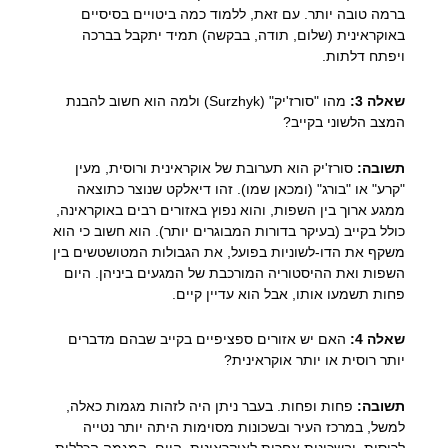
ברמה טובה יותר. עם זאת, ללמוד כמה ביטויים בסיסיים
באוקראינית (שלום, תודה, בבקשה) תמיד יתקבל בברכה
ויפתח דלתות.
שאלה 3:
מהו "סורז'יק" (Surzhyk) ולמה הוא חשוב להבנת
המצב הלשוני בקייב?
תשובה:
סורז'יק הוא תערובת של אוקראינית ורוסית, מעין
"קרע" או "בורג" (ומכאן שמו). זהו דיאלקט שנוצר כתוצאה
ממגע ארוך בין השפות, והוא נפוץ באזורים רבים באוקראינה,
כולל בקייב (בעיקר בדורות המבוגרים יותר). הוא חשוב כי הוא
משקף את הדו-לשוניות בפועל, את הגבולות המטושטשים בין
השפות ואת ההיסטוריה המורכבת של המגעים ביניהן. היום
פחות תשמעו אותו, אבל הוא עדיין קיים.
שאלה 4:
האם יש אזורים ספציפיים בקייב שבהם מדברים
יותר רוסית או יותר אוקראינית?
תשובה:
פחות ופחות. בעבר ניתן היה לזהות מגמות כאלה,
למשל, במרכז העיר ובשכונות מסוימות היתה יותר נטייה
לרוסית, ובשכונות אחרות לאוקראינית. היום, המגמה הכללית