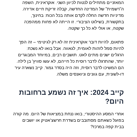
המאזניים מתחילים לנטות לכיוון השני. אוקראינית, השפה
ה"רשמית" של המדינה החדשה, קבלה זריקת חיים אדירה.
מדיניות חדשה החלה לקדם אותה בכל הכוח: בחינוך,
בתקשורת, בשילוט הציבורי. זו הייתה לא פחות ממהפכה
שקטה, או אולי לא כל כך שקטה.
פתאום, להיות דובר אוקראינית זה לא רק לגיטימי – זה הפך
להיות סמל לזהות לאומית, לגאווה. אבל בואו לא נשכח:
הרגלים ישנים מתים לאט. תושבים רבים, במיוחד המבוגרים
יותר, שהתרגלו לדבר רוסית כל חייהם, לא עשו סוויץ' בן לילה.
הם המשיכו לדבר רוסית, וזה היה בסדר גמור. קייב נשארה עיר
דו-לשונית, עם גוונים וניואנסים משלה.
קייב 2024: איך זה נשמע ברחובות
היום?
אחרי המסע ההיסטורי, בואו ננחת במציאות של היום. מה קורה
בפועל כשאתם מסתובבים בשדרת חרשצ'אטיק או יושבים
בבית קפה במרכז?