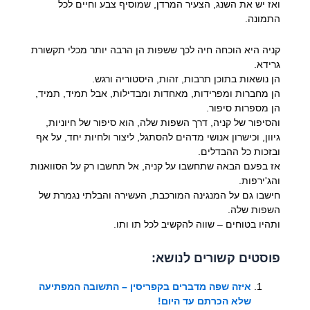
ואז יש את השנג, הצעיר המרדן, שמוסיף צבע וחיים לכל
התמונה.
קניה היא הוכחה חיה לכך ששפות הן הרבה יותר מכלי תקשורת
גרידא.
הן נושאות בתוכן תרבות, זהות, היסטוריה ורגש.
הן מחברות ומפרידות, מאחדות ומבדילות, אבל תמיד, תמיד,
הן מספרות סיפור.
והסיפור של קניה, דרך השפות שלה, הוא סיפור של חיוניות,
גיוון, וכישרון אנושי מדהים להסתגל, ליצור ולחיות יחד, על אף
ובזכות כל ההבדלים.
אז בפעם הבאה שתחשבו על קניה, אל תחשבו רק על הסוואנות
והג'ירפות.
חישבו גם על המנגינה המורכבת, העשירה והבלתי נגמרת של
השפות שלה.
ותהיו בטוחים – שווה להקשיב לכל תו ותו.
פוסטים קשורים לנושא:
איזה שפה מדברים בקפריסין – התשובה המפתיעה
שלא הכרתם עד היום!