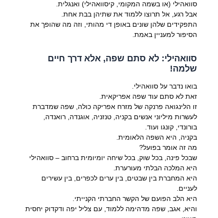
סוואהילי (או בשמה המקומי, קיסוואהילי) ואנגלית.
אבל רגע, אל תרוצו ללמוד את שתיהן בבת אחת.
התפקידים שלהן שונים באופן די מהותי, וזה מה שהופך את
הסיפור למעניין באמת.
סוואהילי: לא סתם שפה, אלא דרך חיים
שלמה!
בואו נדבר על סוואהילי.
זאת לא סתם עוד שפה אפריקאית.
זו הלינגואה פרנקה של מזרח אפריקה כולה, שפה שמדברת
לעשרות מיליוני אנשים בקניה, טנזניה, אוגנדה, רואנדה,
בורונדי, קונגו ועוד.
בקניה, היא השפה הלאומית.
מה זה אומר בפועל?
שבכל פינה, בכל שוק, בכל שיחה יומיומית ברחוב – סוואהילי
היא המלכה הבלתי מעורערת.
היא המחברת בין שבטים, בין ערים לכפרים, בין עשירים
לעניים.
היא הלב הפועם של הקשר החברתי הקנייתי.
והיא, אגב, שפה מדהימה ללמוד, עם צליל יפה ודקדוק יחסית