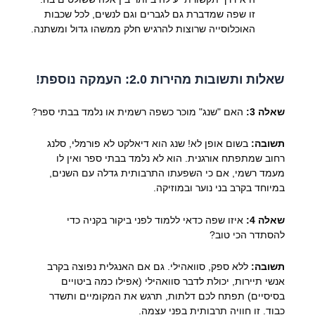
זו שפה שמדברת גם לגברים וגם לנשים, לכל שכבות
האוכלוסייה שרוצות להרגיש חלק ממשהו גדול ומשתנה.
שאלות ותשובות מהירות 2.0: העמקה נוספת!
שאלה 3:
האם "שנג" מוכר כשפה רשמית או נלמד בבתי ספר?
תשובה:
בשום אופן לא! שנג הוא דיאלקט לא פורמלי, סלנג
רחוב שמתפתח אורגנית. הוא לא נלמד בבתי ספר ואין לו
מעמד רשמי, אם כי השפעתו התרבותית גדלה עם השנים,
במיוחד בקרב בני נוער ובמוזיקה.
שאלה 4:
איזו שפה כדאי ללמוד לפני ביקור בקניה כדי
להסתדר הכי טוב?
תשובה:
ללא ספק, סוואהילי. גם אם האנגלית נפוצה בקרב
אנשי תיירות, יכולת לדבר סוואהילי (אפילו כמה ביטויים
בסיסיים) תפתח לכם דלתות, תרגש את המקומיים ותשדר
כבוד. זו חוויה תרבותית בפני עצמה.