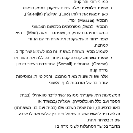
כמו ניירובי והר קניה.
שפות נילוטיות:
אלה שפות שמקורן בעמק הנילוס.
כאן תפגשו את הלואו (Luo), הקלנג'ין (Kalenjin),
המסאי (Maasai) ועוד.
המסאי, למשל, מפורסמים בלבושם הצבעוני
ובמסורותיהם העתיקות, ושפתם – מאה (Maa) – היא
שפה ייחודית שמשקפת את אורח חייהם הנוודי
למחצה.
לשמוע מסאי משוחח בשפתו זה כמו לשמוע שיר קדום.
שפות כושיות:
קבוצה קטנה יותר, הכוללת את האורומו
(Oromo) והסומלית (Somali) המדוברת בעיקר בצפון
מזרח קניה.
אלה שפות שונות מאוד מהבנטו והנילוטיות, ומוסיפות
עוד רובד של מורכבות לנוף הלשוני.
המשמעות היא שקנייתי ממוצע עשוי לדבר סוואהילי (בבית
הספר ועם כלל האוכלוסייה), אנגלית (במשרד או
באוניברסיטה), ואת שפת השבט שלו (בבית ועם בני משפחתו).
זה לא נדיר לפגוש אנשים שמחליפים בין שלוש ואפילו ארבע
שפות בשיחה אחת.
מדובר בכושר הסתגלות לשוני מדהים!