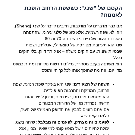
הקסם של "שנג": כששפת הרחוב הופכת
לאמנות?
אם כבר מדברים על מורכבות, חייבים לדבר על
שנג (Sheng)
.
זוהי לא שפה רשמית, אלא סוג של סלנג עירוני, שהתפתח
בשכונות העוני של ניירובי בשנות ה-70 וה-80.
שנג הוא תערובת מטורפת של סוואהילי, אנגלית, ושפות
שבטיות שונות, עם חוקים משלה – או ליתר דיוק, בלי חוקים
בכלל.
הוא משתנה בקצב מסחרר, מילים חדשות נולדות ומתות כמעט
מדי יום, וזה מה שהופך אותו לכל כך חי ותוסס.
השפה של הצעירים:
שנג היא בעיקר שפת הנוער, שפת
הרחוב, המוזיקה והתרבות הפופולרית.
היא מסמלת מרדנות, יצירתיות, ורצון לייצר זהות
חדשה, נפרדת מזו של הדורות המבוגרים.
אם אתם רוצים להבין את הדופק האמיתי של העיר,
תלמדו קצת שנג.
לפעמים זה מצחיק, לפעמים זה מבלבל:
שיחה בשנג
יכולה להיות סוג של מופע קומי למי שאינו מבין, אבל
היא דרך תקשורת יעילה ביותר בין אלה ששולטים בה.