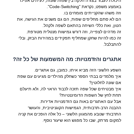
היכולת לעבור בצורה חלקה בין שפות שונות, לעיתים אפילו
באמצע משפט, נקראת "Code-Switching".
וזה משהו שהקנייתים מומחים בו.
הם לא סתם מחליפים שפות, הם גם משנים את הגישה, את
הטון, ואת כללי השיחה בהתאם לשפה ולקהל.
זה מדהים לצפייה, וזה דורש גמישות מנטלית מטורפת.
זה כמו להיות שחקן שמחליף תפקידים במהירות הבזק, ובלי
להתבלבל.
אתגרים והזדמנויות: מה המשמעות של כל זה?
השפע הלשוני הזה מביא איתו, כמובן, גם אתגרים.
איך מלמדים בבתי הספר כשחלק מהילדים מגיעים עם שפת
אם שונה לחלוטין?
איך מבטיחים שכל שפה תזכה לכבוד הראוי לה, ולא תיעלם
תחת לחץ של השפות הדומיננטיות?
אבל עם האתגרים באות גם הזדמנויות אדירות.
ההבנה הרב-תרבותית, הגמישות הקוגניטיבית, והעושר
התרבותי שנובע מהמגוון הלשוני – כל אלה הופכים את קניה
למקום מרתק, שבו כל מפגש הוא שיעור נוסף.