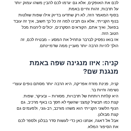
לכם את האופקים, אלא גם יגרמו לכם להבין משהו עמוק יותר
על תרבות, זהות וחיים באמת.
בסוף המאמר הזה, לא רק שתדעו בדיוק אילו שפות שולטות
בנוף הקנייתי, אלא גם תבינו למה זה כל כך חשוב, איך זה עובד
בפועל, ואיך אתם, הקוראים הסקרנים, יכולים ליהנות מכל
הטוב הזה.
אז בואו נפסיק לברבר ונתחיל את המסע – מבטיח לכם, זה
הולך להיות הרבה יותר מעניין ממה שדמיינתם.
קניה: איזו מנגינה שפה באמת
מנגנת שם?
קניה, פנינת מזרח אפריקה, היא הרבה יותר מסתם נופים עוצרי
נשימה וחיות בר.
היא קלחת רותחת של תרבויות, מסורות – ובעיקר, שפות.
קצת כמו תבשיל קמצני שהשף לא חסך בו באף מרכיב, גם
הנוף הלשוני הקנייתי הוא משהו מורכב, רב-גוני, ולפעמים גם
קצת מבולגן.
אבל אל דאגה, אנחנו כאן כדי לעשות סדר בבלגן ולספר לכם
את הסיפור המלא.