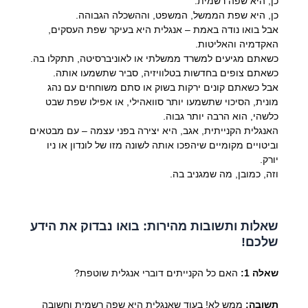
כן, היא שפה רשמית.
כן, היא שפת הממשל, המשפט, וההשכלה הגבוהה.
אבל בואו נודה באמת – אנגלית היא בעיקר שפת העסקים,
האקדמיה והאליטות.
כשאתם מגיעים למשרד ממשלתי או לאוניברסיטה, תתקלו בה.
כשאתם צופים בחדשות בטלוויזיה, סביר שתשמעו אותה.
אבל כשאתם קונים ירקות בשוק או סתם משוחחים עם נהג
מונית, הסיכוי שתשמעו יותר סוואהילי, או אפילו שפת שבט
כלשהי, הוא הרבה יותר גבוה.
האנגלית הקנייתית, אגב, היא יצירה בפני עצמה – עם מבטאים
וביטויים מקומיים שיהפכו אותה לשונה מזו של לונדון או ניו
יורק.
וזה, כמובן, מה שמגניב בה.
שאלות ותשובות מהירות: בואו נבדוק את הידע
שלכם!
שאלה 1:
האם כל הקנייתים דוברי אנגלית שוטפת?
תשובה:
ממש לא! בעוד שאנגלית היא שפה רשמית וחשובה