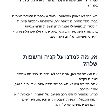
שאלה 7:
האם שפה זרה (כמו צרפתית או גרמנית) נפוצה
בקניה?
תשובה:
לא באופן משמעותי. בעוד שצרפתית נלמדת לעיתים
בבתי ספר מסוימים כשפה זרה, והשפעות גרמניות קיימות
היסטורית, סוואהילי ואנגלית הן השפות הדומיננטיות
בתקשורת הפנימית והבינלאומית. שפות אלו אינן חלק מהנוף
הלשוני היומיומי של רוב הקנייתים.
אז, מה למדנו על קניה והשפות
שלה?
אם הגעתם עד כאן, אתם כבר לא "ירוקים" בכל מה שקשור
לשפות בקניה.
אתם מבינים שזו לא תשובה של מילה אחת, אלא סיפור ענק,
עשיר ומורכב.
למדנו שסוואהילי היא הלב הפועם של האומה, האנגלית היא
המוח המנהל, והשפות השבטיות הן הנשמה, השורשים
העמוקים שמזינים את כל העץ.