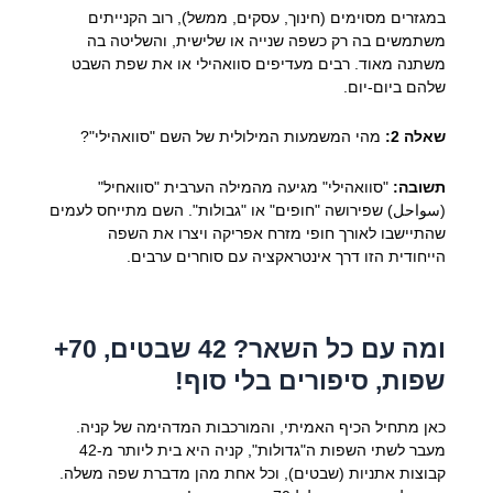
במגזרים מסוימים (חינוך, עסקים, ממשל), רוב הקנייתים
משתמשים בה רק כשפה שנייה או שלישית, והשליטה בה
משתנה מאוד. רבים מעדיפים סוואהילי או את שפת השבט
שלהם ביום-יום.
שאלה 2:
מהי המשמעות המילולית של השם "סוואהילי"?
תשובה:
"סוואהילי" מגיעה מהמילה הערבית "סוואחיל"
(سواحل) שפירושה "חופים" או "גבולות". השם מתייחס לעמים
שהתיישבו לאורך חופי מזרח אפריקה ויצרו את השפה
הייחודית הזו דרך אינטראקציה עם סוחרים ערבים.
ומה עם כל השאר? 42 שבטים, 70+
שפות, סיפורים בלי סוף!
כאן מתחיל הכיף האמיתי, והמורכבות המדהימה של קניה.
מעבר לשתי השפות ה"גדולות", קניה היא בית ליותר מ-42
קבוצות אתניות (שבטים), וכל אחת מהן מדברת שפה משלה.