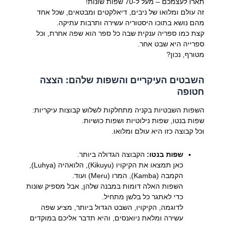
תארו לעצמכם – מעל ל-70 שפות שונות!
זה עולם ומלואו של ניבים, דיאלקטים ומבטאים, שכל אחד
מהם נושא בתוכו היסטוריה עשירה ותרבות עתיקה.
קצת כמו ספריה ענקית שבה כל ספר הוא שפה אחרת, וכל
ספרייה היא שבט אחר.
מטורף, נכון?
השבטים העיקריים והשפות שלהם: הצצה
חטופה
השפות השבטיות בקניה מתחלקות לשלוש קבוצות עיקריות:
שפות בנטו, שפות נילוטיות ושפות כושיות.
וכל קבוצה כזו היא עולם ומלואו.
שפות בנטו:
הקבוצה הגדולה ביותר.
כאן תמצאו את הקיקויו (Kikuyu), הלואהיה (Luhya),
הקמבה (Kamba), המרו (Meru) ועוד.
השפות האלה דומות במבנה שלהן, אבל מספיק שונות
כדי לאתגר כל בלשן מתחיל.
לדוגמה, הקיקויו, השבט הגדול ביותר, מציע שפה
עשירה ומלאת ניואנסים, והיא תדבר אליכם במוקדים