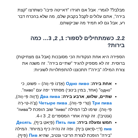
מבלבל? לגמרי. אבל אם תגידו "דאייטה פיבו" כשתרצו "קצת
בירה", אתם עלולים לקבל בקבוק שלם, מה שלא בהכרח דבר
רע, אבל גם לא תמיד מה שביקשתם.
2.2. כשמתחילים לספור: 1, 2, 3… כמה
בירות?
הספירה היא אחת הנקודות הכי מסובכות (אבל גם מצחיקות)
ברוסית. זה לא מספיק להגיד "שתיים בירה". זה משנה את
צורת המילה "בירה"! תתכוננו להתפתלויות לשוניות:
אחת בירה:
Одно пиво
(אָדְנוֹ פִּי-וָוה) – פשוט, כי
"одно" (אחד, במין בינוני) מסתדר יפה עם "пиво".
שתיים, שלוש, ארבע בירה:
Два пива
(דְוָוה פִּי-וָוה),
Три пива
(טְרִי פִּי-וָוה),
Четыре пива
(צֶ'ה-טִי-רֶה
פִּי-וָוה). שימו לב! המילה "пиво" שוב הופכת ל"пива"
(גנטיב!). זה קורה אחרי המספרים 2, 3 ו-4.
חמש ומעלה בירה:
Пять пив
(פְּיָאטְ בִּיף),
Десять
пив
(דְיֶי-סְיָאטְ בִּיף). ופה זה נהיה כיף במיוחד. המילה
"בירה" הופכת לצורת הריבוי גנטיב, שהיא
Пив
(פִּיף).