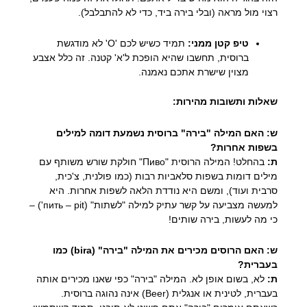
רצוי מול מראה (ובלי בירה ביד, כדי לא להתבלבל).
טיפ קטן ממני:
תמיד כשיש לכם 'О' לא מודגשת
ברוסית, תחשבו שהיא הופכת ל'א' קטנה. זה כלל אצבע
מצוין שישרת אתכם נאמנה.
שאלות ותשובות מהירות:
ש: האם המילה "בירה" ברוסית נשמעת דומה למילים
בשפות אחרות?
ת:
בהחלט! המילה הרוסית "Пиво" חולקת שורש משותף עם
מילים דומות בשפות סלאביות רבות (כמו פולנית, צ'כית,
סרבית ועוד), ומשם היא נודדת הלאה לשפות אחרות. היא
למעשה מצביעה על קשר עתיק למילה "לשתות" (пить – pit') –
כי מה לעשות, בירה שותים!
ש: האם הרוסים מכירים את המילה "בירה" (bira) כמו
בעברית?
ת:
לא, בשום אופן לא. המילה "בירה" כפי שאנו מכירים אותה
בעברית, לטינית או אנגלית (Beer) אינה נהוגה ברוסית.