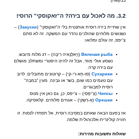
בבקשה).
3.2. מה לאכול עם בירה? ה"זאקוסקי" הרוסי!
אין שתיית בירה רוסית אותנטית בלי ה"זאקוסקי" (
Закуски
) –
נשנושים מלוחים שהולכים נהדר עם המשקה. זה לא סתם
צ'יפס, זה עולם ומלואו:
Вяленая рыба
(וְיָאלֶנָאיה רִיבָּה) – דג מלוח מיובש.
נשמע אולי מוזר, אבל זה להיט היסטרי ומשתלב מושלם
עם בירה קרה.
Сухарики
(סוּ-חָא-רִי-קִי) – קרוטונים מתובלים. לרוב
עם טעמים כמו שום, בשר או גבינה. מעין "במבה"
רוסית למבוגרים.
Чипсы
(צִ'יפְסִי) – צ'יפס, כן, גם כאן אין מנוס.
Орешки
(אָ-רֶשְקִי) – אגוזים מלוחים. קלאסיקה.
אז בפעם הבאה שאתם במסיבה רוסית, אל תפחדו לנסות. זו
חוויה קולינרית-אלכוהולית שלמה.
שאלות ותשובות מהירות: