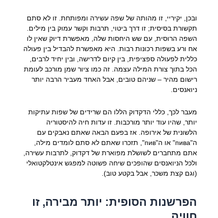
ובכן, יקיריי, זו מהותה של שפה עשירה ומפותחת. זו לא סתם
תקשורת בסיסית; זו דרך ביטוי, תרבות וקשר עמוק בין מילים.
השפה הרוסית, עם שש היחסות שלה, מאפשרת דיוק שאין לו
אח ורע בשפות רכונות רבות. היא מאפשרת להבדיל בין פעולה
כללית לפעולה ספציפית, בין קיום לדרישה, ובין יחיד לרבים,
הכל בתוך צורת המילה עצמה. זה כמו ציור שמן מורכב לעומת
רישום מהיר – שניהם טובים, אבל האחד מעביר הרבה יותר
ניואנסים.
מעבר לכך, כללי הדקדוק הללו הם שרידים של שפות עתיקות
יותר, שהיו עוד יותר מורכבות. זו עדות חיה להיסטוריה
הלשונית של אירופה. אז בפעם הבאה שאתם נאבקים עם
ה"пива" או ה"пив", תזכרו שאתם לא סתם לומדים מילה,
אתם מתחברים לשושלת מפוארת של דקדוק, לתרבות עשירה,
ולכל הניואנסים שהופכים שיחה פשוטה למפגש אינטלקטואלי
(וגם קצת משכר, אבל בקטע טוב).
הפרשנות הסופית: יותר מבירה, זו
חוויה