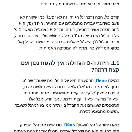
מבט מוזר, או גרוע מזה – לשתות מיץ תפוחים.
קודם כל, הבה נדבר על הגייה. זה לא "פִּיבּוֹ" כמו שקורה לא
פעם כשדוברי עברית מתגלגלים עם ההגייה. ה-'П' (פ') היא
לרוב חסרת אוויר ברוסית, דומה יותר ל-P באנגלית מאשר ל-פ'
שלנו. ה-'и' (אי) היא כמו 'i' במילה 'machine' – ארוכה, ברורה,
וחדה. וה-'в' (ו') היא 'v' אנגלית – ברורה ומורגשת. ה-'о' (או)
בסוף המילה? כאן מתחילה המסיבה האמיתית.
1.1. חידת ה-O הגדולה: איך להגות נכון ועם
קצת דרמה?
במילה
Пиво
, ההטעמה היא על ה-'и'. מה שאומר שה-'о'
בסוף לא נהגית כמו 'או' מלאה וברורה. היא נחלשת קצת,
הופכת למעין 'אַ' קצרה וקצת מטושטשת. אז זה יותר כמו
"פִּי-וָה" מאשר "פִּי-ווֹ". קצת דרמטי, אני יודע, אבל אלו
הניואנסים שעושים את ההבדל בין תייר ממוצע למרגל לשעבר
שפשוט מתגעגע לבירה.
בואו נחזור על זה:
Пи́во
(pí-va). מרגישים את זה? הפינוק
הזה בהגייה הוא מה שיבדיל אתכם. תרגלו את זה כמה פעמים,