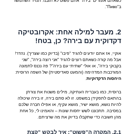
כשאתם אומרים "בירה" אתם פשוט לא תובנו. תמיד השתמשו
ב"Пиво".
2. מעבר למילה אחת: אקרובטיקה
דקדוקית עם בירה? כן, בטח!
אוקיי, אז אתם יודעים להגיד "פיבו" (בדיוק כמו שצריך). נהדר!
אבל מה קורה כשאתם רוצים להגיד "אני רוצה בירה", "שני
בקבוקי בירה", או אולי "שתיתי עם בירה"? פה נכנס לתמונה
המורכבות המדהימה (והמעט סאדיסטית) של השפה הרוסית:
היחסות הדקדוקיות
.
ברוסית, כמו בעברית העתיקה, מילים משנות את צורתן
בהתאם לתפקידן במשפט. זו לא סתם בירה, זו בירה שיכולה
להיות נושא, מושא ישיר, מושא עקיף, או אפילו חברה שלכם
במסיבה. תתכוננו לשש יחסות שונות – והאמינו לי, כל אחת
מהן חשובה כדי שתקבלו בדיוק את מה שרציתם.
2.1. המקרה ה"פשוט": איך לבקש "קצת