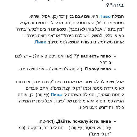
בירה"?
המילה
Пиво
היא שם עצם בניין זכר (כן, אפילו שהיא
מסתיימת ב-'о', היא נוטרלית, וזה מבלבל. ברוסית זה נקרא
"מין בינוני", אבל בואו לא נסבך). כשאנחנו רוצים לבקש "בירה"
באופן כללי, למשל, "יש לכם בירה?" או "אני רוצה בירה" –
אנחנו משתמשים בצורת הנושא (נומינטיב):
Пиво
.
У вас есть пиво?
(אוּ וָואס יֶיסְט פִּי-וָוה?) – יש לכם
בירה?
Я хочу пиво.
(יָה חָה-צ'וּ פִּי-וָוה.) – אני רוצה בירה.
אבל, שימו לב לטוויסט: אם אתם רוצים "קצת בירה", או כמות
לא מוגדרת ממנה (כמו "תן לי קצת מים"), אתם עוברים
ליחסת הגנטיב, והמילה משתנה ל-
Пива
(פִּי-וָוה). כן, אותה
הגייה כמו הסוף הלא מוטעם של "פיבו", אבל כעת זו המילה
כולה. זה דורש מעט ריכוז.
Дайте, пожалуйста, пива.
(דָאִי-טֶה,
פָּה-זָ'אל-וּיְסְטָה, פִּי-וָוה.) – תנו לי בירה, בבקשה. (כמו
"תן לי מים")