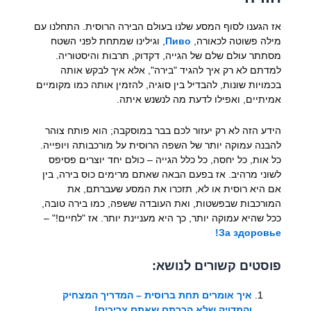
אז הגענו לסוף המסע שלנו בעולם הבירה הרוסית. התחלנו עם
מילה פשוטה לכאורה,
Пиво
, וגילינו שמתחת לפני השטח
מסתתר עולם שלם של הגייה, דקדוק, תרבות והיסטוריה.
למדתם לא רק איך להגיד "בירה", אלא איך לבקש אותה
בכמויות שונות, להבדיל בין סוגיה, להזמין אותה כמו מקומיים
אמיתיים, ואפילו לדעת מה לנשנש איתה.
הידע הזה לא רק יעזור לכם בבר במוסקבה; הוא פותח צוהר
להבנה עמוקה יותר של השפה הרוסית על מורכבותה ויופייה.
כל אות, כל יחסה, כל כלל הגייה – כולם יחד יוצרים פסיפס
לשוני מרהיב. אז בפעם הבאה שאתם מרימים כוס בירה, בין
אם היא רוסית או לא, תזכרו את המסע שעברתם, את
המורכבות שבפשטות, ואת העובדה ששפה, כמו בירה טובה,
ככל שהיא עמוקה יותר, כך היא מעניינת יותר. אז "לחיים!" –
За здоровье!
פוסטים קשורים לנושא:
איך אומרים תחת ברוסית – המדריך המצחיק
והמדויק שלא הכרתם שאתם צריכים!