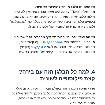
ש: האם יש סלנג מיוחד ל"בירה" ברוסית?
ת:
המילה "Пиво" עצמה היא מאוד סטנדרטית ואין לה הרבה
מילות סלנג ישירות שמתייחסות רק אליה. עם זאת, יש כמובן
ביטויים סלנגיים רבים הקשורים לשתייה בכלל, כמו "забухать"
(לשתות יותר מדי) או "пописить" (לשתות קצת).
ש: מה לגבי "לחיים" ברוסית? איך מברכים לפני שתייה?
ת:
הביטוי הקלאסי הוא
За здоровье!
(זָה זְדָארוֹבְיֶיה!)
שפירושו "לבריאות!". תוכלו גם לשמוע
Будем!
(בּוּדֶם!)
שפירושו "נהיה!" או "שיהיה!" – קיצור של "שנהיה בריאים".
4. למה כל הבלגן הזה עם בירה?
קצת פילוסופיה לשונית
אחרי המסע המפרך הזה בעולם הבירה הרוסית, אתם אולי
שואלים את עצמכם: למה? למה כל כך מסובך להגיד מילה כל
כך פשוטה? למה לא יכול להיות כמו באנגלית או בעברית,
פשוט "בירה" וזהו?