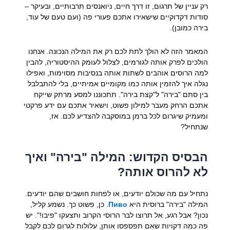
רק עניין של תרגום, זו דרך חיים, ניואנסים תרבותיים, ובעיקר –
סודות דקדוקיים שישאירו אתכם פעורי פה (ועם טעם של עוד,
בירה כמובן).
המאמר הזה לא הולך לתת לכם רק את המילה הנכונה. אנחנו
הולכים לפרק אותה לגורמים, לצלול לעומק ההיסטוריה, להבין
למה הרוסים אוהבים לשתות אותה בנסיבות מסוימות, ואפילו
נגלה איך להזמין אותה כמו מקומיים אמיתיים, בלי להתבלבל
בין סתם "בירה" ל"קצת בירה". תתכוננו למסע מרתק שייקח
אתכם הרחק מעבר למילון פשוט, וישאיר אתכם עם ידע פרקטי
ומעמיק שיגרום לכל ברמן במוסקבה להצדיע לכם. אז,
שנתחיל?
הבסיס הקדוש: המילה "בירה" ואיך
לא להרוס אותה?
נתחיל עם מה שכולם יודעים, או לפחות חושבים שהם יודעים.
המילה "בירה" ברוסית היא
Пиво
. כן, פשוט כך. נשמע קליל,
נכון? אבל רגע, אל תרוצו לבר הרוסי הקרוב ותצעקו "פיבו!". יש
פה כמה דקויות שאם תפספסו אותן, עלולות לגרום לכם לקבל