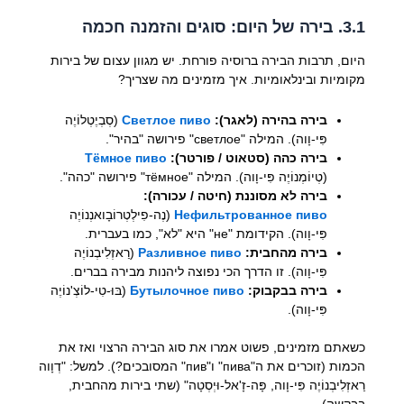
3.1. בירה של היום: סוגים והזמנה חכמה
היום, תרבות הבירה ברוסיה פורחת. יש מגוון עצום של בירות
מקומיות ובינלאומיות. איך מזמינים מה שצריך?
בירה בהירה (לאגר):
Светлое пиво
(סְבְיֶטְלוֹיֶה
פִּי-וָוה). המילה "светлое" פירושה "בהיר".
בירה כהה (סטאוט / פורטר):
Тёмное пиво
(טְיוֹמְנוֹיֶה פִּי-וָוה). המילה "тёмное" פירושה "כהה".
בירה לא מסוננת (חיטה / עכורה):
Нефильтрованное пиво
(נֶה-פִילְטְרוֹבָואנְנוֹיֶה
פִּי-וָוה). הקידומת "не" היא "לא", כמו בעברית.
בירה מהחבית:
Разливное пиво
(רַאזְלִיבְנוֹיֶה
פִּי-וָוה). זו הדרך הכי נפוצה ליהנות מבירה בברים.
בירה בבקבוק:
Бутылочное пиво
(בּוּ-טִי-לוֹצְ'נוֹיֶה
פִּי-וָוה).
כשאתם מזמינים, פשוט אמרו את סוג הבירה הרצוי ואז את
הכמות (זוכרים את ה"пива" ו"пив" המסובכים?). למשל: "דְוָוה
רַאזְלִיבְנוֹיֶה פִּי-וָוה, פָּה-זָ'אל-וּיְסְטָה" (שתי בירות מהחבית,