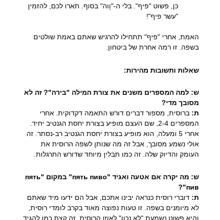
כן, פשוט "פיף". בלי ה-"וָוה" בסוף. תארו לכם, להזמין
"עשר פיף"!
האמת, אחרי "פיף" תתחילו להרגיש שאתם באמת שולטים
בשפה. זו רמה אחרת של ביטחון.
שאלות ותשובות מהירות:
ש: למה המספרים משנים את צורת המילה "בירה"? זה לא
מסובך מדי?
ת:
ברוסית, מספור דברים דורש התאמה דקדוקית. אחרי
המספרים 2-4, שם העצם מופיע בצורת יחסת הגנטיב יחיד.
אחרי 5 ומעלה, הוא מופיע בצורת יחסת הגנטיב רב-נסתר. זה
אולי נשמע מסובך, אבל זה מה שנותן לשפה הרוסית את
העומק והדיוק שלה. זה כמו תבלין מיוחד שדורש התרגלות.
ש: מה יקרה אם אטעה ואגיד "пять пиво" במקום "пять
пив"?
ת:
דוברי רוסית כנראה יבינו אתכם, אבל הם ידעו מיד שאתם
לא מיומנים בשפה. זו טעות נפוצה מאוד בקרב לומדי רוסית,
והיא פשוט נשמעת "לא נכון" לאוזן הרוסית. זה קצת כמו להגיד