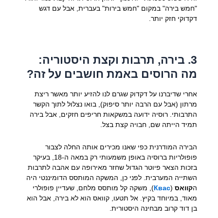
"חמש בירה" במקום "חמש בירות" בעברית, אבל עם דגש
דקדוקי חזק יותר.
3. בירה, תרבות וקצת היסטוריה:
מה הרוסים באמת חושבים על זה?
אחרי שדיברנו על דקדוק שגרם לנו להזיע יותר מאשר ריצת
מרתון (אבל עם הרבה יותר סיפוק), בואו נצלול לתוך הקשר
התרבותי. רוסיה ידועה במשקאות חריפים חזקים, אבל בירה
תמיד הייתה שם, חבויה קצת בצל.
הבירה המודרנית כפי שאנו מכירים אותה החלה לצבור
פופולריות ברוסיה באופן משמעותי רק במאה ה-18, בעיקר
בזכות הצאר פיוטר הגדול שחזר מאירופה עם אהבה לתרבות
השתייה המערבית. לפני כן, המשקה המותסס הדומיננטי היה
ה
קוואס
(
Квас
), משקה קל מותסס מלחם, שעדיין פופולרי
מאוד, במיוחד בקיץ. אל תטעו, קוואס הוא לא בירה, אבל הוא
בן דוד קרוב מבחינה היסטורית.