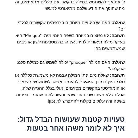
לדעת איך להשתמש במילה בהקשר, עם פעלים מתאימים, זה
מה שהופך את הידע שלכם מתיאורטי למעשי.
שאלה:
האם יש ביטויים מיוחדים בצרפתית שקשורים לכלבי
ים?
תשובה:
לא נפוצים במיוחד בשפה היומיומית. "Phoque" היא
בעיקר מילה תיאורית לחיה. אין הרבה מטבעות לשון או ניבים
שמשתמשים בה.
שאלה:
האם המילה "phoque" יכולה לשמש גם כמילת סלנג
או קללה?
תשובה:
שאלה מעניינת! המילה עצמה לא משמשת כקללה או
סלנג נפוץ במובן הפוגעני. לפעמים אפשר לשמוע שימוש ציני
או הומוריסטי בהקשרים מסוימים, אולי בגלל ההגייה שלה,
אבל זה לא משהו שכיח או רשמי. וחשוב לזכור שהומור וציניות
בשפה זרה עלולים בקלות להתפרש לא נכון!
טעויות קטנות שעושות הבדל גדול:
איך לא לומר משהו אחר בטעות