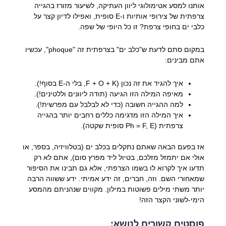
אותנו למסע אטימולוגי ליוון העתיקה, לשיעור מזורז בהגייה
צרפתית של צירופי אותיות ו-E סופית, ואפילו לדיון קצר על
כלבי ים בחופי צרפת? זו כל היופי של שפה.
במקום סתם לדעת ש"כלב ים" בצרפתית זה "phoque", עכשיו
אתם מבינים:
איך להגיד את זה נכון (F + O + K, בלי ה-E בסוף!).
מאיפה המילה הזו הגיעה (תודה ליוונים וללטינים!).
למה ההגייה חשובה (כדי לא לבלבל עם מפרשית!).
איך המילה הזו מדגימה כללים רחבים יותר בהגייה
צרפתית (Ph = F, E סופית שקטה).
אז בפעם הבאה שאתם נתקלים בכלב ים (בטלוויזיה, בספר, או
אולי אם יתמזל מזלכם, בטיול ליד מפרץ סום), אתם לא רק
תדעו איך לקרוא לו בשמו הצרפתי, אלא גם תבינו את הסיפור
שמאחורי השם. וזה, חברים, זה ידע אמיתי. ידע ששווה הרבה
יותר משתי מילים פשוטות במילון. מקווים שנהניתם מהמסע
הימי-לשוני הקצר הזה!
פוסטים קשורים לנושא: