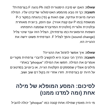
שאלה:
האם יש סיבה היסטורית למה Ph נהגה F בצרפתית?
תשובה:
כן! זה נובע מהמסע האטימולוגי שדיברנו עליו. המילה
הגיעה מיוונית עתיקה, שם האות φ (פי) נהגתה במקור כ-P
מנושפת (כמו P עם קצת אוויר). עם הזמן, ביוונית מאוחרת
ובלטינית וולגרית (הלטינית המדוברת שממנה התפתחו
השפות הרומאניות כמו צרפתית), הצליל הזה עבר שינוי צליל
(sound change) והפך לצליל F. הצרפתית פשוט ירשה את
ההגייה הזו.
שאלה:
איך אפשר לתרגל את ההגייה?
תשובה:
הדרך הכי טובה היא להקשיב לדוברי צרפתית מקוריים
אומרים את המילה. חפשו את המילה "phoque" באתרי
מילונים אונליין שמספקים הקלטות הגייה, או ביוטיוב בסרטונים
על חיות ים בצרפתית. חזרו אחרי זה בקול רם שוב ושוב.
לסיכום: המסע המופלא של מילה
אחת (ומה למדנו ממנו)
מי היה מאמין שמילה אחת קטנה כמו "phoque" יכולה להוביל