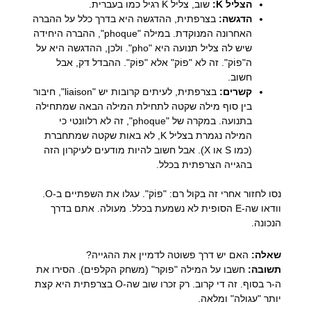
הצליל K:
שוב, צליל K רגיל כמו בעברית.
הדגשה:
בצרפתית, ההדגשה היא בדרך כלל על ההברה
האחרונה המנוקדת. במילה "phoque", ההברה היחידה
שיש לה צליל תנועה היא "pho". ולכן, ההדגשה היא על
ה"פוֹק". זה לא "פוֹק" אלא "פוֹק". ההבדל דק, אבל
חשוב.
קשרים:
בצרפתית, לעיתים קרובות יש "liaison", חיבור
בין סוף מילה שקטה לתחילת המילה הבאה שמתחילה
בתנועה. במקרה של "phoque", זה לא רלוונטי כי
המילה נגמרת בצליל K, לא באות שקטה שמתחברת
(כמו S או X). אבל חשוב להיות מודעים לעיקרון הזה
בהגייה הצרפתית בכלל.
נסו לחזור אחרי זה בקול רם: "פוֹק". עגלו את השפתיים ב-O.
וודאו שה-E הסופית לא נשמעת בכלל. מעולה. אתם בדרך
הנכונה.
שאלה:
האם יש דרך פשוטה לדמיין את ההגייה?
תשובה:
חשבו על המילה "פוקר" (משחק הקלפים). הסירו את
ה-ר בסוף. זה די קרוב. רק זכרו שוב שה-O בצרפתית היא קצת
יותר "עגולה" ומלאה.