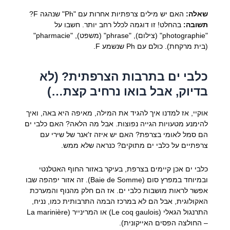
שאלה:
האם יש מילים צרפתיות אחרות עם "Ph" שנהגה F?
תשובה:
בהחלט! זו דוגמה לכלל רחב יותר. חשבו על
"photographie" (צילום), "phrase" (משפט), "pharmacie"
(בית מרקחת). כולם עם Ph שנשמע F.
כלבי ים בתרבות הצרפתית? (לא
בדיוק, אבל בואו נרחיב קצת…)
אוקיי, אז למדנו איך להגיד את המילה, מאיפה היא באה, ואיך
להימנע מטעויות הגייה נפוצות. אבל מה הלאה? האם כלבי ים
הם סמל לאומי בצרפת? האם יש איזה ז'אנר של שירי עם
צרפתיים על כלבי ים מתוקים? כנראה שלא ממש.
כלבי ים אכן קיימים בצרפת, בעיקר באזור החוף האטלנטי
ובמיוחד במפרץ סום (Baie de Somme). זה אזור יפהפה שבו
אפשר לראות מושבות כלבי ים. אז הם חלק מהנוף והמערכת
האקולוגית, אבל הם לא במרכז הבמה התרבותית כמו, נניח,
התרנגול הגאלי (Le coq gaulois) או המרינייר (La marinière
– החולצה הפסים האייקונית).