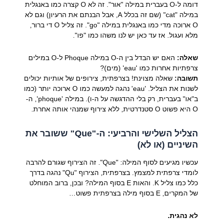
דומה ל-O בעברית במילה "אור". זה לא O קצרה כמו באנגלית
במילה "cat" (שם זה בכלל A, אבל הבנתם את הרעיון) וגם לא
O ארוכה מדי כמו באנגלית במילה "go". זה צליל O די ברור,
מלא ועגול. אז עד כאן יש לנו משהו כמו "פו".
שאלה:
האם יש הבדל בין ה-O במילה Phoque ל-O במילים
צרפתיות אחרות כמו 'eau' (מים)?
תשובה:
שאלה מצוינת! בצרפתית, צירופים של אותיות יכולים
לשנות את הצליל. 'eau' נהגה למעשה כמו O ארוכה יותר (כמו
ב"או" בעברית, רק בלי ההדגשה על ה-ו). במילה 'phoque', ה-
O היא פשוט O סטנדרטית, ללא צירוף שמנהי אותה אחרת.
הצליל השלישי והרביעי: ה-"Que" ששובר את
השיניים (או לא)
עכשיו מגיעים לסוף המילה: "Que". זה הצירוף שגורם להרבה
לומדי צרפתית למצמץ. בצרפתית, הצירוף "Qu" נהגה בדרך
כלל כמו צליל K. והאות E בסוף המילה? ובכן, ברוב המוחלט
של המקרים, E בסוף מילה בצרפתית פשוט…
לא נהגית.