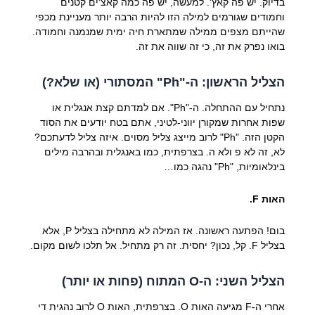
בדיוק. יש פה קאץ'. למעשה, יש פה כמה קאצ'ים קטנים
וחמודים שגורמים למילה הזו להיות הרבה יותר מעניינת מכפי
שהייתם מצפים ממילה שמתארת חיה ימית שמנמנה וחמודה.
בואו נפרק את זה, כי זה שווה את זה.
הצליל הראשון: ה-"Ph" המסתורי (או שלא?)
נתחיל עם ההתחלה. ה-"Ph". אם למדתם קצת אנגלית או
שפות אחרות שמקורן יווני-לטיני, אתם בטח יודעים את הסוד
הקטן הזה. "Ph" לרוב מייצג צליל מסוים. איזה צליל לדעתכם?
לא, זה לא פ ולא ה. בצרפתית, כמו באנגלית ובהרבה מילים
בינלאומיות, "Ph" נהגה כמו…
האות F.
בום! הפתעה ראשונה. אז המילה לא מתחילה בצליל P, אלא
בצליל F. קל, נכון? יחסית. זה רק מתחיל. אל תלכו לשום מקום.
הצליל השני: ה-O המתוח (פחות או יותר)
אחרי ה-F מגיעה האות O. בצרפתית, האות O לרוב נהגית די