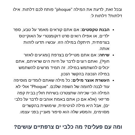
ובכל זאת, לדעת את המילה "phoque" פותח לכם דלתות. אילו
דלתות? דלתות ל:
הבנת טקסטים:
אם אתם קוראים מאמר על טבע, ספר
ילדים, או אפילו רואים סרט דוקומנטרי על האוקיינוס
בצרפתית, תיתקלו במילה הזו. עכשיו תדעו לזהות
אותה.
שיחה:
אם אתם מטיילים בצרפת (ומגיעים לאזור
חוף!), ואתם רוצים לדבר על חיות הים שראיתם, אתם
יכולים להשתמש במילה. זה תמיד מרשים להשתמש
במילה הנכונה בהקשר הנכון.
העשרת אוצר מילים:
כל מילה שאתם לומדים מוסיפה
עוד לבנה לחומה של השפה שלכם. "Phoque" אולי לא
המילה הכי שכיחה שתצטרכו בשיחת חולין בבית קפה
פריזאי (אלא אם כן אתם באמת אוהבים לדבר על כלבי
ים), אבל היא מילה לגיטימית, שימושית בהקשרים
מסוימים, והמסע שלה הוא סיפור מעניין בפני עצמו.
ומה עם פעלים? מה כלבי ים צרפתיים עושים?