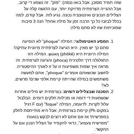
שזה תמיד מסוכן, אבל בואו ננסה): "פוֹק". זה נשמע די קרוב,
אבל ההגייה הצרפתית מדויקת יותר, עם הדגשה קלה על
הצלילים הנכונים ואינטונציה נכונה. נגיע לזה. אבל קודם, למה
בכלל לבזבז כל כך הרבה זמן על מילה אחת? הנה 3 סיבות
שמוכיחות שזו לא סתם מילה:
המסע האטימולוגי:
המילה "phoque" לא הופיעה
סתם כך יש מאין. היא הגיעה לצרפתית מיוונית עתיקה!
המילה היוונית היא φώκη (phōkē). המילה הזו
התגלגלה דרך הלטינית (phoca) והגיעה לצרפתית. זה
מראה איך שפות משפיעות זו על זו לאורך ההיסטוריה.
לחשוב שכשאתם אומרים "phoque", אתם למעשה
משתמשים במילה שהייתה קיימת אלפי שנים! מרשים,
לא?
הסכנה שבצלילים דומים:
בצרפתית יש מילים אחרות
שנשמעות די דומה או מכילות חלקים דומים. הבלבול
עלול לקרות. לדוגמה, המילה "foque" (עם F רגיל
במקום Ph) קיימת בצרפתית, אבל היא מתייחסת לחלק
במפרשית! אז אם אתם לא רוצים לבקש בטעות
"מפרשית צעצוע", כדאי להקפיד על הצליל הנכון וגם על
ההקשר.