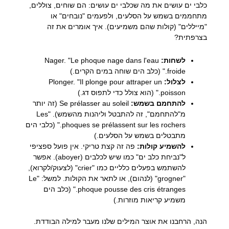
כלבי ים עושים את מה שכלבי ים עושים: הם שוחים, צוללים,
מתחממים בשמש על הסלעים, ולפעמים "נובחים" או
"מייללים" (קולות שהם משמיעים). איך אומרים את זה
בצרפתית?
לשחות:
Nager. "Le phoque nage dans l'eau
froide." (כלב הים שוחה במים הקרים.)
לצלול:
Plonger. "Il plonge pour attraper un
poisson." (הוא צולל כדי לתפוס דג.)
להתחמם בשמש:
Se prélasser au soleil (זה יותר
מ"להתחמם", זה להתבטל וליהנות מהשמש). "Les
phoques se prélassent sur les rochers." (כלבי הים
מתבטלים בשמש על הסלעים.)
להשמיע קולות:
פה זה קצת טריקי. אין פועל ספציפי
ל"נביחת כלב ים" כמו שיש לכלבים (aboyer). אפשר
להשתמש בפעלים כלליים כמו "crier" (לצעוק/לקרוא),
"grogner" (לנהום), או לתאר את הקולות. למשל: "Le
phoque pousse des cris étranges." (כלב הים
משמיע קריאות מוזרות.)
הנה, הרחבנו את אוצר המילים שלנו מעבר למילה הבודדת.