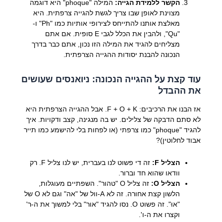
הקשר ללמידת הגייה:
המילה "phoque" היא דוגמה
מצוינת לאופן שבו צריך לגשת להגייה צרפתית. היא
מאלצת אותנו להתייחס לצירופי אותיות כמו "Ph" ו-
"Qu", ולהבין את הכלל לגבי E סופית. אם אתם
מצליחים להגיד את המילה הזו נכון, אתם כבר בדרך
הנכונה להבנת יסודות ההגייה הצרפתית.
עוד קצת על ההגייה הנכונה: ניואנסים שעושים
את ההבדל
אז הבנו את הרכיבים: F + O + K. אבל ההגייה הצרפתית היא
לא סתם הדבקה של צלילים. יש בה מנגינה, קצב ודקויות. איך
להגיד "phoque" כמו צרפתי (או לפחות בלי להישמע כמו תייר
אבוד לחלוטין)?
הצליל F:
זה די פשוט לנו בעברית, יש לנו צליל F. רק
וודאו שהוא חד וברור.
הצליל O:
זה צליל O "טהור". השפתיים מעוגלות,
הלשון קצת אחורה. זה לא A-וול של "אה" וגם לא O של
"אוּ". זה פשוט O. נסו להגיד "אור" בלי למשוך את ה-ר'
וקצרו את ה-ו'.