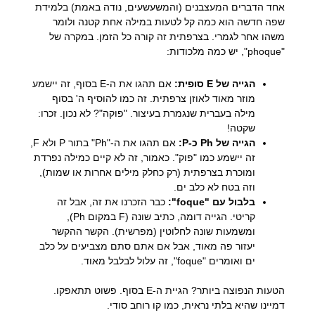
אחד הדברים המעצבנים (והמשעשעים, נודה באמת) בלמידת
שפה חדשה הוא כמה קל לטעות במילה אחת קטנה ולומר
משהו אחר לגמרי. בצרפתית זה קורה כל הזמן. במקרה של
"phoque", יש כמה מלכודות:
הגייה של E סופית:
אם תהגו את ה-E בסוף, זה יישמע
מוזר מאוד לאוזן צרפתית. זה כמו להוסיף ה' בסוף
מילה בעברית שנגמרת בעיצור. "פוקה"? לא נכון. זכרו:
שקטה!
הגייה של Ph כ-P:
אם תהגו את ה-"Ph" בתור P ולא F,
זה יישמע כמו "פוק". כאמור, זה לא קיים כמילה נפרדת
ומוכרת בצרפתית (רק כחלק מילים אחרות או שמות),
וזה בטח לא כלב ים.
בלבול עם "foque":
כבר הזכרנו את זה, אבל זה
קריטי. הגייה דומה, כתיב שונה (F במקום Ph),
ומשמעות שונה לחלוטין (מפרשית). הקשר ההקשר
יעזור פה מאוד, אבל אם אתם סתם מצביעים על כלב
ים ואומרים "foque", זה עלול לבלבל מאוד.
הטעות הנפוצה ביותר? הגיית ה-E בסוף. פשוט תתאפקו.
דמיינו שהיא בלתי נראית, כמו קו רוחב סודי.