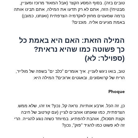
טובים בזה). בסוף המסע הקצר (אבל המאוד מרוכז ומעניין,
מבטיח!) הזה, אתם לא רק תדעו את המילה, אתם תבינו אותה
ברמה שמעטים מחוץ לאקדמיה הצרפתית (ואנחנו, כמובן)
באמת מגיעים אליה. מוכנים?
המילה הזאת: האם היא באמת כל
כך פשוטה כמו שהיא נראית?
(ספוילר: לא)
טוב, בואו ניגש לעניין. איך אומרים "כלב ים" בשפה של מולייר,
הריח של קרואסונים, ובאגטים ארוכים? המילה היא:
Phoque
כן, זה הכל. ארבע אותיות. נראה קל, נכון? אז זהו, שלא ממש.
הצרפתית, כמו שאנחנו אוהבים לציין (עם קורטוב של חיבה
וקצת תסכול), אוהבת להפתיע. במיוחד כשזה נוגע להגייה. הרי
זה לא פשוט כמו להגיד "פוק", נכון?