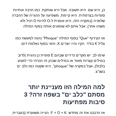
כן, היא שם. היא חשובה. אבל היא שותקת. כמו הרבה אותיות
סופיות בצרפתית. היא קיימת, משפיעה על ההגייה של ההברה
שלפניה (במקרה הזה, היא אומרת ל-O להיות O רגיל ולא
משהו אחר), אבל אתם לא שומעים אותה בסוף המילה.
אז הצירוף "Que" בסוף המילה "Phoque" נהגה למעשה כמו
צליל K בודד. הקיו והיו יוצרים K, והאי בסוף נאלמת דום.
שימו לב: יש מקרים נדירים שבהם E סופית כן נהגית (לרוב
במילים קצרות מאוד או במילים שבהן זה הכרחי כדי למנוע
בלבול), אבל במקרה של "phoque", היא שקטה כמו כלב ים
בשנ"צ.
למה המילה הזו מעניינת יותר
מסתם "כלב ים" בשפה זרה? 3
סיבות מפתיעות
אז הרכבנו את זה מחדש: F + O + K. הגייה משוערת (בעברית,