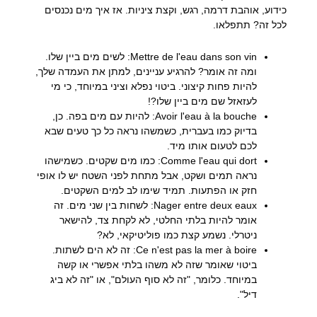
כידוע, אוהבת דרמה, רגש, וקצת ציניות. אז איך מים נכנסים
לכל זה? תתפלאו.
Mettre de l'eau dans son vin:
לשים מים ביין שלו.
ומה זה אומר? להרגיע עניינים, למתן את העמדה שלך,
להיות פחות קיצוני. ביטוי נפלא וציני במיוחד, כי מי
לעזאזל שם מים ביין שלו?!
Avoir l'eau à la bouche:
להיות עם מים בפה. כן,
בדיוק כמו בעברית, כשמשהו נראה כל כך טעים שבא
לכם לטעום אותו מיד.
Comme l'eau qui dort:
כמו מים שקטים. כשמישהו
נראה תמים ושקט, אבל מתחת לפני השטח יש לו אופי
חזק או הפתעות. תמיד שימו לב למים השקטים.
Nager entre deux eaux:
לשחות בין שני מים. זה
אומר להיות בלתי החלטי, לא לקחת צד, להישאר
ניטרלי. נשמע קצת כמו פוליטיקאי, לא?
Ce n'est pas la mer à boire:
זה לא הים לשתות.
ביטוי שאומר שזה לא משהו בלתי אפשרי או קשה
במיוחד. כלומר, "זה לא סוף העולם", או "זה לא ביג
דיל".