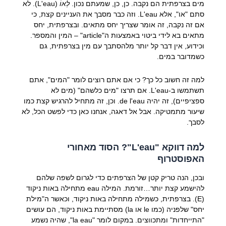
מים בצרפתית הם נקבה. כן, כן, שמעתם נכון.
לְאוֹ
(L'eau). לא
סתם "או", אלא
L'eau
. וזה כבר מסבך את העניינים קצת, כי
אם זה נקבה, זה אומר שצריך יחס מתאים. ובצרפתית, יחס
מתאים בא לידי ביטוי באמצעות ה"article" – המין והמספר.
וכידוע, אין דבר קל יותר מלהסתבך עם מין בצרפתית, גם
כשמדובר במים.
למה זה חשוב כל כך? כי אם אתם רוצים לומר "המים", אתם
תשתמשו ב-
L'eau
. אם תרצו "מים כלשהם" (מים לא
ספציפיים), זה יהיה
de l'eau
. וכן, זה מתחיל להרגיש קצת כמו
שיעור מתמטיקה. אבל אל דאגה, אנחנו כאן כדי לפשט הכל, לא
לסבך.
למה דווקא "L'eau"? הסוד מאחורי
האפוסטרוף
ובכן, הנה טריק קטן של הצרפתים כדי לגרום לשפה שלהם
להישמע קצת יותר…זורמת. המילה
eau
מתחילה באות ניקוד
(E). בצרפתית, כשמילה מתחילה באות ניקוד, וכאשר ה"מילת
יחס" שלפניה (כמו le או la) מסתיימת באות ניקוד, הם עושים
"התייחדות" ומתכווצים. במקום לומר "la eau", שהיה נשמע