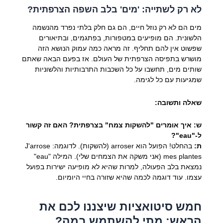
לא רק לשתייה: 'מים' בלב השפה הצרפתית?
מים הם לא רק נוזל חיים, הם גם חלק בלתי נפרד מהנשמה
הלשונית. הם מופיעים במטפורות, בפתגמים, ובתיאורים
שפשוט אין להם תחליף. זה מראה כמה עמוק הנושא הזה
מושרש בתפיסה הצרפתית של העולם. אז בפעם הבאה שאתם
שותים מים, תחשבו על כל השכבות התרבותיות והלשוניות
שמגיעות עם כל לגימה.
שאלה ותשובה:
ש: איך אומרים "להשקות צמח" בצרפתית? האם זה קשור
ל-"eau"?
ת:
בהחלט! הפועל הוא
arroser
(להשקות). לדוגמה:
J'arrose
mes plantes
(אני משקה את הצמחים שלי). המילה "eau"
נמצאת בלב הפעולה, למרות שהיא לא מופיעה ישירות בפועל
עצמו. עוד דוגמה לכמה שהיא שזורה בחיי היומיום.
חמש סיטואציות שיצננו לכם את
הראש: מתי להשתמש במה?