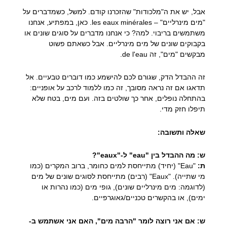
אבל, יש את ה"מלכודות" שהזכרנו קודם. למשל, כשמדברים על
"מים מינרליים" –
les eaux minérales
. כאן, במפתיע, אנחנו
משתמשים בריבוי. למה? כי אנחנו מדברים על סוגים שונים או
בקבוקים שונים של מים מינרליים. אבל כשאתם פשוט
מבקשים "מים", זה
de l'eau
.
זה ההבדל הדק, שגורם לכם להישמע כמו דוברים טבעיים. אל
תדאגו אם זה נראה מסובך, זה כמו ללמוד לרכב על אופניים:
בהתחלה נופלים, אחר כך שולטים בזה. ועם מים, בטח שלא
תיפלו חזק מדי.
שאלה ותשובה:
ש: מה ההבדל בין "eau" ל-"eaux"?
ת:
"Eau" (יחיד) מתייחסת למים כחומר, ברוב המקרים (כמו
מי שתייה). "Eaux" (רבים) מתייחסת לסוגים שונים של מים
(לדוגמה: מים מינרליים שונים), גופי מים (כמו נהרות או
ימים), או בהקשרים טכניים/גאוגרפיים.
ש: אם אני רוצה לומר "הרבה מים", האם אני אשתמש ב-