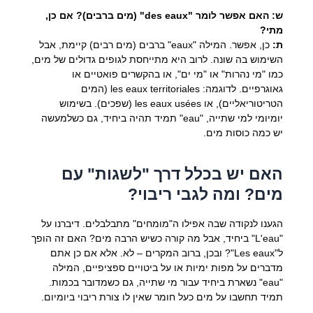
ש: האם אפשר לומר "des eaux" (מים ברבים)? אם כן,
מתי?
ת:
כן, אפשר. המילה "eaux" ברבים (מים רבים) קיימת, אבל
השימוש בה שונה. לרוב היא מתייחסת לגופים גדולים של מים,
כמו "מי נהרות" או "מי ים", או בהקשרים פואטיים או
גאוגרפיים. לדוגמה:
les eaux territoriales
(המים
הטריטוריאליים), או
les eaux usées
(שפכים). בשימוש
יומיומי למי שתייה, "eau" תמיד תהיה ביחיד, גם כשלמעשה
יש כמה כוסות מים.
האם יש בכלל דרך "לשגות" עם
מים? ומה לגבי ריבוי?
הגענו לנקודה שבה אפילו ה"מומחים" מתבלבלים. דיברנו על
"L'eau" ביחיד, אבל מה קורה כשיש הרבה מים? האם זה הופך
ל"Les eaux"? ובכן, ברוב המקרים – לא. אלא אם כן אתם
מדברים על מפות ימיות או על ביטויים ספציפיים, המילה
"eau" נשארת ביחיד עבור מי שתייה, גם כשמדובר בכמות.
תמיד תחשבו על מים כעל חומר שאין לו צורת ריבוי ביומיום.