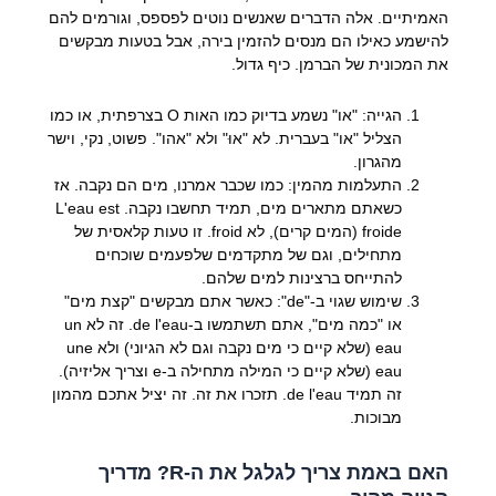
האמיתיים. אלה הדברים שאנשים נוטים לפספס, וגורמים להם
להישמע כאילו הם מנסים להזמין בירה, אבל בטעות מבקשים
את המכונית של הברמן. כיף גדול.
הגייה:
"או" נשמע בדיוק כמו האות O בצרפתית, או כמו
הצליל "או" בעברית. לא "אוּ" ולא "אהו". פשוט, נקי, וישר
מהגרון.
התעלמות מהמין:
כמו שכבר אמרנו, מים הם נקבה. אז
כשאתם מתארים מים, תמיד תחשבו נקבה.
L'eau est
froide
(המים קרים), לא
froid
. זו טעות קלאסית של
מתחילים, וגם של מתקדמים שלפעמים שוכחים
להתייחס ברצינות למים שלהם.
שימוש שגוי ב-"de":
כאשר אתם מבקשים "קצת מים"
או "כמה מים", אתם תשתמשו ב-
de l'eau
. זה לא
un
eau
(שלא קיים כי מים נקבה וגם לא הגיוני) ולא
une
eau
(שלא קיים כי המילה מתחילה ב-e וצריך אליזיה).
זה תמיד
de l'eau
. תזכרו את זה. זה יציל אתכם מהמון
מבוכות.
האם באמת צריך לגלגל את ה-R? מדריך