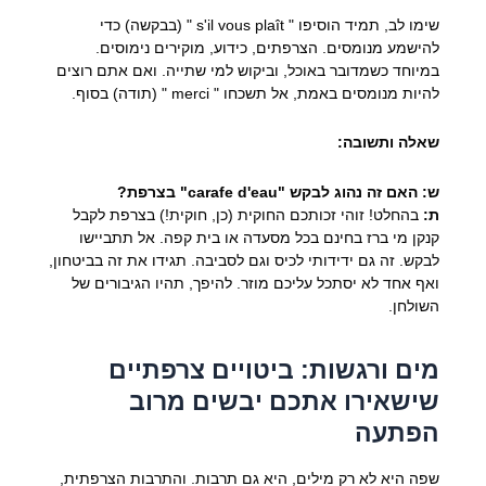
שימו לב, תמיד הוסיפו "
s'il vous plaît
" (בבקשה) כדי
להישמע מנומסים. הצרפתים, כידוע, מוקירים נימוסים.
במיוחד כשמדובר באוכל, וביקוש למי שתייה. ואם אתם רוצים
להיות מנומסים באמת, אל תשכחו "
merci
" (תודה) בסוף.
שאלה ותשובה:
ש: האם זה נהוג לבקש "carafe d'eau" בצרפת?
ת:
בהחלט! זוהי זכותכם החוקית (כן, חוקית!) בצרפת לקבל
קנקן מי ברז בחינם בכל מסעדה או בית קפה. אל תתביישו
לבקש. זה גם ידידותי לכיס וגם לסביבה. תגידו את זה בביטחון,
ואף אחד לא יסתכל עליכם מוזר. להיפך, תהיו הגיבורים של
השולחן.
מים ורגשות: ביטויים צרפתיים
שישאירו אתכם יבשים מרוב
הפתעה
שפה היא לא רק מילים, היא גם תרבות. והתרבות הצרפתית,