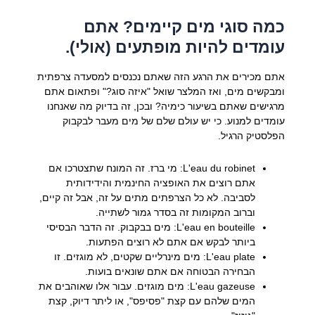
כמה סוגי מים קיימים? אתם
עומדים להיות מופתעים (אולי).
אתם מכירים את הרגע הזה שאתם נכנסים למסעדה צרפתית
ומבקשים מים, ואז המלצר שואל "איזה סוג?" ופתאום אתם
מרגישים שאתם בשיעור כימיה? ובכן, זה בדיוק מה שאנחנו
עומדים למנוע. כי יש עולם שלם של מים מעבר לבקבוק
הפלסטיק הרגיל.
L'eau du robinet:
מי ברז. זה המונח שתצטרכו אם
אתם רוצים את האופציה החינמית והידידותית
לסביבה. לא כל הצרפתים מתים על זה, אבל זה קיים,
וברוב המקומות זה בסדר גמור לשתייה.
L'eau en bouteille:
מים בבקבוק. זה הדבר הבסיסי
ביותר לבקש אם אתם לא רוצים הפתעות.
L'eau plate:
מים מינרליים שקטים, לא מוגזים. זו
הבחירה הבטוחה אם אתם שונאים בועות.
L'eau gazeuse:
מים מוגזים. עבור אלו שאוהבים את
המים שלהם עם קצת "פסיפס", או ליתר דיוק, קצת