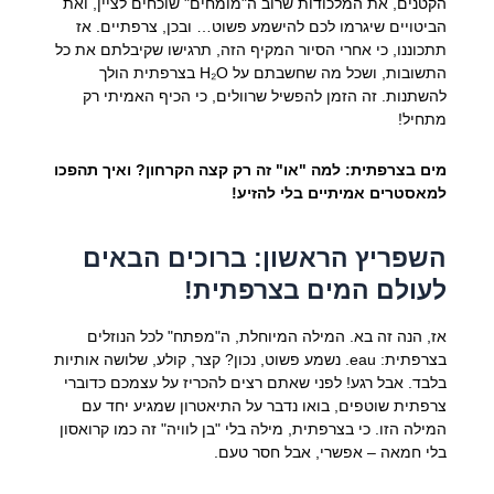
הקטנים, את המלכודות שרוב ה"מומחים" שוכחים לציין, ואת
הביטויים שיגרמו לכם להישמע פשוט… ובכן, צרפתיים. אז
תתכוננו, כי אחרי הסיור המקיף הזה, תרגישו שקיבלתם את כל
התשובות, ושכל מה שחשבתם על H₂O בצרפתית הולך
להשתנות. זה הזמן להפשיל שרוולים, כי הכיף האמיתי רק
מתחיל!
מים בצרפתית: למה "או" זה רק קצה הקרחון? ואיך תהפכו
למאסטרים אמיתיים בלי להזיע!
השפריץ הראשון: ברוכים הבאים
לעולם המים בצרפתית!
אז, הנה זה בא. המילה המיוחלת, ה"מפתח" לכל הנוזלים
בצרפתית:
eau
. נשמע פשוט, נכון? קצר, קולע, שלושה אותיות
בלבד. אבל רגע! לפני שאתם רצים להכריז על עצמכם כדוברי
צרפתית שוטפים, בואו נדבר על התיאטרון שמגיע יחד עם
המילה הזו. כי בצרפתית, מילה בלי "בן לוויה" זה כמו קרואסון
בלי חמאה – אפשרי, אבל חסר טעם.