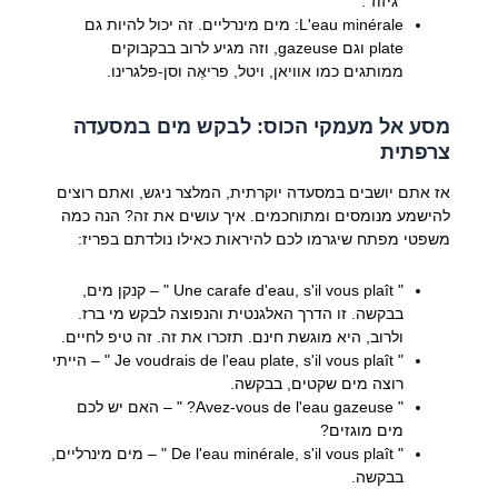
"גיזוז".
L'eau minérale:
מים מינרליים. זה יכול להיות גם
plate
וגם
gazeuse
, וזה מגיע לרוב בבקבוקים
ממותגים כמו אוויאן, ויטל, פריאֶה וסן-פלגרינו.
מסע אל מעמקי הכוס: לבקש מים במסעדה
צרפתית
אז אתם יושבים במסעדה יוקרתית, המלצר ניגש, ואתם רוצים
להישמע מנומסים ומתוחכמים. איך עושים את זה? הנה כמה
משפטי מפתח שיגרמו לכם להיראות כאילו נולדתם בפריז:
"
Une carafe d'eau, s'il vous plaît
" – קנקן מים,
בבקשה. זו הדרך האלגנטית והנפוצה לבקש מי ברז.
ולרוב, היא מוגשת חינם. תזכרו את זה. זה טיפ לחיים.
"
Je voudrais de l'eau plate, s'il vous plaît
" – הייתי
רוצה מים שקטים, בבקשה.
"
Avez-vous de l'eau gazeuse?
" – האם יש לכם
מים מוגזים?
"
De l'eau minérale, s'il vous plaît
" – מים מינרליים,
בבקשה.