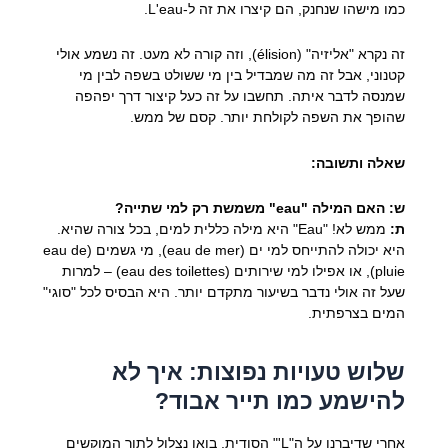
כמו מישהו שנחנק, הם קיצרו את זה ל-
L'eau
.
זה נקרא "אליזיה" (élision), וזה קורה לא מעט. זה נשמע אולי
קטנוני, אבל זה מה שמבדיל בין מי ששולט בשפה לבין מי
שמנסה לדבר איתה. תחשבו על זה כעל קיצור דרך יפהפה
שהופך את השפה לקולחת יותר. קסם של ממש.
שאלה ותשובה:
ש: האם המילה "eau" משמשת רק למי שתייה?
ת:
ממש לא! "Eau" היא מילה כללית למים, בכל צורה שהיא.
היא יכולה להתייחס למי ים (
eau de mer
), מי גשמים (
eau de
pluie
), או אפילו למי שירותים (
eau des toilettes
) – למרות
שעל זה אולי נדבר בשיעור מתקדם יותר. היא הבסיס לכל "סוגי"
המים בצרפתית.
שלוש טעויות נפוצות: איך לא
להישמע כמו תייר אבוד?
אחרי שדיברנו על ה"L'" הסודית, בואו נצלול לתוך המוקשים