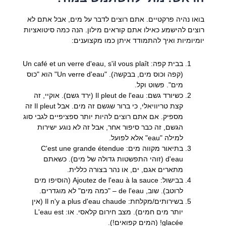
בואו נהיה פרקטיים. אתם רוצים לדבר על מים, אבל אתם לא
רוצים להישמע כאילו אתם קוראים מילון. הנה כמה סיטואציות
יומיומיות ואיך להתמודד איתן כמו מקצוענים:
בבית קפה:
Un café et un verre d'eau, s'il vous plaît
(קפה וכוס מים, בבקשה). "Un verre d'eau" הוא "כוס
מים". פשוט וקל.
כשיורד גשם:
Il pleut de l'eau
(ירד גשם). אוקיי, זה
קצת טריוויאלי, כי ברור שגשם זה מים. אבל
Il pleut
זה
מספיק. אם אתם רוצים להיות יותר ספציפיים לגבי סוג
הגשם, זה כבר סיפור אחר, אבל זה לא נוגע ישירות
למילה "eau" אלא לפועל.
בתיאור מקווה מים:
C'est une grande étendue
d'eau
(זוהי התפשטות גדולה של מים). כשאתם
מתארים אגם, ים, או נהר בצורה כללית.
בבישול:
Ajoutez de l'eau à la sauce
(הוסיפו מים
לרוטב). שוב,
de l'eau
– "כמה מים" לא מוגדרים.
בשירותים/מקלחת:
Il n'y a plus d'eau chaude
(אין
יותר מים חמים). מצב חירום קלאסי. או:
L'eau est
glacée!
(המים קפואים!).