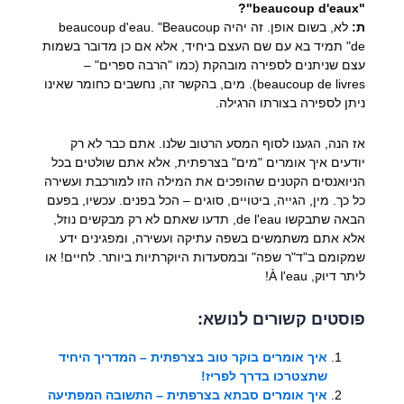
"beaucoup d'eaux"?
ת:
לא, בשום אופן. זה יהיה
. "Beaucoup
beaucoup d'eau
de" תמיד בא עם שם העצם ביחיד, אלא אם כן מדובר בשמות
עצם שניתנים לספירה מובהקת (כמו "הרבה ספרים" –
beaucoup de livres
). מים, בהקשר זה, נחשבים כחומר שאינו
ניתן לספירה בצורתו הרגילה.
אז הנה, הגענו לסוף המסע הרטוב שלנו. אתם כבר לא רק
יודעים איך אומרים "מים" בצרפתית, אלא אתם שולטים בכל
הניואנסים הקטנים שהופכים את המילה הזו למורכבת ועשירה
כל כך. מין, הגייה, ביטויים, סוגים – הכל בפנים. עכשיו, בפעם
הבאה שתבקשו
de l'eau
, תדעו שאתם לא רק מבקשים נוזל,
אלא אתם משתמשים בשפה עתיקה ועשירה, ומפגינים ידע
שמקומם ב"ד"ר שפה" ובמסעדות היוקרתיות ביותר. לחיים! או
ליתר דיוק,
À l'eau!
פוסטים קשורים לנושא:
איך אומרים בוקר טוב בצרפתית – המדריך היחיד
שתצטרכו בדרך לפריז!
איך אומרים סבתא בצרפתית – התשובה המפתיעה