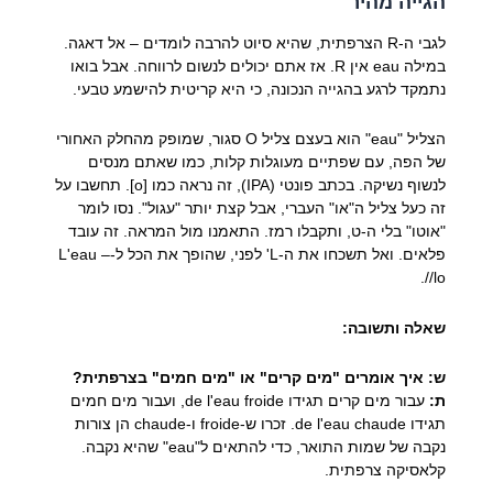
הגייה מהיר
לגבי ה-R הצרפתית, שהיא סיוט להרבה לומדים – אל דאגה.
במילה
eau
אין R. אז אתם יכולים לנשום לרווחה. אבל בואו
נתמקד לרגע בהגייה הנכונה, כי היא קריטית להישמע טבעי.
הצליל "eau" הוא בעצם צליל O סגור, שמופק מהחלק האחורי
של הפה, עם שפתיים מעוגלות קלות, כמו שאתם מנסים
לנשוף נשיקה. בכתב פונטי (IPA), זה נראה כמו [o]. תחשבו על
זה כעל צליל ה"או" העברי, אבל קצת יותר "עגול". נסו לומר
"אוטו" בלי ה-ט, ותקבלו רמז. התאמנו מול המראה. זה עובד
פלאים. ואל תשכחו את ה-L' לפני, שהופך את הכל ל-
–
L'eau
/lo/.
שאלה ותשובה:
ש: איך אומרים "מים קרים" או "מים חמים" בצרפתית?
ת:
עבור מים קרים תגידו
de l'eau froide
, ועבור מים חמים
תגידו
de l'eau chaude
. זכרו ש-
froide
ו-
chaude
הן צורות
נקבה של שמות התואר, כדי להתאים ל"eau" שהיא נקבה.
קלאסיקה צרפתית.