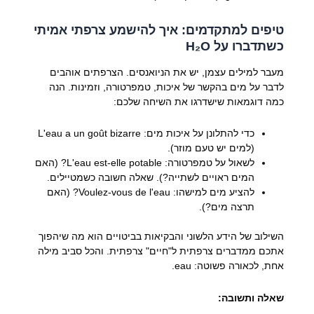
טיפים למתקדמים: איך להישמע צרפתי אמיתי
כשתדברו על H₂O
מעבר למילים עצמן, יש את הניואנסים. הצרפתים אוהבים
לדבר על מים בהקשר של איכות, טמפרטורה, וזמינות. הנה
כמה דוגמאות שישדרגו את השיחה שלכם:
כדי להתלונן על איכות מים:
L'eau a un goût bizarre
(למים יש טעם מוזר).
לשאול על טמפרטורה:
L'eau est-elle potable?
(האם
המים ראויים לשתייה?). שאלה חשובה כשמטיילים.
להציע מים למישהו:
Voulez-vous de l'eau?
(האם
תרצה מים?).
השילוב של הידע הלשוני והבקיאות בביטויים הוא מה שיהפוך
אתכם ממדברים צרפתית ל"חיים" צרפתית. והכל סביב מילה
אחת, לכאורה פשוטה:
eau
.
שאלה ותשובה: