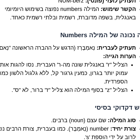
תעתיק לועזי (פונטי):
NUM-berz
הקשר שימוש:
המילה numbers נפוצה בשימוש היומיומי
באנגלית, בשפה מדוברת, רשמית ובלתי רשמית כאחד.
נכונה של המילה Numbers
תעתיק לעברית:
נַאמְבֶּרְז (הדגש על ההברה הראשונה "נַאם"
הערות הגייה:
הצליל "r" באנגלית שונה מה-ר' העברית. נסו להגות אותו
עמוק יותר בגרון, כמעין גרגור קל, ללא גלגול הלשון כמו 
הספרדית.
הצליל "z" בסוף המילה הוא צליל "ז" ברור, לא "ס".
ש דקדוקי בסיסי
סוג המילה:
שם עצם (noun) ברבים.
צורת יחיד:
number (נַאמְבֶּר). כמו בעברית, צורת הרבים נ
לרוב על ידי הוספת 's'.