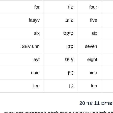
four
פוֹר
for
five
פַייב
faayv
six
סִיקְס
six
seven
סֶבֶן
SEV-uhn
eight
אֵייט
ayt
nine
נַיין
nain
ten
טֶן
ten
 11 עד 20