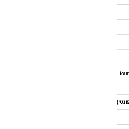
four -> for ->
ונטי)