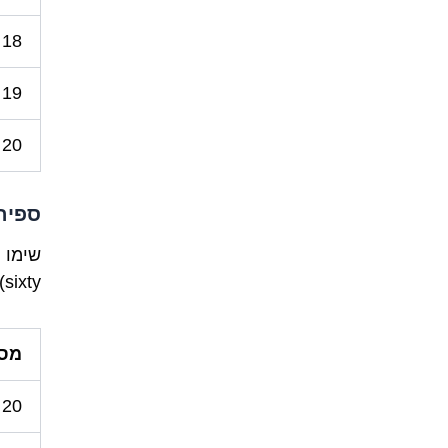
18
19
20
ספירה ב
sixty):
מס
20