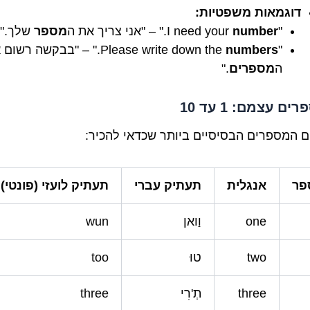
דוגמאות משפטיות:
"I need your
number
." – "אני צריך את ה
מספר
שלך."
"Please write down the
numbers
." – "בבקשה רשום 
ה
מספרים
."
ם עצמם: 1 עד 10
ם המספרים הבסיסיים ביותר שכדאי להכיר:
פר
אנגלית
תעתיק עברי
תעתיק לועזי (פונטי)
one
וַואן
wun
two
טוּ
too
three
תְ'רִי
three