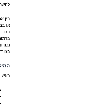
להשתמ
בין א
או בב
ברורה
ברמות
נכון 
בצורה
המילה 
ראשית