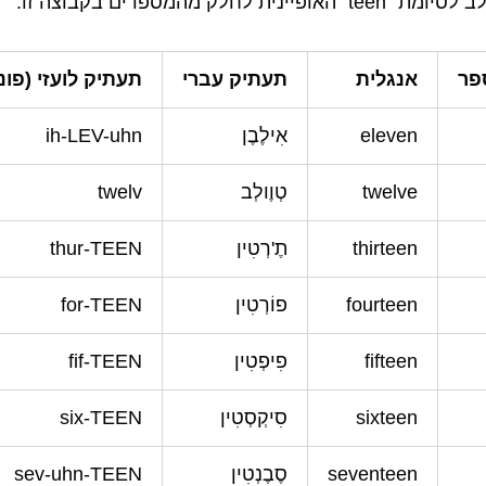
te" האופיינית לחלק מהמספרים בקבוצה זו:
פר
אנגלית
תעתיק עברי
תעתיק לועזי (פונ
eleven
אִילֶבֶן
ih-LEV-uhn
twelve
טְוֶולְב
twelv
thirteen
תֶ'רְטִין
thur-TEEN
fourteen
פוֹרְטִין
for-TEEN
fifteen
פִיפְטִין
fif-TEEN
sixteen
סִיקְסְטִין
six-TEEN
seventeen
סֶבֶנְטִין
sev-uhn-TEEN