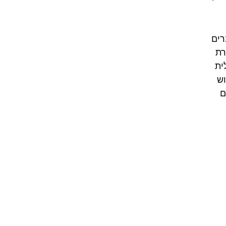
רים
רת
ית
וש
ם