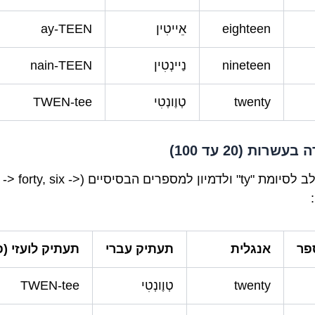
eighteen
אֵייטִין
ay-TEEN
nineteen
נַיינְטִין
nain-TEEN
twenty
טְוֶונְטִי
TWEN-tee
עשרות (20 עד 100)
שימו לב לסיומת "ty" ולדמיון למספרים הבסיסיים (ty, six
פר
אנגלית
תעתיק עברי
תעתיק לועזי (פ
twenty
טְוֶונְטִי
TWEN-tee