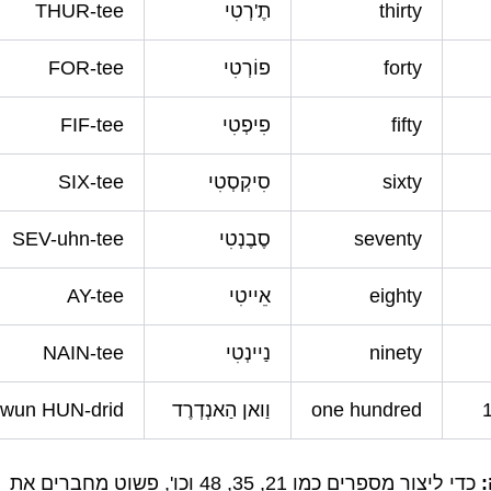
thirty
תֶ'רְטִי
THUR-tee
forty
פוֹרְטִי
FOR-tee
fifty
פִיפְטִי
FIF-tee
sixty
סִיקְסְטִי
SIX-tee
seventy
סֶבֶנְטִי
SEV-uhn-tee
eighty
אֵייטִי
AY-tee
ninety
נַיינְטִי
NAIN-tee
one hundred
וַואן הַאנְדְרֶד
wun HUN-drid
כדי ליצור מספרים כמו 21, 35, 48 וכו', פשוט מחברים את