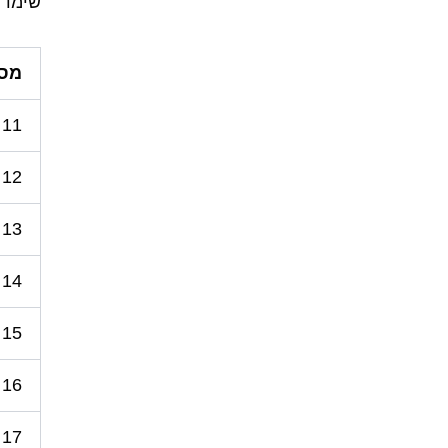
שימו לב לסיומת "en
מס
11
12
13
14
15
16
17