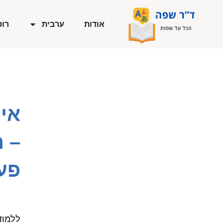
ילוג
תוכן
אודות
ערבית
רוס
אי
– 
פע
ללמוד 