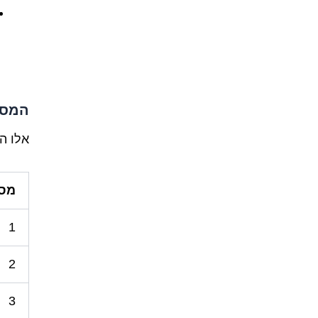
המספרי
אלו ה
מס
1
2
3