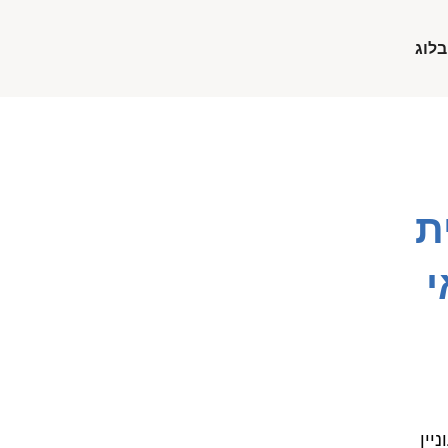
בלוג
ת
י
יין