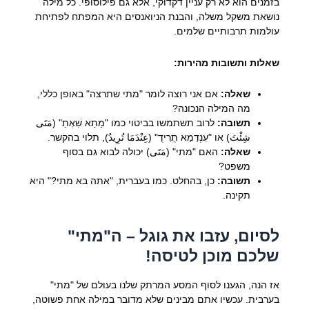
בזמנים הוא לא רק עניין דקדוקי, אלא גם פילוסופי. כל מילה
נושאת משקל משלה, והבנת הניואנסים היא המפתח לפתיחת
עולמות תרבותיים שלמים.
שאלות ותשובות מהירות:
שאלה:
אם אני רוצה לומר "מתי שתרצה" באופן כללי,
מה המילה הנכונה?
תשובה:
לרוב תשתמשו בביטוי כמו "מַתַא שִׁאְתַ" (مَتَى
شِئْتَ) או "עִנְדַמַא תֻרִידֻ" (عِنْدَمَا تُرِيدُ), תלוי בהקשר.
שאלה:
האם "מתי" (مَتَى) יכולה לבוא גם בסוף
משפט?
תשובה:
כן, בהחלט. כמו בעברית, "אתה בא מתי?" היא
תקינה.
לסיום, עזבו את גוגל – ה"מתי"
שלכם מוכן לטיסה!
אז הנה, הגענו לסוף המסע המרתק שלנו בעולם של "מתי"
בערבית. עכשיו אתם מבינים שלא מדובר במילה אחת פשוטה,