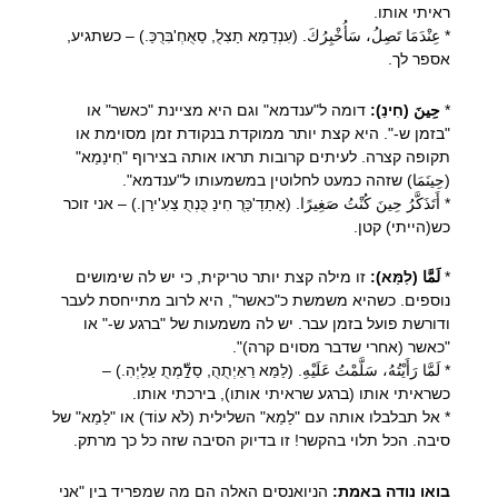
ראיתי אותו.
* عِنْدَمَا تَصِلُ، سَأُخْبِرُكَ. (עִנְדַמַא תַצִלֻ, סַאֻחְ'בִּרֻכַּ.) – כשתגיע,
אספר לך.
*
حِينَ (חִינַ):
דומה ל"ענדמא" וגם היא מציינת "כאשר" או
"בזמן ש-". היא קצת יותר ממוקדת בנקודת זמן מסוימת או
תקופה קצרה. לעיתים קרובות תראו אותה בצירוף "חִינַמַא"
(حِينَمَا) שזהה כמעט לחלוטין במשמעותו ל"ענדמא".
* أَتَذَكَّرُ حِينَ كُنْتُ صَغِيرًا. (אַתַדַ'כַּּרֻ חִינַ כֻּנְתֻ צַעִ'ירַן.) – אני זוכר
כש(הייתי) קטן.
*
لَمَّا (לַמַּא):
זו מילה קצת יותר טריקית, כי יש לה שימושים
נוספים. כשהיא משמשת כ"כאשר", היא לרוב מתייחסת לעבר
ודורשת פועל בזמן עבר. יש לה משמעות של "ברגע ש-" או
"כאשר (אחרי שדבר מסוים קרה)".
* لَمَّا رَأَيْتُهُ، سَلَّمْتُ عَلَيْهِ. (לַמַּא רַאַיְתֻהֻ, סַלַّמְתֻ עַלַיְהִ.) –
כשראיתי אותו (ברגע שראיתי אותו), בירכתי אותו.
* אל תבלבלו אותה עם "לַמַא" השלילית (לֹא עוֹד) או "לַמַא" של
סיבה. הכל תלוי בהקשר! זו בדיוק הסיבה שזה כל כך מרתק.
בואו נודה באמת:
הניואנסים האלה הם מה שמפריד בין "אני