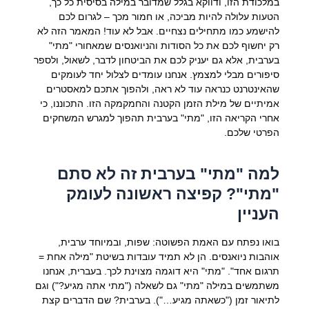
במלכודת הזו, ודווקא בגלל שמדובר במילה בסיסית כל כך,
הטעות עלולה להיות מביכה, או חמור מכך – לגרום לכם
להישמע כמו מתחילים נצחיים. אבל לא עוד! המאמר הזה לא
רק יחשוף לכם את כל הסודות והניואנסים שמאחורי "מתי"
בערבית, אלא גם יעניק לכם את הביטחון לדבר, לשאול, ולספר
סיפורים מבלי למצמץ. אנחנו עומדים לצלול יחד לעומקים
שהאינטרנט כנראה עוד לא ראה, ולהפוך אתכם למאסטרים
אמיתיים של מילת הזמן הקטנה והחמקמקה הזו. התכוננו, כי
אחרי הקריאה הזו, "מתי" בערבית תהפוך למגרש המשחקים
הפרטי שלכם.
למה "מתי" בערבית זה לא סתם
"מתי"? קפיצה ראשונה לעומק
העניין
בואו נפתח עם האמת הפשוטה: שפות, ובמיוחד ערבית,
אוהבות ניואנסים. הן לא תמיד עובדות בשיטת "מילה אחת =
תרגום אחד". "מתי" היא דוגמה מצוינת לכך. בעברית, אנחנו
משתמשים במילה "מתי" גם לשאלה ("מתי אתה מגיע?") וגם
לתיאור זמן ("כשאתה מגיע…"). בערבית? שם הדברים קצת