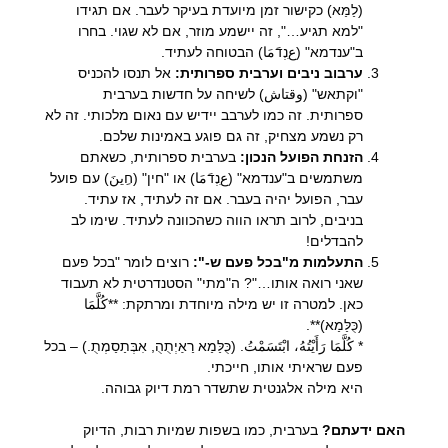
(לַמַּא) כקישור זמן מיועדת בעיקר לעבר. אם תגידו
"למא תגיע…", זה יישמע מוזר, אם לא שגוי. בחרו
ב"ענדמא" (عִנְדَمَا) הבטוחה לעתיד.
ערבוב ניבים וערבית ספרותית:
אל תנסו להכניס
"וקתאש" (وقتاش) לשיחה על חדשות בערבית
ספרותית. זה כמו לערבב יידיש עם נאום מלכותי. זה לא
רק נשמע מצחיק, זה גם פוגע באמינות שלכם.
הזנחת הפועל הנכון:
בערבית ספרותית, כשאתם
משתמשים ב"ענדמא" (عִנְדَمَا) או "חין" (חِينَ) עם פועל
עבר, הפועל יהיה בעבר. אם זה לעתיד, אז עתיד.
בניבים, לרוב תראו הווה כשהכוונה לעתיד. שימו לב
להבדלים!
התעלמות מ"בכל פעם ש-":
רוצים לומר "בכל פעם
שאני רואה אותו…"? ה"מתי" הסטנדרטית לא תעבוד
כאן. למטרה זו יש מילה מיוחדת ומרתקת: **كُلَّمَا
(כֻּלַּמַא)**.
* كُلَّمَا رَأَيْتُهُ، ابْتَسَمْتُ. (כֻּלַּמַא רַאַיְתֻהֻ, אִבְּתַסַמְתֻ.) – בכל
פעם שראיתי אותו, חייכתי.
היא מילה אלגנטית שתשדר רמת דיוק גבוהה.
האם ידעתם?
בערבית, כמו בשפות שמיות רבות, הדיוק