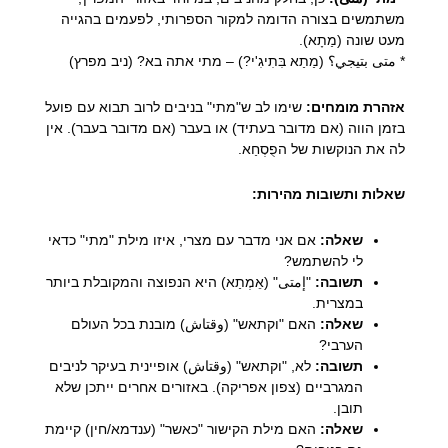
משתמשים בצורה הדומה למקור הספרותי, לפעמים בהגייה
מעט שונה (מַתָא).
* متى بتيجي؟ (מַתַא בִּתִיגִ'י?) – מתי אתה בא? (ניב מפרץ)
אזהרת מומחים:
שימו לב ש"מתי" בניבים לרוב תבוא עם פועל
בזמן הווה (אם מדובר בעתיד) או בעבר (אם מדובר בעבר). אין
לה את הנוקשות של הפֻסְחַא.
שאלות ותשובות מהירות:
שאלה:
אם אני מדבר עם מצרי, איזו מילת "מתי" כדאי
לי להשתמש?
תשובה:
"إمتى" (אֵמְתַא) היא הנפוצה והמקובלת ביותר
במצרית.
שאלה:
האם "וקתאש" (وقتاش) מובנת בכל העולם
הערבי?
תשובה:
לא, "וקתאש" (وقتاش) אופיינית בעיקר לניבים
המגרביים (צפון אפריקה). באזורים אחרים ייתכן שלא
תובן.
שאלה:
האם מילת הקישור "כאשר" (ענדמא/חין) קיימת