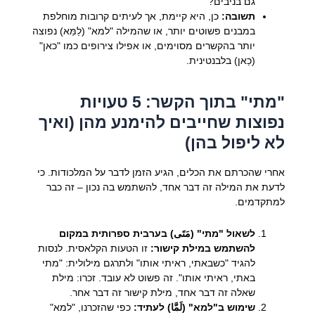
גם בניבים?
תשובה:
כן, היא קיימת, אך לעיתים קרובות מוחלפת
במבנים פשוטים יותר, או שהמילה "למא" (לַמַּא) נפוצה
יותר בהקשרים מסוימים, או אפילו צירופים כמו "כאן"
(כַאן) בלבנטינית.
"מתי" בתוך הקשר: 5 טעויות
נפוצות שחייבים להימנע מהן (ואיך
לא ליפול בהן)
אחרי שהכרתם את הכלים, הגיע הזמן לדבר על המלכודות. כי
לדעת את המילה זה דבר אחד, להשתמש בה נכון – זה כבר
למתקדמים.
לשאול "מתי" (مَتَى) בערבית ספרותית במקום
להשתמש במילת קישור:
זו הטעות הקלאסית. לנסות
להגיד "כשבאתי, ראיתי אותו" ולתרגם מילולית: "מתי
באתי, ראיתי אותו". זה פשוט לא עובד. זכרו: מילת
שאלה זה דבר אחד, מילת קישור זה דבר אחר.
שימוש ב"למא" (لَمَّا) לעתיד:
כפי שהזכרנו, "למא"