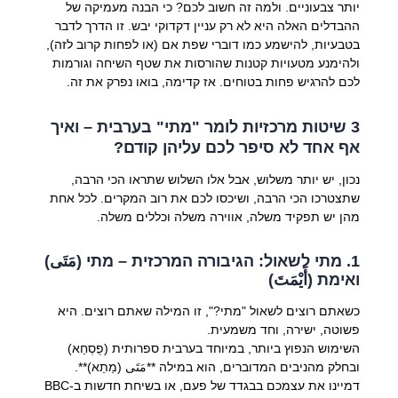
יותר צבעוניים. ולמה זה חשוב לכם? כי הבנה מעמיקה של
ההבדלים האלה היא לא רק עניין דקדוקי יבש. זו הדרך לדבר
בטבעיות, להישמע כמו דוברי שפת אם (או לפחות קרוב לזה),
ולהימנע מטעויות קטנות שהורסות את שטף השיחה וגורמות
לכם להרגיש פחות בטוחים. אז קדימה, בואו נפרק את זה.
3 שיטות מרכזיות לומר "מתי" בערבית – ואיך
אף אחד לא סיפר לכם עליהן קודם?
נכון, יש יותר משלוש, אבל אלו השלוש שתראו הכי הרבה,
שתצטרכו הכי הרבה, ושיכסו לכם את רוב המקרים. לכל אחת
מהן יש תפקיד משלה, אווירה משלה וכללים משלה.
1. מתי לשאול: הגיבורה המרכזית – מתי (مَتَى)
ואימת (أَيْمَتَ)
כשאתם רוצים לשאול "מתי?", זו המילה שאתם רוצים. היא
פשוטה, ישירה, וחד משמעית.
השימוש הנפוץ ביותר, במיוחד בערבית ספרותית (פֻסְחַא)
ובחלק מהניבים המדוברים, הוא במילה **مَتَى (מַתַא)**.
דמיינו את עצמכם בבגדד של פעם, או בשיחת חדשות ב-BBC