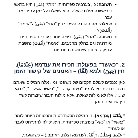
תשובה:
כן, בערבית ספרותית, "מתי" (مَتَى) היא בראש
ובראשונה מילת שאלה. היא שואלת על זמן עתידי או
עבר.
שאלה:
מה ההבדל העיקרי בין "מתי" (مَتَى) ל"אימת"
(أَيْمَتَ)?
תשובה:
"מתי" (مَتَى) נפוצה יותר בערבית ספרותית
מודרנית וגם בחלק מהניבים. "אימת" (أَيْمَتَ) נחשבת
עתיקה ופחות שימושית ביום-יום.
2. "כאשר" בפעולה: הכירו את ענדמא (عِنْدَمَا),
חין (حِينَ) ולמא (لَمَّا) – האמנים של קישור הזמן
כאן נכנסים לעולם הקסום של משפטי זמן. אלה המילים שאתם
תצטרכו כשתרצו להגיד "כשזה קרה…", "כאשר אגיע…", "ברגע
ש…". אלו לא מילות שאלה, אלא מילות חיבור שיוצרות קשר
בין אירועים בזמן.
*
عِنْدَمَا (עִנְדַמַא):
זו המילה הסטנדרטית והבטוחה ביותר לומר
"כאשר" או "כש-" בערבית ספרותית. היא יכולה להתייחס לעבר
או לעתיד.
* عِنْدَمَا وَصَلْتُ، رَأَيْتُهُ. (עִנְדַמַא וַצַלְתֻ, רַאַיְתֻהֻ.) – כשהגעתי,