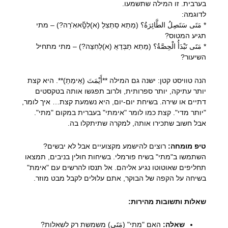
בערבית. זו המילה שתשמעו.
לדוגמה:
* مَتَى سَتَصِلُ الطَّائِرَةُ؟ (מַתַא סַתַצִלֻ (א)לְטַّאאִ'רַה?) – מתי
תגיע המטוס?
* مَتَى تَبْدَأُ الْحِصَّةُ؟ (מַתַא תַבְּדַאֻ (א)לְחִצַּה?) – מתי מתחיל
השיעור?
הנה טוויסט קטן: ישנה גם המילה **أَيْمَتَ (אֵימַתַ)**. היא קצת
יותר עתיקה, יותר ספרותית, ולרוב תפגשו אותה בטקסטים
דתיים או שירה. בשיחת יום-יום, היא נשמעת קצת… איך לומר,
"יותר מדי". קצת כמו לומר "אימתי" בעברית במקום "מתי".
אבל חשוב שתכירו אותה, למקרה שתיתקלו בה.
טיפ מומחה:
רוצים להישמע מקצועיים אבל לא יבשים?
השתמשו ב"מתי" בשיח פורמלי. בשיחות חולין בניבים, תמצאו
תחליפים שאוטוטו נגיע אליהם. אל תנסו להרשים עם "אימת"
בשיחה על הקפה של הבוקר, אתם עלולים לקבל מבט מוזר.
שאלות ותשובות מהירות:
שאלה:
האם "מתי" (مَتَى) משמשת רק לשאלות?