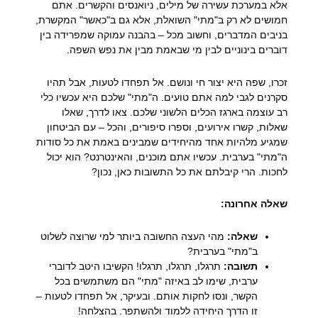
אלא במערכת עשירה של מילים, ניואנסים והקשרים. אתם
חמושים לא רק ב"מתי" השואלת, אלא גם ב"כאשר" המקשרת,
בניבים המדברים, וחשוב מכל – בהבנה עמוקה שמפרידה בין
דוברים בינוניים לבין מי שבאמת מבין את נפש השפה.
זכרו, שפה היא יצור חי ונושם. אל תפחדו לטעות, אבל תהיו
סקרנים לגבי למה אתם טועים. ה"מתי" שלכם היא עכשיו כלי
רב עוצמה בארגז הכלים הלשוני שלכם. צאו לדרך, שאלו
שאלות, קשרו אירועים, וספרו סיפורים, והכל – עם הביטחון
שמגיע מלהיות אחד מהיחידים שמבינים באמת את כל סודות
ה"מתי" בערבית. עכשיו אתם מוכנים, והאינטרנט? הוא יכול
לחכות. הרי קיבלתם את כל התשובות כאן, נכון?
שאלה אחרונה:
שאלה:
מהי העצה החשובה ביותר למי שרוצה לשלוט
ב"מתי" בערבית?
תשובה:
תרגלו, תרגלו, תרגלו! הקשיבו היטב לדוברי
ערבית, שימו לב באיזה "מתי" הם משתמשים בכל
הקשר, ונסו לחקות אותם. ובעיקר, אל תפחדו לטעות –
זו הדרך היחידה ללמוד ולהשתפר. בהצלחה!