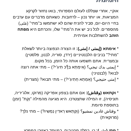
היומיומית
אוקיי, אחרי שצללנו לעולם הספרותי, בואו נחזור לקרקע
המציאות, או יותר נכון – לרחובות. כשאתם מדברים עם ערבים
בחיי היום-יום, סביר להניח שהם לא ישתמשו ב"מתי" (مَتَى)
מהספרים. לכל ניב יש את ה"מתי" שלו, והכרתם היא
מפתח
הזהב
להשתלבות אמיתית.
*
אימתא (إيمتى / إمتى):
זו הצורה הנפוצה ביותר לשאלת
"מתי?" בניבים הלבנטיניים (ירדן, סוריה, לבנון, פלסטין)
ובמצרית. אתם תשמעו אותה כל הזמן, בכל מקום.
* إيمتى بدك تيجي؟ (אֵימְתַא בִּדַّכּ תִיגִ'י?) – מתי אתה רוצה
לבוא? (לבנטיני)
* إمتى حتيجي؟ (אֵמְתַא חַתִיגִ'י?) – מתי תבוא? (מצרית)
*
וקתאש (وقتاش):
אם אתם בצפון אפריקה (מרוקו, אלג'יריה,
תוניסיה), זו המילה שתצטרכו. היא מגיעה מהמילה "וַקְת" (זמן)
בתוספת סיומת.
* وقتاش غادين نمشيو؟ (וַקְתַאש רַאדִין נַמְשִיוּ?) – מתי נלך?
(מרוקאית)
*
מתי (متى):
כן, בחלק מהניבים, במיוחד באזורי המפרץ,