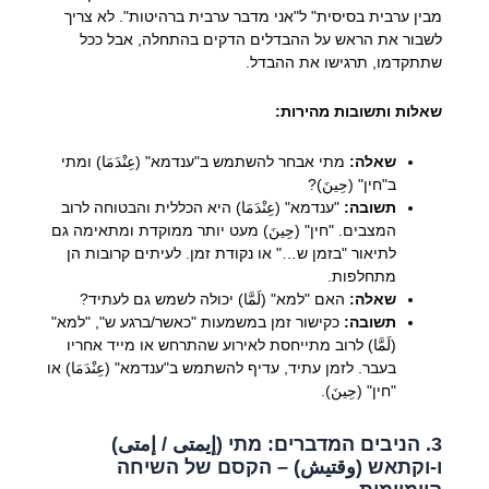
מבין ערבית בסיסית" ל"אני מדבר ערבית ברהיטות". לא צריך
לשבור את הראש על ההבדלים הדקים בהתחלה, אבל ככל
שתתקדמו, תרגישו את ההבדל.
שאלות ותשובות מהירות:
שאלה:
מתי אבחר להשתמש ב"ענדמא" (عِنْدَمَا) ומתי
ב"חין" (حِينَ)?
תשובה:
"ענדמא" (عِنْدَمَا) היא הכללית והבטוחה לרוב
המצבים. "חין" (حِينَ) מעט יותר ממוקדת ומתאימה גם
לתיאור "בזמן ש…" או נקודת זמן. לעיתים קרובות הן
מתחלפות.
שאלה:
האם "למא" (لَمَّا) יכולה לשמש גם לעתיד?
תשובה:
כקישור זמן במשמעות "כאשר/ברגע ש", "למא"
(لَمَّا) לרוב מתייחסת לאירוע שהתרחש או מייד אחריו
בעבר. לזמן עתיד, עדיף להשתמש ב"ענדמא" (عِنْدَمَا) או
"חין" (حِينَ).
3. הניבים המדברים: מתי (إيمتى / إمتى)
ו-וקתאש (وقتيش) – הקסם של השיחה