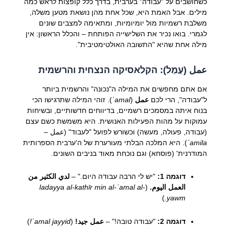
כשחושבים על "עבודה" בערבית, בדרך כלל קופצות לראש כמה
מילים. אבל האמת היא, שכל אחת מהן נושאת מטען משלה,
משלבת רשמיות מול יומיומיות, ומתאימה למצבים שונים
לגמרי. בואו נכיר את השלישייה הפותחת – והכלל הראשון: אין
מילה אחת שהיא "התשובה האולטימטיבית".
عمل (עַמַל): הקלאסיקה הנצחית והרשמית
אם אתם מחפשים את המילה ה"נכונה" והרשמית ביותר
ל"עבודה", הרי לכם
عمل
(
ʿamal
). זוהי המילה שתרגישו הכי
בנוח איתה במסמכים רשמיים, בדיווחים חדשותיים, ובשיחות
עמוקות על מהות הפעילות האנושית. היא משמשת כשם עצם
(עבודה, פעולה, מעשה) וכשורש לפועל "לעבוד" (عمل –
ʿamila
). היא המלכה הבלתי מעורערת של ה'ערבית הספרותית
המודרנית' (פוסחא) וגם נוכחת מאוד בניבים השונים.
דוגמה 1:
"יש לי הרבה עבודה היום." –
لدي الكثير من
العمل اليوم.
(
ladayya al-kathīr min al-ʿamal al-
)
yawm.
דוגמה 2:
"עבודה טובה!" –
عمل جيد!
(
ʿamal jayyid!
)