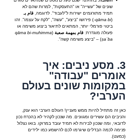
שונים של "עשייה" או "התעסקות", למרות שהם לא
תמיד מתורגמים ישירות ל"לעבוד". לדוגמה,
قام بـ
(
qāma bi-
) פירושו "ביצע", "עשה", "לקח על עצמו". זהו
ביטוי פורמלי יותר, המתאים לתיאור ביצוע משימה או
פעולה מוגדרת:
قام بمهمة صعبة
(
qāma bi-muhimma
ṣaʿba
) – "ביצע משימה קשה".
3. מסע ניבים: איך
אומרים "עבודה"
במקומות שונים בעולם
הערבי?
כאן זה מתחיל להיות ממש מעניין! העולם הערבי הוא ענק,
והניבים הם עשירים ומגוונים. מה שנכון לקהיר לא בהכרח נכון
לדובאי, ומה שנכון לבירות לא תמיד עובד במרוקו. בואו נצלול
פנימה לכמה הבדלים שיגרמו לכם להישמע כמו ילידים
(כמעט).