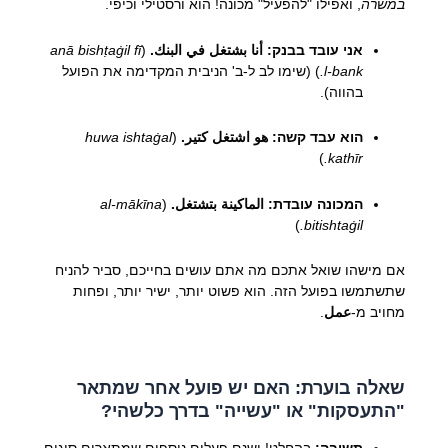
במשרה
, ואפילו "להפעיל" מכונה! הוא ורסטילי וכיפי.
אני עובד בבנק:
أنا بشتغل في البنك.
(
anā bishṭaġil fī
l-bank.
) (שימו לב ל-ב' הניבית המקדימה את הפועל
בהווה).
הוא עבד קשה:
هو اشتغل كتير.
(
huwa ishtaġal
)
kathīr.
המכונה עובדת:
الماكينة بتشتغل.
(
al-mākīna
)
bitishtaġil.
אם מישהו שואל אתכם מה אתם עושים בחייכם, סביר להניח
שתשתמשו בפועל הזה. הוא פשוט יותר, ישיר יותר, ופחות
מחויב מ-
عمل
.
שאלה בוערת: האם יש פועל אחר שמתאר
"התעסקות" או "עשייה" בדרך כלשהי?
תשובה:
בהחלט! ישנם פעלים נוספים שמתארים סוגים