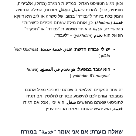
וכאן מגיע הטוויסט הגדול! במדינות המגרב (מרוקו, אלג'יריה,
תוניסיה, לוב), למרות ש-
عمل
ו-
شغل
מובנות, המילה הנפוצה
והמקובלת ביותר ל"עבודה" במובן של
משרה
או
ג'וב
היא דווקא
خدمة
(
khidma
). כן, אותה מילה שאתם מכירים כ"שירות"!
בהקשר זה,
خدمة
היא חד משמעית "עבודה" או "תפקיד".
הפועל הוא
يخدم
(
yakhdim
) – "לעבוד".
יש לי עבודה חדשה:
عندي خدمة جديدة.
(
ʿindī khidma
)
jdīda.
הוא עובד במפעל:
هو يخدم في المصنع.
(
huwa
)
yakhdim fī l-maṣnaʿ.
זה אחד המקרים הקלאסיים שבהם ידע ניבי מציל אתכם
ממבוכה וגורם לכם להישמע טבעיים לחלוטין. אם תגידו
לתוניסאי שאתם מחפשים
شغل
, הוא יבין, אבל אם תגידו
خدمة
, הוא ירגיש שאתם באמת מבינים עניין.
שאלה בוערת: אם אני אומר "خدمة" במזרח