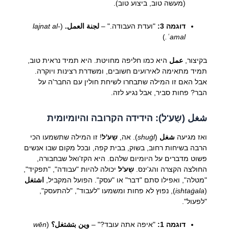
(מעשה טוב, ביצוע טוב).
דוגמה 3:
"ועדת העבודה." –
لجنة العمل.
(
lajnat al-
)
ʿamal.
בקיצור,
عمل
היא כמו חליפה מחויטת. היא תמיד נראית טוב,
תמיד מתאימה לאירועים חשובים, ומשדרת רצינות ויוקרה.
אבל האם זו המילה שתבחרו לשיחת חולין עם החבר'ה על
הבר? פחות סביר, אבל נגיע לזה.
شغل (שֻע'ל): הידידה הקרובה והיומיומית
ואז מגיעה
شغل
(
shuġl
). אה,
שֻע'ל
! זו המילה שתשמעו הכי
הרבה בשיחות רחוב, בשוק, בבית קפה, ובכל מקום שבו אנשים
פשוט מדברים על היומיום שלהם. היא הקז'ואל שבחבורה,
החולצה הקצרה והג'ינס.
שֻע'ל
יכולה להיות "עבודה", "תפקיד",
"מטלה", ואפילו סתם "דבר" או "עסק". הפועל המקביל,
اشتغل
(
ishtaġala
), נפוץ לא פחות ומשמעו "לעבוד", "להתעסק",
"לפעול".
דוגמה 1:
"איפה אתה עובד?" –
وين بتشتغل؟
(
wēn