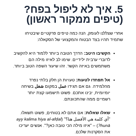
5. איך לא ליפול בפח?
(טיפים ממקור ראשון)
אחרי שצללנו לעומק, הנה כמה טיפים פרקטיים שיבטיחו
שתמיד תהיו בצד הבטוח והמקצועי של הסקאלה:
הקשיבו היטב:
הדרך הטובה ביותר ללמוד היא להקשיב
לדוברי ערבית ילידיים. שימו לב לאיזו מילה הם
משתמשים באיזה הקשר. זהו שיעור השפה הטוב ביותר.
אל תפחדו לטעות:
טעויות הן חלק בלתי נפרד
מהלמידה. גם אם תגידו
عمل
במקום
شغل
בשיחה
יומיומית, יבינו אתכם. פשוט תישמעו קצת יותר
רשמיים ממה שהתכוונתם.
שאלו שאלות:
אם אתם לא בטוחים, פשוט תשאלו.
"أي كلمة هي الأفضل هنا؟" (
ayy kalima hiya al-afḍal
hunā?
) – "איזו מילה הכי טובה כאן?". אנשים יעריכו
את הסקרנות שלכם.