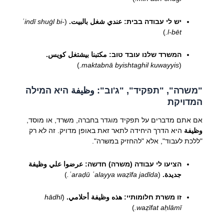
יש לי עבודה בבית:
عندي شغل بالبيت.
(
ʿindī shuġl bi-
)
l-bēt.
המשרד שלנו עובד טוב:
مكتبنا بيشتغل كويس.
)
maktabnā byishtaghil kuwayyis.
(
"משרה", "תפקיד", "ג'וב": وظيفة היא המילה
המדויקת
אם אתם מדברים על תפקיד מוגדר בחברה, משרד, או מוסד,
وظيفة
היא הדרך היחידה לתאר זאת באופן מדויק. זה לא רק
"ללכת לעבוד", אלא "להחזיק במשרה".
הציעו לי עבודה (משרה) חדשה:
عرضوا علي وظيفة
جديدة.
(
ʿaraḍū ʿalayya waẓīfa jadīda.
)
זו משרת חלומותיי:
هذه وظيفة أحلامي.
(
hādhī
)
waẓīfat aḥlāmī.