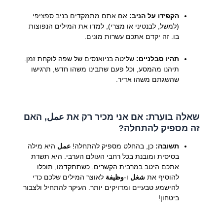
הקפידו על הניב:
אם אתם מתמקדים בניב ספציפי
(למשל, לבנטיני או מצרי), למדו את המילים הנפוצות
בו. זה יקדם אתכם עשרות מונים.
תהיו סבלניים:
שליטה בניואנסים של שפה לוקחת זמן.
תיהנו מהמסע, וכל פעם שתבינו משהו חדש, תרגישו
שהשגתם משהו אדיר.
שאלה בוערת: אם אני מכיר רק את عمل, האם
זה מספיק להתחלה?
תשובה:
כן, בהחלט מספיק להתחלה!
عمل
היא מילה
בסיסית ומובנת בכל רחבי העולם הערבי. היא תשרת
אתכם היטב במרבית הקשרים. כשתתקדמו, תוכלו
להוסיף את
شغل
ו-
وظيفة
לאוצר המילים שלכם כדי
להישמע טבעיים ומדויקים יותר. העיקר להתחיל ולצבור
ביטחון!