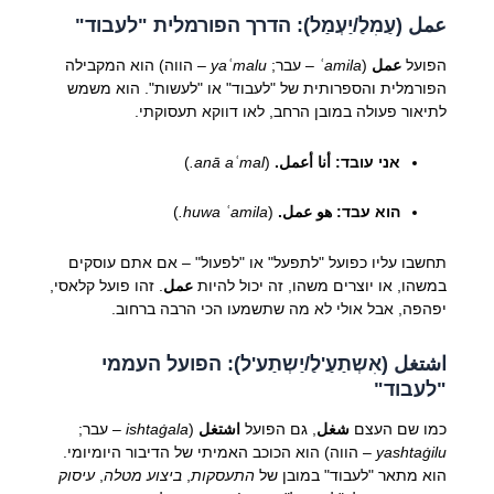
عمل (עַמִלַ/יַעְמַל): הדרך הפורמלית "לעבוד"
הפועל
عمل
(
ʿamila
– עבר;
yaʿmalu
– הווה) הוא המקבילה
הפורמלית והספרותית של "לעבוד" או "לעשות". הוא משמש
לתיאור פעולה במובן הרחב, לאו דווקא תעסוקתי.
אני עובד:
أنا أعمل.
(
anā aʿmal.
)
הוא עבד:
هو عمل.
(
huwa ʿamila.
)
תחשבו עליו כפועל "לתפעל" או "לפעול" – אם אתם עוסקים
במשהו, או יוצרים משהו, זה יכול להיות
عمل
. זהו פועל קלאסי,
יפהפה, אבל אולי לא מה שתשמעו הכי הרבה ברחוב.
اشتغل (אִשְתַעַ'לַ/יַשְתַע'ל): הפועל העממי
"לעבוד"
כמו שם העצם
شغل
, גם הפועל
اشتغل
(
ishtaġala
– עבר;
yashtaġilu
– הווה) הוא הכוכב האמיתי של הדיבור היומיומי.
הוא מתאר "לעבוד" במובן של
התעסקות
,
ביצוע מטלה
,
עיסוק