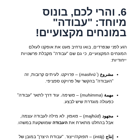
6. והרי לכם, בונוס
מיוחד: "עבודה"
במונחים מקצועיים!
רגע לפני שנפרדים, בואו נרחיב מעט את אופקנו לעולם
המונחים המקצועיים, כי גם שם "עבודה" מקבלת פרשנויות
ייחודיות:
مشروع
(
mashrūʿ
) –
פרויקט
. לעיתים קרובות, זה
"העבודה" בהקשר של פרויקט ספציפי.
مهمة
(
muhimma
) –
משימה
. עוד דרך לתאר "עבודה"
כפעולה מוגדרת שיש לבצע.
مجهود
(
majhūd
) –
מאמץ
. לא מילה לעבודה עצמה,
אבל בהחלט מתארת את
העבודה
שמושקעת במשהו.
إنتاج
(
intāj
) –
תפוקה/ייצור
. "עבודת היצרן" במובן של