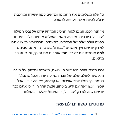
תוצרים.
כל אלה משלימים את התמונה ומראים כמה עשירה ומורכבת
יכולה להיות מילה פשוטה לכאורה.
אז הנה לכם, הגענו לסוף המסע המרתק שלנו אל נבכי המילה
"עבודה" בערבית. מי היה מאמין ששלוש אותיות בלבד יפתחו
בפנינו עולם שלם של הבדלים, ניואנסים ותרבויות? עכשיו אתם
לא רק יודעים איך אומרים "עבודה" בערבית – אתם מבינים
למה
אומרים את זה כך,
מתי
אומרים את זה כך, ו
היכן
זה הכי
מתאים.
זכרו תמיד: שפה היא יצור חי, נושם, משתנה ומרתק. כל מילה
היא שער לעולם שלם של הבנה עמוקה יותר, וככל שתצללו
פנימה, כך תגלו יותר אוצרות. אז קדימה, צאו לעבוד – אבל
עכשיו, עשו זאת עם ידע, ביטחון, וקצת יותר חיוך. כי אתם כבר
יודעים שזה לא רק "עבודה", זו אמנות! יאללה, בהצלחה!
פוסטים קשורים לנושא:
איך אומרים בערבית "מה" – המילה שתהפוך אתכם