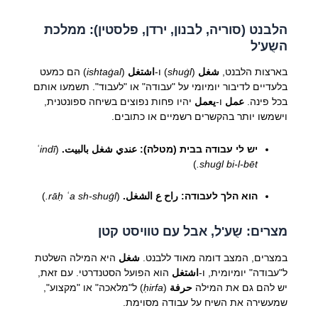
הלבנט (סוריה, לבנון, ירדן, פלסטין): ממלכת
השֻע'ל
בארצות הלבנט,
شغل
(
shuġl
) ו-
اشتغل
(
ishtaġal
) הם כמעט
בלעדיים לדיבור יומיומי על "עבודה" או "לעבוד". תשמעו אותם
בכל פינה.
عمل
ו-
يعمل
יהיו פחות נפוצים בשיחה ספונטנית,
וישמשו יותר בהקשרים רשמיים או כתובים.
יש לי עבודה בבית (מטלה):
عندي شغل بالبيت.
(
ʿindī
)
shuġl bi-l-bēt.
הוא הלך לעבודה:
راح ع الشغل.
(
rāḥ ʿa sh-shuġl.
)
מצרים: שֻע'ל, אבל עם טוויסט קטן
במצרים, המצב דומה מאוד ללבנט.
شغل
היא המילה השלטת
ל"עבודה" יומיומית, ו-
اشتغل
הוא הפועל הסטנדרטי. עם זאת,
יש להם גם את המילה
حرفة
(
ḥirfa
) ל"מלאכה" או "מקצוע",
שמעשירה את השיח על עבודה מסוימת.