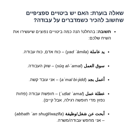
שאלה בוערת: האם יש ביטויים ספציפיים
שחשוב להכיר כשמדברים על עבודה?
תשובה:
בהחלט! הנה כמה ביטויים נפוצים שיעשירו את
השיח שלכם:
يد عاملة
(
yad ʿāmila
) – כוח אדם, כוח עבודה.
سوق العمل
(
sūq al-ʿamal
) – שוק העבודה.
أعمل بجد
(
aʿmal bi-jidd
) – אני עובד קשה.
عطلة عمل
(
ʿuṭlat ʿamal
) – חופשת עבודה (פחות
נפוץ מדי חופשה רגילה, אבל קיים).
أبحث عن شغل/وظيفة
(
abḥath ʿan shuġl/waẓīfa
)
– אני מחפש עבודה/משרה.