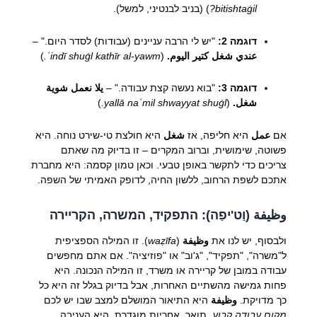
bitishtaġil?
) (בניב לבנטיני, למשל).
דוגמה 2:
"יש לי הרבה עניינים (עבודות) לסדר היום." –
عندي شغل كتير اليوم.
(
ʿindī shuġl kathīr al-yawm.
)
דוגמה 3:
"בוא נעשה קצת עבודה." –
يلا نعمل شوية
شغل.
(
yallā naʿmil shwayyat shuġl.
)
אם
عمل
היא חליפה, אז
شغل
היא חולצת טי-שירט נוחה. היא
פשוטה, שימושית, וברוב המקרים – זו בדיוק מה שאתם
צריכים כדי לתקשר באופן טבעי. וכאן טמון קסמה: היא מחברת
אתכם לשפת הרחוב, ללשון החיה, לדופק האמיתי של השפה.
وظيفة (וַט'יפַה): התפקיד, המשרה, הקריירה
ולבסוף, יש לנו את
وظيفة
(
waẓīfa
). זו המילה הספציפית
ל"משרה", "תפקיד", "ג'וב" או "פוזיציה". אם אתם מחפשים
עבודה במובן של קריירה או משרד, זו המילה הנכונה. היא
פחות גמישה מהשתיים האחרות, אבל בדיוק בגלל זה היא כל
כך מדויקת.
وظيفة
היא התיאור המושלם למצב שבו יש לכם
מקום עבודה קבוע
, תואר, אחריות מוגדרת. היא העניבה