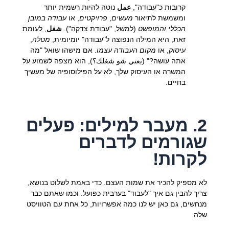
קרובות כ"עבודה",
عمل
נוטה להיות רשמית יותר
ומשמשת לתיאור
מעשים
,
פרויקטים
, או
עבודה במובן
הכללי והמופשט
(למשל, "עבודת צדקה").
شغل
, לעומת
זאת, היא המילה הנפוצה ל"עבודה" יומיומית,
מטלה
,
עיסוק
, או
מקום העבודה עצמו
. אם מישהו שואל "מה
אתה עושה?" (يعني شو شغلك؟), הוא מצפה לשמוע על
המשרה או העיסוק שלך, לא על הפילוסופיה של מעשיך
בחיים.
2. מעבר למילים: פעלים
שגורמים לדברים
לקרות!
לא מספיק להכיר את שמות העצם. כדי באמת לשלוט בנושא,
צריך להבין גם איך "לעבוד" בערבית כפועל. וכמו שאתם כבר
מנחשים, גם כאן יש לנו כמה אפשרויות, כל אחת עם הטוויסט
שלה.