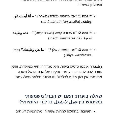
והשולחן במשרד.
דוגמה 1:
"אני מחפש עבודה (משרה)." –
أنا أبحث عن
وظيفة.
(
anā abḥath ʿan waẓīfa.
)
דוגמה 2:
"זו עבודה קשה (משרה קשה)." –
هذه وظيفة
صعبة.
(
hādhī waẓīfa ṣaʿba.
)
דוגמה 3:
"מה המשרה שלך?" –
ما هي وظيفتك؟
(
mā
)
hiya waẓīfatuka?
وظيفة
היא כמו כרטיס ביקור. היא מגדירה, היא ממוקדת, והיא
עוזרת לכם להבין בדיוק מה תפקידו של אדם או של משרה
מסוימת. אין כאן מקום לבלבול, וזו תכונה נפלאה כשלעצמה.
שאלה בוערת: האם יש הבדל משמעותי
בשימוש בין عمل ל-شغل בדיבור היומיומי?
תשובה:
בהחלט! למרות ששתיהן מתורגמות לעיתים