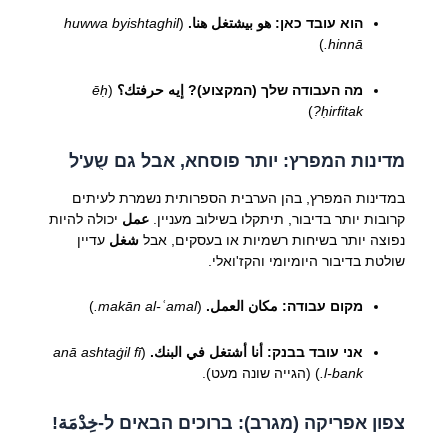
הוא עובד כאן:
هو بيشتغل هنا.
(
huwwa byishtaghil
)
hinnā.
מה העבודה שלך (המקצוע)?
إيه حرفتك؟
(
ēḥ
)
ḥirfitak?
מדינות המפרץ: יותר פוסחא, אבל גם שֻע'ל
במדינות המפרץ, בהן הערבית הספרותית נשמרת לעיתים
קרובות יותר בדיבור, תיתקלו בשילוב מעניין.
عمل
יכולה להיות
נפוצה יותר בשיחות רשמיות או בעסקים, אבל
شغل
עדיין
שולטת בדיבור היומיומי והקז'ואלי.
מקום עבודה:
مكان العمل.
(
makān al-ʿamal.
)
אני עובד בבנק:
أنا أشتغل في البنك.
(
anā ashtaġil fī
l-bank.
) (הגייה שונה מעט).
צפון אפריקה (מגרב): ברוכים הבאים ל-خِدْمَة!