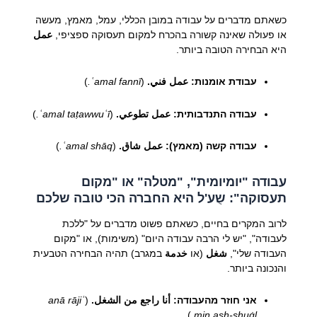
כשאתם מדברים על עבודה במובן הכללי, עמל, מאמץ, מעשה
או פעולה שאינה קשורה בהכרח למקום תעסוקה ספציפי,
عمل
היא הבחירה הטובה ביותר.
עבודת אומנות:
عمل فني.
(
ʿamal fannī.
)
עבודה התנדבותית:
عمل تطوعي.
(
ʿamal taṭawwuʿī.
)
עבודה קשה (מאמץ):
عمل شاق.
(
ʿamal shāq.
)
עבודה "יומיומית", "מטלה" או "מקום
תעסוקה": שֻע'ל היא החברה הכי טובה שלכם
לרוב המקרים בחיים, כשאתם פשוט מדברים על "ללכת
לעבודה", "יש לי הרבה עבודה היום" (משימות), או "מקום
העבודה שלי",
شغل
(או
خدمة
במגרב) תהיה הבחירה הטבעית
והנכונה ביותר.
אני חוזר מהעבודה:
أنا راجع من الشغل.
(
anā rājiʿ
)
min ash-shuġl.