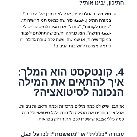
התיכון, יבינו אותי?
תשובה:
בהחלט יבינו, אבל לא במובן של "עבודה"!
במזרח התיכון,
خدمة
פירושה כמעט תמיד "שירות",
"שירות לקוחות", "טובה". אם תגידו למישהו "יש לי
خدمة
חדשה", הוא כנראה יחשוב שהתחלתם לעבוד
במוקד שירות, או שמישהו עשה לכם טובה גדולה. זו
דוגמה מצוינת לחשיבות הניבים!
4. קונטקסט הוא המלך:
איך להתאים את המילה
הנכונה לסיטואציה?
אז הבנו שיש לנו כמה מילים מרכזיות וכמה וריאציות ניביות.
אבל איך בוחרים את המילה ה"נכונה" לכל סיטואציה? הנה
כמה כללי אצבע שישפרו לכם את הדיוק בפראות.
עבודה "כללית" או "מופשטת": לכו על عمل