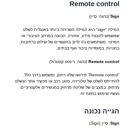
Remote control
Sign
(נהגה: סַיין)
המילה "sign" היא המילה השכיחה ביותר באנגלית לשלט
שמשמש להצגת מידע, אזהרה, הכוונה במרחב הציבורי או
הפרטי. משתמשים בה לרוב בהקשרים של שילוט ברחובות,
בחנויות, במוסדות ציבור ואף בבתים.
Remote control
(נהגה: רִימוֹט קוֹנטרוֹל)
"Remote control" פירושו שלט רחוק, ומשמש בדרך כלל
להתייחס לשלט של טלוויזיה, מזגן, רכב או מכשיר אחר הנשלט
מרחוק. במצבים של שליטה מרחוק במכשירים אלקטרוניים,
נעשה שימוש במונח זה.
הגייה נכונה
Sign
: סַיין (Sign)