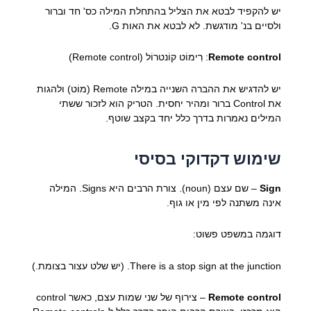
יש להקפיד לבטא את הצליל בהתחלת המילה כס' חד וברור
ולסיים בנ' מודגשת. לא לבטא את האות G.
Remote control
: רִימוֹט קוֹנטרוֹל (Remote control)
יש להדגיש את ההברה השנייה במילה Remote (מוֹט) ולהגות
את Control ברור ומהיר יחסית. הטריק הוא לזכור ששתי
המילים נאמרות בדרך כלל יחד בקצב שוטף.
שימוש דקדוקי בסיסי
Sign
– שם עצם (noun). צורת הרבים היא Signs. המילה
אינה משתנה לפי מין או גוף.
דוגמה במשפט פשוט:
There is a stop sign at the junction. (יש שלט עצור בצומת.)
Remote control
– צירוף של שני שמות עצם, כאשר control