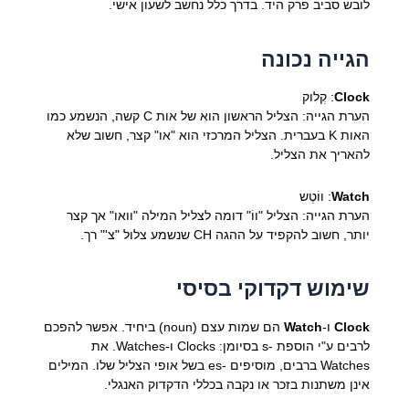
לובש סביב פרק היד. בדרך כלל נחשב לשעון אישי.
הגייה נכונה
Clock
: קְלוק
הערת הגייה: הצליל הראשון הוא של אות C קשה, הנשמע כמו
האות K בעברית. הצליל המרכזי הוא "או" קצר, חשוב שלא
להאריך את הצליל.
Watch
: ווֹטְש
הערת הגייה: הצליל "ווֹ" דומה לצליל המילה "וואו" אך קצר
יותר, חשוב להקפיד על ההגה CH שנשמע צלול "צ'" רך.
שימוש דקדוקי בסיסי
Clock
ו-
Watch
הם שמות עצם (noun) ביחיד. אפשר להפכם
לרבים ע"י הוספת -s בסיומן: Clocks ו-Watches. את
Watches ברבים, מוסיפים -es בשל אופי הצליל שלו. המילים
אינן משתנות בזכר או נקבה בכללי הדקדוק האנגלי.