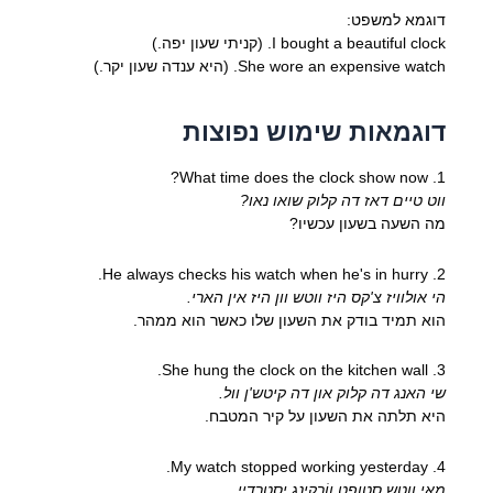
דוגמא למשפט:
I bought a beautiful clock. (קניתי שעון יפה.)
She wore an expensive watch. (היא ענדה שעון יקר.)
דוגמאות שימוש נפוצות
1. What time does the clock show now?
ווט טיים דאז דה קלוק שואו נאו?
מה השעה בשעון עכשיו?
2. He always checks his watch when he's in hurry.
הי אולוויז צ'קס היז ווטש וון היז אין הארי.
הוא תמיד בודק את השעון שלו כאשר הוא ממהר.
3. She hung the clock on the kitchen wall.
שי האנג דה קלוק און דה קיטש'ן וול.
היא תלתה את השעון על קיר המטבח.
4. My watch stopped working yesterday.
מאי ווטש סטופט ווֹרקינג יסטרדיי.