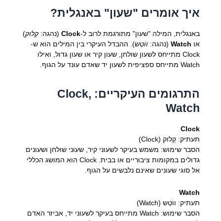
איך אומרים "שעון" באנגלית?
באנגלית, המילה "שעון" מתורגמת לרוב ל-
Clock
(נהגה:
קְלוק
)
או
Watch
(נהגה:
ווֹטְש
). ההבדל העיקרי בין המילים הוא ש-
Clock מתייחס לשעון שולחן, שעון קיר או שעון גדול, ואילו
Watch מתייחס ספציפית לשעון יד שאדם עונד על הגוף.
התרגומים העיקריים: Clock,
Watch
Clock
תעתיק: קְלוק (Clock)
הסבר שימוש: משמש בעיקר לשעוני קיר, שעוני שולחן ושעונים
גדולים במקומות ציבוריים או בבית. Clock הוא המושג הכללי
אל סוגי שעונים שאינם נלבשים על הגוף.
Watch
תעתיק: ווֹטְש (Watch)
הסבר שימוש: Watch מתייחס בעיקר לשעוני יד, אביזר האדם