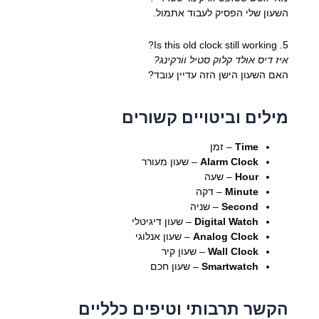
השעון שלי הפסיק לעבוד אתמול.
5. Is this old clock still working?
איז דיס אולד קלוק סטיל ווֹרקינג?
האם השעון הישן הזה עדיין עובד?
מילים וביטויים קשורים
Time
– זמן
Alarm Clock
– שעון מעורר
Hour
– שעה
Minute
– דקה
Second
– שניה
Digital Watch
– שעון דיגיטלי
Analog Clock
– שעון אנלוגי
Wall Clock
– שעון קיר
Smartwatch
– שעון חכם
הקשר תרבותי וטיפים כלליים