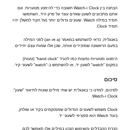
הבחנה בין Clock ו-Watch חשובה כדי להימנע מטעויות. אם
אתם מתכוונים לשעון שאדם עונד על פרק היד, השתמשו
תמיד במילה Watch. שעונים גדולים יותר (על הקיר למשל) יהיו
תמיד Clock.
באנגלית, כדאי להשתמש במאמר (a או an) לפני המילה
בפעם הראשונה שמזכירים אותה, שכן אלו שמות עצם יחידים.
הימנעו מטעויות נפוצות כמו להגיד "hand clock" (טעות)
במקום "watch" לשעון יד, או להשתמש ב-"watch" לשעוני קיר.
סיכום
לסיכום, למדנו כי באנגלית יש שתי מילים שונות לתיאור "שעון":
Clock ו-Watch.
Clock משמש לשעונים הגדולים שממוקמים בקיר או שולחן,
בעוד Watch הוא ספציפי לשעוני יד.
הכרת ההבדלים והשימוש הנכון במילים אלו תאפשר לכם