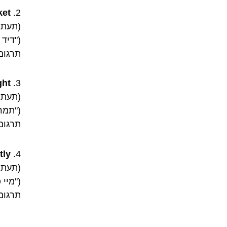
et?
2.
(תעתיק:  deyts at dhe mar-ket
("דיד
תרגום
ht.
3.
(תעתיק:  tu dhe par-tee tu-nayt
("תמר 
תרגום
ly.
4.
(תעתיק: iks Eng-lish flu-ent-lee
("מיי
תרגום