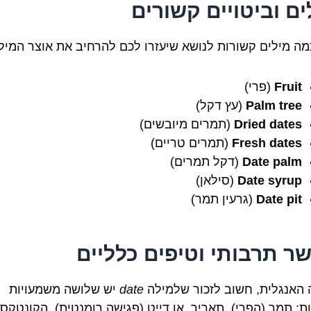
ים וביטויים קשורים
מה מילים קשורות לנושא שיעזרו לכם להרחיב את אוצר המילי
Fruit
(פרי)
Palm tree
(עץ דקל)
Dried dates
(תמרים מיובשים)
Fresh dates
(תמרים טריים)
Date palm
(דקל תמרים)
Date syrup
(סילאן)
Date pit
(גרעין תמר)
ר תרבותי וטיפים כלליים
האנגלית, חשוב לזכור שלמילה
date
יש שלושה משמעויות
ות: תמר (הפרי), תאריך, או דייט (פגישה רומנטית). הקונטקס