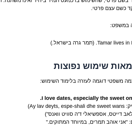
 בשם פרטי, שהשימוש בו כמעט תמיד ביחיד ואינו משתנה. ה
 כשם עצם פרטי.
 במשפט:
Tamar live. (תמר גרה בישראל.)
מאות שימוש נפוצות
מה משפטי דוגמה לעזרה בלימוד השימוש:
I love dates, especially the sweet on
Ay lav deyts, esp)
לאב דייטס, אספשיאלי ד'ה סוויט וואנס")
: "אני אוהב תמרים, במיוחד המתוקים."