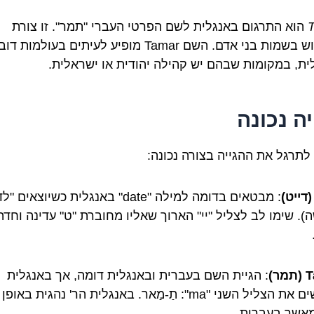
הוא התרגום באנגלית לשם הפרטי העברי "תמר". זו צורת
השימוש בשמות בני אדם. השם Tamar מופיע לעיתים בעולמות ד
ית, במקומות שבהם יש קהילה יהודית או ישראלית.
יה נכונה
לתרגל את ההגייה בצורה נכונה:
: מבטאים בדומה למילה "date" באנגלית כשיוצאים
). שימו לב לצליל "יי" הארוך שאליו מחוברת "ט" עדינה וחדה
ר)
: הגיית השם בעברית ובאנגלית דומה, אך באנגלית
מדגישים את הצליל השני "ma": תַ-מַאר. באנגלית הר' נהגית באופ
מאשר בעברית.