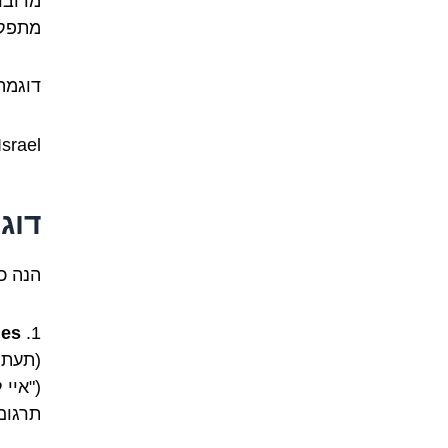
מדובר
מתפקד
דוגמה
s in Israel
דוג
הנה כ
es.
1.
(תעתיק: e-shali dhe sweet wans
("איי 
תרגום