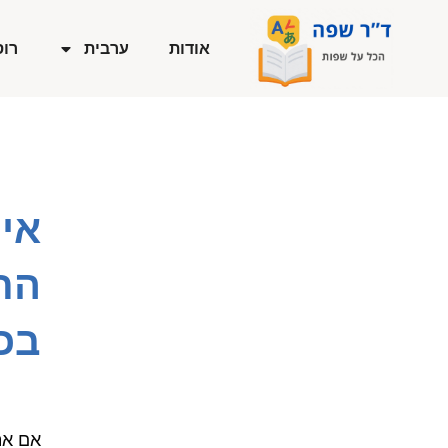
ילוג
תוכן
אודות
ערבית
רוס
אי
הת
בכל
אם את