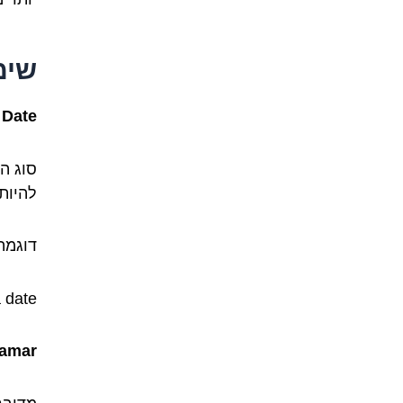
שימ
Date (דייט)
להיות ביחיד (date) או רב
דוגמה
I ate a date
Tamar (תמ