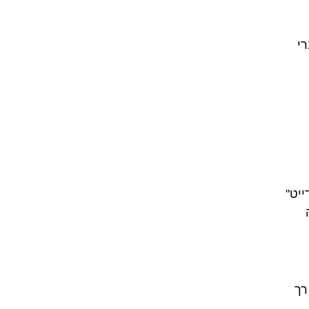
וברי
 "לדייט"
ן רך