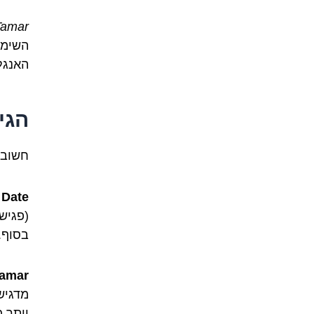
Tamar
האנגל
הגי
חשוב 
Date (דייט)
(פגישה
בסוף.
Tamar (תמ
יותר 