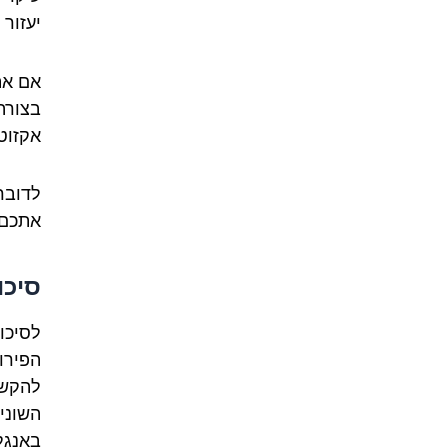
יעזור
אם את
בצורה
אקזוט
לדובר
אתכם 
סיכו
לסיכו
הפירות
להקשר
השוני
באנגל