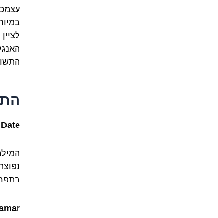
עצמכם
במיוח
לציין
האנגל
התשוב
התרגו
Date
(
המיל
נפוצה
בתפרי
amar