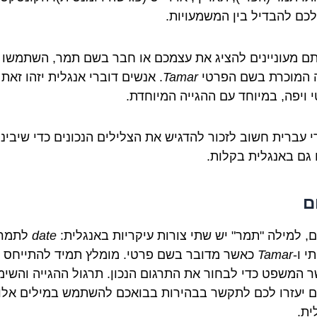
 לכם להבדיל בין המשמעויות.
ם מעוניינים להציג את עצמכם או חבר בשם תמר, השתמשו
 המוכרת בשם הפרטי
Tamar
. אנשים דוברי אנגלית יזהו זאת
י ויפה, במיוחד עם ההגייה המיוחדת.
י עברית חשוב לזכור להדגיש את הצלילים הנכונים כדי שיבינו
גם באנגלית בקלות.
ם
ם, למילה "תמר" יש שתי צורות עיקריות באנגלית:
date
לתמר
י ו-
Tamar
כאשר מדובר בשם פרטי. מומלץ תמיד להתייחס
 המשפט כדי לבחור את התרגום הנכון. תרגול ההגייה והשימ
ם יעזרו לכם לתקשר בבהירות בבואכם להשתמש במילים אלו
ית.