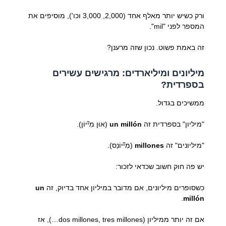
ורק כשיש יותר מאלף אחד (2,000, 3,000 וכו'), מוסיפים את
המספר לפני "mil".
זה באמת פשוט. נכון שזה מרענן?
מיליונים ומיליארדים: מרגישים עשירים
בספרדית?
ממשיכים בגדול.
"מיליון" בספרדית זה
un millón
(אוּן מִיﬞיוֹן).
"מיליונים" זה
millones
(מִיﬞיוֹנֵס).
יש פה חוק חשוב שכדאי לזכור:
כשסופרים מיליונים, אם מדובר במיליון אחד בדיוק, זה
un
.
millón
אם זה יותר ממיליון (dos millones, tres millones…), אז