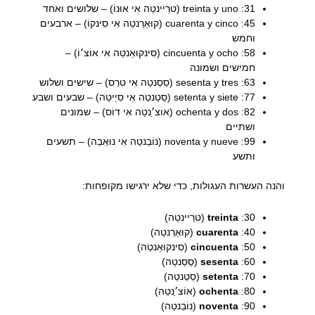
31: treinta y uno (טרֵיינטַה אִי אוּנוֹ) – שלושים ואחד
45: cuarenta y cinco (קוּאַרֵנטַה אִי סִינקוֹ) – ארבעים
וחמש
58: cincuenta y ocho (סִינקוּאֵנטַה אִי אוֹצ׳וֹ) –
חמישים ושמונה
63: sesenta y tres (סֵסֵנטַה אִי טרֵס) – שישים ושלוש
77: setenta y siete (סֵטֵנטַה אִי סִיֵיטֵה) – שבעים ושבע
82: ochenta y dos (אוֹצ׳ֵנטַה אִי דוֹס) – שמונים
ושתיים
99: noventa y nueve (נוֹבֵנטַה אִי נוּאֵבֵה) – תשעים
ותשע
והנה העשרות העגולות, כדי שלא ירגישו מקופחות:
30:
treinta
(טרֵיינטַה)
40:
cuarenta
(קוּאַרֵנטַה)
50:
cincuenta
(סִינקוּאֵנטַה)
60:
sesenta
(סֵסֵנטַה)
70:
setenta
(סֵטֵנטַה)
80:
ochenta
(אוֹצ׳ֵנטַה)
90:
noventa
(נוֹבֵנטַה)