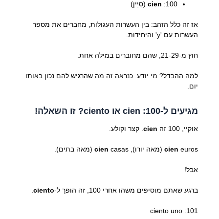
100:
cien
(סִיֵין)
אז זה כלל הזהב: בין העשרות העגולות, מחברים את מספר
העשרות עם 'y' והיחידות.
חוץ מ-21-29, שהם מחוברים במילה אחת.
למה ההבדל? מי יודע. כנראה זה מה שהרגיש להם נכון באותו
יום.
מגיעים ל-100: cien או ciento? זו השאלה!
אוקיי, 100 זה
cien
. קצר וקולע.
euros (מאה יורו),
cien
casas (מאה בתים).
cien
אבל!
ברגע שאתם מוסיפים משהו אחרי 100, זה הופך ל-
ciento
.
101: ciento uno