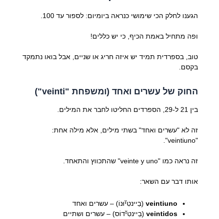
הגענו לחלק הכי שימושי כנראה ביומיום: לספור עד 100.
ופה מתחיל באמת הכיף, כי יש כללים!
טוב, בספרדית תמיד יש איזה חריג או שניים, אבל בואו נתמקד
בקסם.
החוק של עשרים ואחד (ומשפחת "veinti")
בין 21 ל-29, הספרדים החליטו לחבר את המילים.
זה לא "עשרים ואחד" בשתי מילים, אלא מילה אחת:
"veintiuno".
זה נראה כמו "veinte y uno" שהתכווץ והתאחד.
אותו דבר עם השאר:
veintiuno
(בֵיינטִיﬞוּנוֹ) – עשרים ואחד
veintidos
(בֵיינטִיﬞדוֹס) – עשרים ושתיים