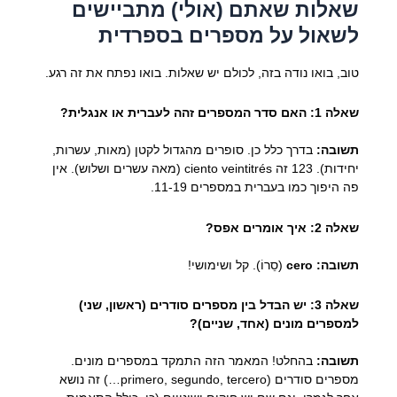
שאלות שאתם (אולי) מתביישים
לשאול על מספרים בספרדית
טוב, בואו נודה בזה, לכולם יש שאלות. בואו נפתח את זה רגע.
שאלה 1: האם סדר המספרים זהה לעברית או אנגלית?
תשובה:
בדרך כלל כן. סופרים מהגדול לקטן (מאות, עשרות,
יחידות). 123 זה ciento veintitrés (מאה עשרים ושלוש). אין
פה היפוך כמו בעברית במספרים 11-19.
שאלה 2: איך אומרים אפס?
תשובה:
cero
(סֵרוֹ). קל ושימושי!
שאלה 3: יש הבדל בין מספרים סודרים (ראשון, שני)
למספרים מונים (אחד, שניים)?
תשובה:
בהחלט! המאמר הזה התמקד במספרים מונים.
מספרים סודרים (primero, segundo, tercero…) זה נושא