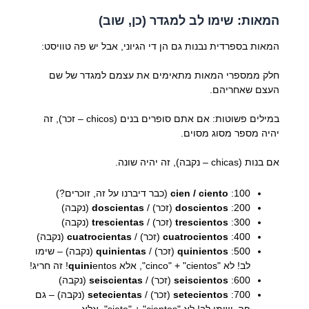
המאות: שימו לב למגדר (כן, שוב)
המאות בספרדית נבנות גם הן די הגיוני, אבל יש פה טוויסט:
חלק ממספרי המאות מתאימים את עצמם למגדר של שם
העצם שאחריהם.
במילים פשוטות: אם אתם סופרים בנים (chicos – זכר), זה
יהיה מספר מסוג מסוים.
אם בנות (chicas – נקבה), זה יהיה שונה.
100:
cien / ciento
(כבר דיברנו על זה, זוכרים?)
200:
doscientos
(זכר) /
doscientas
(נקבה)
300:
trescientos
(זכר) /
trescientas
(נקבה)
400:
cuatrocientos
(זכר) /
cuatrocientas
(נקבה)
500:
quinientos
(זכר) /
quinientas
(נקבה) – שימו
לב! לא "cinco" + "cientos", אלא
entos! זה חריג!
quini
600:
seiscientos
(זכר) /
seiscientas
(נקבה)
700:
setecientos
(זכר) /
setecientas
(נקבה) – גם