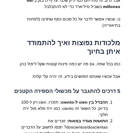
אבל לרוב זה מתייחס לטריליון שלנו. עדיף לדבוק ב-
mil
millones
בשביל מיליארד כדי לא להתבלבל.
נו, עכשיו אפשר לדבר על כל סכום כסף שתרצו (לפחות
בתיאוריה).
מלכודות נפוצות ואיך להתמודד
איתן בחיוך
כמו בכל שפה, גם פה יש כמה פינות קטנות שקל ליפול בהן.
אבל עכשיו שאתם חמושים בידע, זה יהיה קלי קלות.
5 דרכים להתגבר על מכשולי הספירה הקטנים
ההבדל בין cien ל-ciento:
תזכרו, cien רק ל-100
בדיוק. כל השאר זה ciento. כמו ירח מלא מול ירח
חלקי.
התאמת מגדר במאות:
זוכרים את
doscientos/doscientas? תנסו לחשוב על הדברים