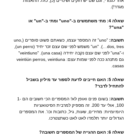
אחר לגמרי, וגם שם יש חוקים ושינויים (כן, כולל התאמות
מגדר!).
שאלה 4: מתי משתמשים ב-"uno" ומתי ב-"un" או
"una"?
תשובה:
"uno" זה המספר עצמו, כשאתם פשוט סופרים (uno,
dos, tres…). "un" משמש לפני שם עצם זכר יחיד (un perro),
ו-"una" לפני שם עצם נקבה יחידה (una casa). "veintiuno"
גם מתנהג ככה לפני שמות עצם: veintiún perros, veintiuna
casas.
שאלה 5: האם חייבים לדעת לספור עד מיליון בשביל
להתחיל לדבר?
תשובה:
בשום פנים ואופן לא! המספרים הכי חשובים הם 1-
100, אולי עד 200. זה מספיק למרבית הסיטואציות
היומיומיות: מחירים, שעות, גיל, כתובות וכו'. את המספרים
הגדולים יותר תלמדו לאט לאט כשתצטרכו.
שאלה 6: האם ההגייה של המספרים חשובה?