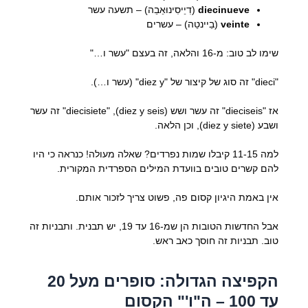
diecinueve
(דִיֵיסִינוּאֵבֵה) – תשעה עשר
veinte
(בֵיינטֵה) – עשרים
שימו לב טוב: מ-16 והלאה, זה בעצם "עשר ו…"
"dieci" זה סוג של קיצור של "diez y" (עשר ו…).
אז "dieciseis" זה עשר ושש (diez y seis), "diecisiete" זה עשר
ושבע (diez y siete), וכן הלאה.
למה 11-15 קיבלו שמות נפרדים? שאלה מעולה! כנראה כי היו
להם קשרים טובים בוועדת המילים הספרדית המקורית.
אין באמת היגיון קסום פה, פשוט צריך לזכור אותם.
אבל החדשות הטובות הן שמ-16 עד 19, יש תבנית. ותבניות זה
טוב. תבניות זה חוסך כאב ראש.
הקפיצה הגדולה: סופרים מעל 20
עד 100 – ה"ו'" הקסום