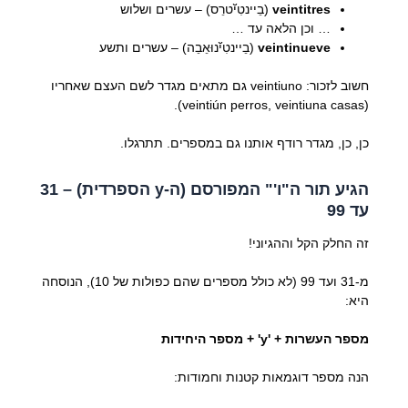
veintitres
(בֵיינטִיﬞטרֵס) – עשרים ושלוש
… וכן הלאה עד …
veintinueve
(בֵיינטִיﬞנוּאֵבֵה) – עשרים ותשע
חשוב לזכור: veintiuno גם מתאים מגדר לשם העצם שאחריו
(veintiún perros, veintiuna casas).
כן, כן, מגדר רודף אותנו גם במספרים. תתרגלו.
הגיע תור ה"ו'" המפורסם (ה-y הספרדית) – 31
עד 99
זה החלק הקל וההגיוני!
מ-31 ועד 99 (לא כולל מספרים שהם כפולות של 10), הנוסחה
היא:
מספר העשרות + 'y' + מספר היחידות
הנה מספר דוגמאות קטנות וחמודות: