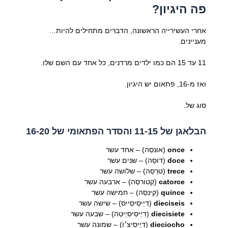
פה היגיון?
אחרי העשירייה הראשונה, הדברים מתחילים להיות…
מעניינים.
11 עד 15 הם כמו ילדים מרדנים, כל אחד עם השם שלו.
ואז מ-16, פתאום יש היגיון.
סוג של.
הבלאגן של 11-15 והסדר הפתאומי של 16-20
once
(אוֹנסֵה) – אחד עשר
doce
(דוֹסֵה) – שנים עשר
trece
(טרֵסֵה) – שלושה עשר
catorce
(קַטוֹרסֵה) – ארבעה עשר
quince
(קִינסֵה) – חמישה עשר
dieciseis
(דִיֵיסִיסֵייִס) – שישה עשר
diecisiete
(דִיֵיסִיסִיֵיטֵה) – שבעה עשר
dieciocho
(דִיֵיסִיצ׳וֹ) – שמונה עשר