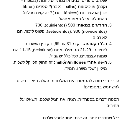
שאתם סופרים. בנים או בנות? שולחנות (mesas –
נקבה) או כיסאות (sillas – נקבה)? ספרים (libros –
זכר) או עפרונות (lápices – זכר)? זה קצת מבלבל
בהתחלה, אבל המוח מתרגל.
החריגים במאות:
500 (quinientos), 700
(setecientos), 900 (novecientos). פשוט לזכור. הם
לא רבים.
ה-Y הקסומה:
רק מ-31 עד 99, ורק בין העשרות
ליחידות. 21-29 הם מילה אחת (veintiuno), 11-15 הם
שמות עצמאיים. לכל כלל יש גבול.
ה-de אחרי millón/millones:
זה החוק הכי קל לשכוח.
מיליון *של* משהו. תמיד.
הדרך הכי טובה להתמודד עם המלכודות האלה היא… פשוט
להשתמש במספרים!
תספרו דברים בספרדית. תגידו את הגיל שלכם. תשאלו על
מחירים.
ככל שתדברו יותר, זה ייכנס יותר לטבע שלכם.