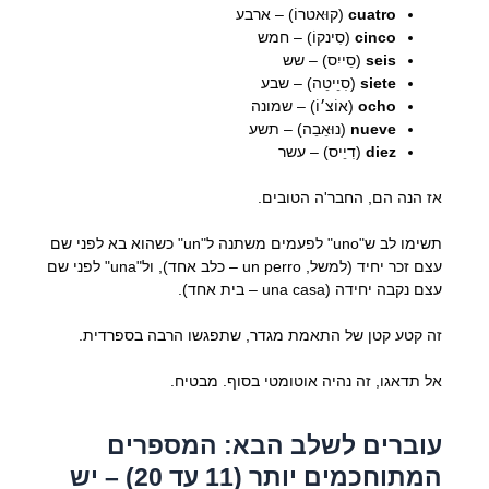
cuatro
(קוּאטרוֹ) – ארבע
cinco
(סִינקוֹ) – חמש
seis
(סֵייִס) – שש
siete
(סִיֵיטֵה) – שבע
ocho
(אוֹצ׳וֹ) – שמונה
nueve
(נוּאֵבֵה) – תשע
diez
(דִיֵיס) – עשר
אז הנה הם, החבר'ה הטובים.
תשימו לב ש"uno" לפעמים משתנה ל"un" כשהוא בא לפני שם
עצם זכר יחיד (למשל, un perro – כלב אחד), ול"una" לפני שם
עצם נקבה יחידה (una casa – בית אחד).
זה קטע קטן של התאמת מגדר, שתפגשו הרבה בספרדית.
אל תדאגו, זה נהיה אוטומטי בסוף. מבטיח.
עוברים לשלב הבא: המספרים
המתוחכמים יותר (11 עד 20) – יש