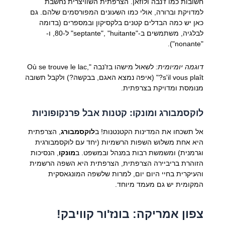
חשובות כמו ז'נבה ולוזאן. הצרפתית השוויצרית נחשבת
למדויקת וברורה, אולי כמו השעונים המפורסמים שלהם. גם
כאן יש כמה הבדלים קטנים בלקסיקון ובמספרים (בדומה
לבלגיה, משתמשים ב-"septante", "huitante" ל-80, ו-
"nonante").
דוגמה יומיומית:
לשאול מישהו בז'נבה "Où se trouve le lac,
s'il vous plaît?" (איפה נמצא האגם, בבקשה?) ולקבל תשובה
מנומסת ומדויקת בצרפתית.
לוקסמבורג ומונקו: קטנות אבל פרנקופוניות
אל תשכחו את המדינות הקטנטנות! ב
לוקסמבורג
, הצרפתית
היא אחת משלוש השפות הרשמיות (יחד עם לוקסמבורגית
וגרמנית) ומשמשת רבות במנהל ובמשפט. ב
מונקו
, הנסיכות
הזוהרת בריביירה הצרפתית, הצרפתית היא השפה הרשמית
והעיקרית בחיי היום יום, למרות שלשפה המונגאסקית
המקומית יש גם מעמד מיוחד.
צפון אמריקה: בונז'ור קוויבק!