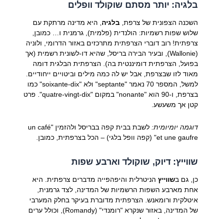
בלגיה: יותר מסתם שוקולד וופלים
השכנה הצפונית של צרפת,
בלגיה
, היא מדינה מרתקת עם
שלוש שפות רשמיות: הולנדית (פלמית), גרמנית ו… כמובן,
צרפתית! רוב דוברי הצרפתית מתרכזים באזור הדרומי, ולוניה
(Wallonie), ובעיר הבירה בריסל, שהיא דו-לשונית רשמית (אך
בפועל, הצרפתית דומיננטית בה). הצרפתית הבלגית דומה
מאוד לזו שבצרפת, אבל יש לה כמה מילים וביטויים ייחודיים.
למשל, המספר 70 נאמר "septante" ולא "soixante-dix" כמו
בצרפת, ו-90 הוא "nonante" במקום "quatre-vingt-dix". פרט
קטן אך משעשע.
דוגמה יומיומית:
לשבת בבית קפה בבריסל ולהזמין "un café
et une gaufre" (קפה וופל בלגי) – הכל בצרפתית, כמובן.
שווייץ: דיוק, שוקולד וארבע שפות
כן, גם ב
שווייץ
הניטרלית והיפהפייה מדברים צרפתית. היא
אחת מארבע השפות הרשמיות של המדינה, לצד גרמנית,
איטלקית ורומאנש. הצרפתית מדוברת בעיקר בחלק המערבי
של המדינה, באזור שנקרא "רומנדי" (Romandy), וכולל ערים