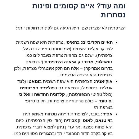
ומה עוד? איים קסומים ופינות
נסתרות
הצרפתית לא עוצרת שם. היא הגיעה גם לפינות רחוקות יותר:
האיים הקריביים:
ב
האיטי
, צרפתית היא שפה רשמית
לצד קריאולית האיטית (שמבוססת במידה רבה על
צרפתית). ישנם גם מחוזות צרפת מעבר לים כמו
גוואדלופ
,
מרטיניק
ו
גיאנה הצרפתית
(שנמצאת
בדרום אמריקה) – אלה הם חלק אינטגרלי מצרפת, ולכן
צרפתית היא השפה הרשמית.
אוקיאניה:
הצרפתית היא שפה רשמית ב
ונואטו
(לצד
אנגלית וביסלמה), ונמצאת גם ב
פולינזיה הצרפתית
(כולל טהיטי המפורסמת),
קלדוניה החדשה
ו
וואליס
ופוטונה
– כולם טריטוריות צרפתיות. חלום טרופי
בצרפתית!
אסיה:
בעבר, לצרפתית הייתה נוכחות משמעותית
ב
וייטנאם
,
לאוס
ו
קמבודיה
(הודו-סין הצרפתית). כיום
היא פחות נפוצה, אך עדיין ניתן למצוא דוברי צרפתית,
בעיקר בקרב הדור המבוגר יותר ובמגזרים מסוימים כמו