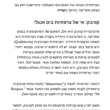
הצרפתית חצתה את האוקיינוס האטלנטי והתיישבה חזק גם
בצפון אמריקה, בעיקר ב
קנדה
.
קוויבק: אי של צרפתיות בים אנגלי
פרובינציית קוויבק היא הלב הפועם של הפרנקופוניה בצפון
אמריקה. זו הפרובינציה היחידה בקנדה שבה הצרפתית היא
השפה הרשמית היחידה. הצרפתית הקוויבקית (Québécois)
היא סיפור בפני עצמו. יש לה היסטוריה ארוכה, מבטא ייחודי,
ואוצר מילים עשיר שכולל ביטויים שלא תמצאו בצרפת.
לפעמים צרפתים מצרפת מתקשים להבין אותה בהתחלה!
אבל היא שפה חיה, תוססת ומלאת אופי. מונטריאול, העיר
הגדולה בקוויבק, היא העיר השנייה בגודלה בעולם במספר
דוברי צרפתית כשפת אם (אחרי פריז).
דוגמה יומיומית:
לעצור ב"dépanneur" (חנות נוחות קוויבקית
טיפוסית) לקנות משהו קטן ולשמוע את המוכר אומר "Bonjour,
Hi!" (שילוב אופייני באזורים דו-לשוניים כמו מונטריאול).
חשוב לציין שיש קהילות פרנקופוניות גם מחוץ לקוויבק, למשל