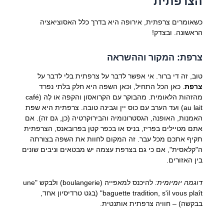
הצרפתית
כשאומרים צרפתית, אירופה היא בדרך כלל האסוציאציה
הראשונה. ובצדק!
צרפת: המקור וההשראה
טוב, זה די ברור. אי אפשר לדבר על צרפתית בלי לדבר על
צרפת
. כאן הכל התחיל, וכאן השפה היא חלק בלתי נפרד
מהזהות הלאומית. מהבוקר עם הקרואסון והקפה או לֶה (café
au lait) ועד הערב עם כוס יין וגבינה טובה. צרפתית היא שפת
האמנות, האופנה, הגסטרונומיה והבירוקרטיה (כן, גם זה). אם
אתם מטיילים בפריז, בניס או בכפר קטן בפרובאנס, הצרפתית
תקיף אתכם מכל עבר. זה המקום לחוות את השפה בצורתה
ה"קלאסית", אם כי גם בצרפת עצמה יש מבטאים וניבים שונים
בין האזורים.
דוגמה יומיומית:
להיכנס למאפייה (boulangerie) ולבקש "une
baguette tradition, s'il vous plaît" (בגט טרדיסיון אחד,
בבקשה) – חוויה צרפתית אותנטית.