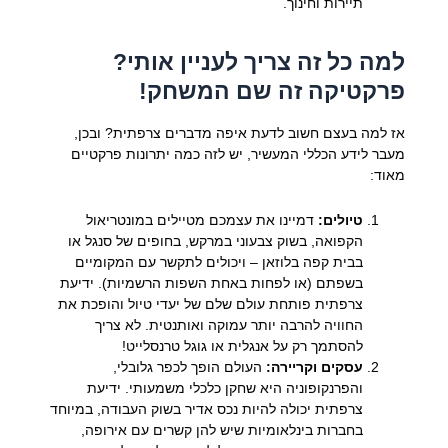
תיירות וחינוך.
למה כל זה צריך לעניין אותי?
פרקטיקה זה שם המשחק!
אז למה בעצם חשוב לדעת איפה מדברים צרפתית? ובכן,
מעבר לידע הכללי המעשיר, יש לזה כמה יתרונות פרקטיים
מאוד:
טיולים:
דמיינו את עצמכם מטיילים במונטריאול
הקפואה, בשוק צבעוני במרקש, בחופים של סנגל או
בבית קפה בלוזאן – ויכולים לתקשר עם המקומיים
בשפתם (או לפחות באחת השפות הרשמיות). ידיעת
צרפתית פותחת עולם שלם של יעדי טיול והופכת את
החוויה להרבה יותר עמוקה ואותנטית. לא צריך
להסתמך רק על אנגלית או גוגל טרנסלייט!
עסקים וקריירה:
העולם הופך לכפר גלובלי,
והפרנקופוניה היא שחקן כלכלי משמעותי. ידיעת
צרפתית יכולה להיות נכס אדיר בשוק העבודה, במיוחד
בחברות בינלאומיות שיש להן קשרים עם אירופה,