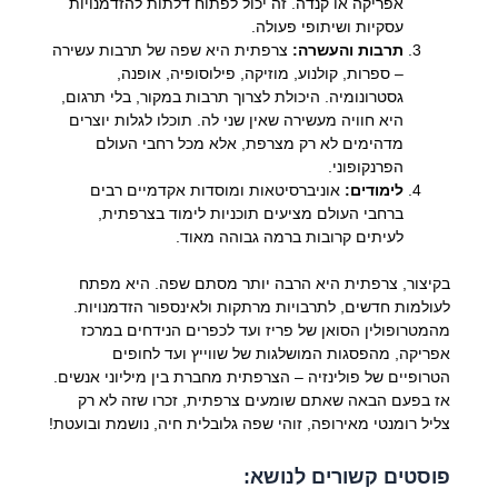
אפריקה או קנדה. זה יכול לפתוח דלתות להזדמנויות
עסקיות ושיתופי פעולה.
תרבות והעשרה:
צרפתית היא שפה של תרבות עשירה
– ספרות, קולנוע, מוזיקה, פילוסופיה, אופנה,
גסטרונומיה. היכולת לצרוך תרבות במקור, בלי תרגום,
היא חוויה מעשירה שאין שני לה. תוכלו לגלות יוצרים
מדהימים לא רק מצרפת, אלא מכל רחבי העולם
הפרנקופוני.
לימודים:
אוניברסיטאות ומוסדות אקדמיים רבים
ברחבי העולם מציעים תוכניות לימוד בצרפתית,
לעיתים קרובות ברמה גבוהה מאוד.
בקיצור, צרפתית היא הרבה יותר מסתם שפה. היא מפתח
לעולמות חדשים, לתרבויות מרתקות ולאינספור הזדמנויות.
מהמטרופולין הסואן של פריז ועד לכפרים הנידחים במרכז
אפריקה, מהפסגות המושלגות של שווייץ ועד לחופים
הטרופיים של פולינזיה – הצרפתית מחברת בין מיליוני אנשים.
אז בפעם הבאה שאתם שומעים צרפתית, זכרו שזה לא רק
צליל רומנטי מאירופה, זוהי שפה גלובלית חיה, נושמת ובועטת!
פוסטים קשורים לנושא: