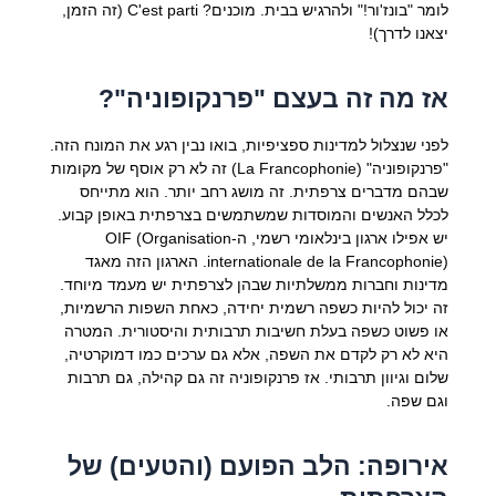
לומר "בונז'ור!" ולהרגיש בבית. מוכנים? C'est parti (זה הזמן,
יצאנו לדרך)!
אז מה זה בעצם "פרנקופוניה"?
לפני שנצלול למדינות ספציפיות, בואו נבין רגע את המונח הזה.
"פרנקופוניה" (La Francophonie) זה לא רק אוסף של מקומות
שבהם מדברים צרפתית. זה מושג רחב יותר. הוא מתייחס
לכלל האנשים והמוסדות שמשתמשים בצרפתית באופן קבוע.
יש אפילו ארגון בינלאומי רשמי, ה-OIF (Organisation
internationale de la Francophonie). הארגון הזה מאגד
מדינות וחברות ממשלתיות שבהן לצרפתית יש מעמד מיוחד.
זה יכול להיות כשפה רשמית יחידה, כאחת השפות הרשמיות,
או פשוט כשפה בעלת חשיבות תרבותית והיסטורית. המטרה
היא לא רק לקדם את השפה, אלא גם ערכים כמו דמוקרטיה,
שלום וגיוון תרבותי. אז פרנקופוניה זה גם קהילה, גם תרבות
וגם שפה.
אירופה: הלב הפועם (והטעים) של