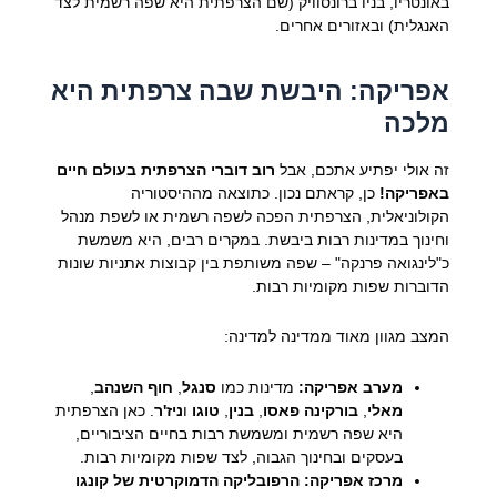
באונטריו, בניו ברונסוויק (שם הצרפתית היא שפה רשמית לצד
האנגלית) ובאזורים אחרים.
אפריקה: היבשת שבה צרפתית היא
מלכה
זה אולי יפתיע אתכם, אבל
רוב דוברי הצרפתית בעולם חיים
באפריקה!
כן, קראתם נכון. כתוצאה מההיסטוריה
הקולוניאלית, הצרפתית הפכה לשפה רשמית או לשפת מנהל
וחינוך במדינות רבות ביבשת. במקרים רבים, היא משמשת
כ"לינגואה פרנקה" – שפה משותפת בין קבוצות אתניות שונות
הדוברות שפות מקומיות רבות.
המצב מגוון מאוד ממדינה למדינה:
מערב אפריקה:
מדינות כמו
סנגל
,
חוף השנהב
,
מאלי
,
בורקינה פאסו
,
בנין
,
טוגו
ו
ניז'ר
. כאן הצרפתית
היא שפה רשמית ומשמשת רבות בחיים הציבוריים,
בעסקים ובחינוך הגבוה, לצד שפות מקומיות רבות.
מרכז אפריקה:
הרפובליקה הדמוקרטית של קונגו