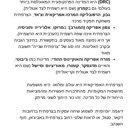
(DRC)
היא המדינה הפרנקופונית המאוכלסת ביותר
בעולם! גם ב
קמרון
(שם היא רשמית לצד אנגלית),
גבון
,
הרפובליקה המרכז-אפריקאית
ו
צ'אד
, הצרפתית
משחקת תפקיד מרכזי.
צפון אפריקה (המגרב):
ב
מרוקו
,
אלג'יריה
ו
תוניסיה
,
הצרפתית אינה שפה רשמית (הערבית היא הרשמית),
אך היא נפוצה מאוד בעסקים, בתקשורת, בחינוך הגבוה
ובקרב האליטות. זהו סוג של "צרפתית שנייה" חשובה
מאוד.
מזרח אפריקה והאוקיינוס ההודי:
מדינות כמו
ג'יבוטי
,
והאיים
מדגסקר
,
קומורו
,
מאוריציוס
ו
סיישל
(שם היא
רשמית לצד אנגלית וקריאולית).
הצרפתית האפריקאית היא עולם ומלואו. היא מושפעת
מהשפות המקומיות, מהתרבויות העשירות ומהמציאות
הייחודית של כל מדינה. זהו כור היתוך לשוני מרתק.
דוגמה יומיומית:
לשמוע שיחה עסקית בצרפתית ברחובות
דקאר, סנגל, או לראות שלטי רחוב בצרפתית באביג'אן, חוף
השנהב.