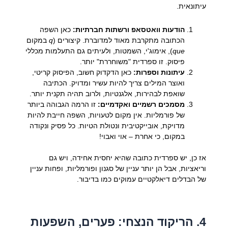
עיתונאית.
הודעות וואטסאפ ורשתות חברתיות:
כאן השפה
הכתובה מתקרבת מאוד למדוברת. קיצורים (
q
במקום
que
), אימוג'י, השמטות, ולעיתים גם התעלמות מכללי
פיסוק. זו ספרדית "משוחררת" יותר.
עיתונות וספרות:
כאן הדקדוק חשוב, הפיסוק קריטי,
ואוצר המילים צריך להיות עשיר ומדויק. הכתיבה
שואפת לבהירות, אלגנטיות, ולרוב תהיה תקנית יותר.
מסמכים רשמיים ואקדמיים:
זו הרמה הגבוהה ביותר
של פורמליות. אין מקום לטעויות, השפה חייבת להיות
מדויקת, אובייקטיבית ונטולת הטיות. כל פסיק ונקודה
במקום, כי אחרת – אוי ואבוי!
אז כן, יש ספרדית כתובה שהיא יחסית אחידה, ויש גם
וריאציות, אבל הן יותר עניין של סגנון ופורמליות, ופחות עניין
של הבדלים דיאלקטיים עמוקים כמו בדיבור.
4. הריקוד הנצחי: פערים, השפעות