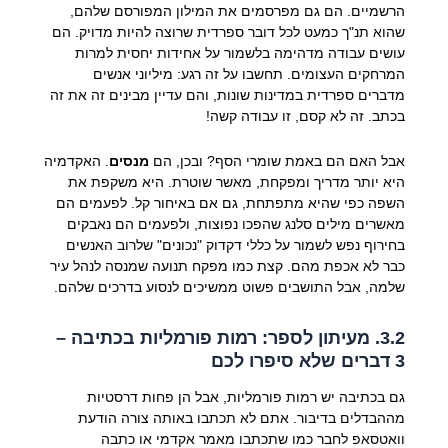
הרשמיים. הם גם מפרסמים את המילון המפורסם שלהם,
שהוא תנ"ך כמעט לכל דובר ספרדית שרוצה להיות מדויק. הם
עושים עבודה מדהימה בלשמור על אחידות יחסית למרות
המרחקים העצומים. תחשבו על זה רגע: מיליוני אנשים
מדברים ספרדית במדינות שונות, והם עדיין מבינים זה את זה
בכתב. זה לא קסם, זו עבודה קשה!
אבל האם הם באמת שומרי הסף? ובכן, הם
מנסים
. האקדמיה
היא יותר מדריך ומפקחת, מאשר שוטרת. היא משקפת את
השפה כפי שהיא מתפתחת, גם אם באיחור קל. לפעמים הם
מאשרים מילים סלנג שהפכו נפוצות, ולפעמים הם נאבקים
בחירוף נפש לשמור על כללי דקדוק "נכונים" שלרוב האנשים
כבר לא אכפת מהם. קצת כמו מפקח תנועה שמנסה לנהל עיר
שלמה, אבל התושבים פשוט ממשיכים לנסוע בדרכים שלהם.
3.2. מעיתון לספר: רמות פורמליות בכתיבה –
3 דברים שלא סיפרו לכם
גם בכתיבה יש רמות פורמליות, אבל הן פחות דרסטיות
מההבדלים בדיבור. אתם לא תכתבו באותה צורה הודעת
וואטסאפ לחבר כמו שתכתבו מאמר אקדמי או כתבה