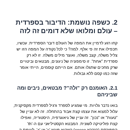
2. כשפה נושמת: הדיבור בספרדית
– עולם ומלואו שלא דומים זה לזה
קחו רגע לדמיין את המפה של העולם דובר הספרדית. עכשיו,
תכפילו את זה פי אלף. למה? כי לכל נקודה על המפה הזו יש
צליל משלה, קצב משלה, ואוצר מילים משלה. זו לא רק
ספרדית "אחת". זו סימפוניה של ניגונים, מבטאים וביטויים
שרק מחכים שתגלו אותם. אם הייתם קוסמים, הייתי אומר
שזה כמו קסם ללא גבולות.
2.1. האומנם רק "ולה"? מבטאים, ניבים ומה
שביניהם
בואו נדבר גלויות. מי שמגיע לספרד ורגיל לספרדית מקסיקנית,
עלול למצוא את עצמו קצת אבוד בהתחלה. זה לא עניין של
"טעות" או "נכון". זה עניין של גיאוגרפיה, היסטוריה, ואפילו
קצת פוליטיקה לשונית. המבטא הקסטיליאני עם ה-'th'
המפורסם (הנקרא
ceceo
) כשהוא פוגש 'c' או 'z', לעומת ה-