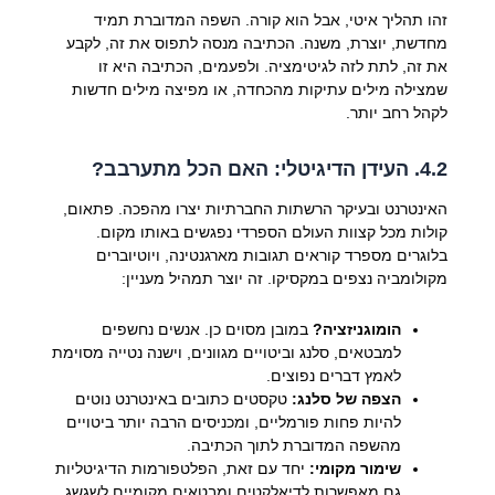
זהו תהליך איטי, אבל הוא קורה. השפה המדוברת תמיד
מחדשת, יוצרת, משנה. הכתיבה מנסה לתפוס את זה, לקבע
את זה, לתת לזה לגיטימציה. ולפעמים, הכתיבה היא זו
שמצילה מילים עתיקות מהכחדה, או מפיצה מילים חדשות
לקהל רחב יותר.
4.2. העידן הדיגיטלי: האם הכל מתערבב?
האינטרנט ובעיקר הרשתות החברתיות יצרו מהפכה. פתאום,
קולות מכל קצוות העולם הספרדי נפגשים באותו מקום.
בלוגרים מספרד קוראים תגובות מארגנטינה, ויוטיוברים
מקולומביה נצפים במקסיקו. זה יוצר תמהיל מעניין:
הומוגניזציה?
במובן מסוים כן. אנשים נחשפים
למבטאים, סלנג וביטויים מגוונים, וישנה נטייה מסוימת
לאמץ דברים נפוצים.
הצפה של סלנג:
טקסטים כתובים באינטרנט נוטים
להיות פחות פורמליים, ומכניסים הרבה יותר ביטויים
מהשפה המדוברת לתוך הכתיבה.
שימור מקומי:
יחד עם זאת, הפלטפורמות הדיגיטליות
גם מאפשרות לדיאלקטים ומבטאים מקומיים לשגשג,