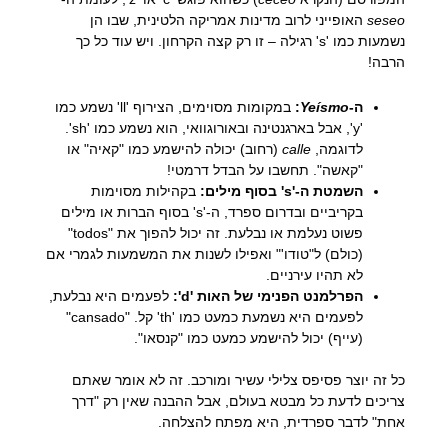
seseo
האופייני לרוב מדינות אמריקה הלטינית, שבו הן
נשמעות כמו 's' רגילה – זו רק קצה הקרחון. ויש עוד כל כך
הרבה!
ה-
Yeísmo
:
במקומות מסוימים, הצירוף 'll' נשמע כמו
'y', אבל בארגנטינה ובאורוגוואי, הוא נשמע כמו 'sh'.
לדוגמה,
calle
(רחוב) יכולה להישמע כמו "קאיה" או
"קאשה". תחשבו על הבדל דרמטי!
השמטת ה-'s' בסוף מילים:
בקהילות מסוימות
בקריביים ובדרום ספרד, ה-'s' בסוף הברות או מילים
פשוט נעלמת או נבלעת. זה יכול להפוך את "todos"
(כולם) ל"טודו'" ואפילו לשנות את המשמעות לגמרי אם
לא תהיו עירניים.
הפרלמנט הפנימי של האות 'd':
לפעמים היא נבלעת,
לפעמים היא נשמעת כמעט כמו 'th' קל. "cansado"
(עייף) יכול להישמע כמעט כמו "קנסאו".
כל זה יוצר פסיפס צלילי עשיר ומורכב. זה לא אומר שאתם
צריכים לדעת כל מבטא בעולם, אבל ההבנה שאין רק "דרך
אחת" לדבר ספרדית, היא מפתח להצלחה.