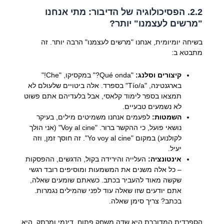
2.2. הפסיכולוגיה של הדיבור: מתי אנחנו
"מרשים לעצמנו" יותר?
בשיחה יומיומית, אנחנו "מרשים לעצמנו" הרבה יותר. זה
מתבטא ב:
קיצורים וסלנג:
"Qué onda?" במקסיקו, "Che!"
בארגנטינה, "Tío/a" בספרד. אלה ביטויים שלעולם לא
תמצאו בספר לימוד קלאסי, אבל בלעדיהם אתם פשוט
לא נשמעים טבעיים.
השמטות:
לפעמים אנחנו משמיטים מילים, בעיקר
נושאי פועל, כי ההקשר ברור. "Voy al cine" (אני הולך
לקולנוע) במקום "Yo voy al cine". זה חוסך זמן, וזה
יעיל.
אינטונציה:
העלייה והירידה בקול, הדגשים, ההפסקות
– כל אלה משנים את המשמעות ומוסיפים רובד רגשי
שקשה מאוד להעביר בכתב. כשאתם שומעים שאלה,
אתם יודעים שזו שאלה עוד לפני שהמילים נגמרות.
בכתב? צריך סימן שאלה.
הספרדית המדוברת היא שדה משחק פתוח, דינמי ומרתק. היא