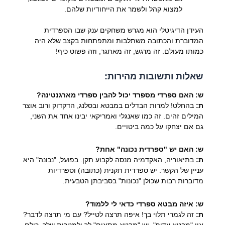
למצוא קהל ולשמר את הייחודיות שלהם.
העידן הדיגיטלי הוא מגרש משחקים ענק שבו הספרדית
המדוברת והכתובה משתלבות ומתפתחות בקצב שלא היה
כמותו מעולם. זה מרגש, זה מאתגר, וזה פשוט כיף!
שאלות ותשובות מהירות:
ש: האם ספרדי מספרד יכול להבין ספרדי מארגנטינה?
ת:
בהחלט! למרות הבדלים במבטא ובסלנג, הדקדוק ורוב אוצר
המילים זהים. זה כמו שאנגלי ואמריקאי יבינו אחד את השני,
גם אם יצחקו על כמה ביטויים.
ש: האם יש "ספרדית נכונה" אחת?
ת:
בתיאוריה, האקדמיה מנסה לקבוע תקן. בפועל, "נכונה" היא
עניין של הקשר. יש ספרדית תקנית (כתובה) וספרדיות
מדוברות רבות שכולן "נכונות" בסביבתן הטבעית.
ש: איזה מבטא ספרדי כדאי לי ללמוד?
ת:
זה לגמרי תלוי בך! איפה תרצה לטייל? עם מי תרצה לדבר?
אין "מבטא עדיף", יש "מבטא מתאים" לך ולמטרות שלך. כולם