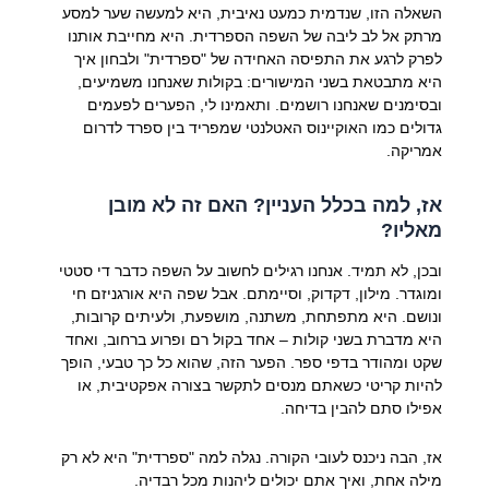
השאלה הזו, שנדמית כמעט נאיבית, היא למעשה שער למסע
מרתק אל לב ליבה של השפה הספרדית. היא מחייבת אותנו
לפרק לרגע את התפיסה האחידה של "ספרדית" ולבחון איך
היא מתבטאת בשני המישורים: בקולות שאנחנו משמיעים,
ובסימנים שאנחנו רושמים. ותאמינו לי, הפערים לפעמים
גדולים כמו האוקיינוס האטלנטי שמפריד בין ספרד לדרום
אמריקה.
אז, למה בכלל העניין? האם זה לא מובן
מאליו?
ובכן, לא תמיד. אנחנו רגילים לחשוב על השפה כדבר די סטטי
ומוגדר. מילון, דקדוק, וסיימתם. אבל שפה היא אורגניזם חי
ונושם. היא מתפתחת, משתנה, מושפעת, ולעיתים קרובות,
היא מדברת בשני קולות – אחד בקול רם ופרוע ברחוב, ואחד
שקט ומהודר בדפי ספר. הפער הזה, שהוא כל כך טבעי, הופך
להיות קריטי כשאתם מנסים לתקשר בצורה אפקטיבית, או
אפילו סתם להבין בדיחה.
אז, הבה ניכנס לעובי הקורה. נגלה למה "ספרדית" היא לא רק
מילה אחת, ואיך אתם יכולים ליהנות מכל רבדיה.