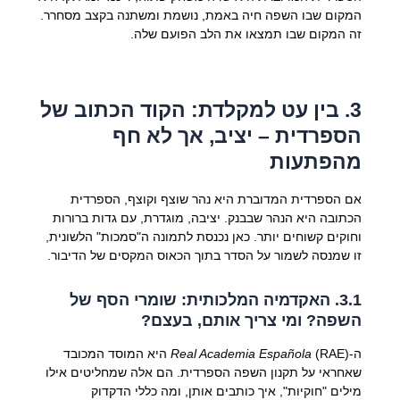
המקום שבו השפה חיה באמת, נושמת ומשתנה בקצב מסחרר.
זה המקום שבו תמצאו את הלב הפועם שלה.
3. בין עט למקלדת: הקוד הכתוב של
הספרדית – יציב, אך לא חף
מהפתעות
אם הספרדית המדוברת היא נהר שוצף וקוצף, הספרדית
הכתובה היא הנהר שבבנק. יציבה, מוגדרת, עם גדות ברורות
וחוקים קשוחים יותר. כאן נכנסת לתמונה ה"סמכות" הלשונית,
זו שמנסה לשמור על הסדר בתוך הכאוס המקסים של הדיבור.
3.1. האקדמיה המלכותית: שומרי הסף של
השפה? ומי צריך אותם, בעצם?
ה-
Real Academia Española
(RAE) היא המוסד המכובד
שאחראי על תקנון השפה הספרדית. הם אלה שמחליטים אילו
מילים "חוקיות", איך כותבים אותן, ומה כללי הדקדוק