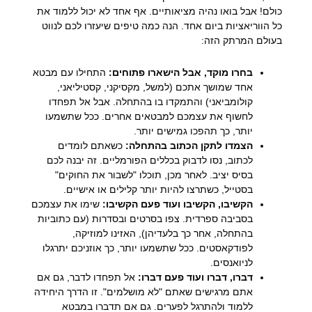
כולם! אבל בואו נהיה מציאותיים. אף אחד לא יכול ללמוד את
כל הווריאציות ביום אחד. הנה כמה טיפים שיעזרו לכם לנווט
בעולם המרתק הזה:
בחרו מוקד, אבל הישארו פתוחים:
התחילו עם מבטא
אחד שמושך אתכם (למשל, מקסיקני, קסטיליאני,
קולומביאני) והתמקדו בו בהתחלה. אבל אל תפחדו
לחשוף את עצמכם למבטאים אחרים. ככל שתשמעו
יותר, כך תהפכו גמישים יותר.
הצמדו לתקן הכתוב בהתחלה:
כשאתם לומדים
לכתוב, נסו לדבוק בכללים הפורמליים. זה יבנה לכם
בסיס יציב. לאחר מכן, תוכלו "לשבור את החוקים"
בסטייל, כשתרצו להיות יותר קלילים או אישיים.
הקשיבו, הקשיבו ועוד פעם הקשיבו:
שימו את עצמכם
בסביבה ספרדית. צפו בסרטים ובסדרות (עם כתוביות
בהתחלה, אחר כך בלעדיהן), האזינו למוזיקה,
לפודקאסטים. ככל שתשמעו יותר, כך אוזניכם יתרגלו
לניואנסים.
דברו, דברו ועוד פעם דברו:
אל תפחדו לדבר, גם אם
אתם מרגישים שאתם "לא מושלמים". זו הדרך היחידה
ללמוד ולהתרגל לפערים. גם אם תדברו במבטא