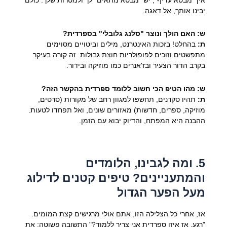
יבינו אותך, אל דאגה.
ש: האם הולך ונוצר "סלנג גלובלי" בספרדית?
ת:
בהחלט! בזכות האינטרנט, מילים וביטויים מסוימים
מתפשטים וזוכים לפופולריות חוצת גבולות. זה קורה בעיקר
בקרב הדור הצעיר ובז'אנרים כמו מוזיקה ובידור.
ש: מהו הטיפ הכי חשוב ללומד ספרדית בהקשר הזה?
ת:
תהיו סקרנים, תחשפו למגוון רחב של מקורות (סרטים,
מוזיקה, ספרים, חדשות) מאזורים שונים, ואל תפחדו לטעות.
ההבנה היא המפתח, והדיוק יבוא עם הזמן.
5. ומה לגבינו, הלומדים
והמתעניינים? טיפים קטנים לדילוג
מעל הפער הגדול
אז, אחרי כל הצלילה הזו, אתם אולי מרגישים קצת המומים.
"רגע, אז איזו ספרדית אני צריך ללמוד?" התשובה פשוטה: את