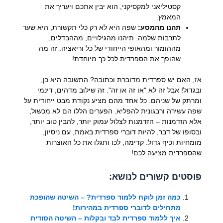
קסטיליאני למקסיקני, הוא יבין אתכם ויעריך את
המאמץ.
תהנו מהמסע:
שפה היא לא רק כלי תקשורת, היא שער
לתרבות שלמה. תיהנו מהגילויים, מההבדלים,
מההומור ומהאופי הייחודי של כל וריאציה. זה מה
שהופך את הספרדית לכל כך מיוחדת!
אז, האם יש ספרדית מדוברת וכתובה? התשובה היא כן,
ובגדול! אבל זה לא "או זה או זה". זה שילוב מדהים, דינמי
ומרתק של שניהם. כל אחד מהם מציע נקודת מבט ייחודית על
שפה עשירה ורבגונית להפליא. הפערים הללו הם לא מכשול,
אלא הזדמנות – הזדמנות לצלול עמוק יותר, להבין טוב יותר,
ובסופו של דבר, להיות דוברי ספרדית באמת, עם ניסיון,
מומחיות וכיף גדול. קדימה, לכו ותגלו את כל האוצרות
שהספרדית מציעה לכם!
פוסטים קשורים לנושא:
כמה זמן לוקח ללמוד ספרדית? – השיטה שהופכת
מתחילים לדוברי ספרדית במהירות!
איך ללמוד ספרדית לבד ובקלות – השיטה הסודית