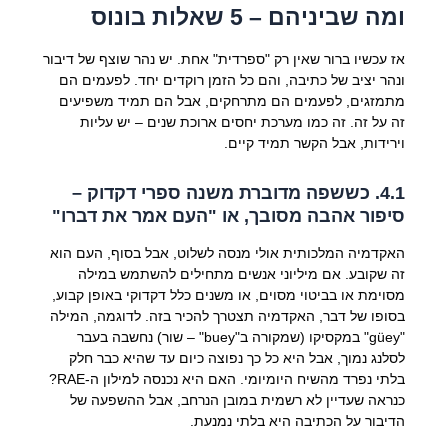
ומה שביניהם – 5 שאלות בונוס
אז עכשיו ברור שאין רק "ספרדית" אחת. יש נהר שוצף של דיבור
ונהר יציב של כתיבה, והם כל הזמן רוקדים יחד. לפעמים הם
מתמזגים, לפעמים הם מתרחקים, אבל הם תמיד משפיעים
זה על זה. זה כמו מערכת יחסים ארוכת שנים – יש עליות
וירידות, אבל הקשר תמיד קיים.
4.1. כששפה מדוברת משנה ספרי דקדוק –
סיפור אהבה מסובך, או "העם אמר את דברו"
האקדמיה המלכותית אולי מנסה לשלוט, אבל בסוף, העם הוא
זה שקובע. אם מיליוני אנשים מתחילים להשתמש במילה
מסוימת או בביטוי מסוים, או משנים כלל דקדוקי באופן קבוע,
בסופו של דבר, האקדמיה תצטרך להכיר בזה. לדוגמה, המילה
"güey" במקסיקו (שמקורה ב"buey" – שור) נחשבה בעבר
לסלנג נמוך, אבל היא כל כך נפוצה כיום עד שהיא כבר חלק
בלתי נפרד מהשיח היומיומי. האם היא נכנסה למילון ה-RAE?
כנראה שעדיין לא רשמית במובן הנרחב, אבל ההשפעה של
הדיבור על הכתיבה היא בלתי נמנעת.