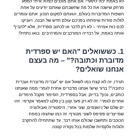
לא באמת יכול לתאר? אם אתם מוכנים לצלול איתי למסע
מרתק שישנה את כל מה שחשבתם שאתם יודעים על אחת
השפות המדוברות בעולם, הגעתם למקום הנכון. אתם עומדים
לגלות סודות שיפתחו בפניכם עולם חדש של הבנה, ויעניקו
לכם כוח אמיתי – לא רק לדבר או לכתוב ספרדית, אלא *להבין*
אותה באמת, על רבדיה המורכבים והמרהיבים. בואו נתחיל!
1. כששואלים "האם יש ספרדית
מדוברת וכתובה?" – מה בעצם
אנחנו שואלים?
תגידו, זה לא קצת כמו לשאול אם יש "עברית מדוברת ועברית
כתובה"? ברור שיש! אנחנו מדברים אחרת לגמרי ממה שאנחנו
כותבים, נכון? בדיוק. אבל בספרדית, הסיפור מקבל מימדים
אחרים לגמרי. זה לא רק פער קטן בין סלנג למאמר אקדמי. זהו
ים שלם של ניואנסים, שוני אזורי, היסטוריה ואבולוציה
שמייצרים פסיפס לשוני מטורף. זה כמו שתצפו במפת
הכוכבים ותחשבו שכולם אותו דבר, עד שתתחילו להתקרב
ולגלות גלקסיות שלמות בכל נקודה קטנה.