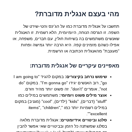
מהי בעצם אנגלית מדוברת?
תחשבו על אנגלית מדוברת כמו על הג'ינס והטי-שירט של
השפה. זו הגרסה הנוחה, היומיומית, הלא רשמית. זו האנגלית
שאנשים משתמשים בה בשיחות חולין, עם חברים, משפחה, או
אפילו כשהם מזמינים קפה. היא הרבה יותר גמישה ופחות
"מעונבת" מהאנגלית הכתובה או הרשמית.
מאפיינים עיקריים של אנגלית מדוברת:
שימוש נרחב בקיצורים:
במקום להגיד "I am going to
go", רוב האנשים יגידו "I'm gonna go". במקום "do
not", אומרים "don't". זה פשוט יותר מהיר וזורם.
אוצר מילים פשוט ויומיומי:
משתמשים במילים כמו
"stuff" (דברים), "kids" (ילדים), "cool" (מגניב) במקום
במילים רשמיות יותר כמו "items", "children",
"excellent".
סלנג וביטויים אידיומטיים:
אנגלית מדוברת מלאה
בסלנג שמשתנה כל הזמן ובביטויים שאי אפשר להבין