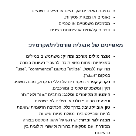
כתיבת מאמרים אקדמיים או מיילים רשמיים.
נאומים או מצגות עסקיות.
מסמכים משפטיים או טכניים.
ספרות קלאסית או עיתונות רצינית.
מאפיינים של אנגלית פורמלית/אקדמית:
אוצר מילים מורכב ומדויק:
משתמשים במילים
ספציפיות ופחות נפוצות כדי להעביר רעיונות בצורה
מדויקת (למשל, "utilize" במקום "use", "commence"
במקום "start").
דקדוק קפדני:
מקפידים על כללי הדקדוק, מבנה משפט
תקין ומשפטים שלמים ומורכבים.
הימנעות מקיצורים וסלנג:
כותבים "it is" ולא "it's",
ונמנעים מביטויי סלנג או מילים לא רשמיות.
טון אובייקטיבי:
בדרך כלל, הכתיבה הרשמית שואפת
להיות אובייקטיבית ונטולת פניות אישיות.
מבנה לוגי וברור:
יש דגש על ארגון הטקסט בצורה
מסודרת, עם פסקאות ברורות וקישוריות לוגית בין
הרעיונות.