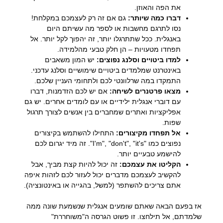
את הפה והאוזן.
דברו כמה שיותר:
גם אם זה רק לעצמכם במקלחת!
נסו לתרגם מחשבות או לספר מה עשיתם היום
באנגלית. ככל שתתרגלו יותר, זה יהפוך לקל יותר. אל
תפחדו מטעויות – הן חלק טבעי מהלמידה.
למדו ביטויים וסלנג נפוצים:
יש המון משאבים
באינטרנט שמלמדים ביטויים שימושיים וסלנג עדכני.
התמקדו במה שרלוונטי לכם ולתחומי העניין שלכם.
מצאו פרטנרים לשיחה:
אם יש לכם הזדמנות, דברו
עם דוברי אנגלית ילידיים או עם לומדים אחרים. יש גם
אפליקציות ואתרים שמחברים בין אנשים לצורך תרגול
שפות.
אל תפחדו מקיצורים:
התחילו להשתמש בקיצורים
נפוצים כמו "I'm", "don't", "it's". זה מיד יגרום לכם
להישמע טבעיים יותר.
הקליטו את עצמכם:
זה יכול להיות קצת מביך, אבל
להקשיב לעצמכם מדברים יכול לעזור לכם לזהות איפה
אתם צריכים להשתפר (למשל, בהגייה או באינטונציה).
אז בפעם הבאה שאתם שומעים אנגלית שנשמעת שונה ממה
שלמדתם, אל תילחצו. זו פשוט הגרסה ה"משוחררת"