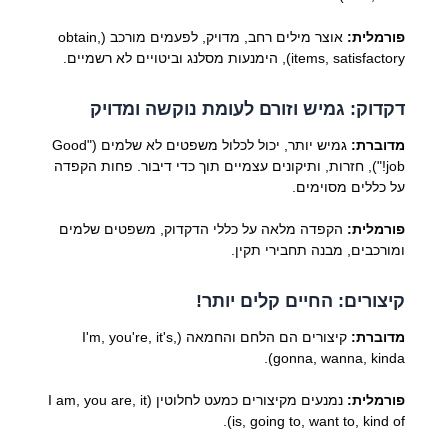
פורמלית:
אוצר מילים רחב, מדויק, לפעמים מורכב (obtain,
items, satisfactory), הימנעות מסלנג וביטויים לא רשמיים.
דקדוק: גמיש וזורם לעומת נוקשה ומדויק
מדוברת:
גמיש יותר, יכול לכלול משפטים לא שלמים ("Good
job!"), חזרות, ותיקונים עצמיים תוך כדי דיבור. פחות הקפדה
על כללים מסוימים.
פורמלית:
הקפדה מלאה על כללי הדקדוק, משפטים שלמים
ומורכבים, מבנה תחבירי תקין.
קיצורים: החיים קלים יותר!
מדוברת:
קיצורים הם הלחם והחמאה (I'm, you're, it's,
gonna, wanna, kinda).
פורמלית:
נמנעים מקיצורים כמעט לחלוטין (I am, you are, it
is, going to, want to, kind of).