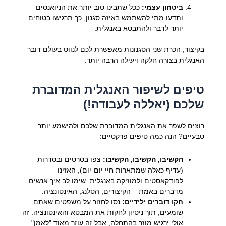
ביטחון עצמי:
ככל שתבינו טוב יותר את הניואנסים
ותדעו מתי להשתמש באיזה סגנון, כך תרגישו בטוחים
יותר לדבר ולהתבטא באנגלית.
בקיצור, הכרת שני הסגנונות מאפשרת לכם לנווט בעולם דובר
האנגלית בצורה חלקה ויעילה הרבה יותר.
טיפים לשיפור האנגלית המדוברת
שלכם (יאללה לעבודה!)
רוצים לשפר את האנגלית המדוברת שלכם ולהישמע יותר
טבעיים? הנה כמה טיפים פרקטיים:
הקשיבו, הקשיבו, הקשיבו:
צפו בסרטים ובסדרות
(עדיף כאלה שמתארות חיי יום-יום), האזינו
לפודקאסטים ולמוזיקה באנגלית. שימו לב איך אנשים
מדברים באמת – הקיצורים, הסלנג, האינטונציה.
חקו דוברים ילידיים:
נסו לחזור על משפטים שאתם
שומעים, תוך ניסיון לחקות את המבטא והאינטונציה. זה
אולי ירגיש מוזר בהתחלה, אבל זה עוזר מאוד "לאמן"