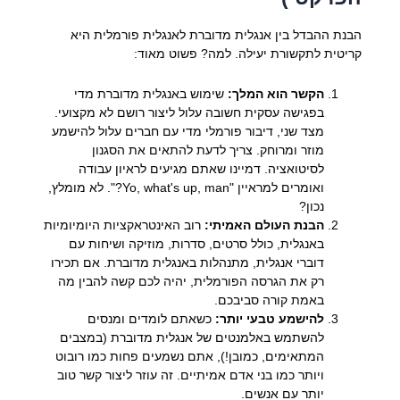
הבנת ההבדל בין אנגלית מדוברת לאנגלית פורמלית היא
קריטית לתקשורת יעילה. למה? פשוט מאוד:
הקשר הוא המלך:
שימוש באנגלית מדוברת מדי
בפגישה עסקית חשובה עלול ליצור רושם לא מקצועי.
מצד שני, דיבור פורמלי מדי עם חברים עלול להישמע
מוזר ומרוחק. צריך לדעת להתאים את הסגנון
לסיטואציה. דמיינו שאתם מגיעים לראיון עבודה
ואומרים למראיין "Yo, what's up, man?". לא מומלץ,
נכון?
הבנת העולם האמיתי:
רוב האינטראקציות היומיומיות
באנגלית, כולל סרטים, סדרות, מוזיקה ושיחות עם
דוברי אנגלית, מתנהלות באנגלית מדוברת. אם תכירו
רק את הגרסה הפורמלית, יהיה לכם קשה להבין מה
באמת קורה סביבכם.
להישמע טבעי יותר:
כשאתם לומדים ומנסים
להשתמש באלמנטים של אנגלית מדוברת (במצבים
המתאימים, כמובן!), אתם נשמעים פחות כמו רובוט
ויותר כמו בני אדם אמיתיים. זה עוזר ליצור קשר טוב
יותר עם אנשים.