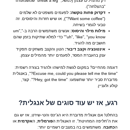
רק מהמילים עצמן (למשל, "break a leg" שמשמעותו
"בהצלחה").
דקדוק פחות נוקשה:
לפעמים משפטים לא שלמים
("Want some coffee?"), או שיש חזרות והיסוסים. זה
טבעי לגמרי בשיחה.
מילות מילוי והיסוס:
אנשים משתמשים הרבה ב-"um",
"uh", "like", "you know" כדי למלא שתיקות בזמן שהם
חושבים מה להגיד.
אינטונציה וקצב דיבור:
הטון והקצב משחקים תפקיד
ענק בהעברת המסר, לפעמים יותר מהמילים עצמן.
דוגמה מהחיים? במקום לגשת למישהו ולהגיד בצורה רשמית:
"Excuse me, could you please tell me the time?", באנגלית
מדוברת סביר יותר שתשמעו: "Hey, got the time?". קצר,
קולע ולעניין.
רגע, אז יש עוד סוגים של אנגלית?
בהחלט! אם אנגלית מדוברת היא הג'ינס והטי-שירט, אז יש גם
את ה"חליפה המחויטת". זו האנגלית ה
פורמלית
, ה
אקדמית
או
ה
כתובה
. משתמשים בה במצבים רשמיים יותר: