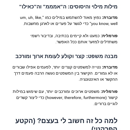
מילות מילוי והיסוסים: ה"אמממ" וה"כאילו"
מדוברת:
נפוץ מאוד להשתמש במילים כמו "um, uh, like,
you know, well" כדי לגשר על פערים או לארגן מחשבות.
פורמלית:
כמעט ולא קיימים בכתיבה, ובדיבור רשמי
משתדלים למזער אותם ככל האפשר.
מבנה משפט: קצר וקולע לעומת ארוך ומורכב
מדוברת:
נטייה למשפטים קצרים יותר, לפעמים אפילו שבורים
או לא גמורים. הקישור בין המשפטים נעשה הרבה פעמים דרך
ההקשר או האינטונציה.
פורמלית:
משפטים ארוכים ומורכבים יותר, עם שימוש במילות
קישור (however, therefore, furthermore) כדי ליצור קשרים
לוגיים ברורים.
למה כל זה חשוב לי בעצם? (הקטע
הפרקטי)