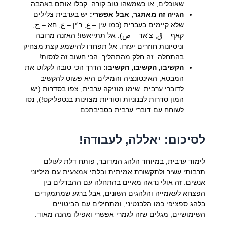
שאוכלים, או כשמשהו טוב קורה. קבלו אותם באהבה.
הגייה זה מאתגר, אבל אפשרי:
יש בערבית צלילים
שלא קיימים בעברית (כמו עין – ع, ר'ין – غ, חא – ح,
קאף – ق, צ'אד – ض). אל תתייאשו! האזנה מרובה
וניסיונות חוזרים יעזרו. אל תפחדו להישמע קצת מצחיק
בהתחלה. זה חלק מהתהליך. הכי חשוב זה לנסות!
הקשיבו, הקשיבו, הקשיבו:
הדרך הכי טובה לקלוט את
המבטא, האינטונציה והמילים היא פשוט להקשיב
לדוברי ערבית. שימו מוזיקה ערבית, צפו בסדרות (יש
המון סדרות לבנוניות וסוריות מצוינות בנטפליקס!), נסו
לשוחח עם דוברי ערבית בסביבתכם.
לסיכום: יאללה, לעבודה!
לימוד ערבית, במיוחד הלהג המדובר, פותח דלת לעולם
תרבותי עשיר ולתקשורת אמיתית ובלתי אמצעית עם מיליוני
אנשים. זה אולי נראה מאיים בהתחלה עם ההבדלים בין
הפצחא לעאמייה והלהגים השונים, אבל ברגע שמתמקדים
בלהג ספציפי כמו הלבנטיני, ומתחילים עם הביטויים
השימושיים, מגלים שזה לגמרי אפשרי ואפילו מהנה מאוד.