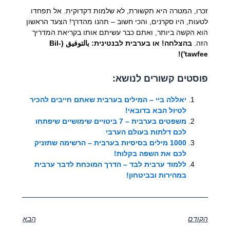
זכרו, המטרה היא תקשורת, לא שלמות דקדוקית. אל תפחדו
לטעות, היו סקרנים, והכי חשוב – תהנו מהדרך! הצעד הראשון
הוא הקשה ביותר, ואתם כבר עשיתם אותו בקריאת המדריך
הזה.
בהצלחה! או בערבית לבנטינית: بالتوفيق (Bil-
tawfee')!
פוסטים קשורים לנושא:
יאללה ביי – המילים בערבית שאתם חייבים להכיר
לטיול הבא בדובאי!
משפטים בערבית – 7 ביטויים שימושיים שיפתחו
לכם דלתות בעולם הערבי
1000 מילים בסיסיות בערבית – הרשימה שתזניק
לכם את השפה בקלות!
ללמוד ערבית לבד – הדרך המוכחת לדבר ערבית
במהירות ובביטחון!
הקודם
הבא