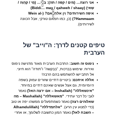
אני רוצה… (מים / קפה / תה):
בִּדִّי… (מַי / קַהְוֵה /
שַאי) (Biddi… may / qahweh / shaay)
איפה השירותים?
וֵין אלחַמַّאם? (Wein al-
Hammaam?)
(כן, כמו חמאם טורקי, אבל הכוונה
לשירותים).
טיפים קטנים לדרך: ה"וייב" של
הערבית
נימוס זה חשוב:
התרבות הערבית מאוד מדגישה נימוס
ואירוח. שימוש בברכות, "בבקשה" ו"תודה" הוא חיוני.
אל תתביישו להשתמש בהם הרבה!
אללה איתכם:
ביטויים דתיים שזורים עמוק בשפה
היומיומית, גם אצל אנשים שאינם דתיים במיוחד.
"אינשאללה" (Inshallah – אם ירצה האל)
נאמר
לגבי כל דבר עתידי.
"מאשאללה" (Mashallah – מה
שאלוהים רצה)
נאמר כשמתפעלים ממשהו יפה או טוב
(כדי למנוע עין הרע).
"אלחמדללה" (Alhamdulillah
– השבח לאל)
נאמר המון כתשובה לשלומך, או אחרי