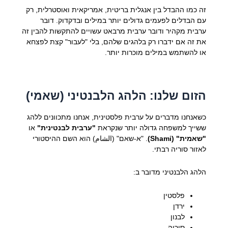
זה כמו ההבדל בין אנגלית בריטית, אמריקאית ואוסטרלית, רק
עם הבדלים לפעמים גדולים יותר במילים ובדקדוק. דובר
ערבית מקהיר ודובר ערבית מרבאט עשויים להתקשות להבין זה
את זה אם ידברו רק בלהגים שלהם, בלי "לעבור" קצת לפצחא
או להשתמש במילים מוכרות יותר.
הזום שלנו: הלהג הלבנטיני (שאמי)
כשאנחנו מדברים על ערבית פלסטינית, אנחנו מתכוונים ללהג
ששייך למשפחה גדולה יותר שנקראת
"ערבית לבנטינית"
או
"שאמית" (Shami)
. "א-שאם" (الشام) הוא השם ההיסטורי
לאזור סוריה רבתי.
הלהג הלבנטיני מדובר ב:
פלסטין
ירדן
לבנון
סוריה