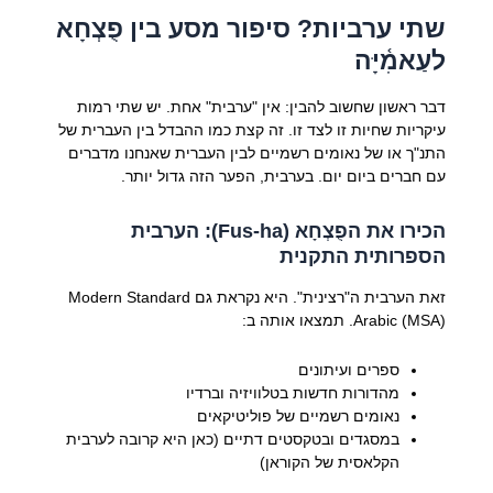
שתי ערביות? סיפור מסע בין פֻצְחָא
לעַאמִ֫יָּה
דבר ראשון שחשוב להבין: אין "ערבית" אחת. יש שתי רמות
עיקריות שחיות זו לצד זו. זה קצת כמו ההבדל בין העברית של
התנ"ך או של נאומים רשמיים לבין העברית שאנחנו מדברים
עם חברים ביום יום. בערבית, הפער הזה גדול יותר.
הכירו את ה
פֻצְחָא (Fus-ha)
: הערבית
הספרותית התקנית
זאת הערבית ה"רצינית". היא נקראת גם Modern Standard
Arabic (MSA). תמצאו אותה ב:
ספרים ועיתונים
מהדורות חדשות בטלוויזיה וברדיו
נאומים רשמיים של פוליטיקאים
במסגדים ובטקסטים דתיים (כאן היא קרובה לערבית
הקלאסית של הקוראן)