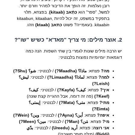
רובן נעלמות. זה הופך את הדיבור למהיר וזורם יותר.
למשל, "ספר" הוא
כִּתַ֫אבּ (kitaab)
. בפצחא, תלוי
בתפקיד במשפט, זה יכול להיות kitaab
,
an
, kitaab
un
in
kitaab
. בעאמייה? פשוט
כתאב (ktaab)
וזהו.
2. אוצר מילים: מי צריך "מאד'א" כשיש "שו"?
יש הרבה מילים שונות לגמרי בין שתי השפות. הנה כמה
דוגמאות יומיומיות נפוצות בלבנטיני:
מה?
פצחא:
ماذا؟ (Maadha?)
/ לבנטיני:
شو؟ (Shu?)
למה?
פצחא:
لماذا؟ (Limaadha?)
/ לבנטיני:
ليش؟
(Leish?)
איך?
פצחא:
كيف؟ (Kayfa?)
/ לבנטיני:
كيف؟
(Keef?)
(פה זה דומה, אבל ההגייה קצת שונה)
מתי?
פצחא:
متى؟ (Mata?)
/ לבנטיני:
إيمتى؟
(Eimta?)
איפה?
פצחא:
أين؟ (Ayna?)
/ לבנטיני:
وين؟ (Wein?)
מי?
פצחא:
مَن؟ (Man?)
/ לבנטיני:
مين؟ (Meen?)
אני רוצה:
פצחא:
أريد (Ureedu)
/ לבנטיני:
بدّي
(Biddi)
(מילה סופר חשובה!)