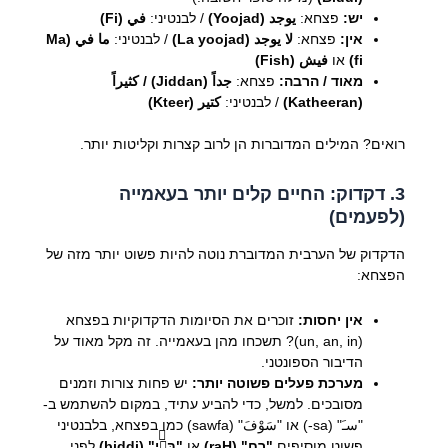
יש:
פצחא:
يوجد (Yoojad)
/ לבנטיני:
في (Fi)
אין:
פצחא:
لا يوجد (La yoojad)
/ לבנטיני:
ما في (Ma
fi)
או
فيش (Fish)
מאוד / הרבה:
פצחא:
جداً (Jiddan) / كثيراً
(Katheeran)
/ לבנטיני:
كتير (Kteer)
רואים? המילים המדוברות הן לרוב קצרות וקליטות יותר.
3. דקדוק: החיים קלים יותר בעאמייה
(לפעמים)
הדקדוק של הערבית המדוברת נוטה להיות פשוט יותר מזה של
הפצחא:
אין יחסות:
זוכרים את הסיומות הדקדוקיות בפצחא
(un, an, in)? תשכחו מהן בעאמייה. זה מקל מאוד על
הדיבור הספונטני.
מערכת פעלים פשוטה יותר:
יש פחות צורות וזמנים
מסובכים. למשל, כדי להביע עתיד, במקום להשתמש ב-
"سـَ" (sa-) או "سَوْفَ" (sawfa) כמו בפצחא, בלבנטיני
פשוט מוסיפים
"רַח" (raH)
או
"בִּדִّי" (biddi)
לפני