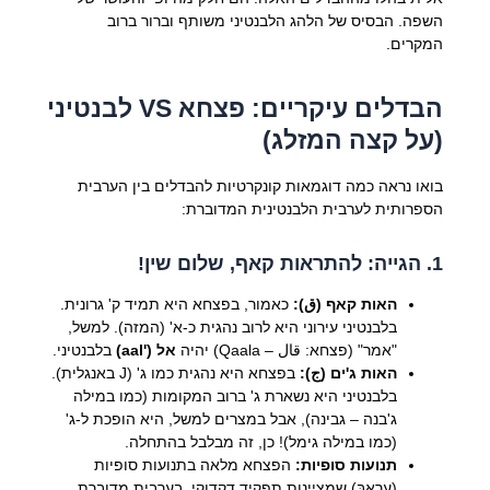
השפה. הבסיס של הלהג הלבנטיני משותף וברור ברוב
המקרים.
הבדלים עיקריים: פצחא VS לבנטיני
(על קצה המזלג)
בואו נראה כמה דוגמאות קונקרטיות להבדלים בין הערבית
הספרותית לערבית הלבנטינית המדוברת:
1. הגייה: להתראות קאף, שלום שין!
האות קאף (ق):
כאמור, בפצחא היא תמיד ק' גרונית.
בלבנטיני עירוני היא לרוב נהגית כ-א' (המזה). למשל,
"אמר" (פצחא: قال – Qaala) יהיה
אל ('aal)
בלבנטיני.
האות ג'ים (ج):
בפצחא היא נהגית כמו ג' (J באנגלית).
בלבנטיני היא נשארת ג' ברוב המקומות (כמו במילה
ג'בנה – גבינה), אבל במצרים למשל, היא הופכת ל-ג'
(כמו במילה גימל)! כן, זה מבלבל בהתחלה.
תנועות סופיות:
הפצחא מלאה בתנועות סופיות
(עַרָאבּ) שמציינות תפקיד דקדוקי. בערבית מדוברת,