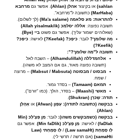
sahlan)
או בקיצור
אהלן (Ahlan)
. אפשר גם
מרחבא
(MarHaba)
כתשובה ל"מרחבא".
להתראות:
מע סלאמה (Ma'a salame)
(לך לשלום).
תשובה נפוצה:
אללה יסלמכ (Allah yisalmak/ik)
(שאלוהים ישמור עליך). אפשר גם פשוט
ביי (Bye)
.
מה שלומך?
לגבר:
כיפַכּ? (Keefak?)
לאישה:
כיפִכּ?
(Keefik?)
תשובה ל"מה שלומך?":
אלחמדללה (Alhamdulillah)
– השבח לאל
(תשובה נפוצה מאוד, גם אם המצב לא משהו).
מבסוט / מבסוטה (Mabsut / Mabsuta)
– מרוצה
/ שמח.
תמאם (Tamaam)
– בסדר גמור.
מאשי (Maashi)
– בסדר, הולך. (כמו "זורם").
תודה:
שֻכּרַן (Shukran)
.
בבקשה (כתשובה לתודה):
עַפְוַן (Afwan)
או
אַהְלַן
.
(Ahlan)
בבקשה (כשמבקשים משהו):
לגבר:
מִן פַצְ'לַכּ (Min
faDlak)
/ לאישה:
מִן פַצְ'לִכּ (Min faDlik)
. אפשר גם
לַו סַמַחְת (Law samaHt)
/
לַו סַמַחְתי (Law
samaHti)
(אם תרשה / תרשי לי).