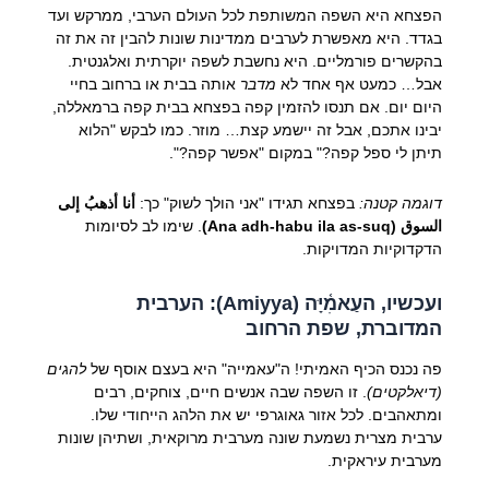
הפצחא היא השפה המשותפת לכל העולם הערבי, ממרקש ועד
בגדד. היא מאפשרת לערבים ממדינות שונות להבין זה את זה
בהקשרים פורמליים. היא נחשבת לשפה יוקרתית ואלגנטית.
אבל… כמעט אף אחד לא
מדבר
אותה בבית או ברחוב בחיי
היום יום. אם תנסו להזמין קפה בפצחא בבית קפה ברמאללה,
יבינו אתכם, אבל זה יישמע קצת… מוזר. כמו לבקש "הלוא
תיתן לי ספל קפה?" במקום "אפשר קפה?".
דוגמה קטנה:
בפצחא תגידו "אני הולך לשוק" כך:
أنا أذهبُ إلى
السوق (Ana adh-habu ila as-suq)
. שימו לב לסיומות
הדקדוקיות המדויקות.
ועכשיו, ה
עַאמִ֫יָּה (Amiyya)
: הערבית
המדוברת, שפת הרחוב
פה נכנס הכיף האמיתי! ה"עאמייה" היא בעצם אוסף של
להגים
(דיאלקטים)
. זו השפה שבה אנשים חיים, צוחקים, רבים
ומתאהבים. לכל אזור גאוגרפי יש את הלהג הייחודי שלו.
ערבית מצרית נשמעת שונה מערבית מרוקאית, ושתיהן שונות
מערבית עיראקית.