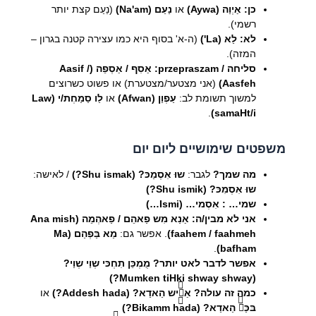
כן:
אַיְוַה (Aywa)
או
נַעַם (Na'am)
(נַעַם קצת יותר
רשמי).
לא:
לַא (La')
(ה-א' בסוף היא כמו עצירה קטנה בגרון –
המזה).
סליחה / przepraszam:
אַסִף / אַסְפֵה (Aasif /
Aasfeh)
(אני מצטער/מצטערת) או פשוט כשרוצים
למשוך תשומת לב:
עַפְוַן (Afwan)
או
לַו סַמַחְת/י (Law
.
samaHt/i)
משפטים שימושיים ליום יום
מה שמך?
לגבר:
שוּ אִסְמַכּ? (Shu ismak?)
/ לאישה:
שוּ אִסְמִכּ? (Shu ismik?)
שמי… :
אִסְמי… (Ismi…)
אני לא מבין/ה:
אַנַא מִש פַאהֵם / פַאהְמֵה (Ana mish
faahem / faahmeh)
. אפשר גם:
מַא בַּפְהַם (Ma
.
bafham)
אפשר לדבר לאט יותר?
מֻמְכֵּן תִחְכּי שְוַי שְוַי?
(Mumken tiHki shway shway?)
כמה זה עולה?
אַדֵّיש הַאדַא? (Addesh hada?)
או
בּכַּםّ הַאדַא? (Bikamm hada?)