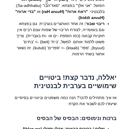
הפועל. "אני אלך" בפצחא: "סאד'הבו" (Sa-adhhabu).
בלבנטיני:
"ראח ארוח" (raH aruuH)
או
"בדי ארוח"
.
(biddi aruuH)
ריבוי שבור:
זה אחד האתגרים בערבית. גם בפצחא
וגם בעאמייה, לצורת הריבוי של שמות עצם רבים אין
חוקיות קבועה (כמו הוספת -ים או -ות בעברית). צריך
פשוט ללמוד אותם. למשל, 'בית' (beit) -> 'בתים'
(byuut), 'ספר' (ktaab) -> 'ספרים' (kutub). זה נשאר
אתגר בשתי הרמות.
יאללה, נדבר קצת! ביטויים
שימושיים בערבית לבנטינית
אז איך מתחילים לדבר? הנה כמה משפטים וביטויים בסיסיים
שיעזרו לכם לשבור את הקרח:
ברכות ונימוסים: הבסיס של הבסיס
שלום / ברוכים הבאים:
אהלן וסהלן (Ahlan wa