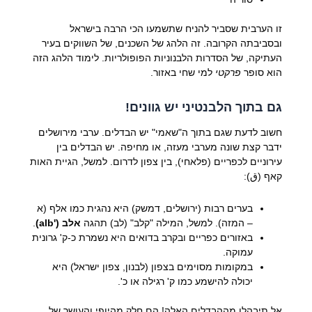
זו הערבית שסביר להניח שתשמעו הכי הרבה בישראל
ובסביבתה הקרובה. זה הלהג של השכנים, של השווקים בעיר
העתיקה, של הסדרות הלבנוניות הפופולריות. לימוד הלהג הזה
הוא סופר
פרקטי
למי שחי באזור.
גם בתוך הלבנטיני יש גוונים!
חשוב לדעת שגם בתוך ה"שאמי" יש הבדלים. ערבי מירושלים
ידבר קצת שונה מערבי מעזה, או מחיפה. יש הבדלים בין
עירוניים לכפריים (פלאחי), בין צפון לדרום. למשל, הגיית האות
קאף (ق):
בערים רבות (ירושלים, דמשק) היא נהגית כמו אלף (א
– המזה). למשל, המילה "קלב" (לב) תהגה
אלב ('alb)
.
באזורים כפריים ובקרב בדואים היא נשמרת כ-ק' גרונית
עמוקה.
במקומות מסוימים בצפון (לבנון, צפון ישראל) היא
יכולה להישמע כמו ק' רגילה או כ'.
אל תיבהלו מההבדלים האלה! הם חלק מהיופי והעושר של