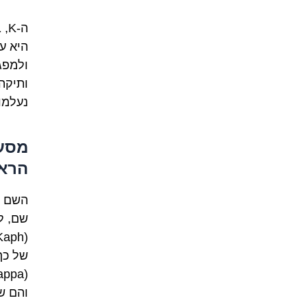
ה-
היא ע
ולמפג
ותיקה
נעלמו
מסעו
הראש
שם, ל
של כף
והם שימר