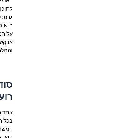
האנגל
לתוכו
גרמניי
על המ
או
ing
והחלה
רוע
בכל ה
המשחק
היא פ