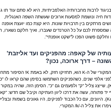
K, בניגוד לרבות מחברותיה האלפביתיות, היא לא סתם עוד תו גר
דות חיה ונושמת למסעות ארוכים שעשתה השפה האנגלית,
שים מרתקים בין תרבויות שונות. היא קצת כמו יועצת אופנה
 שמספרת לכם על כל הטרנדים שעברו, ואיך חלקם נשארו, 
 וחלקם פשוט הפכו ל"שקט אופנתי".
תיה של קאפה: מהפניקים ועד אליזבת'
ונה – דרך ארוכה, נכון?
השם המקורי של ה-K הוא, תחזיקו חזק, לא באמת K! 
פני אלפי שנים, כשהפניקים השתמשו בסימן שהם קראו לו "כ
(Kaph), שייצג צליל "ק" ולפעמים גם "כ". הסימן הזה, שהיה במקור 
 יד פתוחה, עשה את דרכו ליוון העתיקה וקיבל שם חדש: "קא
(Kappa). היוונים, עם כל הכבוד לפניקים, היו גאונים בשמות ובצלי
ו את צליל ה-/k/ המקורי.