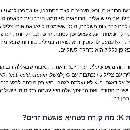
יעו הרומאים. וכאן העניינים קצת הסתבכו, או שהפכו למעניינ
 תלוי את מי שואלים. הרומאים לא ממש חיבבו את הקאפה היוו
מו ילד שמוותר על צעצוע ישן לטובת חדש ומבריק יותר, הם פ
זנחו את ה-K כמעט לחלוטין. היא נשארה במילים בודדות שבאו מיוו
אופן כללי? היא נדחקה לשוליים.
ר הזה משפיע עלינו עד היום! זו אחת הסיבות שבגללה רוב המ
צליל /k/ נכתבות עם C (למשל,
cream
,
cold
,
cat
) ולא
K. אבל אל דאגה, ה-K לא נעלמה לגמרי. היא רק חיכתה לרגע הנכו
יישנית חמודה, ואת הפיצוץ שלה היא עשתה בזכות מי ששילבה
בחן רב.
פוגשת זרים?