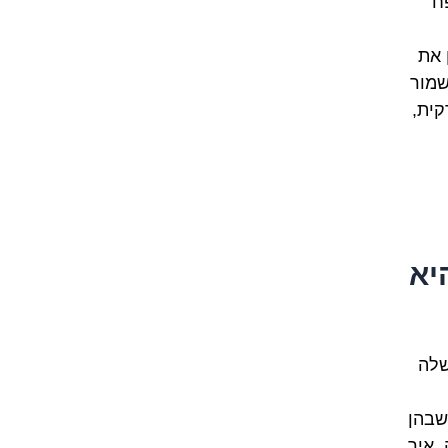
ח
 את
לשמור
ית,
תי היא
רית שלה
שבהן
 איך