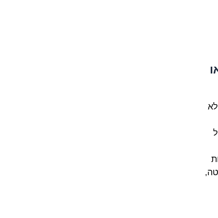
או
לא
ל
ת
השקטה,