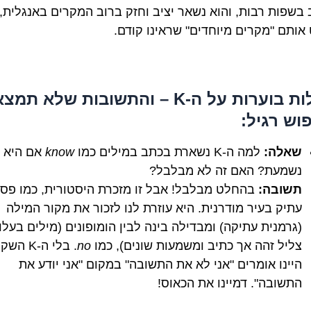
 בשפות רבות, והוא נשאר יציב וחזק ברוב המקרים באנגלית,
אותם "מקרים מיוחדים" שראינו קודם.
שאלות בוערות על ה-K – והתשובות שלא תמצ
וש רגיל:
שאלה:
למה ה-K נשארת בכתב במילים כמו
know
אם היא 
נשמעת? האם זה לא מבלבל?
תשובה:
בהחלט מבלבל! אבל זו מזכרת היסטורית, כמו פס
עתיק בעיר מודרנית. היא עוזרת לנו לזכור את מקור המילה
(גרמנית עתיקה) ומבדילה בינה לבין הומופונים (מילים בעלו
צליל זהה אך כתיב ומשמעות שונים), כמו
no
. בלי ה-K 
היינו אומרים "אני לא את התשובה" במקום "אני יודע את
התשובה". דמיינו את הכאוס!