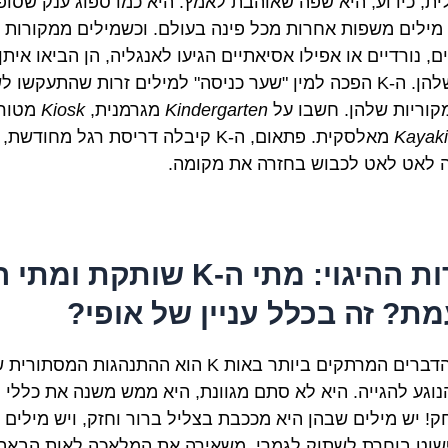
ית, כידוע, היא שפה שאוהבת לאמץ. היא כמו ספוג ענק שסופ
 מילים משפות אחרות מכל פינה בעולם. וכשמילים ממקורות
ם, נורדיים או אפילו אסיאתיים הגיעו לאנגליה, הן הביאו איתן
ה-K שלהן. ה-K הפכה למין "שער כניסה" למילים זרות שהתעקשו 
קוריות שלהן. חשבו על
Kindergarten
מגרמנית,
Kiosk
מטורק
Kayak
מאלסקית. פתאום, ה-K קיבלה דריסת רגל מחודשת,
 לאט לאט לכבוש בחזרה את מקומה.
סודות ההיגוי: מתי ה-K שותקת ומ
מת? זה בכלל עניין של אופי?
אחד הדברים המרתקים ביותר באות K הוא ההתנהגות המסתו
נוגע להגייה. היא לא סתם מגוונת, היא ממש משנה את כללי
! יש מילים שבהן היא מככבת בצליל ברור וחזק, ויש מילים 
שוט בוחרת לשתוק לגמרי, משאירה את המלאכה לאות הבאה.