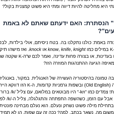
תי היא מחליטה להיות דיווה ומתי היא פשוט קמצנית בקול?
" הנסתרת: האם ידעתם שאתם לא באמת
עים"?
נודה באמת: כולנו נתקלנו בה. בטח ניסיתם, אולי בילדות, לב
ו
knight
,
knife
,
know
או
knock
. ואז מישהו תיקן
אתכם בעדינות, או בצורה פחות עדינה, ואמר לכם ש"ה
 מאיפה הגיעה ההתנהגות המוזרה הזו?
ה טמונה בהיסטוריה העשירה של האנגלית. במקור, באנגלית
עתיקה (Old English) ובשפות גרמניות קדומות, ה-K הזו דוו
נשמעת! צמדים כמו "kn-" היו מבוטאים ב
ה-/n/. אבל עם הזמן, כשהשפה התפתחה והתגלגלה
/n/ בתחילת מילה פשוט נשחק ונעלם. הוא נעלם מבחינה פונטית,
משום מה, נשאר בכתב. למה? ככה זה עם שפות, הן לא תמיד