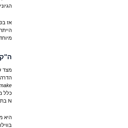
הגיוני
אז בפ
הייתה
מיוחד
ה"ק"
הדרה. זו ה-K שא
make
כלל מ
N בתחילת מילה כדי להתאייד באוויר.
היא מי