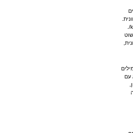
ים
נית.
הייתה להם כבר אות משלהם, ה-C, ששימשה לייצג את אותו צליל /k/.
שוט
נית,
ילים
 עם
ן,