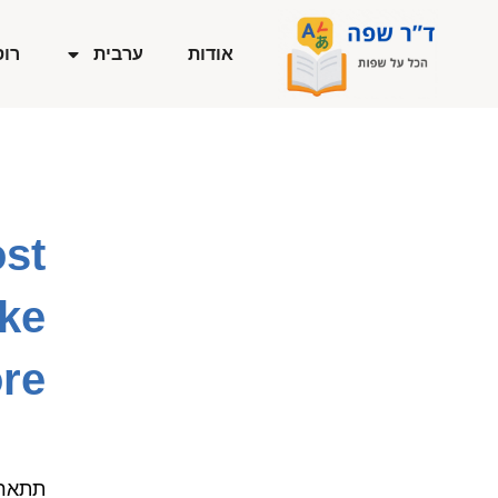
ילוג
תוכן
אודות
ערבית
רוס
ost
ike
re!
תתארו