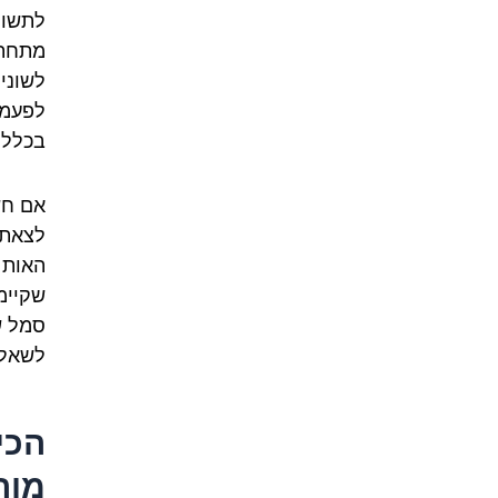
מתחת 
לשוניי
לפעמי
בכלל 
לצאת 
האות 
שקיימ
סמל ש
לשאלות 
מור