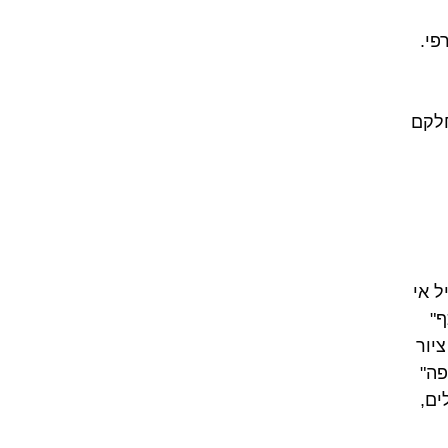
פי.
חלקם
הסיפור מתחיל אי
ף"
ציור
פה"
לים,