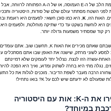
לתשומת הלב של ה-E העמוסה, או של ה-A הפתוחה לרווחה, אבל
לפני השטח מסתתר עולם שלם של סודות, היסטוריה ותככי
ם. האות הזו,
K
, היא כמו סוכן חשאי: לפעמים היא רועמת ובר
ם היא לוחשת בשקט עד כדי שתיקה מוחלטת, ולפעמים היא
רק קוד שמסתיר משמעות גדולה יותר.
אם חשבתם שאתם מכירים את האות K, תחשבו שוב. אתם עומדים
למסע לשוני מרתק, שישנה את האופן שבו אתם מסתכלים על
האחת-עשרה הזו לנצח. נצלול יחד לעומקים שלא דמיינתם
ים, נגלה מתי היא בחרה לשתוק ומדוע, ואיך היא הפכה להיות
חורג הרבה מעבר לשפת הדיבור. מוכנים לגלות את כל התש
שמעולם לא ידעתם שיש לכם על K? בואו נתחיל!
הכירו את ה-K: אות עם היסטוריה
כבת במיוחד?