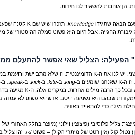
ות. הן אוהבות להשאיר לנו חידות.
עם הבאה שתגידו
knowledge
, תזכרו שיש שם K קטנה שפע
 גיבורת ההגייה, אבל היום היא פשוט סמלה ההיסטורי של מי
ת.
 הפעילה: הצליל שאי אפשר להתעלם ממנ
מצד שני, יש לנו את ה-K הדומיננטית, זו שלא מתביישת ורועמת 
נחנו שומעים ב-
king
, ב-
kite
, ב-
kick
, ב-
speak
, ב-
ובכל כך הרבה מילים אחרות. במקרים אלה, ה-K מגי
מקורות שבהם היא נשמעה היטב, או שהיא פשוט לא עמדה ב
יצגת צליל פלוסיבי (פיצוצי) וילוני (מיוצר בחלק האחורי של 
בווילון) נטול קול (אין רטט של מיתרי הקול) – פשוט 