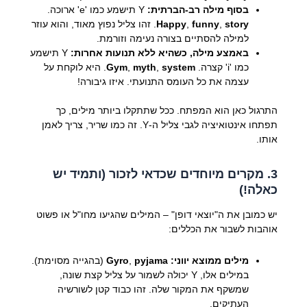
בסוף מילה רב-הברתית:
Y תישמע כמו 'e' ארוכה.
story
,
funny
,
Happy
. זהו צליל נפוץ מאוד, והוא עוזר
למילה להסתיים בצורה נעימה וזורמת.
באמצע מילה, כשהיא ללא תנועות אחרות:
Y תישמע
כמו 'i' קצרה.
system
,
myth
,
Gym
. היא לוקחת על
עצמה את כל העומס התנועתי. איזו גיבורה!
התרגול כאן הוא המפתח. ככל שתתקלו ביותר מילים, כך
תפתחו אינטואיציה לגבי צליל ה-Y. זה כמו שריר, צריך לאמן
אותו.
3. מקרים מיוחדים שכדאי לזכור (ותמיד יש
כאלה!)
יש כמובן את ה"יוצאי דופן" – המילים שהגיעו מחו"ל או פשוט
אוהבות לשבור את הכללים:
מילים ממוצא יווני:
pyjama
,
Gyro
(בהגייה מסוימת).
במילים אלו, Y יכולה לשמור על צליל קצת שונה,
שמשקף את המקור שלה. זהו כבוד קטן לשורשיה
העתיקים.