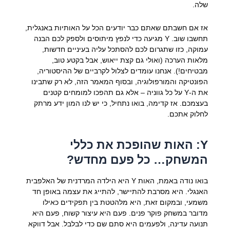
שלה.
אז אם חשבתם שאתם כבר יודעים הכל על האותיות באנגלית,
תחשבו שוב. Y מגיעה כדי לנפץ מיתוסים ולספק לכם הבנה
עמוקה, כזו שתגרום לכם להסתכל עליה בעיניים חדשות,
מלאות הערכה (ואולי גם קצת ייאוש, אבל בקטע טוב,
מבטיחים!). אנחנו עומדים לצלול לקרביים של ההיסטוריה,
הפונטיקה והמורפולוגיה, ובסוף המאמר הזה, לא רק שתבינו
את ה-Y על כל גווניה – אלא גם תהפכו למומחים קטנים
בעצמכם. אז קדימה, בואו נתחיל, כי יש לנו המון ידע מרתק
לחלוק אתכם.
Y: האות שהופכת את כללי
המשחק… כל פעם מחדש?
בואו נודה באמת, האות Y היא הילדה המרדנית של האלפבית
האנגלי. היא מסרבת להתיישר, להתייג את עצמה באופן חד
משמעי, ובמקום זאת, היא מלהטטת בין תפקידים כאילו
מדובר במשחק פוקר פנים. פעם היא עיצור קשוח, פעם היא
תנועה עדינה, ולפעמים היא סתם שם כדי לבלבל. אבל דווקא