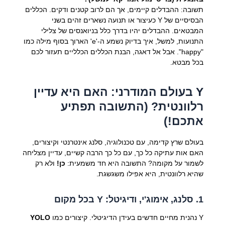
תשובה: ההבדלים קיימים, אך הם לרוב קטנים ודקים. הכללים
הבסיסיים של Y כעיצור או תנועה נשארים זהים בשני
המבטאים. ההבדלים יהיו בדרך כלל בניואנסים של צלילי
התנועות, למשל, איך בדיוק נשמע ה-'e' הארוך בסוף מילה כמו
"happy". אבל אל דאגה, הבנת הכללים הכלליים תעזור לכם
בכל מבטא.
Y בעולם המודרני: האם היא עדיין
רלוונטית? (התשובה תפתיע
אתכם!)
בעולם שרץ קדימה, עם טכנולוגיה, סלנג אינטרנטי וקיצורים,
האם אות עתיקה כל כך, עם כל כך הרבה קשיים, עדיין מצליחה
לשמור על מקומה? התשובה היא חד משמעית:
כן!
ולא רק
שהיא רלוונטית, היא אפילו משגשגת.
1. סלנג, אימוג'י, ודיגיטל: Y בכל מקום
Y נהנית מחיים חדשים בעידן הדיגיטלי. קיצורים כמו
YOLO