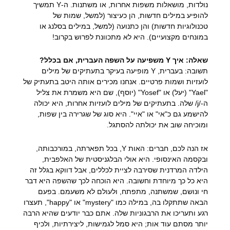
נולדות, מושאלות משפות אחרות, או משתנות. ה-Y תמשיך
להופיע במילים חדשות, הן כעיצור (למשל, שמות של
טכנולוגיות חדשות) והן כתנועה (למשל, במילים בסלנג או
במונחים מקצועיים). היא לא מתכוונת לפרוש בקרוב!
שאלה: איך Y משפיעה על השפה העברית, אם בכלל?
תשובה: בעברית, Y מופיעה בעיקר בתעתיקים של מילים
לועזיות ושמות פרטיים. אנחנו מכירים אותה היטב בתעתיק של
"Yael" (יעל) או "Yosef" (יוסף), שם היא משמרת את צליל
ה-/j/ שלה. בתעתיקים של מילים לועזיות אחרות, היא יכולה
להישמע גם כ"אי" או "איי". היא סוג של שגרירה בין שפות,
ומוכיחה שוב את יכולתה להסתגל.
אז הנה לכם, חברים: האות Y, בכל תפארתה, במורכבותה,
ובקסמה האינסופי. היא אולי הבלגניסטית של האלפבית,
הילדה המרדנית שסירבה לציית לכללים, אבל דווקא בגלל זה
היא כל כך מיוחדת וחשובה. היא הוכחה לכך שהשפה היא דבר
חי ונושם, שמשתנה, מתפתח, ולעולם לא משעמם. בפעם
הבאה שתתקלו בה, במילה כמו "mystery" או "happy", תעצרו
רגע ותעריכו את הרבגוניות שלה. אתם כבר יודעים שהיא הרבה
יותר מסתם עוד אות; היא סמל לגמישות, ליצירתיות, ולכיף