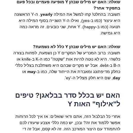
שאלה: האם יש מילים שבהן Y מופיעה פעמיים ובכל פעם
בתפקיד אחר?
תשובה: בהחלט! קחו למשל את המילה
yearly
. ה-Y הראשונה
היא עיצור (כמו ב-yes), ואילו ה-Y השנייה בסוף המילה היא
תנועה (כמו ב-happy). Y אחת, שני כובעים. זה מראה כמה
היא גמישה.
שאלה: האם יש מילים שבהן Y כלל לא נשמעת?
תשובה: ברוב המכריע של המקרים Y כן נשמעת, לפחות בצורה
כלשהי. היא לא נוטה להיות אות "שקטה" כמו ה-K ב-knife או
ה-B ב-debt. אבל יש מקרים שבהם היא משתלבת בצליל כללי
כחלק מדיפתונג ומאבדת את הייחוד שלה, כמו ב-
may
או
day
, שם היא חלק מצליל ה-'ey'.
האם יש בכלל סדר בבלאגן? טיפים
ל"אילוף" האות Y
אחרי כל הבלבול הזה, אתם ודאי שואלים: אז איך לכל הרוחות
אפשר ללמוד את זה? ובכן, יש כמה כללי אצבע שיעזרו לכם
להתמודד עם היצור המורכב הזה. זה לא קסם, אבל זה די