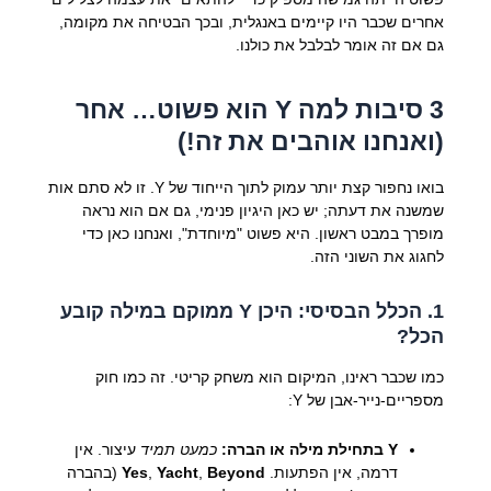
אחרים שכבר היו קיימים באנגלית, ובכך הבטיחה את מקומה,
גם אם זה אומר לבלבל את כולנו.
3 סיבות למה Y הוא פשוט… אחר
(ואנחנו אוהבים את זה!)
בואו נחפור קצת יותר עמוק לתוך הייחוד של Y. זו לא סתם אות
שמשנה את דעתה; יש כאן היגיון פנימי, גם אם הוא נראה
מופרך במבט ראשון. היא פשוט "מיוחדת", ואנחנו כאן כדי
לחגוג את השוני הזה.
1. הכלל הבסיסי: היכן Y ממוקם במילה קובע
הכל?
כמו שכבר ראינו, המיקום הוא משחק קריטי. זה כמו חוק
מספריים-נייר-אבן של Y:
Y בתחילת מילה או הברה:
כמעט תמיד
עיצור. אין
דרמה, אין הפתעות.
Beyond
,
Yacht
,
Yes
(בהברה