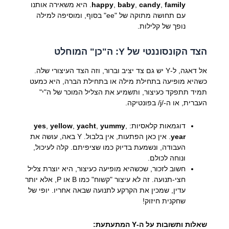
family
,
candy
,
baby
,
happy
. היא משאירה אותנו
עם תחושה מתוקה של "ee" בסוף, ומוסיפה למילה
נופך של קלילות.
הצד הקונסוננטי של Y: ה"כן" המוחלט
אל דאגה, ל-Y יש גם צד יציב וברור, וזה הצד העיצורי שלה.
כשהיא מופיעה בתחילת מילה או בתחילת הברה, היא כמעט
תמיד תתפקד כעיצור, ותשמיע את הצליל המוכר של ה"י"
העברית, או ה-/j/ בפונטיקה.
דוגמאות קלאסיות:
,
yummy
,
yacht
,
yellow
,
yes
year
. אין כאן הפתעות, אין בלבול. Y באה, עושה את
העבודה, ונשמעת בדיוק כמו שציפיתם. קלה לעיכול,
ונוחה לכולם.
חשוב לזכור, שכשהיא מופיעה כעיצור, היא יוצרת צליל
חצי-תנועה. זה לא עיצור "קשוח" כמו B או P, אלא יותר
עדין, שמכין את הקרקע לתנועה שבאה אחריו. יופי של
שחקנית חיזוק!
שאלות ותשובות על ה-Y המתעתעת: