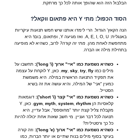
הבלבול הזה הוא שהופך אותה לכל כך מרתקת.
הסוד הכפול: מתי Y היא פתאום ווקאל?
הנה הקאץ' הגדול. הרי לימדו אותנו שיש חמש תנועות עיקריות
באנגלית: A, E, I, O, U. ואז מגיעה Y, ופתאום, בום! היא
מתחפשת לאחת מהן.
מתי זה קורה?
לרוב, כשהיא לא מופיעה
בתחילת מילה או הברה.
כשהיא נשמעת כמו "איי" ארוך (long 'i'):
תחשבו על
מילים כמו
fly
,
try
,
sky
,
my
. כאן, Y לוקחת על עצמה
את תפקיד התנועה הראשית במילה. היא משמשת
כמעין "אני" של המילה, והיא עושה את זה בשיא
הסטייל.
כשהיא נשמעת כמו "אי" קצר (short 'i'):
דוגמאות
קלאסיות הן
rhythm
,
system
,
myth
,
gym
. כאן, Y
מקבלת צליל קצת יותר "מחוספס", אבל עדיין, היא
תנועה לכל דבר ועניין. מי חשב שאות אחת יכולה להיות
כל כך ורסטילית?
כשהיא נשמעת כמו "אי" ארוך (long 'e'):
וזה קורה
בעיקר בסוף מילים בנות שתיים או יותר הברות, כמו