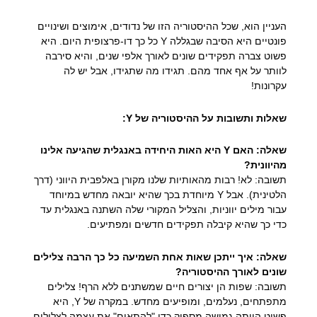
העניין הוא, שכל ההיסטוריה הזו של נדודים, אימוצים ושינויים
פונטיים היא הסיבה שבגללה Y כל כך דו-פרצופית היום. היא
פשוט צברה תפקידים שונים לאורך אלפי שנים, והיא סירבה
לוותר על אף אחד מהם. תגידו מה שתגידו, אבל יש לה
עקרונות!
שאלות ותשובות על ההיסטוריה של Y:
שאלה: האם Y היא האות היחידה באנגלית שהגיעה אלינו
מהיוונית?
תשובה: לא! רבות מהאותיות שלנו מקורן באלפבית היווני (דרך
הלטינית). אבל Y מיוחדת בכך שהיא יובאה מחדש במיוחד
עבור מילים יווניות, והצליל המקורי שלה השתנה באנגלית עד
כדי כך שהיא קיבלה תפקידים חדשים ומפתיעים.
שאלה: איך ייתכן שאות אחת השמיעה כל כך הרבה צלילים
שונים לאורך ההיסטוריה?
תשובה: שפות הן יצורים חיים שמשתנים ללא הרף! צלילים
מתפתחים, נעלמים, ומופיעים מחדש. במקרה של Y, היא
פשוט הייתה גמישה מספיק כדי "להתאים" את עצמה לצלילים