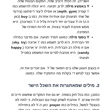
השנייה). זה הכלל היציב שלה, המקום הבטוח שלה.
Y באמצע מילה:
לרוב
תנועה. היא יכולה להישמע כמו
'i' קצרה (
gym
,
myth
) או אפילו ליצור דיפתונג (צירוף
של שתי תנועות) עם אותיות אחרות, כמו ב-
buy
(כאן
ה-U וה-Y עובדים יחד ליצירת צליל ה-'i' הארוכה). היא
ממש אוהבת לעבוד בצוות, או להיות המרכז של
המסיבה.
Y בסוף מילה:
כמעט תמיד
תנועה. אם מדובר במילה
חד-הברתית, היא לרוב תשמע כמו 'i' ארוכה (
try
,
sky
).
אם זו מילה רב-הברתית, היא תהיה 'e' ארוכה (
,
happy
candy
). היא אוהבת לסיים את המשפט בסטייל
תנועתי.
זו בעצם העוגן שלנו בים הסוער של Y. אם זוכרים את זה,
אפשר כבר לנחש די בקלות מה התפקיד שלה. כמעט.
2. מילים שמאתגרות את השכל הישר
כמובן, כמו בכל חוק בשפה, יש גם את המקרים שפשוט חייבים
להיות שונים. Y אוהבת לשחק קצת עם הגבולות, כי למה לא
בעצם? למשל, במילים כמו
prayer
. כאן ה-Y לא בתחילת
מילה, אבל היא גם לא בדיוק תנועה בפני עצמה. היא חלק