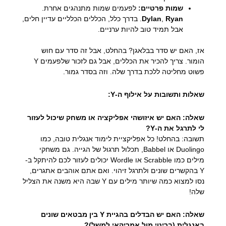
שמות פרטיים:
לפעמים שמות מתנהגים אחרת.
Ryan
,
Dylan
. בדרך כלל, הכללים הכלליים עדיין חלים,
אבל תמיד טוב להיות ערניים.
אז, האם יש סדר בבלאגן? בהחלט, אבל זה סדר עם חוש
הומור. צריך להכיר את הכללים, אבל גם לזכור שלפעמים Y
פשוט מחליטה ללכת בדרך שלה. וזה בסדר גמור.
שאלות ותשובות על אילוף ה-Y:
שאלה: האם יש איזושהי אפליקציה או משחק שיכול לעזור
לי לתרגל את ה-Y?
תשובה: בהחלט! כל אפליקציית לימוד אנגלית טובה, כמו
Duolingo או Babbel, תכלול תרגול של הגייה. גם משחקי
מילים כמו Scrabble או Wordle יכולים לעזור לכם להיתקל ב-
Y בהקשרים שונים ולתרגל זיהוי. ואם אתם אוהבים אתגרים,
נסו למצוא כמה שיותר מילים עם Y שבה היא משנה את הצליל
שלה!
שאלה: האם יש הבדלים בהגיית Y בין מבטאים שונים
באנגלית (בריטי מול אמריקאי למשל)?