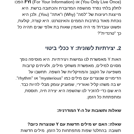
(You Only Live Once) או
FYI
(For Your Information) הפכו
לחלק בלתי נפרד מהשפה המדוברת והכתובה ברשת. היא
מייצגת רעיונות של "למה" (Why) ו"אתה" (You), ולכן היא
נוכחת מאוד בתרבות הממים והאינטרנט. היא קצרה, קולעת,
ופשוט עובדת! מי היה מאמין שאות בת אלפי שנים תהיה כל
כך "טרנדית"?
2. יצירתיות לשונית: Y ככלי ביטוי
האות Y מאפשרת לנו גמישות ויצירתיות. היא מוסיפה נופך
מסוים למילים, מאפשרת משחקי מילים, ולעיתים קרובות
משפיעה על הקצב והמוזיקליות של השפה. תחשבו על
הדימויים שנוצרים עם מילים כמו "mysterious" או "rhythm".
יש בה משהו קליל ואוורירי, שמעניק עומק מבלי להיות כבד.
היא שם כדי להזכיר לנו שהשפה היא יצירה חיה, תוססת,
ומתפתחת כל הזמן.
שאלות ותשובות על ה-Y המודרנית:
שאלה: האם יש מילים חדשות עם Y שנוצרות כיום?
תשובה: בהחלט! שפות מתפתחות כל הזמן. מילים חדשות