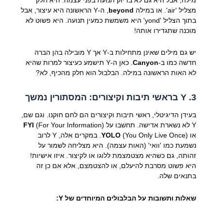
מצליל 'air'. או במילה
beyond
, ה-Y הראשונה היא עיצור, אבל
בתוך הצליל 'yond' היא משמשת כמעין תנועה. היא פשוט לא
מוכנה שתגדירו אותה!
יש גם מילים שאינן מתחילות ב-Y אך Y מובילה בהן הברה
חדשה כמו ב-
Canyon
. כאן ה-Y תישמע כעיצור למרות שהיא
לא האות הראשונה במילה. הבלבול הוא חלק מהכיף, לא?
3. Y בראשי תיבות וקיצורים: המסתורין נמשך
בעידן הדיגיטלי, ראשי תיבות וקיצורים הם לחם חוקנו. וגם שם,
Y לא נשארת אדישה. תחשבו על
(For Your Information)
FYI
או
YOLO
(You Only Live Once). במקרים אלה, Y לרוב
נשמעת כמו 'וואי' (האות עצמה). היא מצליחה לשמור על
זהותה, גם כשהיא מצטמצמת ללוגו או לקיצור. איזו אישיות!
היא פשוט מסרבת להיעלם, או להצטמצם, אלא אם כן זה
בתנאים שלה.
שאלות ותשובות על הבלבולים המיוחדים של Y: