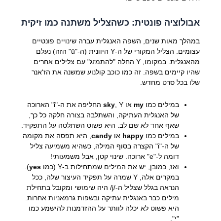
אבולוציה פונטית: כשהצליל משתנה כמו זיקית
במהלך מאות שנים, השפה האנגלית עברה שינויים פונטיים
עצומים. הצליל המקורי של ה-Y היוונית (ה-"ü" הזה) נעלם
מהאנגלית. במקומו, Y החלה "להתמזג" עם צלילים אחרים
שהיו קיימים בשפה. זה כמו כוכב קולנוע שמשנה את הז'אנר
שלו בכל סרט מחדש.
במילים כמו
my
או
sky
, Y החליפה את ה-"i" הארוכה
של האנגלית העתיקה, והשתלבה בצורה חלקה כל כך,
שאף אחד לא שם לב. היא פשוט השתלטה על התפקיד.
במילים כמו
happy
או
candy
, היא תפסה את מקומה
של ה-"i" הקצרה בסוף המילה, כשהיא משמיעה צליל
דומה ל-"e" ארוכה. שינוי קטן, אבל משמעותי!
ואז, כמובן, יש את המילים שמתחילות ב-Y (כמו
yes
).
במקרים אלה, Y שמרה על תפקיד העיצור שלה, ככל
הנראה בגלל שצליל ה-/j/ היה שימושי ומקובל בתחילת
מילים כבר באנגלית עתיקה ובשפות גרמאניות אחרות.
היא פשוט לא יכלה לוותר על ההזדמנות להישמע כמו
"י".