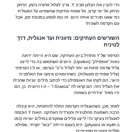
כדי להבין את הבלגן סביב Y, צריך לצלול אחורה בזמן, הרחק
הרחק אל ימי קדם, אל שפות עתיקות שהשפיעו על האנגלית
כפי שאנו מכירים אותה היום. זה כמו לנסוע במכונת זמן, אבל
עם הקדמה לשונית!
השורשים העתיקים: מיוונית ועד אנגלית, דרך
לטינית
הסיפור של Y מתחיל ביוון העתיקה, שם היא הייתה ידועה
כאות "אופסילון" (Upsilon). היוונים השתמשו בה כדי לייצג
צליל שדמה פחות או יותר לצליל ה"ü" הגרמני, או ל-I הצרפתי
(צליל שפתיים מעוגלות). כשהרומאים אימצו את האלפבית
היווני, הם לקחו את האופסילון כדי לכתוב מילים יווניות שהכילו
את הצליל הזה. הם קראו לה "i Graeca" – ה-I היוונית. כן, הם
היו מאוד יצירתיים בשמות.
לאחר מכן, כשהאנגלית הקדומה החלה להתפתח, היא קיבלה
הרבה השפעות מהלטינית והנורדית העתיקה. האות Y הוכנסה
לאנגלית בעיקר כדי לייצג צלילים שמקורם במילים יווניות (כמו
ב-
myth
או
physics
). היא בעצם הייתה "יבוא" יוקרתי, שמילא
חללים פונטיים ספציפיים.