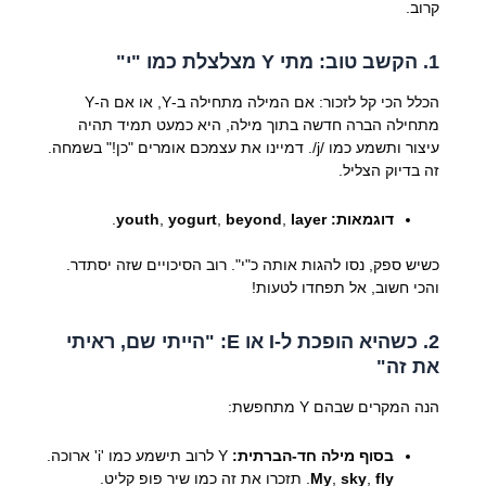
קרוב.
1. הקשב טוב: מתי Y מצלצלת כמו "י"
הכלל הכי קל לזכור: אם המילה מתחילה ב-Y, או אם ה-Y
מתחילה הברה חדשה בתוך מילה, היא כמעט תמיד תהיה
עיצור ותשמע כמו /j/. דמיינו את עצמכם אומרים "כן!" בשמחה.
זה בדיוק הצליל.
דוגמאות:
layer
,
beyond
,
yogurt
,
youth
.
כשיש ספק, נסו להגות אותה כ"י". רוב הסיכויים שזה יסתדר.
והכי חשוב, אל תפחדו לטעות!
2. כשהיא הופכת ל-I או E: "הייתי שם, ראיתי
את זה"
הנה המקרים שבהם Y מתחפשת:
בסוף מילה חד-הברתית:
Y לרוב תישמע כמו 'i' ארוכה.
fly
,
sky
,
My
. תזכרו את זה כמו שיר פופ קליט.