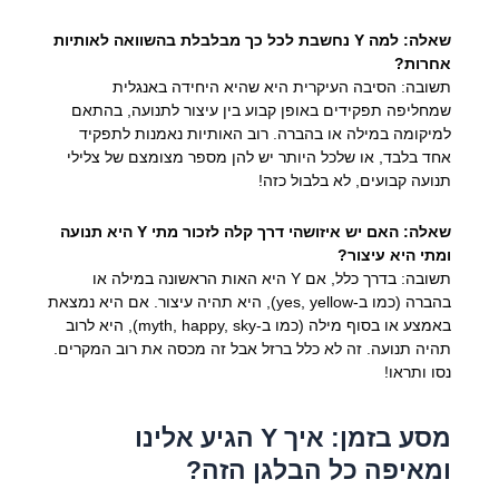
שאלה: למה Y נחשבת לכל כך מבלבלת בהשוואה לאותיות
אחרות?
תשובה: הסיבה העיקרית היא שהיא היחידה באנגלית
שמחליפה תפקידים באופן קבוע בין עיצור לתנועה, בהתאם
למיקומה במילה או בהברה. רוב האותיות נאמנות לתפקיד
אחד בלבד, או שלכל היותר יש להן מספר מצומצם של צלילי
תנועה קבועים, לא בלבול כזה!
שאלה: האם יש איזושהי דרך קלה לזכור מתי Y היא תנועה
ומתי היא עיצור?
תשובה: בדרך כלל, אם Y היא האות הראשונה במילה או
בהברה (כמו ב-yes, yellow), היא תהיה עיצור. אם היא נמצאת
באמצע או בסוף מילה (כמו ב-myth, happy, sky), היא לרוב
תהיה תנועה. זה לא כלל ברזל אבל זה מכסה את רוב המקרים.
נסו ותראו!
מסע בזמן: איך Y הגיע אלינו
ומאיפה כל הבלגן הזה?