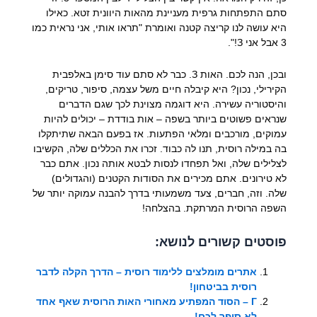
סתם התפתחות גרפית מעניינת מהאות היוונית זטא. כאילו
היא עושה לנו קריצה קטנה ואומרת "תראו אותי, אני נראית כמו
3 אבל אני З!".
ובכן, הנה לכם. האות З. כבר לא סתם עוד סימן באלפבית
הקירילי, נכון? היא קיבלה חיים משל עצמה, סיפור, טריקים,
והיסטוריה עשירה. היא דוגמה מצוינת לכך שגם הדברים
שנראים פשוטים ביותר בשפה – אות בודדת – יכולים להיות
עמוקים, מורכבים ומלאי הפתעות. אז בפעם הבאה שתיתקלו
בה במילה רוסית, תנו לה כבוד. זכרו את הכללים שלה, הקשיבו
לצלילים שלה, ואל תפחדו לנסות לבטא אותה נכון. אתם כבר
לא טירונים. אתם מכירים את הסודות הקטנים (והגדולים)
שלה. וזה, חברים, צעד משמעותי בדרך להבנה עמוקה יותר של
השפה הרוסית המרתקת. בהצלחה!
פוסטים קשורים לנושא:
אתרים מומלצים ללימוד רוסית – הדרך הקלה לדבר
רוסית בביטחון!
Г – הסוד המפתיע מאחורי האות הרוסית שאף אחד
לא סיפר לכם!