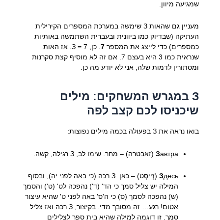
שמגיעה מיוון.
מעניין גם שהאות З שימשה במערכת המספרים הקירילית
העתיקה (שבדיוק כמו ביוונית ובעברית השתמשה באותיות
כמספרים) כדי לייצג את המספר
7
. כן, З = 7. אז האות
שנראית כמו 3 היא בעצם 7. אם זה לא מוסיף קצת סקרנות
ומסתורין לדמות שלה, אני לא יודע מה כן.
З במגרש המשחקים: מילים
שיכניסו לכם קצב לפה
בואו נראה את З בפעולה בכמה מילים נפוצות:
автра (זאבטרה) – מחר. שימו לב, З רגילה, קשה.
З
З
десь (זְיֵיסְט) – כאן. З רכה (כי באה לפני יֵה), ובסוף
המילה יש צליל סמך כי הד' (ד') נהפכה לט' (ט') והסמך
(ש) נהפכה לסמך (ס) כי ה'ס' באה לפני ט' שהיא עיצור
אטום! רגע… זה מסובך מדי. בקיצור, З רכה ואז צליל
סמך. זו דוגמה למילה שהיא בית ספר לצלילים