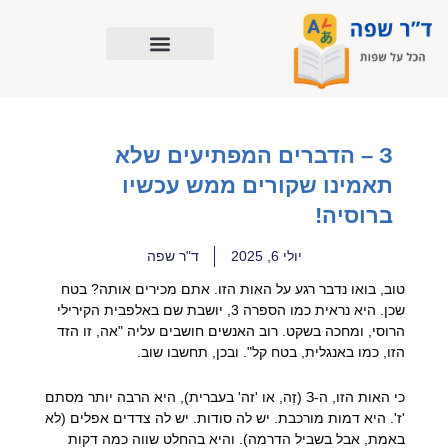
ילוג
תוכן
З – הדברים המפתיעים שלא
תאמינו שקורים ממש עכשיו
ברוסיה!
יולי 6, 2025
ד"ר שפה
טוב, בואו נדבר רגע על האות הזו. אתם מכירים אותה? בטח
שכן. היא נראית כמו הספרה 3, יושבת שם באלפבית הקירילי
הרוסי, ומחכה בשקט. רוב האנשים חושבים עליה "אה, זו הזד
הזו, כמו באנגלית, בטח קל". ובכן, תחשבו שוב.
כי האות הזו, ה-З (זֶה, או 'זה' בעברית), היא הרבה יותר מסתם
'ז'. היא דמות מורכבת. יש לה סודות. יש לה צדדים אפלים (לא
באמת, אבל בשביל הדרמה). והיא בהחלט שווה כמה דקות