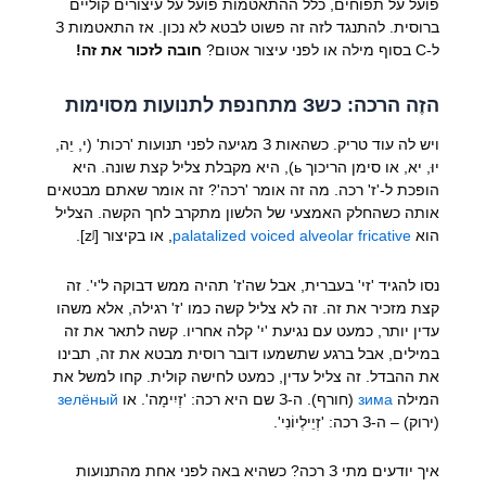
פועל על תפוחים, כלל ההתאטמות פועל על עיצורים קוליים
ברוסית. להתנגד לזה זה פשוט לבטא לא נכון. אז התאטמות З
ל-С בסוף מילה או לפני עיצור אטום?
חובה לזכור את זה!
הזֶה הרכה: כשЗ מתחנפת לתנועות מסוימות
ויש לה עוד טריק. כשהאות З מגיעה לפני תנועות 'רכות' (י, יֵה,
יוּ, יא, או סימן הריכוך ь), היא מקבלת צליל קצת שונה. היא
הופכת ל-'ז' רכה. מה זה אומר 'רכה'? זה אומר שאתם מבטאים
אותה כשהחלק האמצעי של הלשון מתקרב לחך הקשה. הצליל
הוא
palatalized voiced alveolar fricative
, או בקיצור [zʲ].
נסו להגיד 'זי' בעברית, אבל שה'ז' תהיה ממש דבוקה ל'י'. זה
קצת מזכיר את זה. זה לא צליל קשה כמו 'ז' רגילה, אלא משהו
עדין יותר, כמעט עם נגיעת 'י' קלה אחריו. קשה לתאר את זה
במילים, אבל ברגע שתשמעו דובר רוסית מבטא את זה, תבינו
את ההבדל. זה צליל עדין, כמעט לחישה קולית. קחו למשל את
המילה
зима
(חורף). ה-З שם היא רכה: 'זְיִימָה'. או
зелёный
(ירוק) – ה-З רכה: 'זְיֵילְיוֹנִי'.
איך יודעים מתי З רכה? כשהיא באה לפני אחת מהתנועות