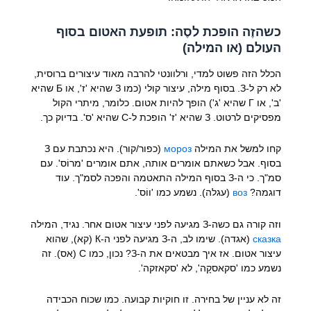
כשהזֶה הופכת לסֶה: תופעת האטום בסוף
העולם (או המילה)
הכלל הזה פשוט למדי, ורלוונטי להרבה מאוד עיצורים ברוסית,
לא רק ל-З. בסוף מילה, עיצור קולי (כמו З שהיא 'ז', או Б שהיא
'ב', או Г שהיא 'ג') הופך להיות אטום. כלומר, מיתרי הקול
מפסיקים לרטוט. З שהיא 'ז' הופכת ל-С שהיא 'ס'. בדיוק כך.
קחו למשל את המילה
мороз
(כפור/קור). היא נכתבת עם З
בסוף. אבל כשאתם אומרים אותה, אתם אומרים 'מרוֹס'. עם
סמ"ך. כי ה-З בסוף המילה התאטמה והפכה לסמ"ך. עוד
דוגמה?
воз
(עגלה). נשמע כמו 'ווֹס'.
וזה קורה גם כשה-З מגיעה לפני עיצור אטום אחר. נגיד, המילה
сказка
(אגדה). שימו לב, ה-З מגיעה לפני ה-К (קא), שהוא
עיצור אטום. אז איך מבטאים את ה-З? נכון, כמו С (אס). זה
נשמע כמו 'סקאסקָה', לא 'סקאזקה'.
זה לא עניין של בחירה. זו חוקיות קבועה. כמו שכוח הכבידה