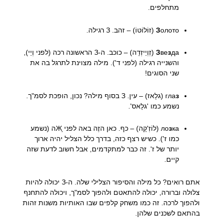
מתחלפים.
олото (זוֹלוֹטוֹ) – זהב. З רגילה.
З
з
ве
З
да (זְוְיֵיזְדָה) – כוכב. ה-З הראשונה רכה (לפני וְיֵי),
והשנייה רגילה (לפני ד'). מילה מצוינת לתרגל בה את
שני הסוגים!
з
гла
(גלָאז) – עין. З בסוף מילה? נכון, הופכת לסמ"ך.
נשמע כמו 'גלָאס'.
з
ло
ка (לוֹזְ'קָה) – כף. כאן הזֶה באה לפני Жָה (נשמע
כמו ז'). כשיש רצף כזה, בדרך כלל הצליל יהיה ארוך
יותר של ז'. זה כבר למתקדמים, אבל חשוב לדעת שזה
קיים.
אתם רואים? כל מילה והסיפור הצלילי שלה. ה-З יכולה להיות
צלולה וברורה, יכולה להתאטם ולהפוך לסמ"ך, ויכולה להתחנף
ולהפוך לרכה. זה כמו משחק קלפים שבו האותיות משנות זהות
בהתאם לשכנים שלהן.