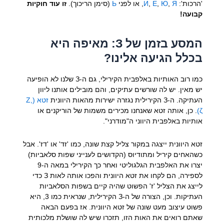
'הרכות':
Я
,
Ю
,
Е
,
И
, או לפני
Ь
(סימן הריכוך).
זו עוד חוקיות
קבועה!
המסע בזמן של З: מאיפה היא
בכלל הגיעה אלינו?
כמו רוב האותיות באלפבית הקירילי, גם ה-З שלנו לא הופיעה
יש מאין. יש לה שורשים עתיקים, והם מובילים אותנו ליוון
העתיקה. ה-З הקירילית נגזרה ישירות מהאות היוונית
זטא (Ζ,
ζ)
. כן, אותה זטא שאנחנו מכירים משמות של הוריקנים או
אותיות באלפבית היווני ה"מודרני".
זטא היוונית ייצגה במקור צליל קצת שונה, כמו 'זד' או 'דז'. אבל
כשהאחים קיריל ומתודיוס (הקדושים לענייני שפות סלאביות)
יצרו את האלפבית הגלגוליטי ואחר כך הקירילי במאה ה-9
לספירה, הם לקחו את זטא היוונית והפכו אותה לאות З כדי
לייצג את הצליל 'ז' הפשוט שהיה קיים בשפות הסלאביות
העתיקות. וכן, הצורה של ה-З הקירילית, שנראית כמו 3, היא
פשוט עיצוב מעט שונה של זטא היוונית. אז בפעם הבאה
שאתם רואים את האות הזו, תזכרו שיש לה שושלת מלכותית