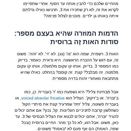
מהחיים שלכם כדי להבין אותה עד הסוף. אחרי שתסיימו
לקרוא את זה, לא רק שתכירו את З, תרגישו כאילו גדלתם
איתה באותו גן ילדים. מוכנים לצלול פנימה?
הדמות המוזרה שהיא בעצם מספר:
סודות האות זֶה ברוסית
האות З. רשמית, שמה הוא 'זֶה' (зэ). לא 'זי'. לא 'זהה'. פשוט
זֶה, עם דגש על ההברה הראשונה. היא נראית, כאמור, בדיוק
כמו המספר 3. בדיוק. אותו קו עקום מלמעלה, אותו קו עקום
מלמטה. זה מבלבל? קצת. זה קוסם? בהחלט. כאילו שהיא
מתחבאת מאחורי זהות בדויה מספרית.
אבל מבחינת צליל? היא נשמעת כמו 'ז' בעברית. כן, כמו
ב'זברה'. או ב'זיקוק'. הצליל הוא
voiced alveolar fricative
, או
בעברית פשוטה, צליל 'זזזז' שמרעיד קצת את מיתרי הקול
כשהלשון קרובה לחניכיים העליונות. קל, נכון? אם אתם יכולים
להגיד 'זברה', אתם יכולים לבטא את הצליל הבסיסי של З. עד
כאן, פשוט. אבל רגע, לא כל כך מהר. החיים ברוסית (ובכל
שפה, האמת) הם אף פעם לא *באמת* פשוטים.