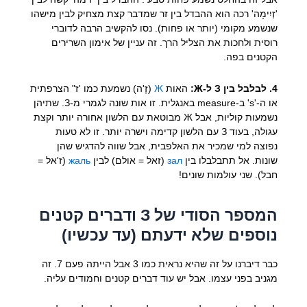
'זְיִימָה' רכה הוא ההבדל בין זר שמדבר קצת מצחיק לבין מישהו
שנשמע מקומי (יותר או פחות). נסו להקשיב הרבה לדוברי
רוסית ולחכות את הצליל הרך. זה עניין של אימון השרירים
הקטנים בפה.
4. לבלבל בין З ל-Ж:
האות
Ж
(זֶ'ה) נשמעת כמו 'ז" הצרפתית
או ה-'s' ב-measure באנגלית. זו אות שונה לגמרי מ-З. שתיהן
נשמעות קוליות, אבל Ж מבוטאת עם הלשון אחורה יותר וקצת
עגולה, בעוד З עם הלשון קדימה וישרה יותר. זו לא טעות
נפוצה למי שמכיר את האלפבית, אבל שווה להדגיש שהן
שונות. אל תתבלבלו בין
зал
(זאל = אולם) לבין
жаль
(ז'אל =
חבל). שני עולמות שונים!
המספר הסודי של З ודברים קטנים
נוספים שלא ידעתם (עד עכשיו)
כבר דיברנו על זה שהיא נראית כמו 3 אבל הייתה פעם 7. זה
מגניב בפני עצמו. אבל יש עוד דברים קטנים וחמודים עליה.