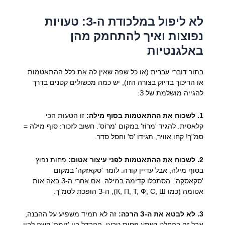
לא ליפול במלכודת ה-З: טעויות
נפוצות ואיך להתחמק מהן
באלגנטיות
בתור דוברי עברית (או כל שפה שאין לה את כלל ההתאטמות
או הריכוך בדיוק בצורה הזו), יש כמה מכשולים קטנים בדרך
להגייה מושלמת של З:
1. לשכוח את ההתאטמות בסוף מילה:
זו הטעות הכי
קלאסית. להגיד 'מרוֹז' במקום 'מרוֹס'. חשוב לזכור: סוף מילה =
סמ"ך! קחו אוויר, תגידו 'ס' וחסל סדר.
2. לשכוח את ההתאטמות לפני עיצור אטום:
פחות נפוץ
בסוף מילה, אבל עדיין קורה. לומר 'סקאזקה' במקום
'סקאסקָה'. הסתכלו קדימה במילה. אם אחרי ה-З באה אות
אטומה (כמו К, П, Т, Ф, С, Ш), ה-З הופכת לסמ"ך.
3. לא לבטא את ה-З הרכה:
זה לא תמיד משפיע על ההבנה,
אבל זה בהחלט נשמע פחות טבעי. ההבדל בין 'זימה' קשה לבין