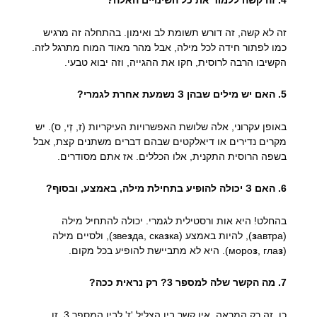
4. זה קשה ללמוד את כל השינויים האלה?
זה לא קשה, זה דורש תשומת לב ואימון. בהתחלה זה מרגיש
כמו לפתור חידה לכל מילה, אבל מהר מאוד המוח מתרגל לזה.
הקשיבו הרבה לרוסית, חקו את ההגייה, וזה יבוא טבעי.
5. האם יש מילים שבהן З נשמעת אחרת לגמרי?
באופן עקרוני, אלה שלושת האפשרויות העיקריות (ז, זְי, ס). יש
מקרים נדירים או דיאלקטים שבהם דברים משתנים קצת, אבל
בשפה הרוסית התקנית, אלו הכללים. אז אתם מסודרים.
6. האם З יכולה להופיע בתחילת מילה, באמצע, ובסוף?
בהחלט! היא אות ורסטילית לגמרי. יכולה להתחיל מילה
(
автра), להיות באמצע (зве
з
з
да, ска
з
ка), ולסיים מילה
(моро
з
, гла
з
). היא לא מתביישת להופיע בכל מקום.
7. מה הקשר שלה למספר 3? רק נראית ככה?
כן, זה רק המראה. אין קשר בין הצליל 'ז' לבין המספר 3. זו