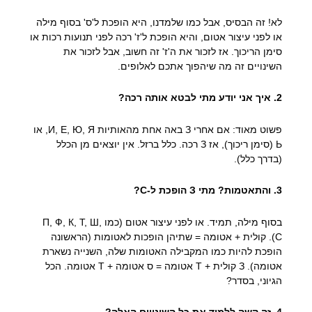
לא! זה הבסיס, אבל כמו שלמדנו, היא הופכת ל'ס' בסוף מילה
או לפני עיצור אטום, והיא הופכת ל'ז' רכה לפני תנועות רכות או
סימן הריכוך. אז לזכור את ה'ז' זה חשוב, אבל לזכור את
השינויים זה מה שיהפוך אתכם לאלופים.
2. איך אני יודע מתי לבטא אותה רכה?
פשוט מאוד: אם אחרי З באה אחת מהאותיות И, Е, Ю, Я, או
Ь (סימן ריכוך), אז З רכה. כלל ברזל. אין יוצאים מן הכלל
(בדרך כלל).
3. והתאטמות? מתי З הופכת ל-С?
בסוף מילה, תמיד. או לפני עיצור אטום (כמו П, Ф, К, Т, Ш,
С). קולית + אטומה = שתיהן הופכות לאטומות (הראשונה
הופכת להיות כמו המקבילה האטומות שלה, השנייה נשארת
אטומה). З קולית + Т אטומה = ס אטומה + Т אטומה. הכל
הגיוני, בסדר?