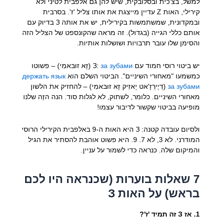
למשל, בצ'כית ובסלובקית, שיש להן גם אלפבית לטיני ולא
קירילי, האות Z עדיין מייצגת את אותו צליל 'ז'. בסרבית
ובמקדונית, שמשתמשות בקירילית, יש את אותה З בדיוק עם
אותם כללי הגייה (בגדול). זה מראה שהקונספט של הצליל הזה
והסימן שלו עובר תרבויות ושושלות אותיות.
יש ביטוי רוסי חמוד עם З:
за зубами
(זָא זוּבּאמִי) – פשוטו
כמשמעו "מאחורי השיניים". הביטוי השלם הוא
держать язык
за зубами
(דְיֶירְזָ'אט יָאזִיק זָא זוּבּאמִי) – להחזיק את הלשון
מאחורי השיניים. כלומר, לשתוק, לא לגלות סוד. הנה הזֶה שלנו
מופיעה בביטוי שקשור לדיבור עצמו!
ולסיום עובדה קטנה: З היא האות ה-9 באלפבית הקירילי הרוסי
המודרני. לא 3, לא 7. 9. היא פשוט אוהבת להסתיר את הגיל
והמיקום שלה. כנראה כדי לשמור על עניין.
7 שאלות בוערות (שכנראה היו לכם
בראש) על האות З
1. אז З זה תמיד 'ז'?