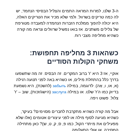
ה-З שלנו, למרות המראה התמים והצליל הבסיסי הנחמד, יש
לה כמה טריקים בשרוול. ולמי שלא מכיר את הטריקים האלה,
היא יכולה להפוך ממלכת הזברות הנחמדה למעבדה מטורפת
של צלילים משתנים. אז בואו נפשיל שרוולים ונראה מה קורה
כשהיא מחליפה מצבי רוח.
כשהאות З מחליפה תחפושת:
משחקי הקולות הסודיים
אוקיי, אז З היא 'ז' ברוב המקרים. זה הבסיס. זה מה שתשמעו
בדרך כלל בהתחלת מילים, או כשהיא באה לפני תנועה רגילה
(א, או, ו, אֵה). לדוגמה, במילה
забыть
(להשכח), היא נשמעת
בדיוק כמו ה'ז' שלנו. או במילה
заслуга
(הישג/זכות), שוב – 'ז'
צלול. פשוט ויפה.
אבל מה קורה כשהיא מתקרבת לחברים מסוימים? בעיקר,
כשהיא מגיעה לסוף מילה או לפני עיצורים אטומים (אלו שלא
מפעילים את מיתרי הקול, כמו פ, ס, ק, ט, ש)? כאן מתחילה
המסיבה. או אולי התעלומה.