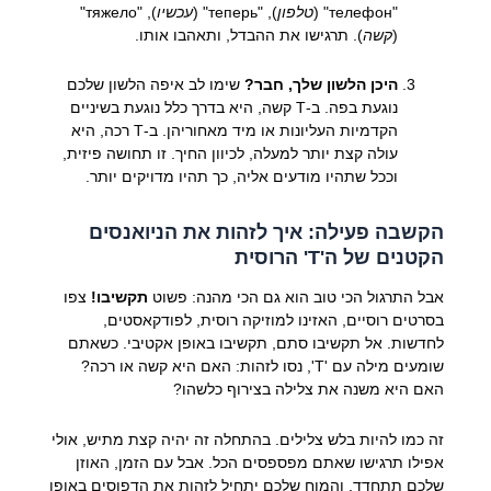
"телефон"
(
טלפון
),
"теперь"
(
עכשיו
),
"тяжело"
(
קשה
). תרגישו את ההבדל, ותאהבו אותו.
היכן הלשון שלך, חבר?
שימו לב איפה הלשון שלכם
נוגעת בפה. ב-Т קשה, היא בדרך כלל נוגעת בשיניים
הקדמיות העליונות או מיד מאחוריהן. ב-Т רכה, היא
עולה קצת יותר למעלה, לכיוון החיך. זו תחושה פיזית,
וככל שתהיו מודעים אליה, כך תהיו מדויקים יותר.
הקשבה פעילה: איך לזהות את הניואנסים
הקטנים של ה'Т' הרוסית
אבל התרגול הכי טוב הוא גם הכי מהנה: פשוט
תקשיבו!
צפו
בסרטים רוסיים, האזינו למוזיקה רוסית, לפודקאסטים,
לחדשות. אל תקשיבו סתם, תקשיבו באופן אקטיבי. כשאתם
שומעים מילה עם 'Т', נסו לזהות: האם היא קשה או רכה?
האם היא משנה את צלילה בצירוף כלשהו?
זה כמו להיות בלש צלילים. בהתחלה זה יהיה קצת מתיש, אולי
אפילו תרגישו שאתם מפספסים הכל. אבל עם הזמן, האוזן
שלכם תתחדד, והמוח שלכם יתחיל לזהות את הדפוסים באופן