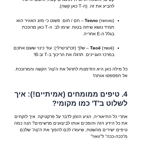
להביע את זה. (ה-Т כאן קשה).
Тепло
(тепло) – חם / חום: פשוט כי מזג האוויר הוא
תמיד נושא שיחה בטוח. שימו לב: ה-Т כאן מרוככת
בגלל ה-Е אחריה.
Твоё
(твоё) – שלך (זכר/ניטרלי): עוד כינוי ששם אתכם
במרכז העניינים. תרגלו את הריכוך ב-Т וב-В!
כל מילה כאן היא הזדמנות לתרגל את ה'טֶה' הקשה והמרוככת.
אל תפספסו אותה!
4. טיפים ממומחים (אמיתיים!): איך
לשלוט ב'Т' כמו מקומי?
אחרי כל התיאוריה, הגיע הזמן לדבר על פרקטיקה. איך לוקחים
את כל הידע הזה והופכים אותו לביצועים מרשימים? הנה כמה
טיפים ישירים מהשטח, שיעזרו לכם להפוך את ה'טֶה' שלכם
מ"ככה-ככה" ל"וואו!"