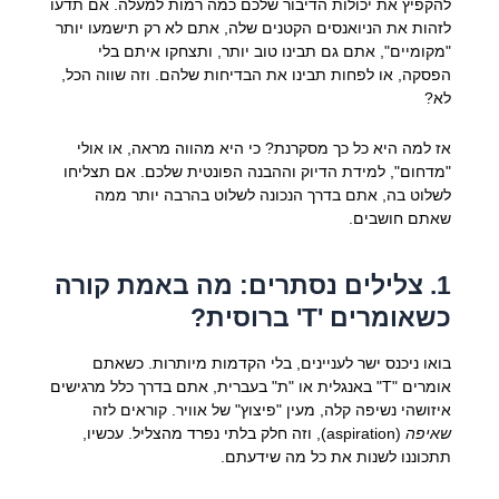
להקפיץ את יכולות הדיבור שלכם כמה רמות למעלה. אם תדעו
לזהות את הניואנסים הקטנים שלה, אתם לא רק תישמעו יותר
"מקומיים", אתם גם תבינו טוב יותר, ותצחקו איתם בלי
הפסקה, או לפחות תבינו את הבדיחות שלהם. וזה שווה הכל,
לא?
אז למה היא כל כך מסקרנת? כי היא מהווה מראה, או אולי
"מדחום", למידת הדיוק וההבנה הפונטית שלכם. אם תצליחו
לשלוט בה, אתם בדרך הנכונה לשלוט בהרבה יותר ממה
שאתם חושבים.
1. צלילים נסתרים: מה באמת קורה
כשאומרים 'Т' ברוסית?
בואו ניכנס ישר לעניינים, בלי הקדמות מיותרות. כשאתם
אומרים "Т" באנגלית או "ת" בעברית, אתם בדרך כלל מרגישים
איזושהי נשיפה קלה, מעין "פיצוץ" של אוויר. קוראים לזה
שאיפה
(aspiration), וזה חלק בלתי נפרד מהצליל. עכשיו,
תתכוננו לשנות את כל מה שידעתם.