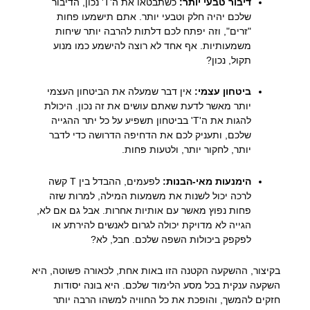
דיבור טבעי יותר:
כשתבטאו את ה'Т' נכון, הדיבור
שלכם יהיה חלק וטבעי יותר. אתם תישמעו פחות
"זרים", וזה יפתח לכם דלתות להרבה יותר שיחות
משמעותיות. אף אחד לא רוצה להישמע כמו מנוע
תקול, נכון?
ביטחון עצמי:
אין דבר שמעלה את הביטחון העצמי
יותר מאשר לדעת שאתם עושים את זה נכון. היכולת
להגות את ה'Т' בביטחון תשפיע על כל יתר ההגייה
שלכם, ותעניק לכם את הדחיפה הדרושה כדי לדבר
יותר, לחקור יותר, ולטעות פחות.
הימנעות מאי-הבנות:
לפעמים, ההבדל בין Т קשה
לרכה יכול לשנות את משמעות המילה, למרות שזה
פחות נפוץ מאשר עם אותיות אחרות. אבל גם אם לא,
הגייה לא מדויקת יכולה לגרום לאנשים להירתע או
לפקפק ביכולות השפה שלכם. חבל, לא?
בקיצור, ההשקעה הקטנה הזו באות אחת, לכאורה פשוטה, היא
השקעה ענקית בכל מסע הלימוד שלכם. היא בונה יסודות
חזקים להמשך, והופכת את כל החוויה למשהו הרבה יותר