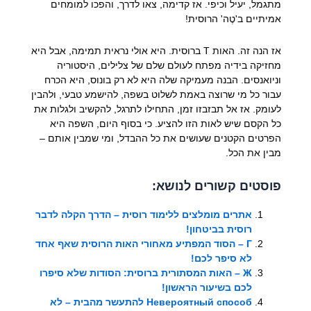
מתגמל, יעיל וכיפי. אז קדימה, צאו לדרך, והפכו למומחים
אמיתיים ב'טֶה' הרוסית!
אז הנה זה. האות Т ברוסית. היא אולי נראית תמימה, אבל היא
מחזיקה בידיה מפתח לעולם שלם של צלילים, היסטוריה
וניואנסים. הבנה מעמיקה שלה היא לא רק בונוס, היא הכרח
עבור כל מי שרוצה באמת לשלוט בשפה, להישמע טבעי, ולהבין
לעומק. אז אל תבזבזו זמן, התחילו לתרגל, להקשיב ולגלות את
כל הקסם שיש לאות הזו להציע. כי בסוף היום, השפה היא
הפרטים הקטנים שעושים את כל ההבדל, ומי שמבין אותם –
מבין את הכל.
פוסטים קשורים לנושא:
אתרים מומלצים ללימוד רוסית – הדרך הקלה לדבר
רוסית בביטחון!
Г – הסוד המפתיע מאחורי האות הרוסית שאף אחד
לא סיפר לכם!
Ж – האות המסתורית ברוסית: הסודות שלא סיפרו
לכם בשיעור הראשון!
Невероятный способ להתעשר מהבית – לא