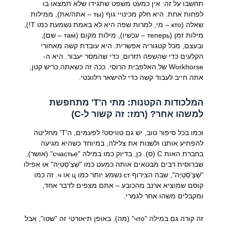
תחשבו על זה: אין כמעט משפט שתגידו שלא תמצאו בו
לפחות אחת. היא חלק מכינויי גוף (
ты
– אתה/את), ממילות
שאלה (
кто
– מי, למרות שפה היא לא באמת נשמעת כמו Т!),
מילות זמן (
теперь
– עכשיו), מילות מקום (
там
– שם),
ובעצם, מכל קטגוריה אפשרית. היא עובדת קשה מאחורי
הקלעים כדי שהשפה תזרום, כדי שהמסר יעבור. היא ה-
Workhorse של האלפבית הרוסי. ככה זה כשאתה כריש קטן,
אתה חייב לעבוד קשה כדי להישאר רלוונטי.
המלכודות הקטנות: מתי ה'Т' מתחפשת
למשהו אחר? (רמז: זה קשור ל-С)
וכמו בכל סיפור טוב, יש גם טוויסט! לפעמים, ה'Т' מחליטה
להפתיע אותנו ולשנות את צלילה, במיוחד כשהיא מגיעה
בחברת האות
С
(ס). כן, בדיוק כמו במילה
"счастье"
(אושר),
שברוסית רבים מבטאים אותה כמעט כמו "שְׁצַ'סְטְיֶה" או אפילו
"שַׁצָ'סְטְיֶה", שבה הצירוף
ст
נשמע יותר כמו
ц
או
ч
. זה כמו
קוסם שמוציא ארנב מהכובע – אתם מצפים לדבר אחד,
ומקבלים משהו אחר לגמרי.
זה קורה גם במילה
"что"
(מה). באופן תיאורטי זה "שטו", אבל