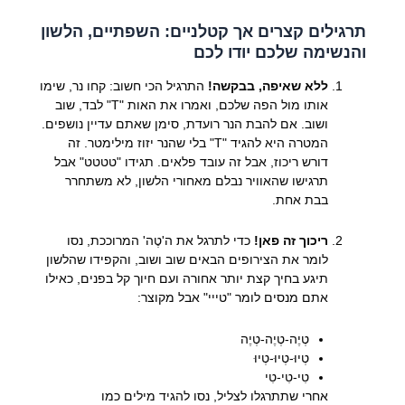
תרגילים קצרים אך קטלניים: השפתיים, הלשון
והנשימה שלכם יודו לכם
ללא שאיפה, בבקשה!
התרגיל הכי חשוב: קחו נר, שימו
אותו מול הפה שלכם, ואמרו את האות "Т" לבד, שוב
ושוב. אם להבת הנר רועדת, סימן שאתם עדיין נושפים.
המטרה היא להגיד "Т" בלי שהנר יזוז מילימטר. זה
דורש ריכוז, אבל זה עובד פלאים. תגידו "טטטט" אבל
תרגישו שהאוויר נבלם מאחורי הלשון, לא משתחרר
בבת אחת.
ריכוך זה פאן!
כדי לתרגל את ה'טֶה' המרוככת, נסו
לומר את הצירופים הבאים שוב ושוב, והקפידו שהלשון
תיגע בחיך קצת יותר אחורה ועם חיוך קל בפנים, כאילו
אתם מנסים לומר "טייי" אבל מקוצר:
טְיֶה-טְיֶה-טְיֶה
טְיוּ-טְיוּ-טְיוּ
טִי-טִי-טִי
אחרי שתתרגלו לצליל, נסו להגיד מילים כמו