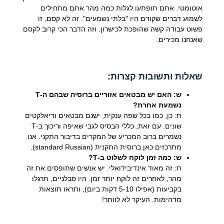
אוטומטי. אתם תופתעו לגלות כמה מהר אתם מתחילים
לשמוע דברים שקודם היו "בלתי נשמעים". זה לא קסם, זו
פשוט עבודה קשה שהופכת לכישרון. וזה הדבר הכי קרוב לקסם
שאנחנו מכירים.
שאלות ותשובות קצרות:
ש: האם יש מבטאים אזוריים ברוסיה שבהם ה-Т
נשמעת אחרת?
ת: כן, כמו בכל שפה ענקית, ישנם מבטאים ודיאלקטים
שונים. עם זאת, כללי הבסיס לגבי שאיפה וריכוך ב-Т
נשמרים ברוב המכריע של המקרים בדיבור התקני. אנו
מתרכזים כאן ברוסית התקנית (standard Russian).
ש: כמה זמן לוקח לשלוט ב-Т?
ת: זה מאוד אינדיבידואלי. יש אנשים שתופסים את זה
מהר, לאחרים זה לוקח יותר זמן. היו סבלניים, תרגלו
בקביעות (אפילו 5-10 דקות ביום), ותראו תוצאות
מדהימות. העיקר לא לוותר!