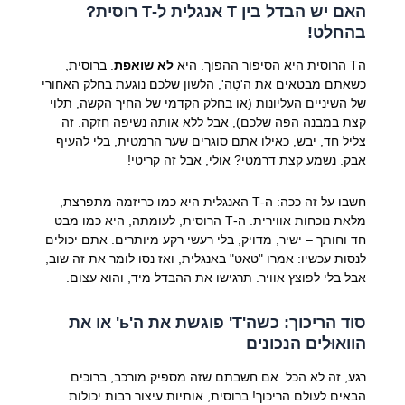
האם יש הבדל בין T אנגלית ל-Т רוסית?
בהחלט!
הТ הרוסית היא הסיפור ההפוך. היא
לא שואפת
. ברוסית,
כשאתם מבטאים את ה'טֶה', הלשון שלכם נוגעת בחלק האחורי
של השיניים העליונות (או בחלק הקדמי של החיך הקשה, תלוי
קצת במבנה הפה שלכם), אבל ללא אותה נשיפה חזקה. זה
צליל חד, יבש, כאילו אתם סוגרים שער הרמטית, בלי להעיף
אבק. נשמע קצת דרמטי? אולי, אבל זה קריטי!
חשבו על זה ככה: ה-T האנגלית היא כמו כריזמה מתפרצת,
מלאת נוכחות אווירית. ה-Т הרוסית, לעומתה, היא כמו מבט
חד וחותך – ישיר, מדויק, בלי רעשי רקע מיותרים. אתם יכולים
לנסות עכשיו: אמרו "טאט" באנגלית, ואז נסו לומר את זה שוב,
אבל בלי לפוצץ אוויר. תרגישו את ההבדל מיד, והוא עצום.
סוד הריכוך: כשה'Т' פוגשת את ה'ь' או את
הוואוּלים הנכונים
רגע, זה לא הכל. אם חשבתם שזה מספיק מורכב, ברוכים
הבאים לעולם הריכוך! ברוסית, אותיות עיצור רבות יכולות