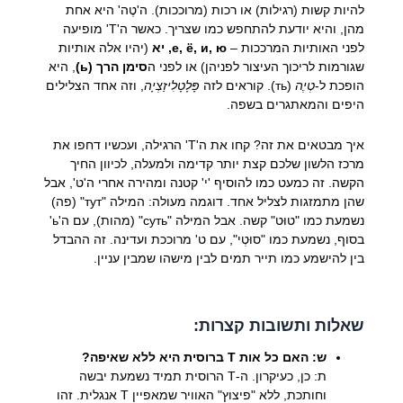
להיות קשות (רגילות) או רכות (מרוככות). ה'טֶה' היא אחת
מהן, והיא יודעת להתחפש כמו שצריך. כאשר ה'Т' מופיעה
לפני האותיות המרככות –
е, ё, и, ю, יא
(יהיו אלה אותיות
שגורמות לריכוך העיצור לפניהן) או לפני ה
סימן הרך (ь)
, היא
הופכת ל-
טְיֶה
(ть). קוראים לזה
פָּלָטָלִיזַצְיָה
, וזה אחד הצלילים
היפים והמאתגרים בשפה.
איך מבטאים את זה? קחו את ה'Т' הרגילה, ועכשיו דחפו את
מרכז הלשון שלכם קצת יותר קדימה ולמעלה, לכיוון החיך
הקשה. זה כמעט כמו להוסיף 'י' קטנה ומהירה אחרי ה'ט', אבל
שהן מתמזגות לצליל אחד. דוגמה מעולה: המילה
"тут"
(פה)
נשמעת כמו "טוּט" קשה. אבל המילה
"суть"
(מהות), עם ה'ь'
בסוף, נשמעת כמו "סוּטְי", עם ט' מרוככת ועדינה. זה ההבדל
בין להישמע כמו תייר תמים לבין מישהו שמבין עניין.
שאלות ותשובות קצרות:
ש: האם כל אות Т ברוסית היא ללא שאיפה?
ת: כן, כעיקרון. ה-Т הרוסית תמיד נשמעת יבשה
וחותכת, ללא "פיצוץ" האוויר שמאפיין T אנגלית. זהו