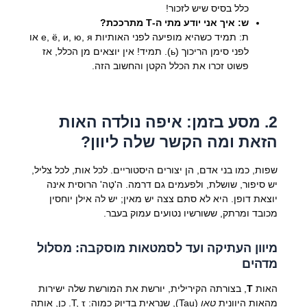
כלל בסיס שיש לזכור!
ש: איך אני יודע מתי ה-Т מתרככת?
ת: תמיד כשהיא מופיעה לפני האותיות е, ё, и, ю, я או
לפני סימן הריכוך (ь). תמיד! אין יוצאים מן הכלל, אז
פשוט זכרו את הכלל הקטן והחשוב הזה.
2. מסע בזמן: איפה נולדה האות
הזאת ומה הקשר שלה ליוון?
שפות, כמו בני אדם, הן יצורים היסטוריים. לכל אות, לכל צליל,
יש סיפור, שושלת, ולפעמים גם דרמה. ה'טֶה' הרוסית אינה
יוצאת דופן. היא לא סתם צצה יש מאין; יש לה אילן יוחסין
מכובד ומרתק, ששורשיו נטועים עמוק בעבר.
מיוון העתיקה ועד לסמטאות מוסקבה: מסלול
מדהים
האות
Т
, בצורתה הקירילית, יורשת את המורשת שלה ישירות
מהאות היוונית
טאו
(Tau), שנראית בדיוק כמוה:
Τ, τ
. כן, אותה