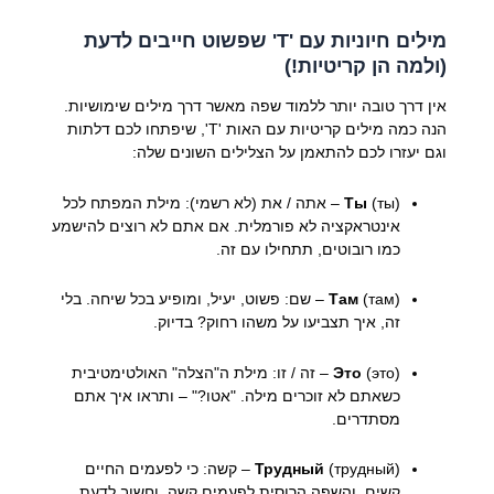
מילים חיוניות עם 'Т' שפשוט חייבים לדעת
(ולמה הן קריטיות!)
אין דרך טובה יותר ללמוד שפה מאשר דרך מילים שימושיות.
הנה כמה מילים קריטיות עם האות 'Т', שיפתחו לכם דלתות
וגם יעזרו לכם להתאמן על הצלילים השונים שלה:
Ты
(ты) – אתה / את (לא רשמי): מילת המפתח לכל
אינטראקציה לא פורמלית. אם אתם לא רוצים להישמע
כמו רובוטים, תתחילו עם זה.
Там
(там) – שם: פשוט, יעיל, ומופיע בכל שיחה. בלי
זה, איך תצביעו על משהו רחוק? בדיוק.
Это
(это) – זה / זו: מילת ה"הצלה" האולטימטיבית
כשאתם לא זוכרים מילה. "אטו?" – ותראו איך אתם
מסתדרים.
Трудный
(трудный) – קשה: כי לפעמים החיים
קשים, והשפה הרוסית לפעמים קשה, וחשוב לדעת