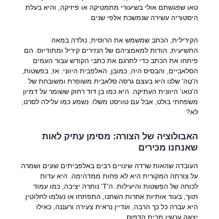
טאו שפגשתם אולי בשיעורי מתמטיקה או פיזיקה, והיא בעלת
היסטוריה עשירה שנמשכת אלפי שנים.
הקירילית, הכתב שמשמש את הרוסית, נולדה במאה
התשיעית, הודות למאמציהם של הנזירים קיריל ומתודיוס. הם
פיתחו את הכתב כדי לתרגם את כתבי הקודש עבור העמים
הסלאביים, והבסיס היה, כמובן, האלפבית היווני. אז, בפשטות,
ה'טֶה' שלנו היא בעצם גרסה סלאבית משופרת ומשובחת של
ה'טאו' היוונית העתיקה. היא כמו בן דוד רחוק ששומר על דמיון
משפחתי בולט, אבל עם טוויסט משלו. נשמע כמו עלילה לסרט,
לא?
האבולוציה של הצורה: מסימן עתיק לאות
שאנחנו מכירים
העובדה שהאות שרדה שינויים רבים באלפביתים שונים ושמרה
על צורתה המקורית היא לא פחות ממדהימה. היא עדות
לכוחה של הפשטות והיעילות. ה'Т' נותרה יציבה, כמו עמוד
תווך, בעוד אותיות אחרות השתנו, התפתחו או נעלמו לחלוטין.
היא עברה כל כך הרבה, ועדיין נראית צעירה ורעננה, כאילו
יצאה עכשיו מבית הדפוס.