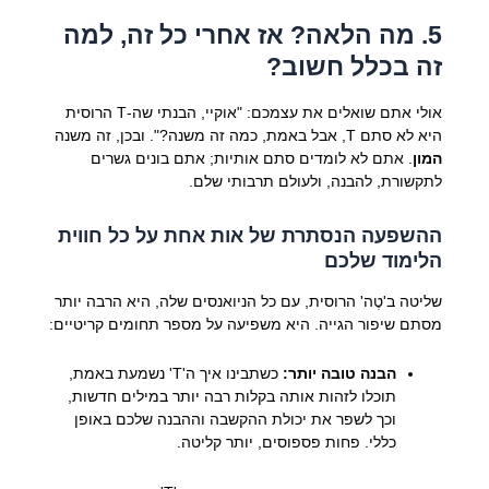
5. מה הלאה? אז אחרי כל זה, למה
זה בכלל חשוב?
אולי אתם שואלים את עצמכם: "אוקיי, הבנתי שה-Т הרוסית
היא לא סתם T, אבל באמת, כמה זה משנה?". ובכן, זה משנה
המון
. אתם לא לומדים סתם אותיות; אתם בונים גשרים
לתקשורת, להבנה, ולעולם תרבותי שלם.
ההשפעה הנסתרת של אות אחת על כל חווית
הלימוד שלכם
שליטה ב'טֶה' הרוסית, עם כל הניואנסים שלה, היא הרבה יותר
מסתם שיפור הגייה. היא משפיעה על מספר תחומים קריטיים:
הבנה טובה יותר:
כשתבינו איך ה'Т' נשמעת באמת,
תוכלו לזהות אותה בקלות רבה יותר במילים חדשות,
וכך לשפר את יכולת ההקשבה וההבנה שלכם באופן
כללי. פחות פספוסים, יותר קליטה.