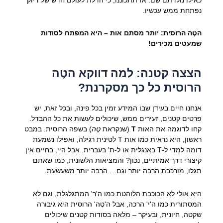
נפתחת ממש עכשיו.
הטֶה הרוסית: יותר מסתם אות – היא המפתח לסודות
שמעטים מכירים!
הצצה קטנה: למה דווקא הטֶה
הרוסית כל כך מסקרנת?
אנחנו חיים בעידן שבו המידע זמין בכל פינה, ובכל זאת, יש
פרטים קטנים, זעירים ממש, שיכולים לעשות את כל ההבדל.
קחו לדוגמה את האות
Т
(שנקראת
טֶה
) בשפה הרוסית. במבט
ראשון, היא נראית כמו אות T לטינית רגילה, ואפילו נשמעת
דומה למדי ל-T באנגלית או ל-ת' בעברית. אבל היי, בחיים אין
קיצורי דרך אמיתיים, נכון? והמציאות הלשונית, כמו שאתם
תגלו, מורכבת הרבה יותר וגם… הרבה יותר משעשעת.
היא אולי לא הכוכבת הלוהטת כמו ה'ר' המתגלגלת, וגם לא
המסתורית כמו ה'י' הרכה, אבל ה'טֶה' הרוסית היא גיבורה
שקטה, חיונית, ובעיקר – מלאה בסודות קטנים שיכולים