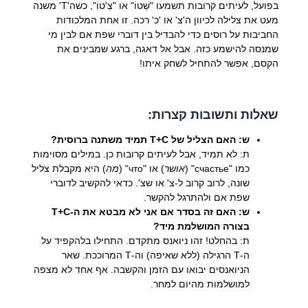
בפועל, לעיתים קרובות תשמעו "שְׁטוֹ" או "צְ'טוֹ", כשה'Т' משנה
מעט את צלילה לכיוון ה'צ' או 'כ' רכה. זו אחת המלכודות
החביבות על רוסים כדי להבדיל בין דוברי שפת אם לבין מי
שמנסה להישמע כזה. אבל אל דאגה, ברגע שמבינים את
הקסם, אפשר להתחיל לשחק איתו!
שאלות ותשובות קצרות:
ש: האם הצליל של Т+С תמיד משתנה ברוסית?
ת: לא תמיד, אבל לעיתים קרובות כן. במילים מסוימות
כמו
"счастье"
(
אושר
) או
"что"
(
מה
) היא מקבלת צליל
שונה, לרוב קרוב ל-צ' או שצ'. כדאי להקשיב לדוברי
שפת אם ולהתרגל להקשר.
ש: האם זה בסדר אם אני לא מבטא את ה-Т+С
בצורה המושלמת מיד?
ת: בהחלט! זהו ניואנס מתקדם. התחילו בלהקפיד על
ה-Т הרגילה (ללא שאיפה) וה-Т המרוככת. שאר
הניואנסים יבואו עם הזמן והקשבה. אף אחד לא מצפה
למושלמות מהיום למחר.