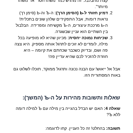
קצת מתבלבל. זה מרגיש כמו "משהו חסר" או "משהו
מיותר".
דמיון חזותי ל-Ь (הסימן הרך):
ה-Ъ וה-Ь (סימן רך)
נראות דומות, אבל התפקידים שלהן שונים בתכלית!
ה-Ь מרככת עיצורים, ה-Ъ מקשיחה ומפרידה. הבלבול
בין השתיים הוא עניין שבשגרה.
שכיחות נמוכה יחסית:
מכיוון שהיא לא מופיעה בכל
מילה, לומדים לא זוכים לתרגל אותה מספיק. היא צצה
פה ושם, ובדיוק כשכבר שכחתם את קיומה – היא
חוזרת להזכיר לכם שהיא עדיין פה!
אבל אל ייאוש! עם הבנה נכונה ותרגול ממוקד, תוכלו לשלוט גם
באות המסתורית הזו.
שאלות ותשובות מהירות על ה-Ъ (המשך):
שאלה 4:
האם יש הבדל בהגייה בין מילה עם Ъ למילה דומה
ללא Ъ?
תשובה:
בהחלט! זה כל העניין. קחו לדוגמה: