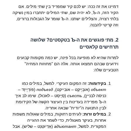
דמיינו את זה ככה: יש לכם קיר שמפריד בין שתי מילים. אם
הקיר הזה, ה-Ъ, לא יהיה שם, שתי המילים יתחברו במין נשיקה
בלתי רצויה, והצלילים ישתנו. ה-Ъ שומר על הגבולות ברורים,
וזה קריטי להבנה.
2. מתי פוגשים את ה-Ъ בטקסטים? שלושה
תרחישים קלאסיים
למרות שהיא לא מופיעה בכל פינה, יש כמה מקומות קבועים
וידועים שבהם תמצאו אותה. אלה הם "מחוזות המחיה"
הטבעיים שלה:
בקידומות:
זה המקום העיקרי. למשל, במילים כמו
объект
(אובְיֶיקְט – אובייקט),
подъезд
(פּוֹדְיֶיזְד –
כניסה לבניין),
съесть
(סְיֶיסְט – לאכול). שימו לב איך
ה-Ъ מפרידה בעדינות בין העיצור הקשה של הקידומת
לבין התנועה ה"יודית" שבאה אחריה.
במילים זרות:
לעיתים רחוקות, במילים שאולות משפות
אחרות, בעיקר מאנגלית, כדי לשמר את ההגייה
המקורית. למשל,
адъютант
(אַדְיוּטַנְט – שליש). אבל