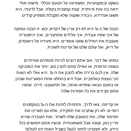
בשקט ובמקצועיות, ומשפיעה על הטעם הכללי. מישהו אולי
יראה בה אות מיותרת, קצת קמצנית בקולה, אבל לדעתי, היא
פשוט
אנדרדוג
, גיבורה שקטה שלא מקבלת מספיק קרדיט.
הבנה של ה-Ъ היא לא רק עניין של דקדוק יבש. זו הבנה עמוקה
של איך שפה עובדת, איך צלילים מתחברים, ואיך היסטוריה
מעצבת את המילים שאנו אומרים. היא מעידה על ניואנסים,
על דיוק, ועל עולם שלם של עדינות לשונית.
בסופו של דבר, אם אתם רוצים להיות מומחים אמיתיים
בשפה הרוסית, או אפילו סתם להבין טוב יותר את המכניקה
שלה, אין לכם ברירה אלא לחבק את ה-Ъ. היא אולי לא האות
הכי נוצצת באלפבית, אבל היא בהחלט אחת המעניינות שבהן.
אז בפעם הבאה שתראו אותה, אל תתעצבנו. חייכו. עכשיו
אתם מבינים את כל הסודות שלה!
אז קדימה, צאו לדרך, ותתחילו לזהות את ה-Ъ בטקסטים
רוסיים. לא רק שתבינו את תפקידה, אלא גם תעריכו את
הסיפור שלה, את המאבק שלה לשרוד, ואת העובדה שהיא
עדיין כאן, קטנה אבל משמעותית. עכשיו אתם חמושים בכל
הידע, ולא תצטרכו לחזור לגוגל בשביל האות הזו לעולם!