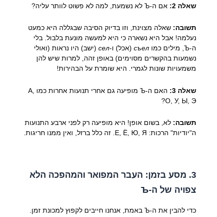
שאלה 2:
אם ה-Ъ לא נשמעת, למה לא פשוט לוותר עליה?
תשובה:
שאלה מצוינת, וזו בדיוק הסיבה שבגללה היא כמעט
נעלמה! אבל היא נשארה כי היא למעשה מונעת בלבול. בלי
ה-Ъ, מילים כמו
съел
(אכל) ו-
сел
(ישב) היו נראות (ואולי
נשמעות בהקשרים מסוימים) באופן זהה, למרות שיש להן
משמעויות שונות לגמרי. היא שומרת על הבהירות!
שאלה 3:
האם ה-Ъ מופיעה גם אחרי תנועות אחרות כמו А,
О, У, Ы, Э?
תשובה:
לא, בשום אופן! היא מופיעה רק לפני ארבע התנועות
ה"יודיות" הרכות: Е, Ё, Ю, Я. זה כלל ברזל, ואין ממנו חריגות.
3. מסע בזמן: העבר המפואר והמהפכה הלא
צפויה של ה-Ъ
כדי להבין את ה-Ъ באמת, אנחנו חייבים לקפוץ למכונת זמן.