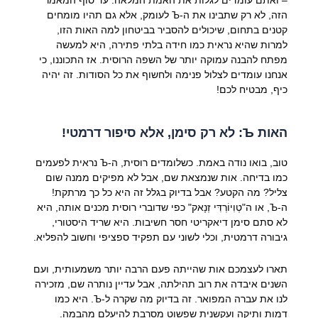
הזה, לא רק שתבינו את ה-Ъ לעומק, אלא גם תהיו מומחים
קטנים בתחום, שיכולים להסביר בביטחון למה האות הזו,
למרות שהיא נראית כמו חידה בלתי פתירה, היא למעשה
מפתח להבנה עמוקה יותר של השפה הרוסית. אז התכוננו, כי
אנחנו עומדים לצלול פנימה ולחשוף את כל הסודות. זה יהיה
כיף, מבטיח לכם!
האות Ъ: לא רק סימן, אלא סיפור דרמטי!
טוב, בואו נודה באמת. כשלומדים רוסית, ה-Ъ נראית לפעמים
כמו בדיחה. אות שנמצאת שם, אבל לא מפיקים ממנה שום
צליל? מה הקטע? אבל בדיוק בגלל זה היא כל כך מרתקת!
ה-Ъ, או ה"טְוִיוֹרְדִּי זְנָאק" כפי שדוברי רוסית מכנים אותה, היא
לא סתם סימן דיאקריטי חסר חשיבות. היא שריד היסטורי,
גיבורה דרמטית, וכלי לשוני עם תפקיד ספציפי וחשוב להפליא.
תארו לעצמכם אות שהייתה פעם הרבה יותר משמעותית, ועם
השנים איבדה את רוב תהילתה, אבל עדיין נותרה שם, מזכירה
לנו את עברה המפואר. זה בדיוק מה שקרה ל-Ъ. היא כמו
דמות ותיקה ועקשנית שפשוט מסרבת להיעלם מהבמה.