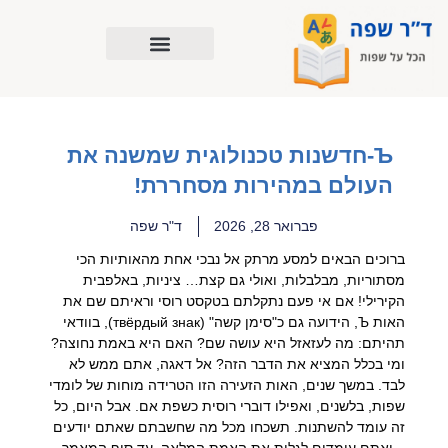
ילוג
תוכן
Ъ-חדשנות טכנולוגית שמשנה את
העולם במהירות מסחררת!
פברואר 28, 2026
ד"ר שפה
ברוכים הבאים למסע מרתק אל נבכי אחת מהאותיות הכי
מסתוריות, מבלבלות, ואולי גם קצת… ציניות, באלפבית
הקירילי! אם אי פעם נתקלתם בטקסט רוסי וראיתם שם את
האות Ъ, הידועה גם כ"סימן קשה" (твёрдый знак), בוודאי
תהיתם: מה לעזאזל היא עושה שם? האם היא באמת נחוצה?
ומי בכלל המציא את הדבר הזה? אל דאגה, אתם ממש לא
לבד. במשך שנים, האות הזעירה הזו הטרידה מוחות של לומדי
שפות, בלשנים, ואפילו דוברי רוסית כשפת אם. אבל היום, כל
זה עומד להשתנות. תשכחו מכל מה שחשבתם שאתם יודעים
– ואתם עומדים לגלות את האמת המלאה. עד סוף המאמר