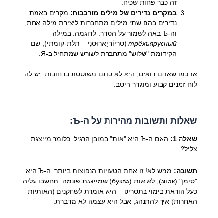
זה כבר פחות שכיח.
במקרים נדירים של מילים מורכבות:
מקרים באמת
נדירים בהם שתי מילים מתחברות ליצירת מילה אחת,
וה-Ъ באה לשמור על הסדר. לדוגמה, במילה
трёхъярусный
(טרְיוֹחְיָארוּסְנִי – תלת-קומתי), שם
הקידומת "שלוש" מתחברת לשורש שמתחיל ב-Я.
אז כמו שאתם רואים, היא לא סתם משוטטת ברחובות. יש לה
לוח זמנים קבוע ומוגדר היטב.
שאלות ותשובות מהירות על ה-Ъ:
שאלה 1:
האם ה-Ъ היא "אות" במובן הרגיל, כלומר מייצגת
צליל?
תשובה:
ממש לא! זו אחת הטעויות הנפוצות ביותר. ה-Ъ היא
"סימן" (знак), לא אות (буква) שמייצגת פונמה. תחשבו עליה
כעל הוראת בימוי בתסריט – היא אומרת לשחקנים (האותיות
האחרות) איך להתנהג, אבל היא עצמה לא מדברת.