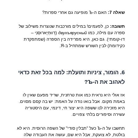
שאלה 7:
האם ה-Ъ מופיעה גם אחרי ספרות?
תשובה:
כן, לפעמים! במילים מורכבות שנוצרות משילוב של
ספרה עם מילה, כמו
двухъярусный
(דְווּחְיָארוּסְנִי –
דו-קומתי). גם כאן, היא מפרידה בין הספרה (שמתפקדת
כקידומת) לבין השורש שמתחיל ב-Я.
6. הומור, ציניות ותועלת: למה בכל זאת כדאי
לאהוב את ה-Ъ?
אז אולי היא נראית כמו אות טרחנית, שריד מפעם שאין לו
באמת מקום. אבל בואו נודה על האמת: יש בה קסם מסוים.
היא מזכירה לנו ששפה היא יצור חי, דינמי, עם היסטוריה
עשירה וסיפורים בלתי צפויים.
תחשבו על ה-Ъ כעל "תבלין סודי" של השפה הרוסית. היא לא
בולטת, לא צועקת, אבל היא שם, עושה את העבודה שלה