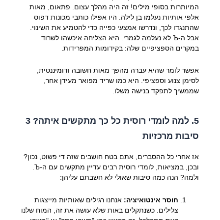
המיותרות בסופי מילים! זה היה מהלך עצום. פתאום, מאות
אלפי אותיות נעלמו בן לילה. היו אפילו כותבי מכונות דפוס
שהתנגדו לכך, ונדרשו אמצעי כפייה כדי להטמיע את השינוי.
אבל ה-Ъ לא נעלמה לגמרי. היא הצליחה איכשהו לשרוד
במקרים הספציפיים שלה: בקידומות המפרידות.
אפשר לומר שהיא עברה מהפך מאות חשובה ודומיננטית,
לסימן צנוע וספציפי. היא כמו שריד מפואר מעידן אחר,
שממשיך לתפקד בנישה משלו.
5. למה לומדי רוסית כל כך מתקשים איתה? 3
סיבות מרכזיות
אז אחרי כל ההסברים, אתם בטח חושבים שזה די פשוט, נכון?
ובכן, במציאות, לומדי רוסית רבים עדיין מתקשים עם ה-Ъ.
ולמה? הנה כמה סיבות שאולי לא חשבתם עליהן:
חוסר אינטואיציה:
אנחנו רגילים שאותיות מייצגות
צלילים. כשנתקלים באות שלא עושה את זה, המוח שלנו