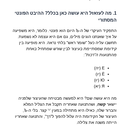
1. מה לעזאזל היא עושה כאן בכלל? ההיבט הפונטי
המסתורי
התפקיד העיקרי של ה-Ъ היום הוא פונטי. כלומר, היא משפיעה
על איך שאנחנו הוגים מילים, גם אם היא עצמה לא נשמעת.
תחשבו עליה כעל "שומר ראש" בלתי נראה. היא מופיעה בין
קידומת שמסתיימת בעיצור
לבין
שורש שמתחיל באחת
מהתנועות ה"רכות"
:
Е (יה)
Ё (יו)
Ю (יוּ)
Я (יא)
מה היא עושה שם? היא למעשה מבטיחה שהעיצור שלפניה
יישאר
קשה
, ושהתנועה שאחריה תקבל את הצליל המלא
והברור שלה, כאילו היא מתחילה במעין 'י' קצר. בלי ה-Ъ,
העיצור של הקידומת היה עלול להפוך ל"רך", והתנועה שאחריו
הייתה משנה את צלילה.