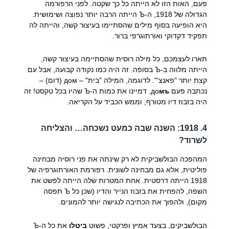
פעם, האות הזו לא הייתה כל כך שקטה. לפני הרפורמה
הגדולה של 1918, ה-Ъ הייתה הרבה יותר נפוצה ושימושית.
היא הופיעה בסוף מילים שהסתיימו בעיצור קשה, והייתה לה
תפקיד דקדוקי ואורתוגרפי ברור.
תארו לעצמכם, כל מילה רוסית שהסתיימה בעיצור קשה,
הייתה מלווה ב-Ъ בסופה. זה היה כמו נקודה קבועה, אבל עם
קצת יותר "פאנצ'". לדוגמה, המילה "בית" – дом (דום) –
נכתבה פעם до
мъ
. דמיינו את כמות ה-Ъ שהיו בכל טקסט! זה
היה בזבוז דיו מטורף, וממש הכביד על הקריאה.
4. 1918: השנה שבה כמעט נשכחה… והצליחה
לשרוד?
המהפכה הבולשביקית לא רק שינתה את פני רוסיה מבחינה
פוליטית, אלא גם מבחינה לשונית. רפורמת האורתוגרפיה של
1918 הייתה דרסטית. אחת המטרות שלה הייתה לפשט את
השפה, להפחית את בזבוז הנייר והדיו (שכן כל Ъ תפסה
מקום), ולהפוך את הכתיבה לנגישה יותר להמונים.
הבולשביקים, בצעד אמיץ ופרקטי, פשוט
ביטלו
את כל ה-Ъ