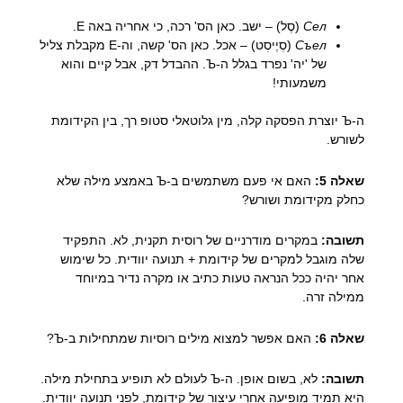
Сел
(סֶל) – ישב. כאן הס' רכה, כי אחריה באה Е.
Съел
(סְיֶיסְט) – אכל. כאן הס' קשה, וה-Е מקבלת צליל
של 'יה' נפרד בגלל ה-Ъ. ההבדל דק, אבל קיים והוא
משמעותי!
ה-Ъ יוצרת הפסקה קלה, מין גלוטאלי סטופ רך, בין הקידומת
לשורש.
שאלה 5:
האם אי פעם משתמשים ב-Ъ באמצע מילה שלא
כחלק מקידומת ושורש?
תשובה:
במקרים מודרניים של רוסית תקנית, לא. התפקיד
שלה מוגבל למקרים של קידומת + תנועה יוודית. כל שימוש
אחר יהיה ככל הנראה טעות כתיב או מקרה נדיר במיוחד
ממילה זרה.
שאלה 6:
האם אפשר למצוא מילים רוסיות שמתחילות ב-Ъ?
תשובה:
לא, בשום אופן. ה-Ъ לעולם לא תופיע בתחילת מילה.
היא תמיד מופיעה אחרי עיצור של קידומת, לפני תנועה יוודית.