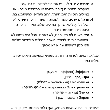
יחסים עם Е:
ל-Е יש את היכולת להיות גם 'אֶה'
במקרים מסוימים (אחרי תנועה או בתחילת מילה). אז
במילים רוסיות "אמיתיות", לרוב העדיפו להשתמש בה.
הרגלים ישנים קשה לשנות:
השפה הרוסית פשוט לא
רגילה ל-'אֶה' לא מרוכך במילים שלה. האוזן הרוסית,
היסטורית, מחפשת ריכוך.
היא פשוט לא רצויה:
נו, לא באמת. אבל היא פשוט לא
"נשמעת רוסית" לדוברי השפה במילים הילידיות שלהם.
היא סמן ל"משהו שהוא לא מכאן".
אבל אל תטעו, למרות נדירותה, כשהיא מופיעה, היא קריטית.
מילים כמו:
Эффект
(эффект – אפקט)
Эра
(эра – עידן)
Экономика
(экономика – כלכלה)
Электроника
(электроника – אלקטרוניקה)
Этика
(этика – אתיקה)
Экран
(экран – מסך)
בלעדיה, הן היו נשמעות מצחיק, ואף בלתי מובנות. אז, כן, היא