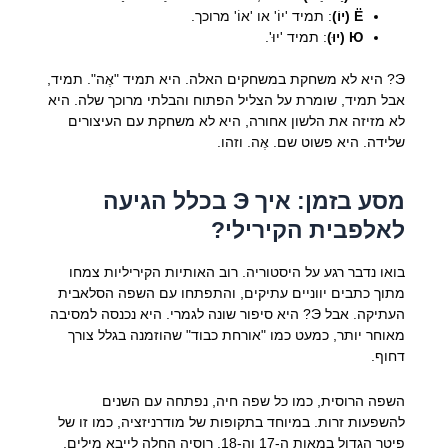
Ё (יוֹ)
: תמיד 'יוֹ' או 'אוֹ' מרוכך.
Ю (יוּ)
: תמיד 'יוּ'.
Э? היא לא משחקת במשחקים האלה. היא תמיד "אֶה". תמיד,
אבל תמיד, שומרת על הצליל הפתוח והבלתי מרוכך שלה. היא
לא מזיזה את הלשון אחורה, היא לא משחקת עם העיצורים
שלידה. היא פשוט שם. אֶה. וזהו.
מסע בזמן: איך Э בכלל הגיעה
לאלפבית הקירילי?
בואו נדבר רגע על היסטוריה. רוב האותיות הקיריליות צמחו
מתוך כתבים יווניים עתיקים, והתפתחו עם השפה הסלאבית
העתיקה. אבל Э? היא סיפור שונה לגמרי. היא נכנסה למסיבה
מאוחר יותר, כמעט כמו "אורחת כבוד" שהוזמנה בגלל צורך
דחוף.
השפה הרוסית, כמו כל שפה חיה, נפתחה עם השנים
להשפעות זרות. במיוחד בתקופות של מודרניזציה, כמו זו של
פיטר הגדול במאות ה-17 וה-18. רוסיה החלה לייבא מילים,