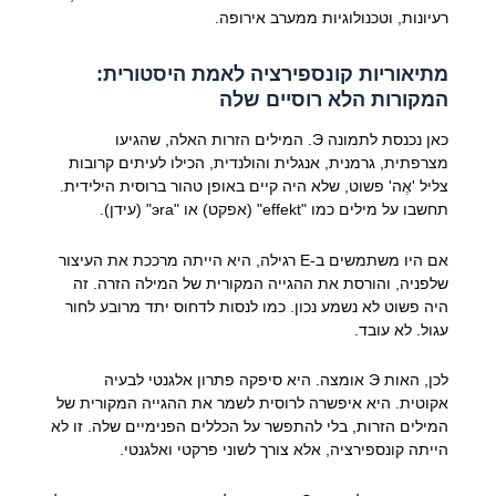
רעיונות, וטכנולוגיות ממערב אירופה.
מתיאוריות קונספירציה לאמת היסטורית:
המקורות הלא רוסיים שלה
כאן נכנסת לתמונה Э. המילים הזרות האלה, שהגיעו
מצרפתית, גרמנית, אנגלית והולנדית, הכילו לעיתים קרובות
צליל 'אֶה' פשוט, שלא היה קיים באופן טהור ברוסית הילידית.
תחשבו על מילים כמו "effekt" (אפקט) או "эra" (עידן).
אם היו משתמשים ב-Е רגילה, היא הייתה מרככת את העיצור
שלפניה, והורסת את ההגייה המקורית של המילה הזרה. זה
היה פשוט לא נשמע נכון. כמו לנסות לדחוס יתד מרובע לחור
עגול. לא עובד.
לכן, האות Э אומצה. היא סיפקה פתרון אלגנטי לבעיה
אקוטית. היא איפשרה לרוסית לשמר את ההגייה המקורית של
המילים הזרות, בלי להתפשר על הכללים הפנימיים שלה. זו לא
הייתה קונספירציה, אלא צורך לשוני פרקטי ואלגנטי.