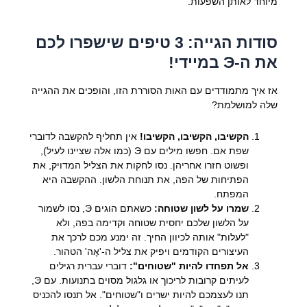
מיוחד
לאותן השפעות.
סודות הגייה: 3 טיפים שישפרו לכם
את ה-Э במיידי!
אז איך מתמודדים עם האות הסוררת הזו, והופכים את ההגייה
שלה למושלמת?
הקשיבו, הקשיבו, הקשיבו!
אין תחליף להקשבה לדוברי
שפת אם. חפשו מילים עם Э (כמו אלה שציינו לעיל),
ופשוט חזרו אחריהן. נסו לחקות את הצליל המדויק, את
הפתיחות של הפה, את תנוחת הלשון. ההקשבה היא
המפתח.
שמרו על לשון שטוחה:
כשאתם הוגים Э, נסו לשמור
על הלשון שלכם יחסית שטוחה וקדימה בפה, ולא
"לעלות" אותה לכיוון החיך. זה ימנע מכם לרכך את
העיצורים הקודמים ויפיק את צליל ה-'אֶה' הטהור.
אל תפחדו להיות "שטוחים":
דוברי עברית רגילים
לעיתים קרובות לריכוך או גלגול מסוים בתנועות. עם Э,
תנו לעצמכם להיות ישרים ו"שטוחים". אל תנסו להכניס