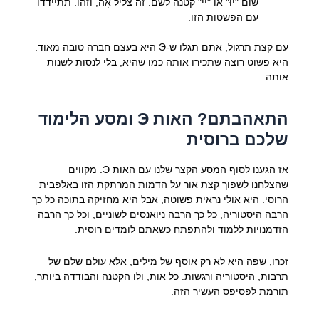
שום "יוּ" או "יִי" קטנה לשם. זה צליל אֶה, וזהו. תתיידדו
עם הפשטות הזו.
עם קצת תרגול, אתם תגלו ש-Э היא בעצם חברה טובה מאוד.
היא פשוט רוצה שתכירו אותה כמו שהיא, בלי לנסות לשנות
אותה.
התאהבתם? האות Э ומסע הלימוד
שלכם ברוסית
אז הגענו לסוף המסע הקצר שלנו עם האות Э. מקווים
שהצלחנו לשפוך קצת אור על הדמות המרתקת הזו באלפבית
הרוסי. היא אולי נראית פשוטה, אבל היא מחזיקה בתוכה כל כך
הרבה היסטוריה, כל כך הרבה ניואנסים לשוניים, וכל כך הרבה
הזדמנויות ללמוד ולהתפתח כשאתם לומדים רוסית.
זכרו, שפה היא לא רק אוסף של מילים, אלא עולם שלם של
תרבות, היסטוריה ורגשות. כל אות, ולו הקטנה והבודדה ביותר,
תורמת לפסיפס העשיר הזה.