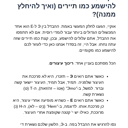
להישמע כמו תיירים (ואיך להיחלץ
ממנה)?
אוקיי, הגענו לחלק המעשי באמת. ההבדל בין Э ל-Е הוא אחד
המכשולים הגדולים ביותר עבור לומדי רוסית. אם לא תתפסו
את ההבדל, אתם עלולים להישמע, ובכן, קצת כמו תיירים שזה
עתה נחתו. אבל היי, זה בסדר! אנחנו כאן כדי לעזור לכם
להישמע כמו מקומיים.
הכל מסתכם בעניין אחד:
ריכוך עיצורים
.
כאשר אתם רואים
Э
– תזכרו, היא
לא מרככת
את
העיצור שלפניה. תמיד, אבל תמיד, העיצור יישאר קשה
וברור. למשל, ב-
"Это"
(אֶטוֹ – זה/זאת), ה-Т (ט)
נשארת קשה.
כאשר אתם רואים
Е
– כשהיא מופיעה אחרי עיצור, היא
כן מרככת
אותו. לדוגמה, ב-
"Нет"
(נְיֶט – לא), ה-Н (נ)
מרוככת, כאילו יש י' קטנה שקופצת אחרי העיצור.
נסו להרגיש את ההבדל בפה. ב-Э, הלשון שלכם נשארת די