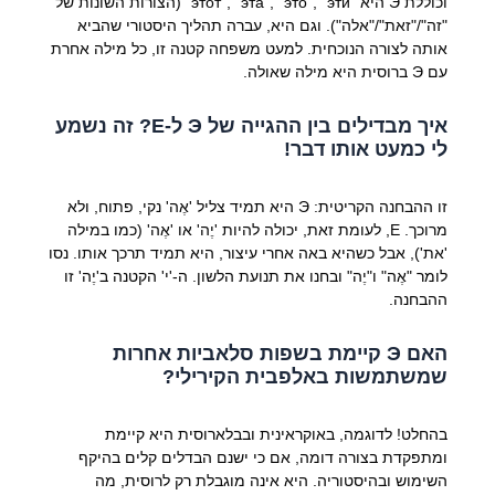
וכוללת Э היא "этот", "эта", "это", "эти" (הצורות השונות של
"זה"/"זאת"/"אלה"). וגם היא, עברה תהליך היסטורי שהביא
אותה לצורה הנוכחית. למעט משפחה קטנה זו, כל מילה אחרת
עם Э ברוסית היא מילה שאולה.
איך מבדילים בין ההגייה של Э ל-Е? זה נשמע
לי כמעט אותו דבר!
זו ההבחנה הקריטית: Э היא תמיד צליל 'אֶה' נקי, פתוח, ולא
מרוכך. Е, לעומת זאת, יכולה להיות 'יֶה' או 'אֶה' (כמו במילה
'את'), אבל כשהיא באה אחרי עיצור, היא תמיד תרכך אותו. נסו
לומר "אֶה" ו"יֶה" ובחנו את תנועת הלשון. ה-'י' הקטנה ב'יֶה' זו
ההבחנה.
האם Э קיימת בשפות סלאביות אחרות
שמשתמשות באלפבית הקירילי?
בהחלט! לדוגמה, באוקראינית ובבלארוסית היא קיימת
ומתפקדת בצורה דומה, אם כי ישנם הבדלים קלים בהיקף
השימוש ובהיסטוריה. היא אינה מוגבלת רק לרוסית, מה