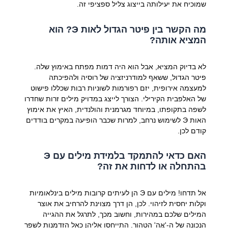
שמוכיח את יעילותה בייצוג צליל ספציפי זה.
מה הקשר בין פיטר הגדול לאות Э? הוא
המציא אותה?
לא בדיוק המציא, אבל הוא היה דמות מפתח באימוץ שלה.
פיטר הגדול, ששאף למודרניזציה של רוסיה ולהפיכתה
למעצמה אירופית, יזם רפורמות לשוניות רבות שכללו פישוט
של האלפבית הקירילי. הצורך לייצג במדויק מילים זרות שחדרו
לשפה בתקופתו, במיוחד מגרמנית והולנדית, האיץ את אימוץ
האות Э לשימוש נרחב, למרות שכבר הופיעה במקרים בודדים
קודם לכן.
האם כדאי להתמקד בלמידת מילים עם Э
בהתחלה או לדחות את זה?
אל תדחו! מילים עם Э הן לעיתים קרובות מילים בינלאומיות
וקלות יחסית לזיהוי. לכן, הן דרך מצוינת להרחיב את אוצר
המילים שלכם במהירות, וחשוב מכך, לתרגל את ההגייה
הנכונה של ה-'אֶה' הטהור. התייחסו אליהן כאל הזדמנות לשפר