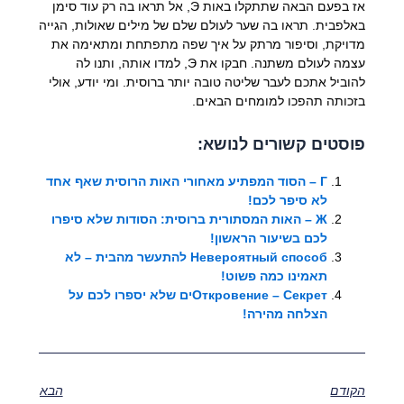
אז בפעם הבאה שתתקלו באות Э, אל תראו בה רק עוד סימן
באלפבית. תראו בה שער לעולם שלם של מילים שאולות, הגייה
מדויקת, וסיפור מרתק על איך שפה מתפתחת ומתאימה את
עצמה לעולם משתנה. חבקו את Э, למדו אותה, ותנו לה
להוביל אתכם לעבר שליטה טובה יותר ברוסית. ומי יודע, אולי
בזכותה תהפכו למומחים הבאים.
פוסטים קשורים לנושא:
Г – הסוד המפתיע מאחורי האות הרוסית שאף אחד
לא סיפר לכם!
Ж – האות המסתורית ברוסית: הסודות שלא סיפרו
לכם בשיעור הראשון!
Невероятный способ להתעשר מהבית – לא
תאמינו כמה פשוט!
Откровение – Секретים שלא יספרו לכם על
הצלחה מהירה!
הקודם
הבא