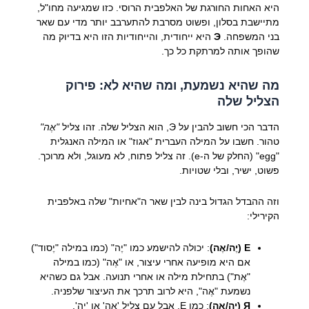
היא האחות החורגת של האלפבית הרוסי. כזו שמגיעה מחו"ל,
מתיישבת בסלון, ופשוט מסרבת להתערבב יותר מדי עם שאר
בני המשפחה.
Э
היא ייחודית, והייחודיות הזו היא בדיוק מה
שהופך אותה למרתקת כל כך.
מה שהיא נשמעת, ומה שהיא לא: פירוק
הצליל שלה
הדבר הכי חשוב להבין על Э, הוא הצליל שלה. זהו צליל
"אֶה"
טהור. חשבו על המילה העברית "אגוז" או המילה האנגלית
"egg" (החלק של ה-e). זה צליל פתוח, לא מעוגל, ולא מרוכך.
פשוט, ישיר, ובלי שטויות.
וזה ההבדל הגדול בינה לבין שאר ה"אחיות" שלה באלפבית
הקירילי:
Е (יֶה/אֶה)
: יכולה להישמע כמו "יֶה" (כמו במילה "יֶסוד")
אם היא מופיעה אחרי עיצור, או "אֶה" (כמו במילה
"אֶת") בתחילת מילה או אחרי תנועה. אבל גם כשהיא
נשמעת "אֶה", היא לרוב תרכך את העיצור שלפניה.
Я (יַה/אַה)
: כמו Е, אבל עם צליל 'אַה' או 'יַה'.