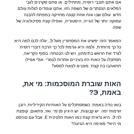
אם אתם חובבי רוסית, מתחילים, או סתם סקרנים לגבי
הפלאים הנסתרים של השפה הזו, אתם עומדים לגלות עולם
חדש. עולם שבו אות אחת קטנה מחזיקה במפתח להבנה
עמוקה יותר של הגייה, היסטוריה, ואפילו קצת פסיכולוגיה של
שפה.
המאמר הזה יפשיט את המסתורין מעל Э, יגלה לכם למה היא
כל כך מיוחדת, ולמה היא גורמת לכל כך הרבה דוברי רוסית
לגרד את הראש בתימהון. ויש לנו הבטחה: בסוף הקריאה,
תסתכלו על האות הזו בעיניים אחרות לגמרי. אולי אפילו
תתאהבו בה קצת. מוכנים לצאת למסע?
האות שוברת המוסכמות: מי את,
באמת, Э?
בואו נודה באמת: כשמסתכלים על האותיות הקיריליות, רובן
זורמות יפה. יש קבוצות, יש היגיון פנימי. ואז, פתאום, קופצת
לה Э. היא נראית קצת כמו האות הלטינית E, אבל עם טוויסט.
מי היא? מאיפה היא הגיעה?