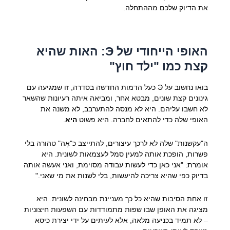
את הדיוק שלכם מההתחלה.
האופי הייחודי של Э: האות שהיא
קצת כמו "ילד חוץ"
בואו נחשוב על Э כעל הדמות החדשה בסדרה, זו שמגיעה עם
גינונים קצת שונים, מבטא אחר, ומביאה איתה רעיונות שהשאר
לא חשבו עליהם. היא לא מנסה להתערבב, לא משנה את
האופי שלה כדי להתאים לחברה. היא פשוט
היא
.
ה"עקשנות" שלה לא לרכך עיצורים, להתייצב כ"אֶה" טהורה בלי
פשרות, הופכת אותה למעין סמל לעצמאות לשונית. היא
אומרת: "אני כאן כדי לעשות עבודה מסוימת, ואני אעשה אותה
בדיוק כפי שהיא צריכה להיעשות, בלי לשנות את מי שאני."
זו אחת הסיבות שהיא כל כך מעניינת מבחינה לשונית. היא
מציגה את האופן שבו שפות מתמודדות עם השפעות חיצוניות
– לא תמיד בכניעה מלאה, אלא לעיתים על ידי יצירת
כיסא