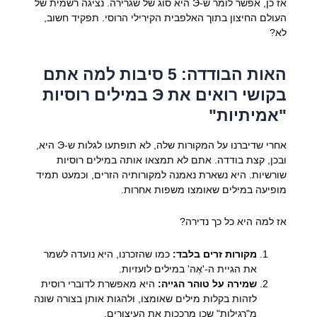
אז כן, אפשר לומר ש-Э היא סוג של שגרירה. נציגה רשמית של
העולם החיצון בתוך האלפבית הקירילי הרוסי. תפקיד חשוב,
לא?
האות הבודדה: 5 סיבות למה אתם
בקושי רואים את Э במילים רוסיות
"אמיתיות"
אחרי שדיברנו על המקורות שלה, לא תופתעו לגלות ש-Э היא,
ובכן, קצת בודדה. אתם לא תמצאו אותה במילים רוסיות
שורשיות. היא נשארת נאמנה למקורותיה הזרים, וכמעט תמיד
מופיעה במילים שאומצו משפות אחרות.
אז למה היא כל כך נדירה?
מקורות זרים בלבד:
כמו שהזכרנו, היא נועדה לשמר
את הגיית ה-'אֶה' במילים לועזיות.
שמירה על טוהר הגייה:
היא מאפשרת לדוברי רוסית
לזהות בקלות מילים שאומצו, ולהגות אותן בצורה שונה
מ"רגילות" שכן מרככות את העיצורים.