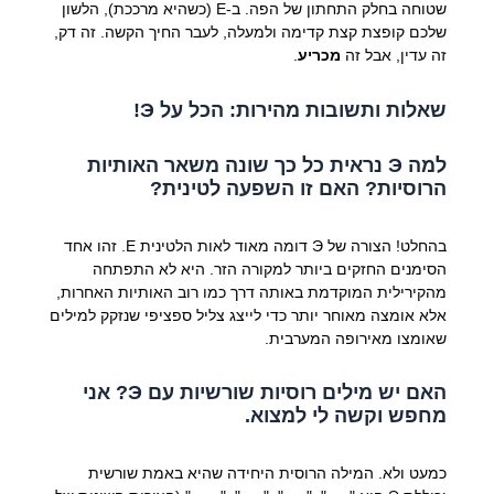
שטוחה בחלק התחתון של הפה. ב-Е (כשהיא מרככת), הלשון
שלכם קופצת קצת קדימה ולמעלה, לעבר החיך הקשה. זה דק,
זה עדין, אבל זה
מכריע
.
שאלות ותשובות מהירות: הכל על Э!
למה Э נראית כל כך שונה משאר האותיות
הרוסיות? האם זו השפעה לטינית?
בהחלט! הצורה של Э דומה מאוד לאות הלטינית E. זהו אחד
הסימנים החזקים ביותר למקורה הזר. היא לא התפתחה
מהקירילית המוקדמת באותה דרך כמו רוב האותיות האחרות,
אלא אומצה מאוחר יותר כדי לייצג צליל ספציפי שנזקק למילים
שאומצו מאירופה המערבית.
האם יש מילים רוסיות שורשיות עם Э? אני
מחפש וקשה לי למצוא.
כמעט ולא. המילה הרוסית היחידה שהיא באמת שורשית