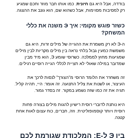
בודדה, אבל היא גם
חיונית
. כמו אותו חבר מוזר וחכם שמגיע
רק למסיבות מסוימות, אבל כשהוא שם, הוא גונב את ההצגה.
כשזר פוגש מקומי: איך Э משנה את כללי
המשחק?
ה-Э לא רק משמרת את ההגייה של מילים זרות, היא גם
משמשת כמעין
גבול בלתי נראה
בין מילים
מקריות
לבין מילים
שמגיעות מחוץ לממלכה
. כשרוסי שומע Э, הוא מיד מבין
שמדובר במילה שאולי לא תציית לכללי הגייה רוסיים רגילים.
זה משחרר את הלומד הרוסי מ"הצורך" לנסות לרכך את
העיצור, או לשנות את צליל התנועה. זה אומר:
היי, תהיה קליל.
תגיה את זה כמו שזה נשמע במקור. זה בסדר גמור.
היא נותנת לדוברי רוסית
רישיון
להגות מילים בצורה פחות
רוסית ויותר קוסמופוליטית. וזה, חברים, כוח עצום לאות אחת
קטנה.
בין Э ל-Е: המלכודת שגורמת לכם