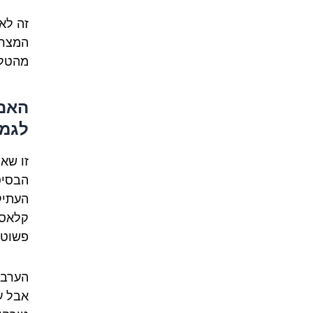
זה לא
המצרי
מהטלו
האם 
לגמר
זו שא
הבסיס
העתיק
קלאסי
פשוט 
הערבי
אבל ע