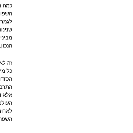
כמה מ
השפות
לגמרי
שנינו
מביני
הנכון.
זה לא
כל מי
הסודו
התרבו
אלא ד
העולם
לארוז 
השפה 