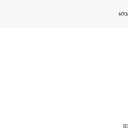
בלוג
כם