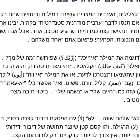
לצלילים, הערבית המצרית עשירה במילים וביטויים שהם רק
אם תנסו לדבר "ערבית מודרנית סטנדרטית" בקהיר, יבינו את
מיד תרגישו קצת כמו חייזר שהגיע מכוכב אחר. אבל אם תש
ם הנכונות, הפתעה! פתאום אתם "אחד משלהם".
וגמה את המילה "איזייכּ?" (إزّيّك؟) שפירושה "מה שלומך?". ז
חאלכּ" (كيف حالك) הקלאסית. זוהי מצרית טהורה, והיא הדבר
 שתשמעו ותצטרכו לדעת. או את המילה "אייווה" (أيوه) ל"כן"
"נַעַם" (نعم). קליל, זורם, פשוט. ואיך אפשר בלי "יא-עאמרי" (
 שזה כמו "חיים שלי" או "נשמה שלי" – ביטוי חיבה מצרי
מטיבי.
א" שלהם שונה – "לַאְ" (لأ) עם הפסקת דיבור קצרה בסוף, בנ
 (لا) הרגילה. זהו קסם קטן שיוצר תחושה של דיבור ידידותי
רר יותר. אין צורך להיות דקדקניים, רק לזרום עם הקצב.