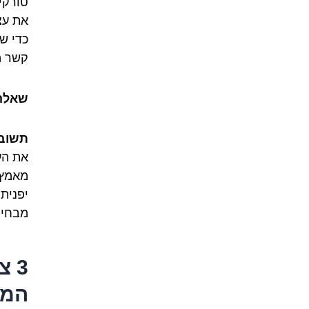
טורקי
את עצ
כדי ש
קשר מ
שאלה 1: האם מישהו שלא מדבר ערבית מצרית יוכ
תשוב
את הע
מאמץ.
יפנית 
מבחינ
3 
המש