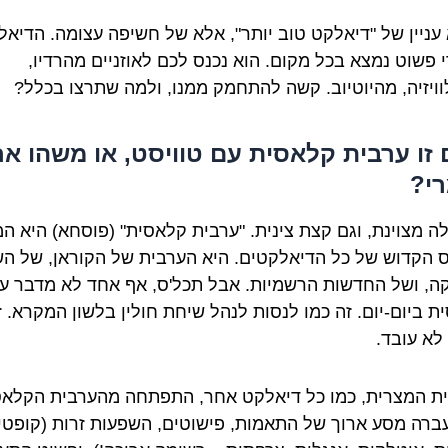
 עניין של "דיאלקט טוב יותר", אלא של חשיפה עצומה. הדיא
 פשוט נמצא בכל מקום. הוא נכנס לכם לאוזניים מהרדיו,
ויזיה, מהיוטיוב. קשה להתחמק ממנו, ולמה שתרצו בכלל?
זו ערבית קלאסית עם טוויסט, או משהו א
י?
לה מצוינת, וגם קצת צינית. "ערבית קלאסית" (פוסחא) היא המ
 הקדוש של כל הדיאלקטים. היא הערבית של הקוראן, של הש
ה, ושל החדשות הרשמיות. אבל תכל'ס, אף אחד לא מדבר ע
ת ביום-יום. זה כמו לנסות לנהל שיחת חולין בלשון המקרא. ז
לא עובד.
ת המצרית, כמו כל דיאלקט אחר, התפתחה מהערבית הקלאס
ברה מסע ארוך של התאמות, פישוטים, השפעות זרות (קופטי