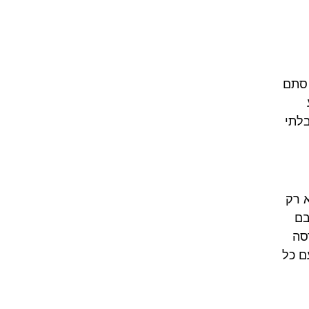
 סתם
בלתי
א רק
בם
סה
ם כל