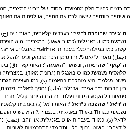
ם רוצים להיות חלק מהמועדון הסודי של מביני המצרית, הנה
 שינויים פונטיים שישנו לכם את החיים, או לפחות את האוזן:
ה"ג'ים" שהופכת ל"גיי":
בערבית קלאסית, האות ג'ים (ج)
קשה, כמו במילה "גמל" בעברית, או "Girl" באנגלית. אז 
(جمل) נהפך ל"גאמל". זהו סימן היכר מובהק וכיפי להפליא.
ה"קאף" שהתאדה, ונשאר "האמזה":
האות קאף (ق) בער
קלאסית נשמעת כמו Q באנגלית (גרונית מאוד). במצרית?
פשוט נעלמת. היא מוחלפת בהאמזה (ء), כמו העצירה הגרונ
בין הברות ב"ב-אמת". אז "לב" (قلب) נהפך ל"אלב". מדהים,
פתאום כל הקטע הגרוני נעלם, וזה הרבה יותר קליל וזורם.
ה"ד'אל" שהפכה ל"דאל":
האות ד'אל (ذ) בערבית קלאסית
נשמעת כמו Th ב-The באנגלית. במצרית? היא פשוט הופכ
לדאל (د), כמו ד' בעברית או D באנגלית. אז "זהב" (ذهب
ל"דאהב". פשוט, נכון? בלי יותר מדי התחכמויות לשוניות.