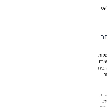
לקט
חר
קור,
ירה
רבית
ה
ית,
ת,