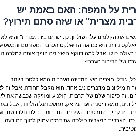
ית על המפה: האם באמת יש
בית מצרית" או שזה סתם תירוץ?
נשים את הקלפים על השולחן: כן, יש "ערבית מצרית" והיא לא
יאלקט נידח. היא כנראה הדיאלקט הערבי המפורסם והמשפיע
 בעולם כולו. אבל למה דווקא היא? מה הופך אותה למלכה ה
רת של הדיבור הערבי?
כל, גודל. מצרים היא המדינה הערבית המאוכלסת ביותר.
ות מיליונים מדברים ניב אחד, הוא מקבל תהודה. אבל זה ל
ם; זה סיפור שלם של תרבות, קולנוע ומוזיקה שכבשה את לי
ליונים, ממאוריטניה ועד עיראק. תחשבו על הוליווד, אבל בגר
ת – זו קהיר. הסרטים, השירים, הסדרות – כולם נולדו שם, וע
 כזו, הערבית המצרית פילסה את דרכה עמוק לתוך התודעה
טיבית.