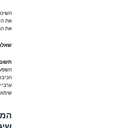
השינו
את הק
את המ
שאלה 2: למה דווקא במצרית השינויים האלה כ
תשוב
השפעו
הכיבוש
ערביי
שימוש 
המי
שיג