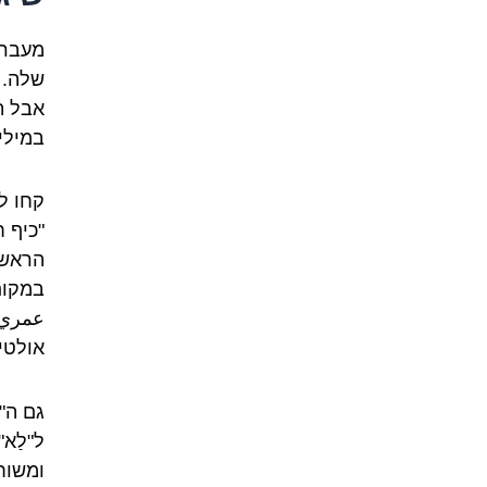
מעבר 
שלה. 
אבל ת
במילי
קחו לד
"כיף 
הראשון
במקום 
عمري)
אולטי
גם ה"ל
ל"לַא"
ומשוח