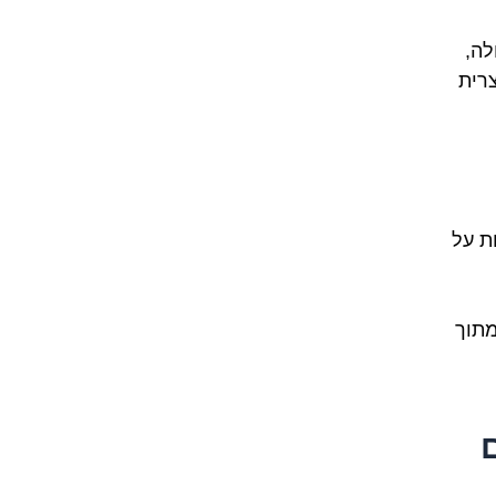
לה,
רית
ת על
מתוך
ם