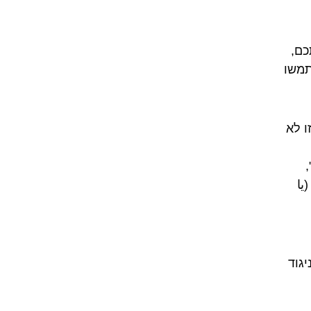
כם,
תמשו
ו לא
,
يا
יגוד