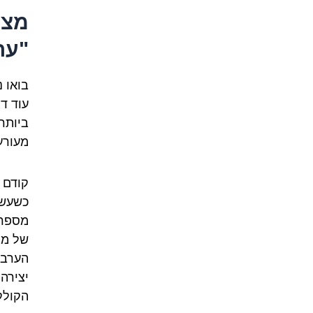
מצר
"ער
בואו 
עוד ד
ביותר
מעורע
קודם 
כשעשר
מספרי
של מי
הערבי
יצירה
הקולק