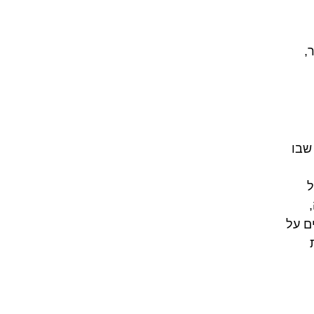
,
שבו
ל
ם על