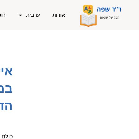
ילוג
תוכן
אודות
ערבית
רוס
אי
במ
הד
כולם 