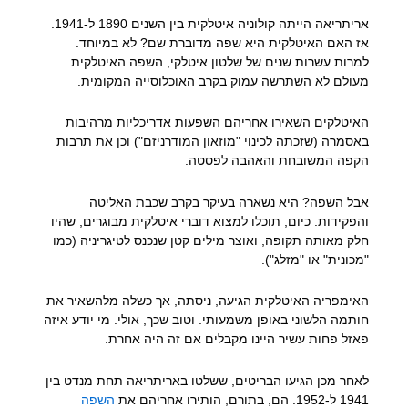
אריתריאה הייתה קולוניה איטלקית בין השנים 1890 ל-1941.
אז האם האיטלקית היא שפה מדוברת שם? לא במיוחד.
למרות עשרות שנים של שלטון איטלקי, השפה האיטלקית
מעולם לא השתרשה עמוק בקרב האוכלוסייה המקומית.
האיטלקים השאירו אחריהם השפעות אדריכליות מרהיבות
באסמרה (שזכתה לכינוי "מוזאון המודרניזם") וכן את תרבות
הקפה המשובחת והאהבה לפסטה.
אבל השפה? היא נשארה בעיקר בקרב שכבת האליטה
והפקידות. כיום, תוכלו למצוא דוברי איטלקית מבוגרים, שהיו
חלק מאותה תקופה, ואוצר מילים קטן שנכנס לטיגריניה (כמו
"מכונית" או "מזלג").
האימפריה האיטלקית הגיעה, ניסתה, אך כשלה מלהשאיר את
חותמה הלשוני באופן משמעותי. וטוב שכך, אולי. מי יודע איזה
פאזל פחות עשיר היינו מקבלים אם זה היה אחרת.
לאחר מכן הגיעו הבריטים, ששלטו באריתריאה תחת מנדט בין
1941 ל-1952. הם, בתורם, הותירו אחריהם את
השפה