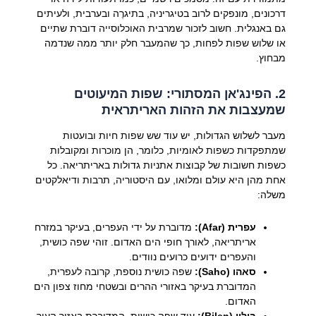
דרכונים, מונפקים לרוב בטיגריניה, בתיגרֶה ובערבית, ולעיתים
גם באנגלית. חשוב לזכור שמרבית האוכלוסייה דוברת שתיים
או שלוש שפות לפחות, כך שהמעבר חלק יותר ממה שנדמה
מבחוץ.
2. הפינג'אן המסתורי: שפות המיעוטים
שמעצבות את הזהות האריתראית
מעבר לשלוש הגדולות, יש עוד שש שפות חיות ובועטות
שמתפקדות כשפות לאומיות, כלומר, הן מוכרות ומקובלות
כשפות חשובות של קבוצות אתניות גדולות באריתריאה. כל
אחת מהן היא עולם ומלואו, עם היסטוריה, תרבות ודיאלקטים
משלה:
עפרית (Afar):
מדוברת על ידי העפרים, בעיקר במזרח
אריתריאה, לאורך חופי הים האדום. זוהי שפה כושית,
והעפרים ידועים כרועים נוודים.
סאהו (Saho):
שפה כושית נוספת, קרובה לעפרית,
המדוברת בעיקר באזורי ההרים ובשטחי מחוז צפון הים
האדום.
בילין (Bilen):
עוד שפה כושית, המדוברת באזור העיר