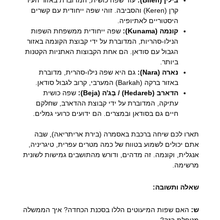
קרן (Keren) והסביבה. זוהי שפה ייחודית עם קשרים
היסטוריים לאתיופיה.
קונמה (Kunama):
שפה ייחודית ממשפחת השפות
הנילו-סהריות, המדוברת על ידי קבוצת הקונמה באזור
הגבול עם סודאן. הם אחת הקבוצות האתניות הקטנות
ביותר.
נארה (Nara):
גם היא שפה נילו-סהרית, מדוברת
באזור ברקה (Barkah) המערבי, קרוב לגבול סודאן.
הדארב (Hedareb) / בֶג'ה (Beja):
שפה כושית
עתיקה, המדוברת על ידי קבוצת ההדארב, שחלקם
חיים גם בסודאן ובמצרים. הם ידועים כרועי גמלים.
תארו לכם שיחה ברכבת באסמרה (בירת אריתריאה), שבה
אתם יכולים לשמוע בטווח של כמה מטרים עפרית, טיגריניה,
אנגלית, וקונמה. זה מדהים, ודורש מהתושבים גמישות לשונית
מרשימה.
שאלה ותשובה:
ש:
האם שפות המיעוטים הללו בסכנת הכחדה? איך הממשלה
מטפלת בזה?