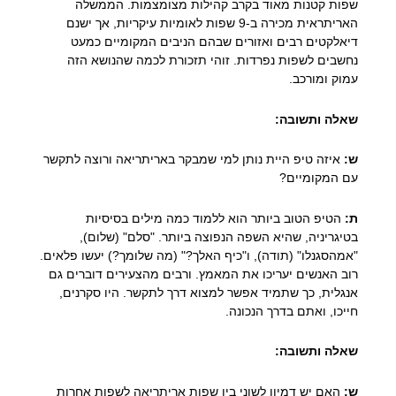
שפות קטנות מאוד בקרב קהילות מצומצמות. הממשלה
האריתראית מכירה ב-9 שפות לאומיות עיקריות, אך ישנם
דיאלקטים רבים ואזורים שבהם הניבים המקומיים כמעט
נחשבים לשפות נפרדות. זוהי תזכורת לכמה שהנושא הזה
עמוק ומורכב.
שאלה ותשובה:
ש:
איזה טיפ היית נותן למי שמבקר באריתריאה ורוצה לתקשר
עם המקומיים?
ת:
הטיפ הטוב ביותר הוא ללמוד כמה מילים בסיסיות
בטיגריניה, שהיא השפה הנפוצה ביותר. "סלם" (שלום),
"אמהסגנלו" (תודה), ו"כיף האלך?" (מה שלומך?) יעשו פלאים.
רוב האנשים יעריכו את המאמץ. ורבים מהצעירים דוברים גם
אנגלית, כך שתמיד אפשר למצוא דרך לתקשר. היו סקרנים,
חייכו, ואתם בדרך הנכונה.
שאלה ותשובה:
ש:
האם יש דמיון לשוני בין שפות אריתריאה לשפות אחרות