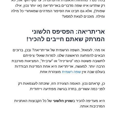
רק שתדעו איזו שפה מדברים באריתריאה (או יותר נכון,
אילו
שפות!), אלא גם תבינו את הסיפור המדהים שמאחורי כל מילה
ומילה. מוכנים לצאת למסע?
אריתריאה: הפסיפס הלשוני
המרתק שאתם חייבים להכיר!
אז מהי, לעזאזל, השפה הרשמית של אריתריאה? ובכן, ברוכים
הבאים להפתעה הראשונה שלנו. למרות שאולי ציפיתם
לתשובה פשוטה כמו "טיגריניה" או "ערבית", המציאות מורכבת
הרבה יותר. למעשה, אריתריאה היא אחת המדינות הבודדות
בעולם שבה אין
שפה רשמית
מוצהרת אחת.
כן, קראתם נכון. האומה הצעירה הזו, שזכתה לעצמאות רק
לפני כמה עשורים, בחרה בגישה מפתיעה וייחודית.
היא מעדיפה להכיר ב
שוויון הלשוני
של כל הקבוצות האתניות
המרכיבות אותה.