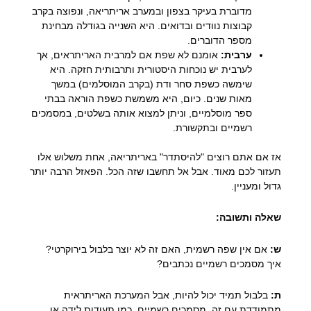
מדוברת בעיקר בצפון ובמערב אריתריאה, ונפוצה בקרב
קבוצות נוודים ובדואים. היא השנייה בגודלה מבחינת
מספר הדוברים.
ערבית:
אומנם לא שפת אם למרבית האריתראים, אך
לערבית יש נוכחות היסטורית ותרבותית חזקה. היא
שימשה כשפת סחר ודת (בקרב המוסלמים) במשך
מאות שנים. כיום, היא משמשת כשפת הוראה בבתי
ספר מוסלמיים, וניתן למצוא אותה בשלטים, במסמכים
רשמיים ובתקשורת.
אז אם אתם רוצים "להיסתדר" באריתריאה, אחת משלוש אלו
תעזור לכם מאוד. אבל אל תחשבו שזה הכל. הפאזל הרבה יותר
גדול ומעניין.
שאלה ותשובה:
ש:
אם אין שפה רשמית, האם זה לא יוצר בלבול בירוקרטי?
איך מסמכים רשמיים נכתבים?
ת:
בלבול תמיד יכול להיות, אבל המערכת האריתראית
מתמודדת עם זה. מסמכים רשמיים, כמו תעודות לידה או