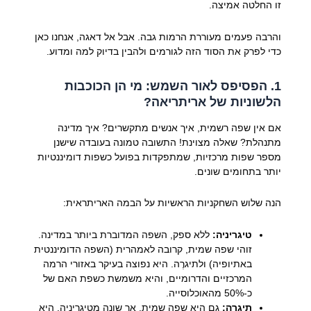
זו החלטה אמיצה.
והרבה פעמים מעוררת הרמות גבה. אבל אל דאגה, אנחנו כאן
כדי לפרק את הסוד הזה לגורמים ולהבין בדיוק למה ומדוע.
1. הפסיפס לאור השמש: מי הן הכוכבות
הלשוניות של אריתריאה?
אם אין שפה רשמית, איך אנשים מתקשרים? איך מדינה
מתנהלת? שאלה מצוינת! התשובה טמונה בעובדה שישנן
מספר שפות מרכזיות, שמתפקדות בפועל כשפות דומיננטיות
יותר בתחומים שונים.
הנה שלוש השחקניות הראשיות על הבמה האריתראית:
טיגריניה:
ללא ספק, השפה המדוברת ביותר במדינה.
זוהי שפה שמית, קרובה לאמהרית (השפה הדומיננטית
באתיופיה) ולתיגרֶה. היא נפוצה בעיקר באזורי הרמה
המרכזיים והדרומיים, והיא משמשת כשפת האם של
כ-50% מהאוכלוסייה.
תיגרֶה:
גם היא שפה שמית, אך שונה מטיגריניה. היא