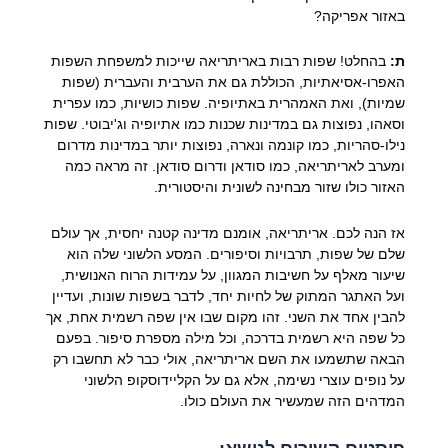
באזור אפריקה?
ת:
בהחלט! שפות רבות באריתריאה שייכות למשפחת השפות
האפרו-אסיאתיות, הכוללת גם את הערבית והעברית (שפות
שמיות), ואת האמהרית באתיופיה. שפות כושיות, כמו עפרית
וסאהו, נפוצות גם במדינות שכנות כמו אתיופיה וג'יבוטי. שפות
נילו-סהריות, כמו קונמה ונארה, נפוצות יותר במדינות מדרום
ומערב לאריתריאה, כמו סודאן ודרום סודאן. זה מראה כמה
האזור כולו שזור מבחינה לשונית והיסטורית.
אז הנה לכם. אריתריאה, אומנם מדינה קטנה יחסית, אך עולם
שלם של שפות, תרבויות וסיפורים. המסע הלשוני שלה הוא
שיעור מאלף על חשיבות המגוון, על עמידות הרוח האנושית,
ועל האתגר המתוק של לחיות יחד, לדבר בשפות שונות, ועדיין
להבין אחד את השני. זהו מקום שבו אין שפה רשמית אחת, אך
כל שפה היא רשמית בדרכה, וכל מילה מספרת סיפור. בפעם
הבאה שתשמעו את השם אריתריאה, אולי כבר לא תחשבו רק
על נופים עוצרי נשימה, אלא גם על הקליידוסקופ הלשוני
המדהים הזה שמעשיר את העולם כולו.