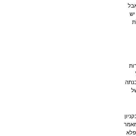
אבל
יש
ת
ות
בנתה
ל
ניון
מאמר
פלא