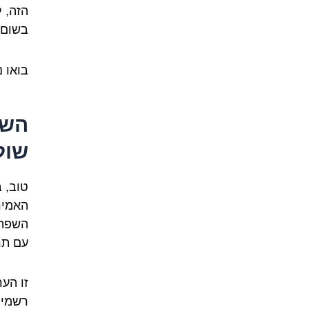
הזה, 
בשום 
בואו נ
השפ
שול
טוב, 
האמיר
השפה 
עם תר
זו הע
רשמית