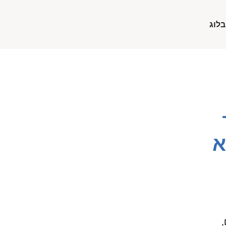
בלוג
א
,