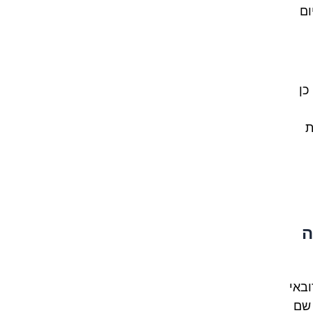
ום
כן
ת
ה
ובאי
 שם