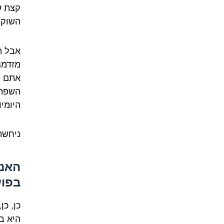
קצת ש
השוקק
אבל ה
מזדמנ
אתם מ
השפה 
היומי
ניחשתם
האנג
בפוע
כן, כ
היא ב