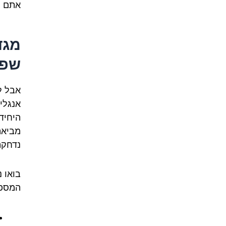
אתם מ
מגד
שפו
אבל ל
אנגלי
היחיד
מביאה
נדחקת
בואו 
המספר