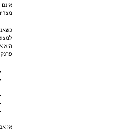
אינם א
מצרים,
כשאנש
למצוא
היא אנ
פרנקה
אז אם