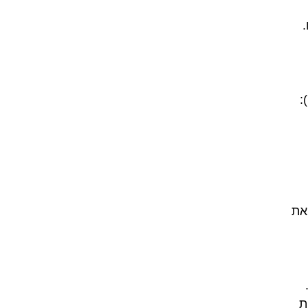
.
:
את
ת