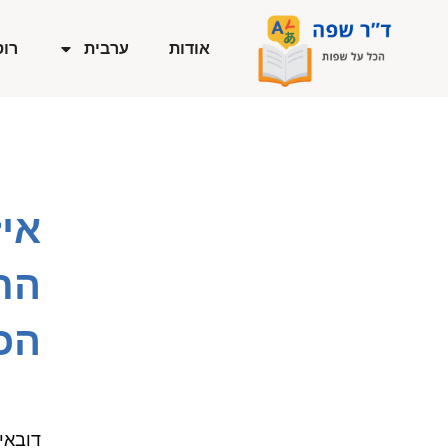
ילוג
תוכן
אודות
ערבית
רוס
אי
הת
הכר
דובאי.