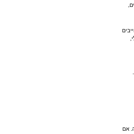
ם,
יבים
,
. אם