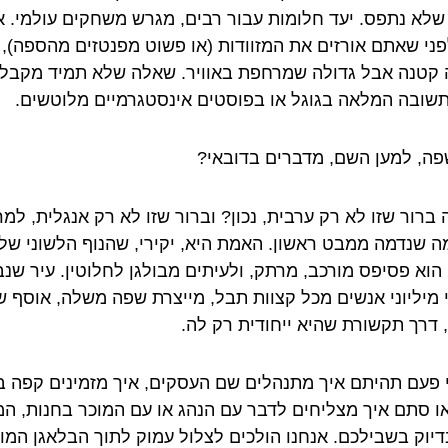
שלא נתפס. יעד חלומות עבור רבים, מגרש משחקים עולמי. 
פני שאתם אורזים את המזוודות (או פשוט מפנטזים מהספה), 
קטנה אבל גדולה שמרחפת באוויר. שאלה שלא תמיד מקבל
שובה המלאה בגוגל או בפוסטים אינסטגרמיים מלוטשים.
שפה, למען השם, מדברים בדובאי?
 ברור שזו לא רק ערבית, נכון? וברור שזו לא רק אנגלית, למר
ה שנדמה ממבט ראשון. האמת היא, יקירי, שהנוף הלשוני של
 הוא פסיפס מורכב, מרתק, ולעיתים מבולגן לחלוטין. עיר שנ
י מיליוני אנשים מכל קצוות תבל, מייצרת שפה משלה, אוסף ש
 דרך תקשורת שהיא ייחודית רק לה.
 פעם תהיתם איך מתנהלים שם העסקים, איך מזמינים קפה בק
או סתם איך מצליחים לדבר עם הנהג או עם המוכר בחנות, ה
דיוק בשבילכם. אנחנו הולכים לצלול עמוק לתוך הבלאגן המו