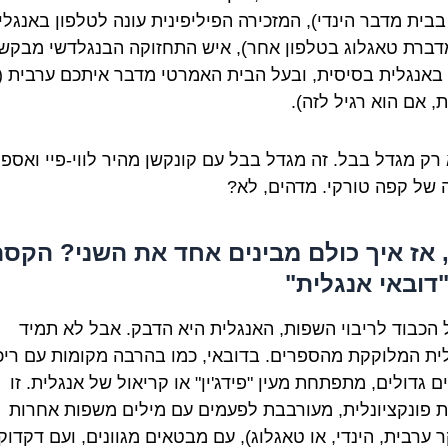
בבית מדבר הינדי), המזכירה הפיליפינית עונה לטלפון באנגלי
מדברת טאגלוג בטלפון אחר), איש התחזוקה הבנגלדשי מבקש
באנגלית בסיסית, ובעל הבית האמרטי מדבר איתכם ערבית (
, אם הוא רגיל לזה).
 רק מגדל בבל. זה מגדל בבל עם קונקשן מהיר לווי-פיי ואספ
 של קפה טורקי. מדהים, לא?
 אז איך כולם מבינים אחד את השני? הקס
דובאי אנגלית"
 הכבוד לריבוי השפות, האנגלית היא הדבק. אבל לא תמיד
ית המלוקקת מהספרים. בדובאי, כמו בהרבה מקומות עם ריכו
 גדולים, מתפתחת מעין "פידג'ין" או קריאול של אנגלית. זו
ת פונקציונלית, מעורבבת לפעמים עם מילים משפות אחרות
 ערבית, הינדי, או טאגלוג), עם מבטאים מגוונים, ועם דקדוק