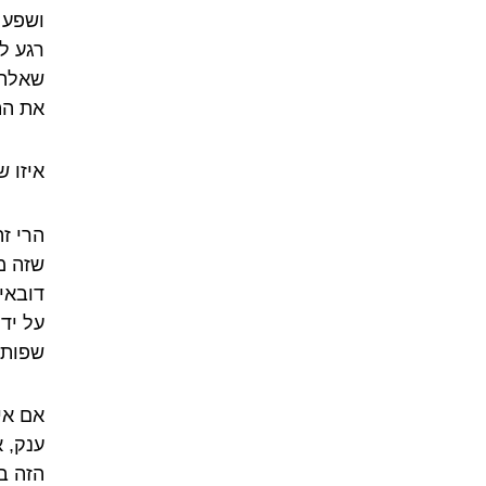
ושפע 
רגע ל
שאלה 
את הת
איזו 
הרי זה
שזה מ
דובאי
על יד
שפות,
אם אי
ענק, 
הזה ב