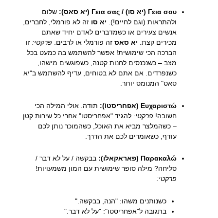
Γεια σου (יא סו) / Γεια σας (יא סאס):
שלום
ולהתראות (וגם לחיים!).
יא סו
זה לא פורמלי, לחברים,
אנשים צעירים או כשמדברים לאדם יחיד שאתם
מכירים קצת.
יא סאס
זה פורמלי או לרבים.
פרקטי:
זו
הברכה הכי שימושית! אפשר להשתמש בה כמעט בכל
מצב – כשנכנסים לחנות קטנה, כשפוגשים מישהו,
כשנפרדים. אם אתם לא בטוחים, עדיף להשתמש ב"יא
סאס" המנומס יותר.
Ευχαριστώ (אפחריסטוֹ):
תודה. אולי המילה הכי
חשובה!
פרקטי:
להגיד "אפחריסטו" אחרי כל שירות קטן
– כשהמלצר מביא את האוכל, כשהמוכר נותן לכם
עודף, כשאומרים לכם את הדרך.
Παρακαλώ (פאראקאלוֹ):
בבקשה / על לא דבר /
סליחה? מילה סופר שימושית עם המון משמעויות!
פרקטי:
כשנותנים משהו: "הנה, בבקשה."
בתגובה ל"אפחריסטו": "על לא דבר."