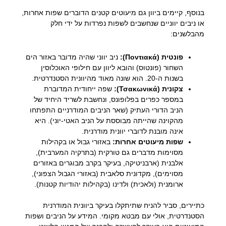
בנוסף, קיימים ביוון גם מיעוטים קטנים הדוברים שפות אחרות,
או ניבים יווניים שנחשבים לשפות נפרדות על ידי חלק
מהבלשנים:
פונטית (Ποντιακά):
ניב יווני שהיה מדובר באזור הים
השחור (פונטוס) והובא ליוון עם חילופי האוכלוסין
בשנות ה-20. הוא שונה מאוד מהיוונית הסטנדרטית.
צקונית (Τσακωνικά):
שפה ייחודית המדוברת
במספר כפרים בפלופונס, ונחשבת לשריד היחיד של
הניב הדורי העתיק (שאר הניבים המודרניים התפתחו
מהקוינה שהייתה מבוססת על הניב האטי-יוני). היא
אינה מובנת לדוברי יוונית מודרנית.
שפות מיעוטים אחרות:
באזורי גבול או בקהילות
מסוימות מדברים גם טורקית (בתרקיה המערבית),
אלבנית (ארבניטיקה, בעיקר בקרב מבוגרים באזורים
מסוימים), מקדונית סלאבית (באזורי הגבול הצפוני),
ארומנית (ולאכית) ולדינו (בקהילות יהודיות קטנות).
כתיירים, סביר להניח שתיתקלו בעיקר ביוונית המודרנית
הסטנדרטית, אולי עם מבטא מקומי. המידע על הניבים ושפות