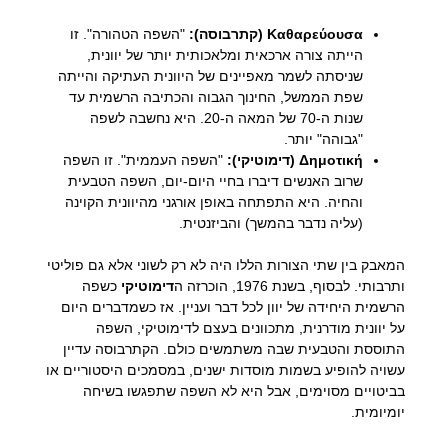
Καθαρεύουσα (קתרבוסה):
"השפה הטהורה". זו
הייתה צורה ארכאית ומלאכותית יותר של יוונית,
שניסתה לשמר מאפיינים של היוונית העתיקה והייתה
שפת הממשל, החינוך הגבוה והכתיבה הרשמית עד
שנות ה-70 של המאה ה-20. היא נחשבה לשפה
"גבוהה" יותר.
Δημοτική (דימוטיקי):
"השפה העממית". זו השפה
שרוב האנשים דיברו בחיי היום-יום, השפה הטבעית
והחיה. היא התפתחה באופן אורגני מהיוונית הקוינה
(עליה נדבר בהמשך) והביזנטית.
המאבק בין שתי הצורות הללו היה לא רק לשוני אלא גם פוליטי
ותרבותי. לבסוף, בשנת 1976, הוכרזה ה
דימוטיקי
כשפה
הרשמית היחידה של יוון לכל דבר ועניין. אז כשמדברים היום
על יוונית מודרנית, מתכוונים בעצם לדימוטיקי, השפה
התוססת והטבעית שבה משתמשים כולם. הקתרבוסה עדיין
עשויה להופיע בשמות מוסדות ישנים, במסמכים היסטוריים או
בביטויים מסוימים, אבל היא לא השפה שתפגשו בשיחה
יומיומית.