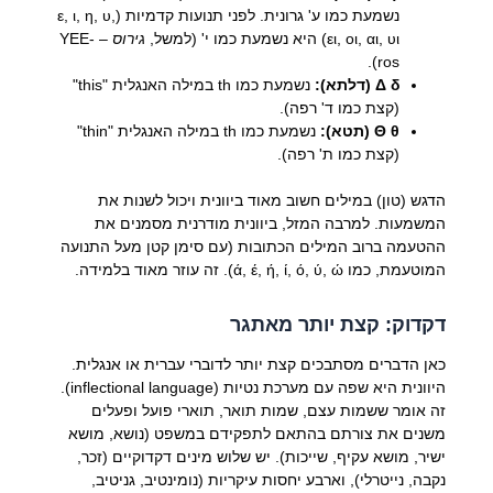
נשמעת כמו ע' גרונית. לפני תנועות קדמיות (ε, ι, η, υ,
ει, οι, αι, υι) היא נשמעת כמו י' (למשל,
גירוס
– YEE-
ros).
Δ δ (דלתא):
נשמעת כמו th במילה האנגלית "this"
(קצת כמו ד' רפה).
Θ θ (תטא):
נשמעת כמו th במילה האנגלית "thin"
(קצת כמו ת' רפה).
הדגש (טון) במילים חשוב מאוד ביוונית ויכול לשנות את
המשמעות. למרבה המזל, ביוונית מודרנית מסמנים את
ההטעמה ברוב המילים הכתובות (עם סימן קטן מעל התנועה
המוטעמת, כמו ά, έ, ή, ί, ό, ύ, ώ). זה עוזר מאוד בלמידה.
דקדוק: קצת יותר מאתגר
כאן הדברים מסתבכים קצת יותר לדוברי עברית או אנגלית.
היוונית היא שפה עם מערכת נטיות (inflectional language).
זה אומר ששמות עצם, שמות תואר, תוארי פועל ופעלים
משנים את צורתם בהתאם לתפקידם במשפט (נושא, מושא
ישיר, מושא עקיף, שייכות). יש שלוש מינים דקדוקיים (זכר,
נקבה, נייטרלי), וארבע יחסות עיקריות (נומינטיב, גניטיב,