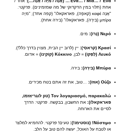
Ένα… / Μία… / Ένα… (אֶנַה / מיָה / אֶנַה…)
: אחד /
אחת (תלוי במין הדקדוקי של מה שמזמינים).
פרקטי:
"אֶנַה καφέ (קאפֶה), פאראקאלו" (קפה אחד); "מיָה
μπίρα (בִּירָה), פאראקאלו" (בירה אחת).
Νερό (נֶרוֹ):
מים.
Κρασί (קראסִי):
יין (לרוב יין הבית, מצוין בדרך כלל!).
Λευκό (לֶפְקוֹ)
= לבן,
Κόκκινο (קוֹקִינוֹ)
= אדום.
Μπύρα (בִּירָה):
בירה.
Ούζο (אוּזוֹ):
…טוב, את זה אתם בטח מכירים.
Τον λογαριασμό, παρακαλώ (טון לוגַריאַזמוֹ,
פאראקאלוֹ):
את החשבון, בבקשה.
פרקטי:
הדרך
לסיים את הארוחה.
Νόστιμο! (נוֹסטימוֹ!):
טעים!
פרקטי:
להחמיא למלצר
או לטבח על האוכל, יעשה להם טוב על הלב.