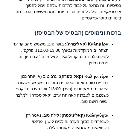
בסיסיות. זה מראה על כבוד לתרבות שלהם ויכול להפוך
אינטראקציה רגילה לחוויה הרבה יותר חמה ואישית. הנה כמה
ביטויים סופר-פרקטיים:
ברכות ונימוסים (הבסיס של הבסיס!)
Καλημέρα (קאלימֶרה):
בוקר טוב. משמש מהבוקר עד
הצהריים המוקדמות (בערך 12:00-13:00).
פרקטי:
להיכנס לחנות בבוקר ולהגיד "קאלימרה!" עם חיוך זה
פתיח מצוין.
Καλησπέρα (קאליספֶּרה):
ערב טוב (או יותר נכון,
צהריים טובים/אחר הצהריים טובים). משמש משעות
הצהריים המאוחרות (בערך 13:00) ועד הערב.
פרקטי:
כשנכנסים לטברנה לארוחת ערב, "קאליספרה!" למלצר
יעשה רושם טוב.
Καληνύχτα (קאלינִיכטה):
לילה טוב. נאמר רק
כשנפרדים בסוף הערב והולכים לישון.
פרקטי:
כשיוצאים מהמסעדה מאוחר בלילה.