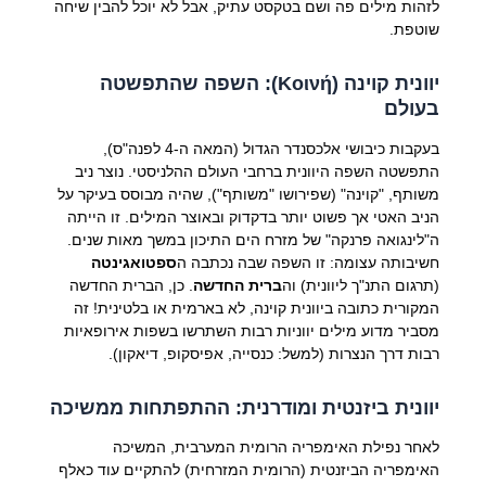
לזהות מילים פה ושם בטקסט עתיק, אבל לא יוכל להבין שיחה
שוטפת.
יוונית קוינה (Κοινή): השפה שהתפשטה
בעולם
בעקבות כיבושי אלכסנדר הגדול (המאה ה-4 לפנה"ס),
התפשטה השפה היוונית ברחבי העולם ההלניסטי. נוצר ניב
משותף, "קוינה" (שפירושו "משותף"), שהיה מבוסס בעיקר על
הניב האטי אך פשוט יותר בדקדוק ובאוצר המילים. זו הייתה
ה"לינגואה פרנקה" של מזרח הים התיכון במשך מאות שנים.
חשיבותה עצומה: זו השפה שבה נכתבה ה
ספטואגינטה
(תרגום התנ"ך ליוונית) וה
ברית החדשה
. כן, הברית החדשה
המקורית כתובה ביוונית קוינה, לא בארמית או בלטינית! זה
מסביר מדוע מילים יווניות רבות השתרשו בשפות אירופאיות
רבות דרך הנצרות (למשל: כנסייה, אפיסקופ, דיאקון).
יוונית ביזנטית ומודרנית: ההתפתחות ממשיכה
לאחר נפילת האימפריה הרומית המערבית, המשיכה
האימפריה הביזנטית (הרומית המזרחית) להתקיים עוד כאלף