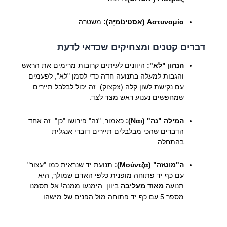
Αστυνομία (אַסטינוֹמִיָה):
משטרה.
דברים קטנים ומצחיקים שכדאי לדעת
הנהון "לא":
היוונים לעיתים קרובות מרימים את הראש
והגבות למעלה בתנועה חדה כדי לסמן "לא", לפעמים
עם נקישת לשון קלה (צקצוק). זה יכול לבלבל תיירים
שמחפשים נענוע ראש מצד לצד.
המילה "נה" (Ναι):
כאמור, "נה" פירושו "כן". זה אחד
הדברים שהכי מבלבלים תיירים דוברי אנגלית
בהתחלה.
ה"מוּטזה" (Μούντζα):
תנועת יד שנראית כמו "עצור"
עם כף יד פתוחה מופנית כלפי האדם שמולך, היא
תנועה
מאוד מעליבה
ביוון. הימנעו ממנה! אל תסמנו
מספר 5 עם כף יד פתוחה מול הפנים של מישהו.