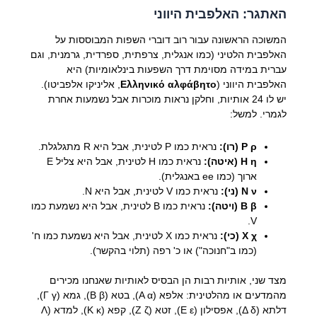
האתגר: האלפבית היווני
המשוכה הראשונה עבור רוב דוברי השפות המבוססות על
האלפבית הלטיני (כמו אנגלית, צרפתית, ספרדית, גרמנית, וגם
עברית במידה מסוימת דרך השפעות בינלאומיות) היא
האלפבית היווני (
Ελληνικό αλφάβητο
, אליניקו אלפביטו).
יש לו 24 אותיות, וחלקן נראות מוכרות אבל נשמעות אחרת
לגמרי. למשל:
Ρ ρ (רו):
נראית כמו P לטינית, אבל היא R מתגלגלת.
Η η (איטה):
נראית כמו H לטינית, אבל היא צליל E
ארוך (כמו ee באנגלית).
Ν ν (ני):
נראית כמו V לטינית, אבל היא N.
Β β (ויטה):
נראית כמו B לטינית, אבל היא נשמעת כמו
V.
Χ χ (כי):
נראית כמו X לטינית, אבל היא נשמעת כמו ח'
(כמו ב"חנוכה") או כ' רפה (תלוי בהקשר).
מצד שני, אותיות רבות הן הבסיס לאותיות שאנחנו מכירים
מהמדעים או מהלטינית: אלפא (Α α), בטא (Β β), גמא (Γ γ),
דלתא (Δ δ), אפסילון (Ε ε), זטא (Ζ ζ), קפא (Κ κ), למדא (Λ