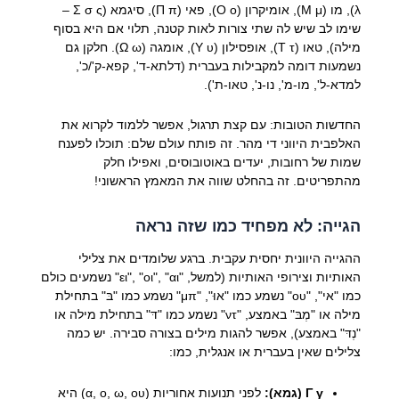
λ), מו (Μ μ), אומיקרון (Ο ο), פאי (Π π), סיגמא (Σ σ ς –
שימו לב שיש לה שתי צורות לאות קטנה, תלוי אם היא בסוף
מילה), טאו (Τ τ), אופסילון (Υ υ), אומגה (Ω ω). חלקן גם
נשמעות דומה למקבילות בעברית (דלתא-ד', קפא-ק'/כ',
למדא-ל', מו-מ', נו-נ', טאו-ת').
החדשות הטובות: עם קצת תרגול, אפשר ללמוד לקרוא את
האלפבית היווני די מהר. זה פותח עולם שלם: תוכלו לפענח
שמות של רחובות, יעדים באוטובוסים, ואפילו חלק
מהתפריטים. זה בהחלט שווה את המאמץ הראשוני!
הגייה: לא מפחיד כמו שזה נראה
ההגייה היוונית יחסית עקבית. ברגע שלומדים את צלילי
האותיות וצירופי האותיות (למשל, "ει", "οι", "αι" נשמעים כולם
כמו "אי", "ου" נשמע כמו "אוּ", "μπ" נשמע כמו "בּ" בתחילת
מילה או "מְבּ" באמצע, "ντ" נשמע כמו "דּ" בתחילת מילה או
"נְדּ" באמצע), אפשר להגות מילים בצורה סבירה. יש כמה
צלילים שאין בעברית או אנגלית, כמו:
Γ γ (גמא):
לפני תנועות אחוריות (α, ο, ω, ου) היא