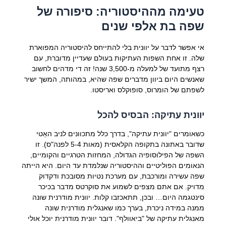
טעימה מההיסטוריה: סיפורה של
שפה בת אלפי שנים
אי אפשר לדבר על יוונית בלי להתייחס להיסטוריה המפוארת
שלה. זו אחת השפות העתיקות בעולם שעדיין מדוברת, עם
רצף מתועד של למעלה מ-3,500 שנה! זה די מדהים לחשוב
שאנשים היום ביוון מדברים שפה שהיא, במהותה, המשך ישיר
לשפתם של הומרוס, סופוקלס ואריסטו.
יוונית עתיקה: הבסיס להכל
כשאומרים "יוונית עתיקה", בדרך כלל מתכוונים לניב האַטי
שדובר באתונה בתקופה הקלאסית (מאות 5-4 לפנה"ס). זו
השפה של הפילוסופיה הגדולה, המחזות הטרגיים והקומיים,
הנאומים הפוליטיים וההיסטוריה שנלמדת עד היום. היא הייתה
שפה עשירה ומורכבת, עם מערכת נטיות מסובכת ודקדוק
מדויק. אם אתם מצפים לשמוע את סוקרטס מדבר בכיכר
סינטגמה היום… ובכן, תתאכזבו קלות. יוונית מודרנית שונה
ממנה במידה ניכרת, בערך כמו שאנגלית מודרנית שונה
מאנגלית עתיקה של "ביאוולף". דובר יוונית מודרנית יוכל אולי