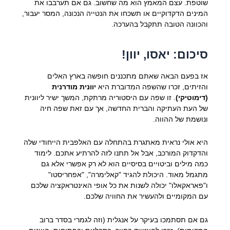
שוטפת. עצם המאמץ הוא מה שחשוב. גם אם תערבבו את
המינים הדקדוקיים או תשכחו את הנטייה הנכונה, המסר יעבור,
והכוונה הטובה תתקבל בהערכה.
סיכום: יאסו, יוון!
אז בפעם הבאה שאתם מתכננים חופשה בארץ האלים
והזיתים, זכרו שהשפה המדוברת היא
יוונית מודרנית
(דימוטיקי)
. זו שפה עם היסטוריה מרתקת, המשך ישיר ליוונית
של העת העתיקה והברית החדשה, אך עם זאת שפה חיה
ונושמת של ההווה.
היא אולי נראית מאתגרת בהתחלה עם האלפבית הייחודי שלה
והדקדוק המורכב, אבל אל תתנו לזה להרתיע אתכם. לימוד
כמה מילים וביטויים בסיסיים הוא לא רק אפשרי אלא גם
מתגמל מאוד. היכולת להגיד "קאלימרה", "אפחריסטו"
ו"פאראקאלו" יכולה לשנות את כל אופי האינטראקציה שלכם
עם המקומיים ולהעשיר את החוויה שלכם.
גם אם תסתמכו בעיקר על אנגלית (וזה לגמרי בסדר ברוב