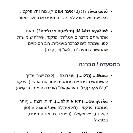
Τι είναι αυτό; (טי אִינֶה אפטוֹ?)
: מה זה?
פרקטי:
מצביעים על מאכל לא מוכר בתפריט או בחלון ראווה.
Μιλάτε αγγλικά; (מילאטֶה אנגליקה?)
: האם
אתה/אתם מדברים אנגלית?
פרקטי:
שאלה שימושית
לפני שמתחילים לברבר באנגלית. רוב הסיכויים
שהתשובה תהיה "נֶה, ליגו" (כן, קצת).
במסעדה / טברנה
Θέλω… (תֶ'לוֹ…)
: אני רוצה… (קצת ישיר, עדיף
להשתמש בצירופים מנומסים יותר אם אפשר).
פרקטי:
"תֶ'לוֹ νερό (נֶרוֹ), פאראקאלו" (אני רוצה מים, בבקשה).
Θα ήθελα… (תַ'א אִיתֶ'לַה…)
: הייתי רוצה… (יותר
מנומס).
פרקטי:
"תַ'א אִיתֶ'לַה τον κατάλογο (טון
קטַלוֹגוֹ), פאראקאלו" (הייתי רוצה את התפריט,
בבקשה).