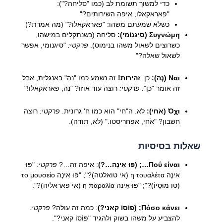
כדי למשוך תשומת לב (כמו "סליחה?"):
"פאראקאלו, איפה השירותים?"
כשלא שמעתם משהו: "פאראקאלו?" (מה אמרת?)
Συγνώμη (סיגנוֹמי):
סליחה (כשנתקלים במישהו,
כשרוצים לשאול משהו בנימוס).
פרקטי:
"סיגנומי, אפשר
לשאול שאלה?"
Ναι (נֶה):
כן.
זהירות!
זה נשמע כמו "נה" באנגלית, אבל
זה אומר "כן".
פרקטי:
רוצה עוד אוזו? "נֶה, פאראקאלו!"
Όχι (אֹחי):
לא. ה"חי" הוא כמו ח' גרונית.
פרקטי:
רוצה
חשבון? "אֹחי, אפחריסטו." (לא, תודה).
שאלות בסיסיות
Πού είναι…; (פּוּ אִינֶה…?)
: איפה זה…?
פרקטי:
"פּוּ
אִינֶה η τουαλέτα (אי טואלטה)?"; "פּוּ אִינֶה το μουσείο
(טו מוּסִיוֹ)?"; "פּוּ אִינֶה η παραλία (אי פּאראליִה)?".
Πόσο κάνει; (פּוֹסוֹ קאני?)
: כמה זה עולה?
פרקטי:
להצביע על משהו בשוק ולהגיד "פּוֹסוֹ קאני?".