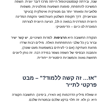
שנה, ובירתה קונסטנטינופול הייתה מרכז דובר יוונית. השפה
המשיכה להתפתח, סופגת השפעות מהלטינית, משפות
סלאביות ומאוחר יותר גם מטורקית ואיטלקית (בעיקר
וונציאנית). דרך תקופת השלטון העות'מאני והקמת המדינה
היוונית המודרנית במאה ה-19, הגיעה היוונית לצורתה
המוכרת לנו כיום – הדימוטיקי.
הנקודה החשובה היא
הרציפות
. למרות השינויים, יש קשר ישיר
וברור בין כל שלבי ההתפתחות האלה. מילים רבות שרדו
מהעת העתיקה (אם כי לעיתים במשמעות מעט שונה),
והמבנה הבסיסי של השפה נשמר במידה רבה. זה נותן ליוונים
תחושת גאווה והמשכיות היסטורית ייחודית.
"אז… זה קשה ללמוד?" – מבט
פרקטי לתייר
זו שאלת מיליון הדרכמות (או האירו, בימינו). התשובה הקצרה
היא: כן ולא. זה תלוי ברקע שלכם ובמטרות שלכם.