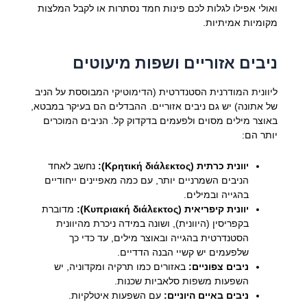
ואולי אפילו לגלות לכם פינות חמד נסתרות או לקבל המלצות
מקומיות אמיתיות.
ניבים אזוריים ושפות מיעוטים
ליוונית המודרנית הסטנדרטית (הדימוטיקי המבוססת על הניב
של אתונה) יש גם ניבים אזוריים. ההבדלים הם בעיקר במבטא,
באוצר מילים מסוים ולפעמים בדקדוק קל. הניבים המוכרים
יותר הם:
יוונית כרתית (Κρητική διάλεκτος):
נחשב לאחד
הניבים השמרניים יותר, עם כמה מאפיינים ייחודיים
בהגייה ובמילים.
יוונית קיפריאית (Κυπριακή διάλεκτος):
מדוברת
בקפריסין (היוונית), ושונה במידה ניכרת מהיוונית
הסטנדרטית בהגייה ובאוצר מילים, עד כדי כך
שלפעמים יש קשיי הבנה הדדיים.
ניבים צפוניים:
באזורים כמו תרקיה ומקדוניה, יש
השפעות משפות סלאביות שכנות.
ניבים באיים היוניים:
עם השפעות איטלקיות.