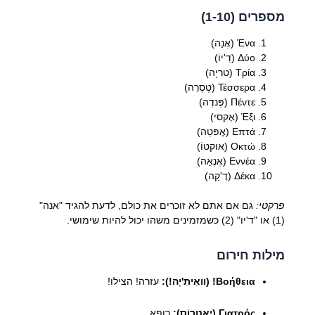
מספרים (1-10)
Ένα (אֶנַה)
Δύο (דִ'יוֹ)
Τρία (טרִיָה)
Τέσσερα (טֶסֶרַה)
Πέντε (פֶּנדֶה)
Έξι (אֶקסי)
Επτά (אֶפּטַה)
Οκτώ (אוקטוֹ)
Εννέα (אֶנֶאַה)
Δέκα (דֶ'קַה)
פרקטי:
גם אם אתם לא זוכרים את כולם, לדעת להגיד "אנה"
(1) או "ד'יו" (2) כשמזמינים משהו יכול להיות שימושי.
מילות חירום
Βοήθεια! (ווֹאִיתִ'יָה!):
עזרה! הצילו!
Γιατρός (יַאטרוֹס):
רופא.