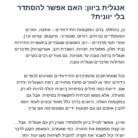
אנגלית ביוון: האם אפשר להסתדר
בלי יוונית?
כן, בהחלט. ברוב המקומות התיירותיים – אתונה, האיים
הפופולריים (כרתים, רודוס, סנטוריני, מיקונוס, קורפו וכו'),
אזורי חוף מרכזיים – רוב האנשים שעובדים בתעשיית התיירות
(בתי מלון, מסעדות, חנויות, השכרת רכב, אטרקציות) מדברים
אנגלית ברמה טובה עד מצוינת. גם צעירים רבים בערים
הגדולות מדברים אנגלית טובה.
ככל שמתרחקים מהמרכזים התיירותיים ומגיעים לכפרים
נידחים יותר או לאזורים פחות מתוירים, רמת האנגלית יורדת.
שם, ידיעת כמה מילים בסיסיות ביוונית יכולה להיות לא רק
מועילה, אלא ממש הכרחית לתקשורת בסיסית. אבל גם
במקומות האלה, היוונים בדרך כלל מאוד נכונים לעזור וינסו
להבין אתכם גם עם תנועות ידיים ופנטומימה אם צריך.
אז כן, אפשר לטייל ביוון ולהסתדר מצוין רק עם אנגלית. אבל…
זה קצת מפספס את החוויה. כפי שאמרנו, המאמץ הקטן לדבר
יוונית יכול לשבור את הקרח, להוביל לשיחות מעניינות יותר,