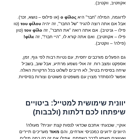
אקוזטיב, ווקטיב).
לדוגמה, המילה "חבר" היא
ο φίλος
(או פילוס – נושא, זכר).
אבל אם אתה רוצה להגיד "של החבר", זה יהיה
του φίλου
(טו
פילו – גניטיב). אם אתה רואה "את החבר", זה
τον φίλο
(טון
פילו – אקוזטיב). ואם אתה קורא לו, "היי חבר!", זה
φίλε!
(פילה! – ווקטיב).
גם הפעלים מורכבים יחסית, עם נטיות רבות לפי גוף, זמן,
אספקט ומצב רוח. זה אולי נשמע מרתיע, אבל שוב, בשביל
שיחה בסיסית בטיול, לא חייבים לשלוט בכל הדקויות האלה.
אפשר להסתדר מצוין עם משפטים פשוטים וצורות בסיסיות.
יוונית שימושית למטייל: ביטויים
שיפתחו לכם דלתות (ולבבות)
אוקיי, שכנעתי אתכם שכדאי לנסות קצת יוונית? מעולה!
היוונים ידועים כמכניסי אורחים, והם
מאוד
מעריכים תיירים
שעושים מאמץ לדבר בשפתם, אפילו אם זה רק כמה מילים