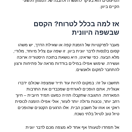
המיעוטים הוא בעיקר להעשרה ולהבנה של המגוון הלשוני
הקיים ביוון.
אז למה בכלל לטרוח? הקסם
שבשפה היוונית
מעבר לפרקטיות של הזמנת קפה או שאילת הדרך, יש משהו
קסום בלנסות לדבר יוונית ביוון. זו שפה עם צליל מיוחד, מלודי,
מלא הבעה. כפי שראינו, היא נושאת בתוכה היסטוריה ארוכה
ועשירה. שימוש אפילו במילים בודדות מראה על פתיחות ורצון
להתחבר למקום ולאנשים.
תחשבו על זה: במקום להיות עוד תייר שמצפה שכולם ידברו
אנגלית, אתם הופכים לאורחים שמכבדים את התרבות
המארחת. התגובה שתקבלו תהיה כמעט תמיד חיובית – חיוך
רחב יותר, נכונות גדולה יותר לעזור, אולי אפילו הזמנה לכוסית
ראקי או אוזו על חשבון הבית. אלו הרגעים הקטנים שהופכים
טיול טוב לטיול בלתי נשכח.
אל תפחדו לטעות! אף אחד לא מצפה מכם לדבר יוונית