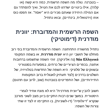
– בטברנה. נגלה מה השפה הרשמית, כמה היא קשה (או
קלה!), אילו ביטויים ישדרגו לכם את הטיול, ואיך להסתדר גם
אם המילה היחידה שאתם מכירים היא "יאסו!". אז תפסו כוס
אוזו (וירטואלית, בינתיים), ובואו נתחיל.
השפה הרשמית והמדוברת: יוונית
מודרנית (דימוטיקי)
נתחיל מהשורה התחתונה: השפה הרשמית והמדוברת בפי רוב
מוחלט של תושבי יוון היא
יוונית מודרנית
, או בשמה המקומי
Νέα Ελληνικά
(נה אליניקה). זוהי השפה שתשמעו ברחובות
אתונה, בכפרים הציוריים של כרתים, במסעדות בסנטוריני
ובשווקים של סלוניקי. היא השפה של החדשות בטלוויזיה, של
השלטים בדרכים (לצד תעתיק לאנגלית ברוב המקומות
התיירותיים), ושל התפריטים בטברנות (שוב, לרוב עם תרגום).
חשוב להבין ש"יוונית מודרנית" היא לא מונח אחיד לגמרי
היסטורית. במשך שנים רבות התקיים ביוון מצב לשוני מורכב
שנקרא "דיגלוסיה" (דו-לשוניות), בו התקיימו זו לצד זו שתי
צורות של השפה: