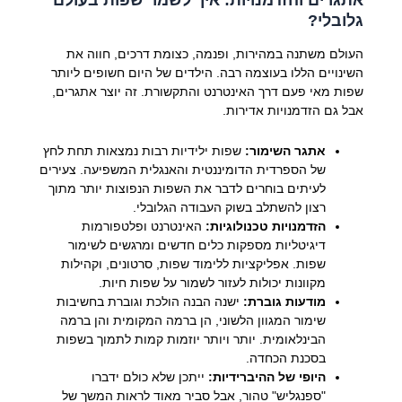
גלובלי?
העולם משתנה במהירות, ופנמה, כצומת דרכים, חווה את
השינויים הללו בעוצמה רבה. הילדים של היום חשופים ליותר
שפות מאי פעם דרך האינטרנט והתקשורת. זה יוצר אתגרים,
אבל גם הזדמנויות אדירות.
אתגר השימור:
שפות ילידיות רבות נמצאות תחת לחץ
של הספרדית הדומיננטית והאנגלית המשפיעה. צעירים
לעיתים בוחרים לדבר את השפות הנפוצות יותר מתוך
רצון להשתלב בשוק העבודה הגלובלי.
הזדמנויות טכנולוגיות:
האינטרנט ופלטפורמות
דיגיטליות מספקות כלים חדשים ומרגשים לשימור
שפות. אפליקציות ללימוד שפות, סרטונים, וקהילות
מקוונות יכולות לעזור לשמור על שפות חיות.
מודעות גוברת:
ישנה הבנה הולכת וגוברת בחשיבות
שימור המגוון הלשוני, הן ברמה המקומית והן ברמה
הבינלאומית. יותר ויותר יוזמות קמות לתמוך בשפות
בסכנת הכחדה.
היופי של ההיברידיות:
ייתכן שלא כולם ידברו
"ספנגליש" טהור, אבל סביר מאוד לראות המשך של