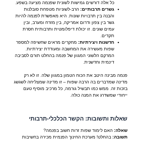
כל אלה דורשים גמישות לשונית שפנמה מציעה בשפע.
גשרים תרבותיים:
הרב-לשוניות מטפחת סובלנות
והבנה בין תרבויות שונות. היא מאפשרת לפנמה להיות
גשר בין צפון ודרום אמריקה, בין מזרח ומערב, ובין
עמים שונים. זו יכולת דיפלומטית ותרבותית חסרת
תקדים.
חדשנות ויצירתיות:
מחקרים מראים שחשיפה למספר
שפות מעשירה את המחשבה ומעודדת יצירתיות.
המרקם הלשוני המגוון של פנמה בהחלט תורם לסביבה
דינמית וחדשנית.
פנמה מבינה היטב את הכוח הטמון במגוון שלה. זו לא רק
מדינה שמדברים בה הרבה שפות – זו מדינה שמצליחה לשגשג
בזכות זה. ממש כמו תבשיל גורמה, כל מרכיב מוסיף טעם
ייחודי שמשדרג את המנה כולה.
שאלות ותשובות: הקשר הכלכלי-תרבותי
שאלה:
האם לימוד שפות זרות חשוב בפנמה?
תשובה:
בהחלט! מערכת החינוך הפנמית מכירה בחשיבות