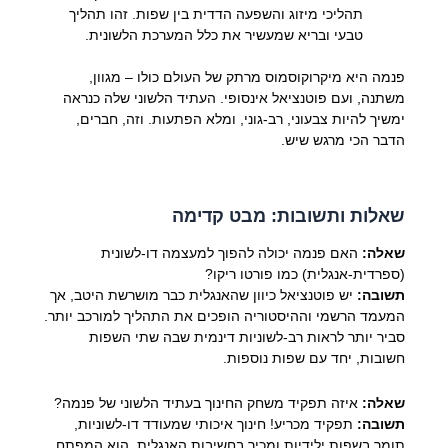
תהליכי מיזוג והשפעה הדדית בין שפות. זהו תהליך
טבעי ובריא שמעשיר את כלל המערכת הלשונית.
פנמה היא מיקרוקוסמוס מרתק של העולם כולו – מגוון,
משתנה, ועם פוטנציאל אינסופי. העתיד הלשוני שלה כנראה
ימשיך להיות צבעוני, רב-גוני, ומלא הפתעות. וזה, חברים,
הדבר הכי מרגש שיש.
שאלות ותשובות: מבט קדימה
שאלה:
האם פנמה יכולה להפוך למעצמה דו-לשונית
(ספרדית-אנגלית) כמו פורטו ריקו?
תשובה:
יש פוטנציאל כיוון שהאנגלית כבר מושרשת היטב, אך
המעמד הרשמי וההיסטוריה הופכים את התהליך למורכב יותר.
סביר יותר לראות רב-לשוניות דינמית שבה שתי השפות
חשובות, יחד עם שפות נוספות.
שאלה:
איזה תפקיד משחק החינוך בעתיד הלשוני של פנמה?
תשובה:
תפקיד מכריע! חינוך איכותי שמעודד דו-לשוניות,
תומך בשפות ילידיות ומכיר בחשיבות האנגלית, הוא המפתח