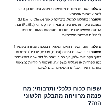
שאלה:
האם יש שכונות מסוימות בפנמה סיטי שבהן סביר
לשמוע שפות אחרות?
תשובה:
בהחלט! למשל, ב"צ'יינה טאון" (El Barrio Chino)
בפנמה סיטי תשמעו סינית, ובאזור פוֹרֶסְפּרינג (Paitilla) ובתי
הכנסת תשמעו עברית. שכונות מסוימות מהוות מרכזים
לקהילות אתניות ספציפיות.
שאלה:
האם השפות האלה נמצאות בסכנת הכחדה בפנמה?
תשובה:
רוב השפות הזרות (סינית, עברית, ערבית) נשמרות
בתוך הקהילות שלהן, אך כמובן שעם כל דור שפה דומיננטית
כמו ספרדית או אנגלית משפיעה. השפות הילידיות נמצאות
באתגר דומה, אבל יש מאמצים רבים לשימורן.
שפות ככוח כלכלי ותרבותי: מה
פנמה מרוויחה מהבלגן הלשוני
הזה?