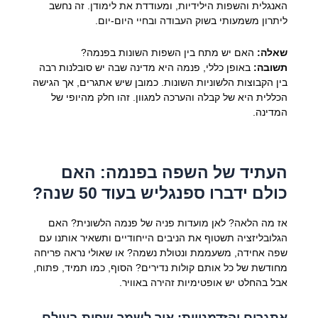
האנגלית והשפות הילידיות, ומעודדת את לימודן. זה נחשב
ליתרון משמעותי בשוק העבודה ובחיי היום-יום.
שאלה:
האם יש מתח בין השפות השונות בפנמה?
תשובה:
באופן כללי, פנמה היא מדינה שבה יש סובלנות רבה
בין הקבוצות הלשוניות השונות. כמובן שיש אתגרים, אך הגישה
הכללית היא של קבלה והערכה למגוון. זהו חלק מהיופי של
המדינה.
העתיד של השפה בפנמה: האם
כולם ידברו ספנגליש בעוד 50 שנה?
אז מה הלאה? לאן מועדות פניה של פנמה הלשונית? האם
הגלובליזציה תשטוף את הניבים הייחודיים ותשאיר אותנו עם
שפה אחידה, משעממת ונטולת נשמה? או שאולי נראה פריחה
מחודשת של כל אותם קולות נדירים? הסוף, כמו תמיד, פתוח,
אבל בהחלט יש אופטימיות זהירה באוויר.
אתגרים והזדמנויות: איך לשמר שפות בעולם