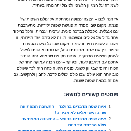
לשמירה על המגוון הלשוני ולניצול יתרונותיו בעתיד.
אז הנה לכם – הצצה עמוקה ומרתקת אל עולם השפות של
פנמה. מקום שבו ספרדית פוגשת שפות ילידיות, מתערבבת
עם אנגלית, מקבלת בברכה סינית, ערבית ועברית, והכל בריקוד
אחד גדול של צלילים ומשמעויות. זה לא סתם יעד תיירותי, זו
מעבדה לשונית חיה ונושמת, מקום שבו כל מילה מספרת
סיפור. בין אם אתם מתכננים טיול, או סתם אוהבים לצלול
לעומק נושאים מרתקים, אנחנו מקווים שהמסע הזה הותיר
אתכם עם תיאבון לעוד, ובעיקר – עם הבנה עמוקה יותר של
הכוח והיופי שבגיוון לשוני. פנמה היא הוכחה חיה לכך שעולם
טוב יותר הוא עולם שבו כולם יכולים לדבר, להבין ולהקשיב, גם
אם זה במאה שפות שונות.
פוסטים קשורים לנושא:
איזה שפה מדברים בהולנד – התשובה המפתיעה
שרוב הישראלים לא מכירים!
איזה שפה מדברים בהוואי – התשובה המפתיעה
שלא הכרתם עד היום