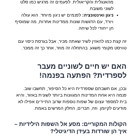
מהאנגלית והקריאולית. לפעמים זה מרגיש כמו סלט
לשוני משובח.
ניגון ואינטונציה:
לפנמים יש ניגון מיוחד. הוא עולה
ויורד, עם הדגשות שונות ממדינות אחרות, מה שמוסיף
חן ייחודי לכל שיחה.
זה קצת כמו להאזין לשיר שאתה מכיר, אבל בגרסת כיסוי עם
טוויסט מקומי משגע. בהתחלה זה מוזר, אחר כך זה ממכר.
האם יש חיים לשוניים מעבר
לספרדית? הפתעה בפנמה!
ובכן, אם חשבתם שספרדית היא כל הסיפור, תחשבו שוב.
פנמה היא אחת המדינות המגוונות ביותר לשונית באזור, והיא
בית למספר עצום של שפות נוספות שרוב התיירים אפילו לא
מודעים לקיומן. וזה, חברים, החלק המרשים באמת.
הקולות המקוריים: מסע אל השפות הילידיות –
איך הן שורדות בעידן הדיגיטלי?