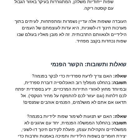
שפות ייחודיות משלהן, המתגוררות בעיקר באזור הגבול
עם קוסטה ריקה.
העובדה ששפות אלה עדיין נשמרות ומתפתחות, לעיתים בתוך
מערכות חינוך דו-לשוניות, היא עדות לעוצמתם של העמים
הילידיים ולגאוותם התרבותית. זה לא מובן מאליו בעולם שבו
שפות נכחדות בקצב מפחיד.
שאלות ותשובות: הקשר הפנמי
שאלה:
האם צריך לדעת ספרדית כדי לבקר בפנמה?
תשובה:
בהחלט מומלץ! רוב האוכלוסייה דוברת ספרדית,
ובמיוחד מחוץ לאזורי התיירות המרכזיים, ידע בספרדית יפתח
לכם דלתות (וגם יעזור לכם להתמקח על מחיר הטקסי). אל
תדאגו אם אתם לא מושלמים, הפנמים אוהבים שמנסים!
שאלה:
האם יש תנועות לשימור שפות ילידיות בפנמה?
תשובה:
בהחלט! הממשלה הפנמית, יחד עם ארגונים לא
ממשלתיים והקהילות עצמן, פועלת לקידום חינוך דו-לשוני,
יצירת חומרים בשפות הילידיות ותמיכה באמנות ותרבות כדי