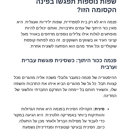
שפות נוספות תפגשו בפינה
הקסומה הזו?
פנמה היא לא רק בית לספרדית, שפות ילידיות ואנגלית. היא
מאין כור היתוך של עמים ותרבויות, ואתם יכולים להיות
מופתעים לגלות אילו צלילים נוספים מרחפים באוויר מעל
קניוני העיר או בשווקים השוקקים. זה כמו לפתוח קופסת
שוקולדים וכל אחד מהם הוא הפתעה לשונית אחרת.
פנמה ככור היתוך: כשסינית פוגשת עברית
וערבית
ההיסטוריה של פנמה כמעבר גלובלי משכה אליה מהגרים מכל
קצוות תבל. כל גל של מהגרים הביא איתו את התרבות והשפה
שלו, והשאיר חותם בל יימחה על המרקם החברתי והלשוני של
המדינה.
סינית:
הקהילה הסינית בפנמה היא אחת הגדולות
והוותיקות ביותר באמריקה הלטינית. היא הגיעה במקור
כדי לעבוד על מסילות הברזל ולאחר מכן על התעלה.
כיום, הסינית (בעיקר קנטונזית ומנדרינית) נשמעת