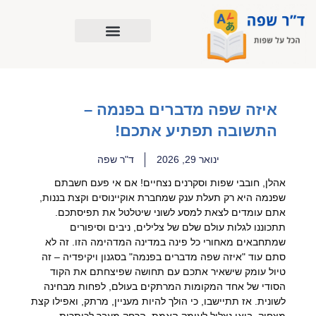
ילוג
תוכן
איזה שפה מדברים בפנמה –
התשובה תפתיע אתכם!
ינואר 29, 2026
ד"ר שפה
אהלן, חובבי שפות וסקרנים נצחיים! אם אי פעם חשבתם
שפנמה היא רק תעלת ענק שמחברת אוקיינוסים וקצת בננות,
אתם עומדים לצאת למסע לשוני שיטלטל את תפיסתכם.
תתכוננו לגלות עולם שלם של צלילים, ניבים וסיפורים
שמתחבאים מאחורי כל פינה במדינה המדהימה הזו. זה לא
סתם עוד "איזה שפה מדברים בפנמה" בסגנון ויקיפדיה – זה
טיול עומק שישאיר אתכם עם תחושה שפיצחתם את הקוד
הסודי של אחד המקומות המרתקים בעולם, לפחות מבחינה
לשונית. אז תתיישבו, כי הולך להיות מעניין, מרתק, ואפילו קצת
מצחיק. בואו נצלול לעומק האמת, הרחק מעבר לכותרות