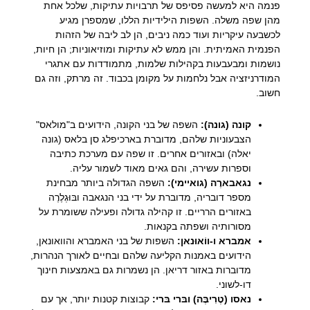
פנמה היא למעשה פסיפס של תרבויות עתיקות, שלכל אחת
מהן שפה משלה. השפות הילידיות הללו, שמספרן מגיע
לכשבעה עיקריות ועוד כמה ניבים, הן לב ליבה של הזהות
הפנמית האמיתית. והן ממש לא עתיקות ומוזיאוניות; הן חיות,
נושמות ומבעבעות בקהילות שלמות, מתמודדות עם אתגרי
המודרניזציה אבל נלחמות על מקומן בכבוד. זה מרתק, וזה גם
חשוב.
קונה (גונה):
השפה של בני הקונה, הידועים ב"מולאס"
הצבעוניות שלהם, מדוברת בארכיפלג סן בלאס (גונה
יאלה) ובאזורים אחרים. זו שפה עם מערכת כתיבה
וספרות עשירה, והם גאים מאוד לשמור עליה.
נגאבארֶה (גואיימי):
השפה הגדולה ביותר מבחינת
מספר דובריה, מדוברת על ידי בני הנגאבה ובּוּגְלֶרֶה
באזורים הרריים. זו קהילה גדולה ופעילה ששומרת על
מסורותיה ושפתה בקנאות.
אמברא ו-ווֹאוּנאן:
השפות של בני האמברא והוואונאן,
הידועים באמנות הקליעה שלהם ובחיים לאורך הנהרות,
מדוברות באזור דריאן. הן נשמרות גם באמצעות חינוך
דו-לשוני.
נאסו (טֶרִיבֶּה) ובּרי בּרי:
קבוצות קטנות יותר, אך עם