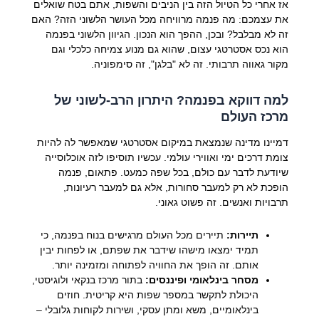
אז אחרי כל הטיול הזה בין הניבים והשפות, אתם בטח שואלים
את עצמכם: מה פנמה מרוויחה מכל העושר הלשוני הזה? האם
זה לא מבלבל? ובכן, ההפך הוא הנכון. הגיוון הלשוני בפנמה
הוא נכס אסטרטגי עצום, שהוא גם מנוע צמיחה כלכלי וגם
מקור גאווה תרבותי. זה לא "בלגן", זה סימפוניה.
למה דווקא בפנמה? היתרון הרב-לשוני של
מרכז העולם
דמיינו מדינה שנמצאת במיקום אסטרטגי שמאפשר לה להיות
צומת דרכים ימי ואווירי עולמי. עכשיו תוסיפו לזה אוכלוסייה
שיודעת לדבר עם כולם, בכל שפה כמעט. פתאום, פנמה
הופכת לא רק למעבר סחורות, אלא גם למעבר רעיונות,
תרבויות ואנשים. זה פשוט גאוני.
תיירות:
תיירים מכל העולם מרגישים בנוח בפנמה, כי
תמיד ימצאו מישהו שידבר את שפתם, או לפחות יבין
אותם. זה הופך את החוויה לפתוחה ומזמינה יותר.
מסחר בינלאומי ופיננסים:
בתור מרכז בנקאי ולוגיסטי,
היכולת לתקשר במספר שפות היא קריטית. חוזים
בינלאומיים, משא ומתן עסקי, ושירות לקוחות גלובלי –