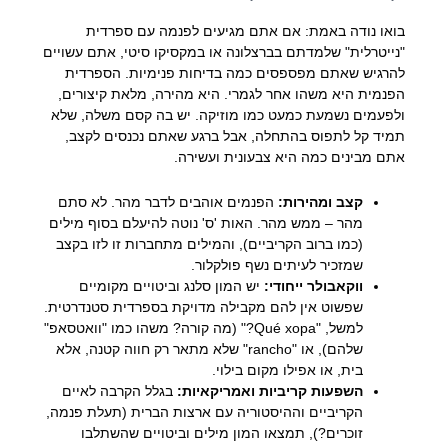
בואו נודה באמת: אם אתם מגיעים לפנמה עם ספרדית
"נייטרלית" שלמדתם בברצלונה או במקסיקו סיטי, אתם עשויים
להרגיש שאתם מפספסים כמה בדיחות פנימיות. הספרדית
הפנמית היא משהו אחר לגמרי. היא מהירה, מלאת קיצורים,
ולפעמים נשמעת כמעט כמו מוזיקה. יש בה קסם משלה, שלא
תמיד קל לתפוס בהתחלה, אבל ברגע שאתם נכנסים לקצב,
אתם מבינים כמה היא צבעונית ועשירה.
קצב ומהירות:
הפנמים אוהבים לדבר מהר. לא סתם
מהר – ממש מהר. האות 'ס' נוטה להיעלם בסוף מילים
(כמו ברוב הקריביים), והמילים מתחברות זו לזו בקצב
שמזכיר לעיתים נשף פולקלור.
ווקאבולר ייחודי:
יש המון סלנג וביטויים מקומיים
שפשוט אין להם מקבילה מדויקת בספרדית סטנדרטית.
למשל, "Qué xopa?" (מה קורה? משהו כמו "וואטסאפ"
שלהם), או "rancho" שלא מתאר רק חווה קטנה, אלא
בית, או אפילו מקום בילוי.
השפעות קריביות ואמריקאיות:
בגלל הקרבה לאיים
הקריביים וההיסטוריה עם ארצות הברית (תעלת פנמה,
זוכרים?), תמצאו המון מילים וביטויים שהשתלבו