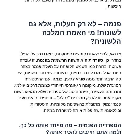
היבשות.
פנמה – לא רק תעלות, אלא גם
לשונות! מי האמת המלכה
הלשונית?
אז רגע, לפני שאתם קופצים למסקנות, בואו נדבר על הפיל
בחדר.
כן, ספרדית היא השפה הרשמית בפנמה.
זו עובדה
פשוטה וברורה כמו השמש הקופחת על תעלת פנמה בצהרי
היום. אבל כמו כל דבר בחיים, במיוחד כשמדובר בשפות, יש
פה הרבה יותר ממה שנראה לעין. פנמה, עם ההיסטוריה
הסוערת שלה, מיקומה הגאוגרפי הייחודי כצומת דרכים עולמי,
ותרבותה העשירה, פיתחה סוג של ספרדית שלא תמצאו בשום
מקום אחר. זו לא רק ספרדית "רגילה" – זו ספרדית עם טעם
פנמי עמוק, מתובלת בהשפעות מקומיות, היסטוריות
ובינלאומיות שהופכות אותה למיוחדת במינה.
הספרדית הפנמית – מה מייחד אותה כל כך,
ולמה אתם חייבים להכיר אותה?