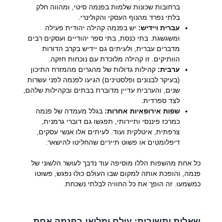
ברחובות שכונות שלמות בפנמה סיטי, ומהווה חלק
בלתי נפרד מהנוף העסקי והקולינרי.
עברית ויידיש:
יש בפנמה קהילה יהודית פעילה
ומשגשגת. בתי כנסת, בתי ספר יהודיים ועסקים רבים
מדברים עברית, ולעיתים גם יידיש בקרב הדורות
הוותיקים. זו קהילה מלוכדת עם נוכחות חזקה.
ערבית:
קהילות גדולות של מהגרים מהמזרח התיכון
(בעיקר לבנונים ופלסטינים) הגיעו לפנמה לפני עשרות
שנים, והערבית עדיין מדוברת בבתים ובקהילות שלהם,
לצד ספרדית.
שפות אירופאיות אחרות:
בגלל מעמדה של פנמה
כמרכז פיננסי ותיירותי, תפגשו גם דוברי גרמנית,
צרפתית, איטלקית ועוד. לעיתים אלו אנשי עסקים,
דיפלומטים או פשוט תיירים שהחליטו להישאר.
כל אחת מהשפות הללו מוסיפה עוד נדבך לעושר הלשוני של
פנמה, והופכת אותה למקום שבו העולם כולו נפגש, פשוטו
כמשמעו. זה הופך את כל החוויה לבלתי נשכחת.
שאלות ותשובות: עולם ומלואו בפנמה אחת