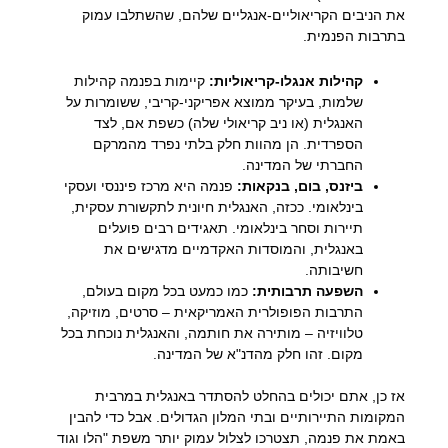
את הניבים הקריאוליים-אנגליים שלהם, שהשתלבו עמוק
בתרבות הפנמית.
קהילות אנגלו-קריאוליות:
קיימות בפנמה קהילות
שלמות, בעיקר ממוצא אפריקני-קריבי, ששומרות על
האנגלית (או ניב קריאולי שלה) כשפת אם, לצד
הספרדית. הן מהוות חלק בלתי נפרד מהמרקם
החברתי של המדינה.
ביזנס, בום, בנקאות:
פנמה היא מרכז פיננסי ועסקי
בינלאומי. ככזה, האנגלית חיונית לתקשורת עסקית,
תיירות וסחר בינלאומי. תאגידים רבים פועלים
באנגלית, והמוסדות האקדמיים מדגישים את
חשיבותה.
השפעה תרבותית:
כמו כמעט בכל מקום בעולם,
התרבות הפופולרית האמריקאית – סרטים, מוזיקה,
טלוויזיה – מותירה את חותמה, והאנגלית נוכחת בכל
מקום. זהו חלק מהדנ"א של המדינה.
אז כן, אתם יכולים בהחלט להסתדר באנגלית במרבית
המקומות התיירותיים ובתי המלון הגדולים. אבל כדי להבין
באמת את פנמה, תצטרכו לצלול עמוק יותר משפת "הלו וגוד