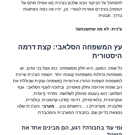
להסתכל על הביקור הבא שלכם בצ'כיה (או אפילו סתם על
המפה) בעיניים אחרות לגמרי. וכן, יהיו פה כמה הפתעות
בדרך. מבטיח.
צ'כית: לא מה שחשבתם!
עץ המשפחה הסלאבי: קצת דרמה
היסטורית
כל שפה, כמעט, היא חלק ממשפחה. כמו אצל בני אדם, יש
משפחות גדולות ומשפחות קטנות יותר. השפה הצ'כית שייכת
למשפחת השפות ההודו-אירופיות (משפחה ענקית שכוללת את
רוב שפות אירופה וחלק מאסיה), ובתוכה לענף הסלאבי. ענף
הסלאבי הוא בעצמו מחולק לשלושה: מזרחי (רוסית,
אוקראינית, בלארוסית), דרומי (סרבו-קרואטית, בולגרית,
סלובנית, מקדונית) ו… ניחשתם נכון…
מערבי
. והצ'כית שלנו
נמצאת בדיוק שם, בחבורה המערבית והמכובדת.
ומי עוד בחבורה? רגע, הם מבינים אחד את
השני?