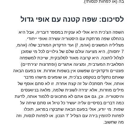
בה (או לפחות לנסות!).
לסיכום: שפה קטנה עם אופי גדול
השפה הצ'כית היא אולי לא ענקית במספר דובריה, אבל היא
בהחלט שפה מרתקת עם היסטוריה עשירה ואופי ייחודי.
מצליליה המשונים (אהמ, ř) ועד הדקדוק המורכב שלה (אהמ,
7 יחסות), היא מציעה עולם שלם של גילויים לכל מי שמוכן
לצלול לתוכה. היא קרובה מאוד לסלובקית, שייכת למשפחה
הסלאבית המערבית, ומציגה אתגרים (ופתרונות יצירתיים)
פונטיים ודקדוקיים שפשוט אין בשפות אחרות. אז בפעם הבאה
שאתם נתקלים בטקסט בצ'כית, או שומעים מישהו מדבר
אותה, אולי תסתכלו על זה קצת אחרת. זו לא סתם אוסף של
מילים מוזרות, אלא יצירה לשונית שלמה, מלאה בניואנסים
והיסטוריה. וכן, גם אם אתם לא מתכוונים ללמוד אותה, לדעת
כמה דברים בסיסיים עליה יעשיר כל טיול או סתם שיחה על
שפות. מי יודע, אולי בפעם הבאה שתבקרו בפראג, תוכלו
לפחות להזמין בירה עם הצליל 'ř' הנכון. או לפחות לנסות, וזה
מה שחשוב.