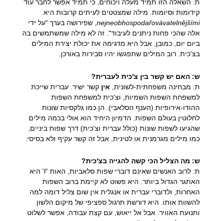
ת: השאלה הזו תמיד מעלה ויכוחים, כי תמיד אפשר לחבר עוד
קידומות וסיומות. מילה שמצטטים לעיתים קרובות היא
nejneobhospodařovávatelnějšími
, שפירושה בערך "על ידי
אלה שהכי פחות ניתנים לעיבוד". זה לא מילה שמשתמשים בה
ביום יום, כמובן, אבל היא מדגימה את יכולת יצירת המילים
בצ'כית. רוב המילים שתפגשו יהיו סבירות באורכן.
ש: האם יש קשר בין צ'כית לעברית?
ת: מבחינה משפחתית-לשונית,
אין
קשר ישיר. עברית שייכת
למשפחת השפות השמיות, וצ'כית למשפחת השפות
ההודו-אירופיות (הענף הסלאבי). הן כמו גלקסיות שונות
לחלוטין בעולם השפות. הדמיון היחיד הוא אולי בכמה מילים
שהגיעו לשפות שונות (כולל עברית וצ'כית) דרך שפות ביניים,
כמו מילים מגרמנית או לטינית, אבל זה קשר עקיף ולא בסיסי.
ש: מה הצליל הכי קשה להגייה בצ'כית?
ת: לרוב האנשים שאינם דוברי שפות סלאביות, האות 'ř' היא
האתגר הגדול ביותר. היא פשוט לא קיימת ברוב השפות
האחרות, ולדוברי עברית או אנגלית אין שום צליל דומה למה
להשוות אותו. היא דורשת תרגול ספציפי של מיקום הלשון
ותנועת האוויר. אבל אל ייאוש, עם קצת עבודה, אפשר לשלוט