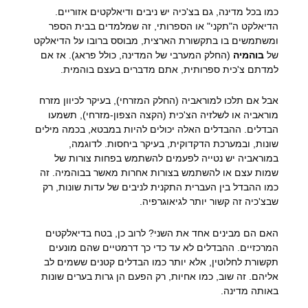
כמו בכל מדינה, גם בצ'כיה יש ניבים ודיאלקטים אזוריים.
הדיאלקט ה"תקני" או הספרותי, זה שמלמדים בבית הספר
ומשתמשים בו בתקשורת הארצית, מבוסס ברובו על הדיאלקט
של
בוהמיה
(החלק המערבי של המדינה, כולל פראג). אז אם
למדתם צ'כית ספרותית, אתם מדברים בעצם בוהמית.
אבל אם תלכו למוראביה (החלק המזרחי), בעיקר לכיוון מזרח
מוראביה או לשלזיה הצ'כית (הקצה הצפון-מזרחי), תשמעו
הבדלים. ההבדלים האלה יכולים להיות במבטא, בכמה מילים
שונות, ובמערכת הדקדוקית, בעיקר ביחסות. לדוגמה,
במוראביה יש נטייה לפעמים להשתמש בפחות צורות של
שמות עצם או להשתמש בצורות אחרות מאשר בבוהמיה. זה
כמו ההבדל בין העברית התקנית לניבים של עדות שונות, רק
שבצ'כיה זה קשור יותר לגיאוגרפיה.
האם הם מבינים אחד את השני? לרוב כן, בטח בדיאלקטים
המרכזיים. ההבדלים לא עד כדי כך דרמטיים שהם מונעים
תקשורת לחלוטין, אלא יותר כמו הבדלים קטנים ששמים לב
אליהם. זה שוב, כמו אחיות, רק הפעם הן גרות בערים שונות
באותה מדינה.