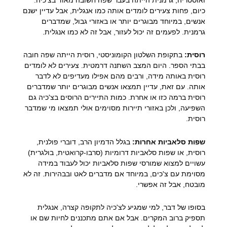
כיום, פחות צעירים לומדים אותה כמו אנגלית, אבל עדיין ישנם
אנשים, במיוחד מבוגרים יותר או באזורי גבול, שמדברים
גרמנית. לפעמים זה יכול לעזור, אבל זה לא כמו אנגלית.
רוסית:
בתקופת השלטון הקומוניסטי, רוסית הייתה שפה חובה
בבתי הספר. היום המצב השתנה דרמטית. צעירים לא לומדים
רוסית באותה מידה, ורבים מהם אפילו מעדיפים לא לדבר
אותה. עם זאת, עדיין תמצאו אנשים מבוגרים יותר שמדברים
רוסית ברמה כזו או אחרת. כמות התיירים הרוסים בצ'כיה גם
השפיעה, ולכן באזורי תיירות מסוימים אולי תמצאו מי שמדבר
רוסית.
שפות סלאביות אחרות:
בגלל הדמיון הרב, דוברי פולנית,
רוסית, או שפות סלאביות דרומיות (סרבו-קרואטית, בולגרית)
עשויים למצוא שמורסי שפות סלאביות יכול לעבוד במידה
מסוימת עם צ'כים, במיוחד אם מדברים לאט ובבהירות. זה לא
מובטח, אבל זה אפשרי.
בסופו של דבר, למי שמגיע לצ'כיה לתקופה קצרה, אנגלית
תספיק ברוב המקרים. אבל אם אתם מתכננים לחיות שם או