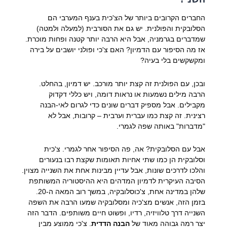
החברים הקרובים ביותר של הצ'כית בענף המערבי הם
הסלובקית והפולנית. יש גם את הסורבית (למעלה ולמטה)
שמדברים בגרמניה, אבל היא הרבה יותר קטנה ופחות מוכרת.
אז מה הסיפור עם הדמיון? האם צ'כי ופולני יושבים על בירה
ומקשקשים בלי בעיה?
ובכן, עם הפולנית זה קצת יותר מורכב. יש דמיון, בהחלט.
הרבה מילים נשמעות או נראות דומה, ויש כללי דקדוק
מקבילים. אבל מספיק דברים שונים כדי לגרום לאי-הבנה
רצינית. זה קצת כמו עברית וערבית – קרובות, אבל לא
"מדברות" באותה שפה לגמרי.
אבל עם הסלובקית? אה, פה הסיפור אחר לגמרי. צ'כית
וסלובקית הן כמו שתי אחיות תאומות שקצת רבו בנעורים
והלכו לדרכים שונות, אבל עדיין מבינות אחת את השנייה מצוין.
הסיבה העיקרית לדמיון המדהים היא ההיסטוריה המשותפת
שלהן במדינה אחת, צ'כוסלובקיה, במשך רוב המאה ה-20.
בזמן הזה, אנשים מצ'כיה ומסלובקיה שמעו הרבה את השפה
השנייה דרך טלוויזיה, רדיו, ופשוט חיים משותפים. הדבר הזה
יצר רמה גבוהה מאוד של
הבנה הדדית
. צ'כי ממוצע מבין