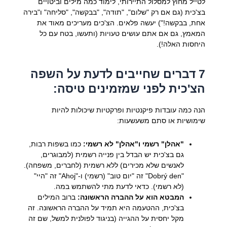
לטייל מחוץ למסלול התיירותי, לימוד כמה מילים וביטויים
בצ'כית (גם אם רק "שלום", "תודה", "בבקשה", "סליחה" ו"בירה
אחת, בבקשה!") יעשה פלאים. הצ'כים מעריכים מאוד את
המאמץ, גם אם אתם עושים טעויות (ותעשו, בטח עם כל
היחסות האלה!).
7 דברים שחייבים לדעת על השפה
הצ'כית לפני שמזמינים טיסה:
הנה כמה עובדות פיקנטיות ופרקטיות שיכולות להיות
שימושיות או סתם משעשעות:
"אהלן" רשמי ו"אהלן" לא רשמי:
כמו בשפות רבות,
גם בצ'כית יש הבדל בין פנייה רשמית (למבוגרים,
לאנשים שלא מכירים) ללא רשמית (לחברים, משפחה).
"Dobrý den" זה "יום טוב" (רשמי) ו-"Ahoj" זה "היי"
(לא רשמי). כדאי לדעת מתי להשתמש במה.
המבטא הוא על ההברה הראשונה:
ברוב המילים
בצ'כית, ההטעמה היא תמיד על ההברה הראשונה. זה
מקל יחסית על ההגייה (בניגוד לפולנית למשל, שם זה