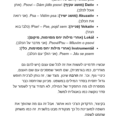
Dativ (מושג עקיף):
Dám jídlo psovi.
–
Psovi
(אתן
אוכל לכלב).
Akuzativ (מושג ישיר):
Vidím psa.
–
Psa
(אני רואה
את הכלב).
Vokativ (פנייה):
Pse, pojď sem!
–
Pse!
(כלב! בוא
הנה!).
Lokál (אחרי מילות יחס מסוימות, מיקום):
Mluvím o psovi.
–
Psovi/Psu
(אני מדבר על הכלב).
Instrumentál (אחרי מילות יחס מסוימות, כלי):
Jdu se psem.
–
Psem
(אני הולך עם הכלב).
עכשיו תדמיינו לעשות את זה לכל שם עצם (ויש להם גם
מגדרים, כמו בגרמנית), שם תואר שמסכים עם שם העצם,
כינויי גוף, וכו'. זה
הרבה
שינון. מצד שני, זה נותן לצ'כית חופש
גדול יחסית בסדר המילים במשפט. מכיוון שהיחסה כבר
מספרת לנו מה התפקיד של המילה, לא תמיד צריך לשמור על
סדר נוקשה כמו באנגלית למשל.
בקיצור, הדקדוק הצ'כי הוא אתגר. אבל זה גם מה שהופך את
השפה למעניינת כל כך מנקודת מבט בלשנית. זה כמו משחק
שחמט לשפה.