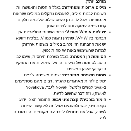
מורכב יותר).
מילים ארוכות ומפחידות:
בגלל היחסות והאפשרויות
השונות לבנות מילים, לפעמים נתקלים במילים שנראות
אינסופיות. אבל לרוב הן פשוט שילוב של כמה חלקים.
קחו נשימה עמוקה ונסו לפרוס אותן.
יש להם אות W ואות V:
ברוב השפות הסלאביות אין
הבחנה בין W ל-V, שתיהן נהגות כמו V. בצ'כית דווקא
יש את ההבחנה הזו (לרוב במילים משפות אחרות),
למרות שהשימוש באות W פחות נפוץ.
הסיומות הן המפתח:
בגלל מערכת היחסות, שימו לב
היטב לסיומות של מילים. הן אלו שמגלות את התפקיד
הדקדוקי שלהן במשפט.
שמות משפחה מסובכים:
שמות משפחה צ'כיים
יכולים להיות מאתגרים להגייה. רבים מהם מסתיימים
ב-'ová' לנשים (למשל, Novák לגבר, Nováková
לאישה), וזה דבר שחשוב לדעת.
הומור בצ'כית? קצת ציני ויבש:
ההומור הצ'כי ידוע
כקצת ציני, יבש ולפעמים אפל. זה לא קשור ישירות
לשפה, אבל אם תתחילו לדבר עם מקומיים, היו מוכנים
לזה.