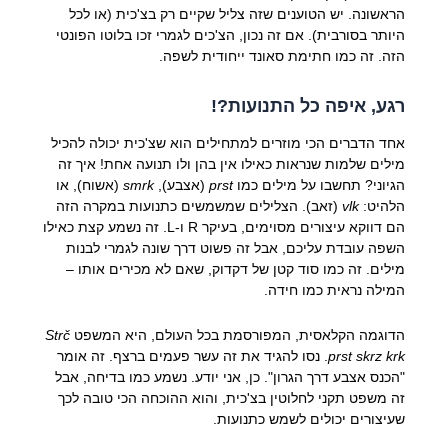
הראשונה. יש הטוענים שזה צליל שקיים רק בצ'כית (או לכל
היותר בסורבית). אם זה נכון, הצ'כים לגמרי זכו בלוטו הפונטי
הזה. זה כמו חתימת סאונד ייחודית לשפה.
רגע, איפה כל התנועות?!
אחד הדברים הכי מוזרים למתחילים הוא שצ'כית יכולה להכיל
מילים שלמות שנראות כאילו אין בהן ולו תנועה אחת! איך זה
הגיוני? תחשבו על מילים כמו
prst
(אצבע),
smrk
(אשוח), או
הלהיט:
vlk
(זאב). הצלילים שמשמשים כתנועות במקרה הזה
הם דווקא עיצורים מסוימים, בעיקר R ו-L. זה נשמע קצת כאילו
השפה עובדת עליכם, אבל זה פשוט דרך שונה לגמרי לבנות
מילים. זה כמו סוד קטן של דקדוק, שאם לא מכירים אותו –
המילה נראית כמו חידה.
הדוגמה הקלאסית, המפורסמת בכל העולם, היא המשפט
Strč
prst skrz krk
. נסו להגיד את זה עשר פעמים ברצף. זה אומר
"הכנס אצבע דרך הגרון". כן, אני יודע. נשמע כמו בדיחה, אבל
זה משפט תקני לחלוטין בצ'כית, והוא ההוכחה הכי טובה לכך
שעיצורים יכולים לשמש כתנועות.