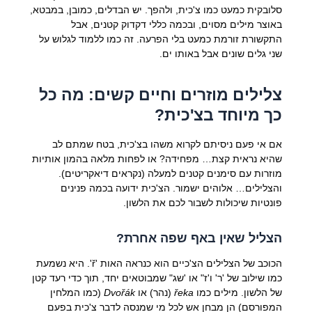
סלובקית כמעט כמו צ'כית, ולהפך. יש הבדלים, כמובן, במבטא,
באוצר מילים מסוים, ובכמה כללי דקדוק קטנים, אבל
התקשורת זורמת כמעט בלי הפרעה. זה כמו ללמוד לגלוש על
שני גלים שונים אבל באותו ים.
צלילים מוזרים וחיים קשים: מה כל
כך מיוחד בצ'כית?
אם אי פעם ניסיתם לקרוא משהו בצ'כית, בטח שמתם לב
שהיא נראית קצת… מפחידה? או לפחות מלאה בהמון אותיות
מוזרות עם סימנים קטנים למעלה (נקראים דיאקריטים).
והצלילים… אלוהים ישמור. הצ'כית ידועה בכמה פנינים
פונטיות שיכולות לשבור לכם את הלשון.
הצליל שאין באף שפה אחרת?
הכוכב של הצלילים הצ'כיים הוא כנראה האות 'ř'. היא נשמעת
כמו שילוב של 'ר' ו'ז" או 'שג" שמבוטאים יחד, תוך כדי רעד קטן
של הלשון. מילים כמו
řeka
(נהר) או
Dvořák
(כמו המלחין
המפורסם) הן מבחן אש לכל מי שמנסה לדבר צ'כית בפעם