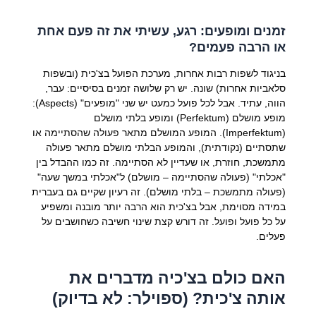
זמנים ומופעים: רגע, עשיתי את זה פעם אחת
או הרבה פעמים?
בניגוד לשפות רבות אחרות, מערכת הפועל בצ'כית (ובשפות
סלאביות אחרות) שונה. יש רק שלושה זמנים בסיסיים: עבר,
הווה, עתיד. אבל לכל פועל כמעט יש שני "מופעים" (Aspects):
מופע מושלם (Perfektum) ומופע בלתי מושלם
(Imperfektum). המופע המושלם מתאר פעולה שהסתיימה או
שתסתיים (נקודתית), והמופע הבלתי מושלם מתאר פעולה
מתמשכת, חוזרת, או שעדיין לא הסתיימה. זה כמו ההבדל בין
"אכלתי" (פעולה שהסתיימה – מושלם) ל"אכלתי במשך שעה"
(פעולה מתמשכת – בלתי מושלם). זה רעיון שקיים גם בעברית
במידה מסוימת, אבל בצ'כית הוא הרבה יותר מובנה ומשפיע
על כל פועל ופועל. זה דורש קצת שינוי חשיבה כשחושבים על
פעלים.
האם כולם בצ'כיה מדברים את
אותה צ'כית? (ספוילר: לא בדיוק)