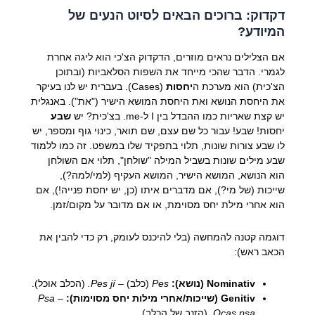
דקדוק: ברוכים הבאים לסיוט הנעים של
המיודע?
אם הצלילים נראים מוזרים, הדקדוק הצ'כי הוא ליגה אחרת
לגמרי. הדבר שהכי מייחד את השפות הסלאביות (ובתוכן
הצ'כית) הוא מערכת ה
יחסות
(Cases). בעברית יש לנו בעיקר
את היחסת הנושא ואת היחסת המושא הישיר ("את"). באנגלית
יש קצת שאריות כמו ההבדל בין I ל-me. בצ'כית? יש
שבע
יחסות! שבע! עבור כל שם עצם, שם תואר, כינוי גוף ומספר, יש
לו שבע צורות שונות, תלוי בתפקיד שלו במשפט. זה כמו ללמוד
שבע מילים שונות בשביל המילה "שולחן", תלוי אם השולחן
הוא הנושא, המושא הישיר, המושא העקיף (למי/למה?),
שייכות (של מי?), אם מדברים איתו (כן, יש יחסת פנייה!), אם
הוא אחרי מילת יחס מסוימת, או אם מדובר על מקום/זמן.
דוגמה קטנה להמחשה (בלי להיכנס לעומק, רק כדי להבין את
הכאב ראש):
Nominativ (נושא):
Pes
(כלב) –
Pes jí.
(הכלב אוכל).
Genitiv (שייכות/אחרי מילות יחס מסוימות):
–
Psa
Ocas psa.
(הזנב של הכלב).