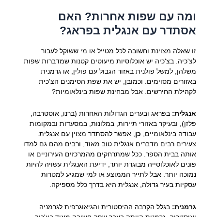
ומה עם שפות אחרות? האם
אסתדר עם אנגלית בפראג?
זו שאלה מצוינת וחשובה לכל מטייל או מי ששוקל לעבור
לצ'כיה. בצ'כיה יש אוכלוסיות מיעוטים קטנות שמדברות שפות
משלהן, למשל פולנית באזור הגבול עם פולין, או גרמנית
באזורים מסוימים. וכמובן, יש את שפת הסימנים הצ'כית
לקהילת החירשים. אבל מבחינת שפות בינלאומיות?
אנגלית:
בפראג ובערים הגדולות האחרות (ברנו, אוסטרבה,
פלזן), ובעיקר באזורי תיירות, במלונות, במסעדות ובמקומות
עבודה בינלאומיים,
כן
, אפשר להסתדר מצוין עם אנגלית.
צעירים רבים מדברים אנגלית טוב מאוד, ורבים מהם גם למדו
אותה בבית הספר. ככל שמתרחקים מהמרכזים העירוניים או
פונים לאוכלוסייה מבוגרת יותר, ידיעת האנגלית עשויה להיות
נמוכה יותר. אבל לתייר הממוצע או למי שמגיע למטרות
עסקיות בעיר גדולה, אנגלית היא בדרך כלל מספיקה.
גרמנית:
בגלל הקרבה ההיסטורית והגיאוגרפית לגרמניה
ואוסטריה, גרמנית הייתה בעבר שפה חשובה מאוד בצ'כיה.