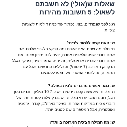
שאלות ש(אולי) לא חשבתם
לשאול: 5 תשובות מהירות
רגע לפני שנפרדים, בואו נפתור עוד כמה דילמות לשוניות
צ'כיות:
ש: האם קשה ללמוד צ'כית?
ת: תלוי מה שפת האם שלכם ומה הרקע הלשוני שלכם. אם
אתם דוברי שפה סלאבית אחרת, יהיה לכם יתרון עצום. אם
אתם דוברי עברית או אנגלית, זה יהיה אתגר רציני, בעיקר בגלל
הדקדוק המורכב (7 יחסות!) והצלילים החדשים. אבל עם
התמדה, זה לגמרי אפשרי. אל תצפו לקסמים.
ש: כמה אנשים מדברים צ'כית בעולם?
ת: צ'כית היא שפה קטנה יחסית. יש כ-10.7 מיליון דוברים בסך
הכל, רובם המכריע חי בצ'כיה. יש גם קהילות קטנות יותר של
דוברי צ'כית במדינות אחרות, בעיקר בארה"ב, קנדה, גרמניה
ואוסטריה, אבל המספרים שם קטנים יותר.
ש: מה המילה הצ'כית הארוכה ביותר?