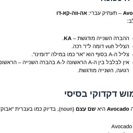
Avo
– תעתיק עברי:
אה-ווה-קא-דו
ב:
ההברה השנייה מודגשת –
KA
.
הצליל
vuh
דומה ל"ו" רכה.
צליל ה-A בסוף הוא "או" כמו במילה "דומינו".
אין לבלבל בין ה-A הראשונה ל-A בהברה השנייה – הראש
רגועה, השנייה מודגשת.
וש דקדוקי בסיסי
ה
Avocado
היא
שם עצם
(noun), בדיוק כמו בעברית "אבוקדו".
Avoc