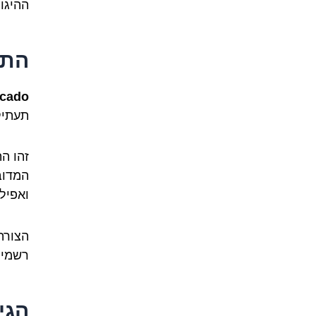
ההיגוי
התרג
cado
תעתיק
זהו ה
המדוב
ואפילו
רשמית
הגי