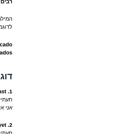
רבים:
המילה
לדוגמ
cado.
ados.
דוג
1. I love eating avocado on toast.
תעתיק
אני א
2. This avocado is not ripe yet.
תעתיק