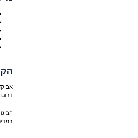
הקש
אבוקד
דרום 
הביטו
במדינ