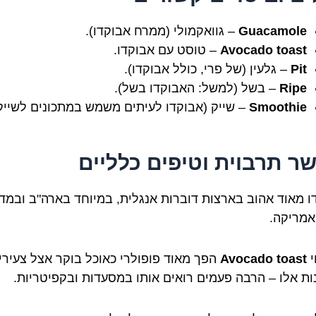
Guacamole
– גוואקמולי (ממרח אבוקדו).
Avocado toast
– טוסט עם אבוקדו.
Pit
– גלעין (של פרי, כולל אבוקדו).
Ripe
– בשל (למשל: האבוקדו בשל).
Smoothie
– שייק (אבוקדו לעיתים משמש במתכונים לשייק
ר תרבוית וטיפים כלליים
ו מאוד אהוב בארצות דוברות אנגלית, במיוחד בארה"ב ובמדי
אמריקה.
י
Avocado toast
הפך מאוד פופולרי כאוכל בוקר אצל צעירי
ות אלו – הרבה פעמים רואים אותו במסעדות ובקפיטריות.