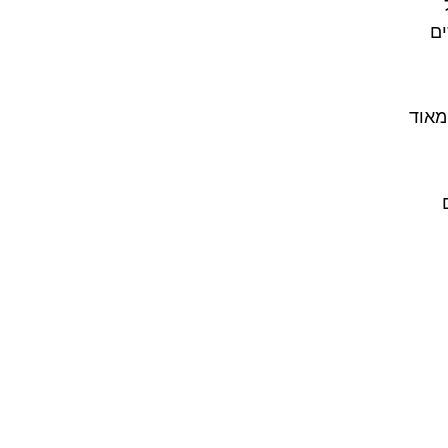
ים
מאוד
ם