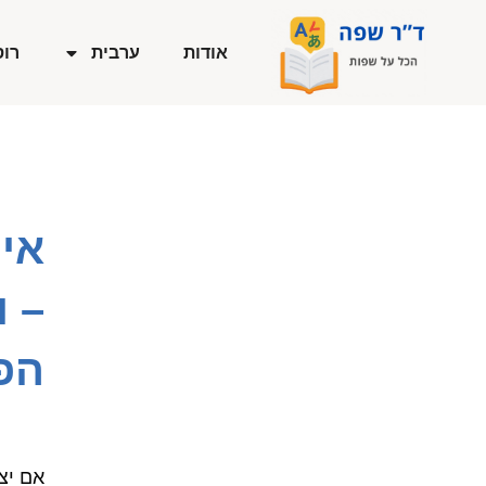
ילוג
תוכן
אודות
ערבית
רוס
איך
– 
הפר
אם יצ