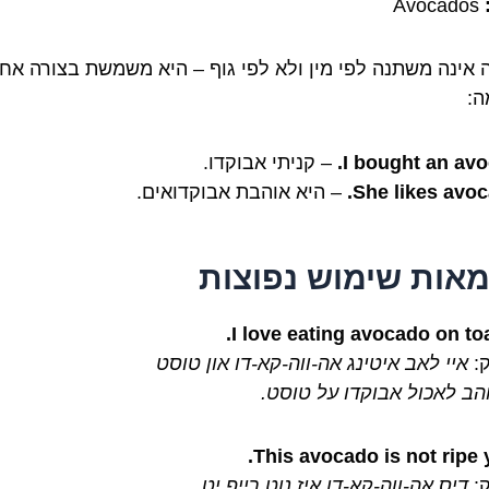
Avocados
 אינה משתנה לפי מין ולא לפי גוף – היא משמשת בצורה אחי
ה:
I bought an avo
– קניתי אבוקדו.
She likes avoc
– היא אוהבת אבוקדואים.
מאות שימוש נפוצות
:
איי לאב איטינג אה-ווה-קא-דו און טוסט
והב לאכול אבוקדו על טוסט.
:
דיס אה-ווה-קא-דו איז נוט רייפ יֵט