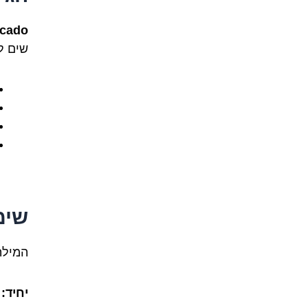
cado
שים ל
שימ
המיל
יחיד:
ado