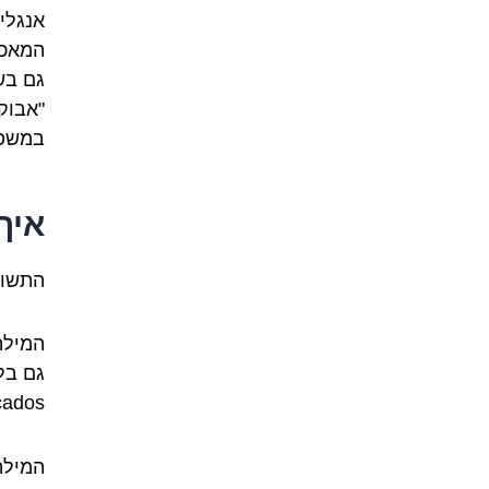
אנגלי
המאכל
גם בשי
"אבוק
במשפט
איך
התשובה: Avocado (
המילה
ados).
המילה