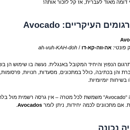
 דומה מאוד לעברית, אז קל לזכור אותה!
ומים העיקריים: Avocado
Avo
 פונטי:
אה-ווה-קא-דו
/
ah-vuh-KAH-doh
תרגום הנפוץ והיחיד המקובל באנגלית. נעשה בו שימוש הן ב
רת והן בכתיבה, כולל במתכונים, מסעדות, חנויות, פרסומות,
 בשיחות יומיומיות.
הצורה "Avocado" משמשת לכל מטרה – אין גרסה רשמית מול בלת
. אם מתכוונים לכמה יחידות, ניתן לומר
Avocados
.
יה נכונה