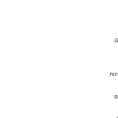
).
נות
ם