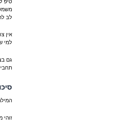
טיפ ל
משמעו
לב לה
אין צ
למי ש
תחבירי
סיכו
המילה
זוהי מ