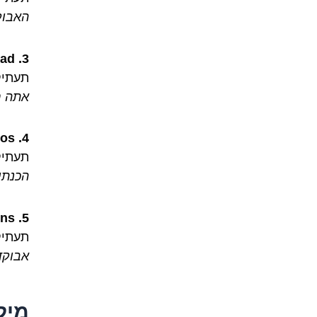
האבוק
3. Do you want some avocado in your salad?
תעתיק
אתה ר
4. I made guacamole with fresh avocados.
תעתיק
הכנתי
5. Avocado is very healthy and full of vitamins.
תעתיק
אבוקד
מיל