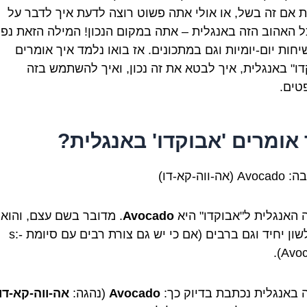
ת אם זה בשל, או אולי אתה פשוט רוצה לדעת איך לדבר על
 האהוב הזה באנגלית – אתה במקום הנכון! המילה הזאת נפו
חות יום-יומיות וגם במתכונים. אז בואו נלמד איך אומרים
דו" באנגלית, איך לבטא את זה נכון, ואיך להשתמש בזה
ים.
 אומרים 'אבוקדו' באנגלית?
אה-ווה-קא-דו)
 האנגלית ל"אבוקדו" היא
Avocado
. מדובר בשם עצם, והוא 
גם בלשון יחיד וגם ברבים (אם כי יש גם צורת רבים עם סיומת -s:
Avoc
 באנגלית נכתבת בדיוק כך:
Avocado
(נהגה:
אה-ווה-קא-דו