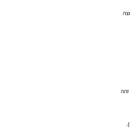
צה
זהה
).