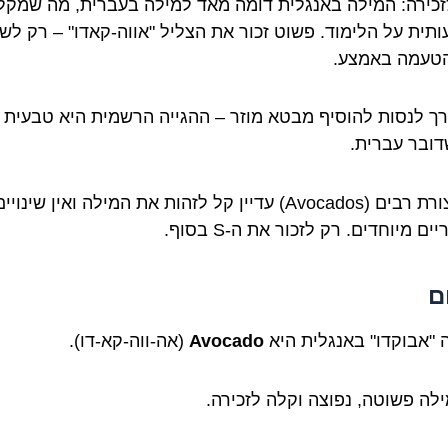
זכירה: המילה באנגלית דומה מאד למילה בעברית, מה שמקל
תית על הלימוד. פשוט זכור את הצליל "אווה-קאדו" – רק לש
טעמה באמצע.
ורך לנסות להוסיף מבטא מוזר – ההגייה הרשמית היא טבעית 
דובר עברית.
גם בצורת רבים (Avocados) עדיין קל לזהות את המילה ואין שינויי
ים מיוחדים. רק לזכור את ה-S בסוף.
ם
 "אבוקדו" באנגלית היא
Avocado
(אה-ווה-קא-דו).
ילה פשוטה, נפוצה וקלה לזכירה.