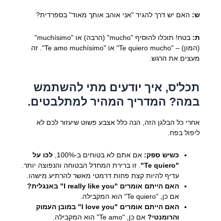
ש:
האם יש דרך להגיד "אני אוהב אותך מאוד" בספרדית?
ת:
בטח! תוכלו להוסיף "mucho" (הרבה) או "muchísimo"
(המון) – "Te quiero mucho" או "Te amo muchísimo". זה
מעצים את הרגש.
תכל'ס, איך יודעים מתי להשתמש
במה? המדריך המהיר למתלבטים.
אחרי כל הבלגן הזה, הנה כלל אצבע פשוט שיעזור לכם לא
ליפול בפח.
כשיש ספק:
אם אתם לא בטוחים ב-100%,
לכו על
"Te quiero"
. זו ברירת המחדל הבטוחה והנפוצה יותר.
עדיף להיות קצת פחות דרמטי מאשר להרתיע מישהו.
האם הייתם אומרים "I really like you" באנגלית?
אם כן, "Te quiero" הוא המקבילה.
האם הייתם אומרים "I love you" במובן העמוק
והרומנטי?
אם כן, "Te amo" הוא המקבילה.