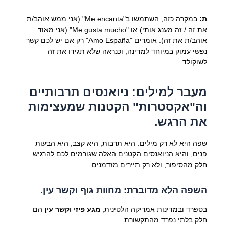
ת:
במקרה כזה, השתמשו ב"Me encanta" (אני ממש אוהב/ת
את זה / זה מענג אותי) או "Me gusta mucho" (אני מאוד
אוהב/ת את זה). אומרים "Amo España" רק אם יש לכם קשר
נפשי עמוק במיוחד למדינה, וכנראה שלא תגידו את זה
לשוקולד.
מעבר למילים: ניואנסים תרבותיים
וה"אקסטרות" הקטנות שמעצימות
את הרגש.
שפה היא לא רק מילים. היא תרבות, היא קצב, היא הבעות
פנים, והיא הניואנסים הקטנים האלה שגורמים לכם להרגיש
חלק מהסיפור, ולא רק תיירים מזדמנים.
השפה הלא מדוברת: מחוות גוף וקשר עין.
בספרד ובמדינות אמריקה הלטינית,
מגע פיזי וקשר עין
הם
חלק בלתי נפרד מהתקשורת.