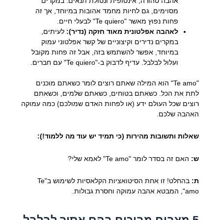
אהבה טהורה, אינסופית ונטולת תנאים. במקרים
מסוימים, גם לחיות מחמד אהובות במיוחד, אך זה
פחות נפוץ מאשר "Te quiero" לבעלי חיים.
לאהבה אפלטונית מאוד חזקה (נדיר):
לעיתים,
במקרים נדירים וקיצוניים של קשר אפלטוני עמוק
במיוחד, אפשר להשתמש בזה, אבל זה פחות מקובל
ועלול לבלבל. עדיף לדבוק ב-"Te quiero" עם חברים.
"Te amo" הוא המילה שאתם רוצים לומר כשאתם מוכנים
לתת את הכל. כשאתם בטוחים, כשאתם שלמים, וכשאתם
רוצים שכל העולם ידע (או לפחות האדם שמולכם) כמה עמוקה
האהבה שלכם.
שאלות ותשובות מהירות (כי תמיד יש עוד מה ללמוד!):
ש:
האם זה בסדר לומר "Te amo" לאמא שלי?
ת:
בהחלט! זו אחת הסיטואציות הקלאסיות לשימוש ב"Te
amo", המבטא אהבה עמוקה וחסרת גבולות.