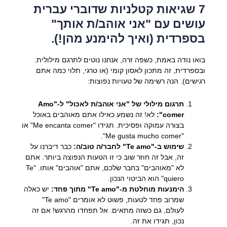
7 שגיאות קטלניות שדוברי עברית
עושים עם "אני אוהב/ת אותך"
בספרדית (ואיך להימנע מהן!).
בואו נודה באמת, כשפה זרה, אנחנו נוטים לתרגם מילולית.
ובספרדית, זה מתכון לאסון קומי (או טרגי, תלוי כמה אתם
רגישים). הנה רשימה של טעויות נפוצות:
תרגום מילולי של "אני אוהב/ת לאכול" ל-"Amo
comer":
לא! זה נשמע כאילו אתם מאוהבים באוכל
בצורה עמוקה ופסיכית. תגידו "Me encanta comer" או
"Me gusta mucho comer".
שימוש ב-"Te amo" לחבר/ה טוב/ה:
כבר דיברנו על
זה, אבל זה חוזר שוב כי זו הטעות הנפוצה ביותר. אתם
לא "מאוהבים" בחבר שלכם, אתם "אוהבים" אותו. "Te
quiero" הוא הביטוי הנכון.
הימנעות מוחלטת מ-"Te amo" מתוך פחד:
יש כאלה
שמרוב פחד לטעות, פשוט לא אומרים "Te amo"
לעולם, גם כשזה מתאים. אל תפחדו מהרגש! אם זה
נכון, תגידו את זה.