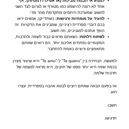
למנוע אי הבנות מביכות (או אפילו דרמטיות):
אף
אחד לא רוצה להישמע כמו מטורף או לגרום לצד השני
לחשוב שמערכת היחסים מתקדמת מהר מדי.
להעיד על מומחיות ורגישות:
כשתדייקו, אנשים יראו
בכם דוברי ספרדית רציניים, שמבינים את הדקויות. זה
הופך אתכם ל
מגניבים
, וזה חשוב.
לפתוח דלתות:
כשאתם מראים כבוד לשפה ולתרבות,
המקומיים נפתחים אליכם יותר. הם רואים שאתם
מתאמצים ורוצים באמת להתחבר.
למעשה, הבחירה בין "Te quiero" ל-"Te amo" היא שיעור מצוין
בכמה שפה היא יותר מסט של חוקים; היא מראה לנשמה של
תרבות שלמה.
אז בפעם הבאה שאתם רוצים לבטא אהבה בספרדית, עצרו
רגע.
חשבו.
תרגישו.