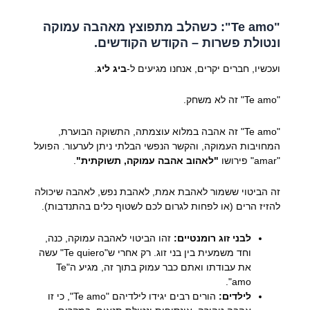
"Te amo": כשהלב מתפוצץ מאהבה עמוקה
ונטולת פשרות – הקודש הקודשים.
ועכשיו, חברים יקרים, אנחנו מגיעים ל-
ביג ליג
.
"Te amo" זה לא משחק.
"Te amo" זה אהבה במלוא עוצמתה, התשוקה הבוערת,
המחויבות העמוקה, והקשר הנפשי הבלתי ניתן לערעור. הפועל
"amar" פירושו
"לאהוב אהבה עמוקה, תשוקתית"
.
זה הביטוי ששמור לאהבת אמת, לאהבת נפש, לאהבה שיכולה
להזיז הרים (או לפחות לגרום לכם לשטוף כלים בהתנדבות).
לבני זוג רומנטיים:
זהו הביטוי לאהבה עמוקה, כנה,
וחד משמעית בין בני זוג. רק אחרי ש"Te quiero" עשה
את עבודתו ואתם כבר עמוק בתוך זה, מגיע ה"Te
amo".
לילדים:
הורים רבים יגידו לילדיהם "Te amo", כי זו