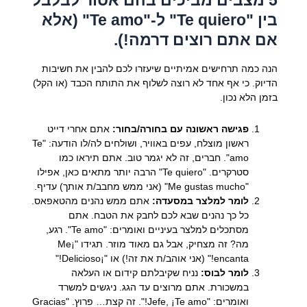
5 מצבים מביכים בהם אסור לבלבל
בין "Te quiero" ל-"Te amo" (אלא
אם אתם רוצים דרמה!).
הנה כמה תרחישים אמיתיים שיעזרו לכם להבין את חשיבות
הדיוק. כי אף אחד לא רוצה לשלוף את התותח הכבד (או הקל)
בזמן הלא נכון.
פגישה ראשונה עם בחורה/בחור:
אתם אחרי דייט
ראשון מוצלח, עפים באוויר, ושולחים לה/לו הודעה: "Te
amo". חברים, זה לא יגמר טוב. אתם תיראו כמו
סטרקרים. "Te quiero" הרבה יותר מתאים כאן, אפילו
"Me gustas mucho" (אני ממש מחבב/ת אותך) עדיף.
לומר למלצר במסעדה:
אתם ממש נהנים מהטאפאס.
כל כך נהנים שבא לכם לחבק את הטבח. אתם
מסתכלים למלצר בעיניים ואומרים: "Te amo". רגע,
מה? זה מצחיק, אבל גם מאוד מוזר. תגידו "¡Me
encanta!" (אני אוהב/ת את זה!) או "¡Delicioso!"
לומר לבוס:
נניח שקיבלתם קידום או העלאה
במשכורת. אתם מרוצים עד הגג. ניגשים למשרד
ואומרים: "Jefe, ¡Te amo!". זה קצת… פרוץ. "Gracias