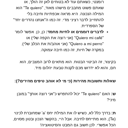
רומנטי, כשאתם עוד לא בטוחים לאן זה הולך, או
שאתם פשוט מחבבים מישהו מאוד, "Te quiero" הוא
המילה הנכונה. היא מראה אכפתיות וחיבה בלי
להתחייב לדבר רציני מדי. זה כמו ה"אנחנו נהדרים יחד"
של הספרדית.
לדברים דוממים או לחיות מחמד:
כן, כן. אפשר לומר
"Quiero mi café" (אני רוצה את הקפה שלי) או
"Quiero a mi perro" (אני אוהב/ת את הכלב שלי).
במקרה של חיות, זה כמו חיבה עמוקה.
בקיצור, זה הביטוי הבטוח. הוא מתאים לרוב המצבים, הוא
חם, והוא לא ידרוש מכם לקנות טבעת יהלום מיד.
שאלות ותשובות מהירות (כי מי לא אוהב טיפים מהירים?):
ש:
האם "Te quiero" יכול להתפרש כ"אני רוצה אותך" במובן
מיני?
ת:
בדרך כלל לא, כשיש לו את המילת יחס 'a' שמחוברת לכינוי
(Te), הוא מתייחס לחיבה. אבל היי, בהקשר הנכון ובטון מסוים,
הכל אפשרי. לכן חשוב גם המבט והסיטואציה!