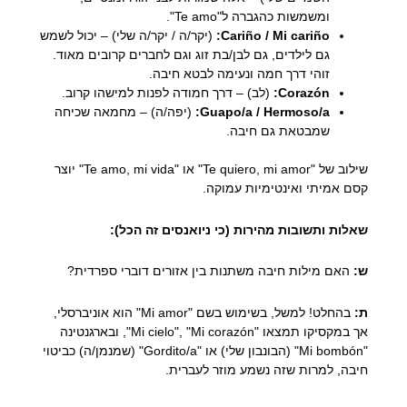
ומשמשות כהגברה ל"Te amo".
Cariño / Mi cariño:
(יקר/ה / יקר/ה שלי) – יכול לשמש
גם לילדים, גם לבן/בת זוג וגם לחברים קרובים מאוד.
זוהי דרך חמה ונעימה לבטא חיבה.
Corazón:
(לב) – דרך חמודה לפנות למישהו קרוב.
Guapo/a / Hermoso/a:
(יפה/ה) – מחמאה שכיחה
שמבטאת גם חיבה.
שילוב של "Te quiero, mi amor" או "Te amo, mi vida" יוצר
קסם אמיתי ואינטימיות עמוקה.
שאלות ותשובות מהירות (כי ניואנסים זה הכל):
ש:
האם מילות חיבה משתנות בין אזורים דוברי ספרדית?
ת:
בהחלט! למשל, בשימוש בשם "Mi amor" הוא אוניברסלי,
אך במקסיקו תמצאו "Mi cielo", "Mi corazón", ובארגנטינה
"Mi bombón" (הבונבון שלי) או "Gordito/a" (שמנמן/ה) כביטוי
חיבה, למרות שזה נשמע מוזר לעברית.