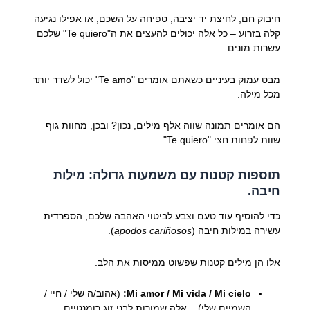
חיבוק חם, לחיצת יד יציבה, טפיחה על השכם, או אפילו נגיעה
קלה בזרוע – כל אלה יכולים להעצים את ה"Te quiero" שלכם
עשרות מונים.
מבט עמוק בעיניים כשאתם אומרים "Te amo" יכול לשדר יותר
מכל מילה.
הם אומרים תמונה שווה אלף מילים, נכון? ובכן, מחוות גוף
שוות לפחות חצי "Te quiero".
תוספות קטנות עם משמעות גדולה: מילות
חיבה.
כדי להוסיף עוד טעם וצבע לביטוי האהבה שלכם, הספרדית
עשירה במילות חיבה (
apodos cariñosos
).
אלו הן מילים קטנות שפשוט ממיסות את הלב.
Mi amor / Mi vida / Mi cielo:
(אהוב/ה שלי / חיי /
השמיים שלי) – אלה שמורות לבני זוג רומנטיים,