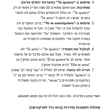
שימוש ב-"Te quiero" במערכת יחסים ארוכה
ומחויבת:
אם אתם נשואים 20 שנה ועדיין אומרים רק
"Te quiero", זה עלול להתפרש כאילו אתם לא לגמרי
בפנים.
עכשיו
זה הזמן ל-"Te amo".
שימוש ב-"Yo te amo/quiero":
ברוב המקרים אין
צורך להוסיף את ה-"Yo" (אני) כי הטיית הפועל כבר
מבהירה מי המדבר. הוספת "Yo" מדגישה את הפועל
בצורה חזקה מדי ולפעמים נשמעת דרמטית או
מיותרת.
לבלבל את המגדר:
"Te quiero" ו-"Te amo" לא
משתנים לפי מגדר, אבל אם אתם מדברים על מישהו
אחר, שימו לב ש"Él te quiere" (הוא אוהב אותך) או
"Ella te ama" (היא אוהבת אותך).
הגייה לא נכונה:
שימו לב לצליל ה-"qu" (כמו "ק" קשה)
ב-"quiero" ולצליל ה-"ll" (כמו "י" ברוב האזורים) או "ג"
במיקומים מסוימים ב"amar". הגייה נכונה משדרת
ביטחון וכבוד לשפה.
השד טמון בפרטים, ופה הוא יכול להיות גם ממש משעשע.
שאלות ותשובות מהירות (בואו נרד לפרקטיקה):