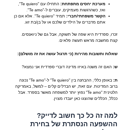
מערכת יחסים מתפתחת:
התחילו עם "Te quiero",
ואז, כשהרגשות מעמיקים, עוברים ל-"Te amo".
הקשר משפחתי/חברי:
תמיד "Te quiero". אלא אם כן
אתם מדברים על הילדים שלכם או על בן/בת זוג.
זכרו, ספרדית היא שפה של תשוקה, אבל גם של ניואנסים.
קצת מחשבה מראש תעשה פלאים.
שאלות ותשובות מהירות (כי תרגול עושה את זה מושלם):
ש:
האם זה משנה באיזו מדינה דוברי ספרדית אני נמצא?
ת:
באופן כללי, ההבחנה בין "Te quiero" ל-"Te amo" נכונה
ברוב המדינות. עם זאת, יש הבדלים קלים – למשל, באמריקה
הלטינית "Te amo" נפוץ יותר למשפחה מאשר בספרד. אבל
ככלל, הכללים שהוצגו כאן יעבדו מצוין.
למה זה כל כך חשוב לדייק?
ההשפעה הנסתרת של בחירת