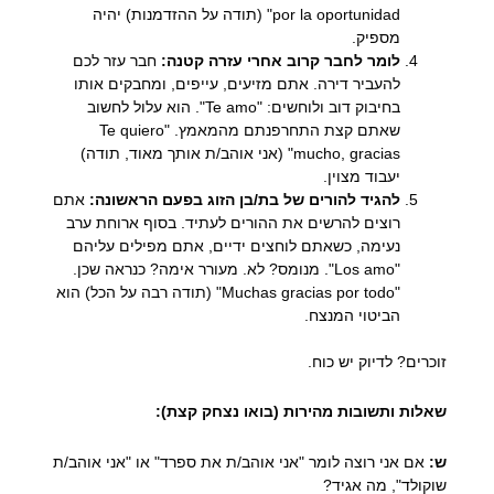
por la oportunidad" (תודה על ההזדמנות) יהיה
מספיק.
לומר לחבר קרוב אחרי עזרה קטנה:
חבר עזר לכם
להעביר דירה. אתם מזיעים, עייפים, ומחבקים אותו
בחיבוק דוב ולוחשים: "Te amo". הוא עלול לחשוב
שאתם קצת התחרפנתם מהמאמץ. "Te quiero
mucho, gracias" (אני אוהב/ת אותך מאוד, תודה)
יעבוד מצוין.
להגיד להורים של בת/בן הזוג בפעם הראשונה:
אתם
רוצים להרשים את ההורים לעתיד. בסוף ארוחת ערב
נעימה, כשאתם לוחצים ידיים, אתם מפילים עליהם
"Los amo". מנומס? לא. מעורר אימה? כנראה שכן.
"Muchas gracias por todo" (תודה רבה על הכל) הוא
הביטוי המנצח.
זוכרים? לדיוק יש כוח.
שאלות ותשובות מהירות (בואו נצחק קצת):
ש:
אם אני רוצה לומר "אני אוהב/ת את ספרד" או "אני אוהב/ת
שוקולד", מה אגיד?