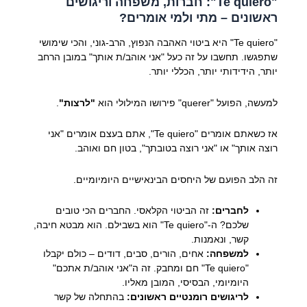
"Te quiero": חברות, משפחה וריגושים
ראשונים – מתי ולמי אומרים?
"Te quiero" היא ביטוי האהבה הנפוץ, הרב-גוני, והכי שימושי
שתפגשו. תחשבו על זה כעל "אני אוהב/ת אותך" במובן הרחב
יותר, הידידותי יותר, הכללי יותר.
למעשה, הפועל "querer" פירושו המילולי הוא
"לרצות"
.
אז כשאתם אומרים "Te quiero", אתם בעצם אומרים "אני
רוצה אותך" או "אני רוצה בטובתך", בטון חם ואוהב.
זה הלב הפועם של היחסים הבינאישיים היומיומיים.
לחברים:
זה הביטוי הקלאסי. החברים הכי טובים
שלכם? ה-"Te quiero" הוא בשבילם. הוא מבטא חיבה,
קשר, ונאמנות.
למשפחה:
אחים, הורים, סבים, דודים – כולם יקבלו
"Te quiero" חם ומחבק. זה ה"אני אוהב/ת אתכם"
היומיומי, הבסיסי, המובן מאליו.
לריגושים רומנטיים ראשונים:
בהתחלה של קשר