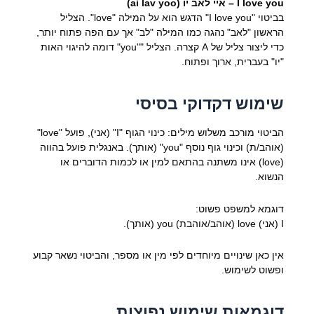
I love you – איי לאב יו (ai lav yoo)
בביטוי "I love you" הדגש הוא על המילה "love". הצליל
הראשון "לאב" נהגה כמו המילה "לב" אך עם הפה פתוח יותר,
כדי ליצור צליל של A קצרה. הצליל ""you" דומה להיגוי האות
"יו" בעברית, ארוך ופתוח.
שימוש דקדוקי בסיסי
הביטוי מורכב משלוש מילים: כינוי הגוף "I" (אני), פועל "love"
(אוהב/ת) וכינוי גוף נוסף "you" (אותך). באנגלית פועל בהווה
(love) אינו משתנה בהתאם למין או לכמות הדוברים או
הנשוא.
דוגמא למשפט פשוט:
I (אני) love (אוהב/אוהבת) you (אותך).
אין כאן שינויים מיוחדים לפי מין או מספר, והביטוי נשאר קבוע
ופשוט לשימוש.
דוגמאות שימוש נפוצות