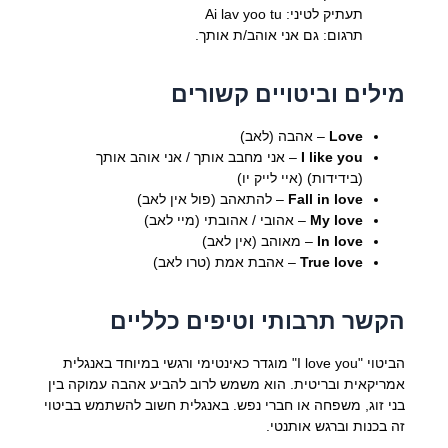
תעתיק לטיני: Ai lav yoo tu
תרגום: גם אני אוהב/ת אותך.
מילים וביטויים קשורים
Love
– אהבה (לאב)
I like you
– אני מחבב אותך / אני אוהב אותך
(בידידות) (איי לייק יו)
Fall in love
– להתאהב (פול אין לאב)
My love
– אהובי / אהובתי (מיי לאב)
In love
– מאוהב (אין לאב)
True love
– אהבת אמת (טרו לאב)
הקשר תרבותי וטיפים כלליים
הביטוי "I love you" מוגדר כאינטימי ורגשי במיוחד באנגלית
אמריקאית ובריטית. הוא משמש לרוב להביע אהבה עמוקה בין
בני זוג, משפחה או חברי נפש. באנגלית חשוב להשתמש בביטוי
זה בכנות וברגש אותנטי.