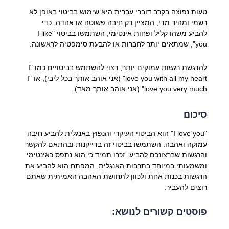
טעות נפוצה בקרב דוברי עברית היא שימוש בביטוי באופן לא
רשמי ומהיר מדי, המציין רק חיבה פשוטה או אהדה. כדי
להביע משהו קליל ופחות אינטימי, השתמשו בביטוי "I like
you", שמתאים יותר לחברות או להבעת סימפטיה לראשונה.
להדגשת רגשות עמוקים יותר, רצוי להשתמש בביטויים כמו "I
love you with all my heart" (אני אוהב אותך בכל ליבי), או "I
love you very much" (אני אוהב אותך מאד).
סיכום
"I love you" הוא הביטוי העיקרי והנפוץ באנגלית להביע חיבה
עמוקה ואהבה. השתמשו בביטוי זה בדייקנות ובהתאם להקשר
והרגשות שברצונכם להביע. זכרו תמיד כי הוא נתפס כאינטימי
ומשמעותי במיוחד בתרבות האנגלית. המפתח הוא להביע את
הרגשות בכנות אחת ולכוון לתחושת האהבה האמיתית שאתם
רוצים להעביר.
פוסטים קשורים לנושא: