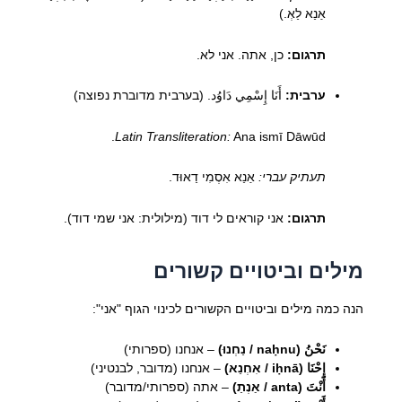
אַנַא לַאְ.)
תרגום:
כן, אתה. אני לא.
ערבית:
أَنَا إِسْمِي دَاوُد. (בערבית מדוברת נפוצה)
Latin Transliteration:
Ana ismī Dāwūd.
תעתיק עברי:
אַנַא אִסְמִי דַאוּד.
תרגום:
אני קוראים לי דוד (מילולית: אני שמי דוד).
מילים וביטויים קשורים
הנה כמה מילים וביטויים הקשורים לכינוי הגוף "אני":
نَحْنُ (naḥnu / נַחְנוּ)
– אנחנו (ספרותי)
إِحْنَا (iḥnā / אִחְנַא)
– אנחנו (מדובר, לבנטיני)
أَنْتَ (anta / אַנְתַ)
– אתה (ספרותי/מדובר)