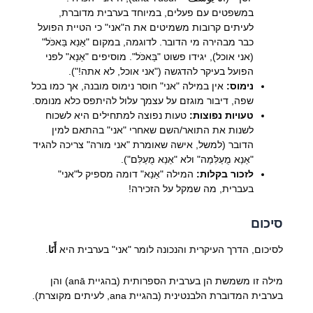
במשפטים עם פעלים, במיוחד בערבית מדוברת,
לעיתים קרובות משמיטים את ה"אני" כי הטיית הפועל
כבר מבהירה מי הדובר. לדוגמה, במקום "אַנַא בַּאכֹּל"
(אני אוכל), יגידו פשוט "בַּאכֹּל". מוסיפים "אַנַא" לפני
הפועל בעיקר להדגשה ("אני אוכל, לא אתה!").
נימוס:
אין במילה "אני" חוסר נימוס מובנה, אך כמו בכל
שפה, דיבור מוגזם על עצמך עלול להיתפס כלא מנומס.
טעויות נפוצות:
טעות נפוצה למתחילים היא לשכוח
לשנות את התואר/השם שאחרי "אני" בהתאם למין
הדובר (למשל, אישה שאומרת "אני מורה" צריכה להגיד
"אַנַא מֻעַלִּמַה" ולא "אַנַא מֻעַלִּם").
לזכור בקלות:
המילה "אַנַא" דומה מספיק ל"אני"
בעברית, מה שמקל על הזכירה!
סיכום
לסיכום, הדרך העיקרית והנכונה לומר "אני" בערבית היא
أَنَا
.
מילה זו משמשת הן בערבית הספרותית (בהגיית anā) והן
בערבית המדוברת הלבנטינית (בהגיית ana, לעיתים מקוצרת).