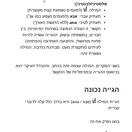
פלסטיני/לבנטיני):
המילה:
أَنَا
(לפעמים נשמעת קצת מקוצרת)
תעתיק עברי:
אַנַא
(לפעמים נשמע כמו אַנַ׳)
תעתיק לטיני:
ana
(ללא הדגשת האורך)
הקשר: זו הצורה הנפוצה בשיחות יומיומיות, בין
חברים, במשפחה ובשוק. ההגייה עשויה להיות
פחות מודגשת, והתנועה האחרונה (הפתחה)
לעיתים מתקצרת מעט. מבחינת כתיבה, המילה
נשארת זהה.
בשני המקרים, המילה עצמה זהה בכתב, וההבדל העיקרי הוא
בניואנס ההגייה ובפורמליות של ההקשר.
הגייה נכונה
הגיית המילה
أَنَا
(אַנַא / ana) היא בדרך כלל קלה לדוברי
עברית.
בואו נפרק את זה: