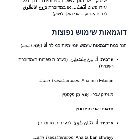
א-סּוּק – אני הולך לשוק. בספרותית). בדרך כלל
יגידו פשוט
أَذْهَبُ…
או במדוברת
بَرُوح عَالسُّوق
(בַּרוּח עַ-סּוּק – אני הולך לשוק).
דוגמאות שימוש נפוצות
הנה כמה דוגמאות שימוש יומיומיות במילה
أَنَا
(אַנַא / ana):
ערבית:
أَنَا مِنْ فِلَسْطِين. (בערבית ספרותית/מדוברת
רשמית)
Latin Transliteration:
Anā min Filasṭīn.
תעתיק עברי:
אַנַא מִן פִלַסְטִין.
תרגום:
אני מפלסטין.
ערבית:
أَنَا تَعْبَان شْوَيّ. (בערבית מדוברת)
Latin Transliteration:
Ana taʿbān shwayy.