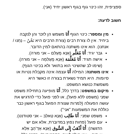
ספציפית, זהו כינוי גוף בגוף ראשון יחיד (אני).
חשוב לדעת:
מין ומספר:
כינוי הגוף
أَنَا
משמש הן לזכר והן לנקבה
ביחיד. אין לו צורת רבים (צורת הרבים היא نَحْنُ – נַחְנוּ /
אנחנו). הוא אינו משתנה בהתאם למין הדובר.
גבר יגיד:
أَنَا مُعَلِّم
(אַנַא מֻעַלִּם – אני מורה).
אישה תגיד:
أَنَا مُعَلِّمَة
(אַנַא מֻעַלִּמַה – אני מורה).
(שימו לב שהשינוי הוא בתואר ולא בכינוי הגוף).
אינו משתנה:
המילה
أَنَا
עצמה אינה מקבלת נטיות או
סיומות. היא תמיד נשארת בצורה זו כאשר היא
משמשת כנושא המשפט.
מיקום במשפט:
בדרך כלל,
أَنَا
מופיעה בתחילת משפט
שמני (משפט ללא פועל), או לפני פועל כדי להדגיש את
עושה הפעולה (למרות שצורת הפועל בגוף ראשון כבר
כוללת את המשמעות "אני").
משפט שמני:
أَنَا طَالِب
(אַנַא טַאלִבּ – אני סטודנט).
עם פועל (פחות נפוץ במדוברת, אלא אם יש
הדגשה):
أَنَا أَذْهَبُ إِلَى السُّوق
(אַנַא אַדְ'הַבֻּ אִלַא