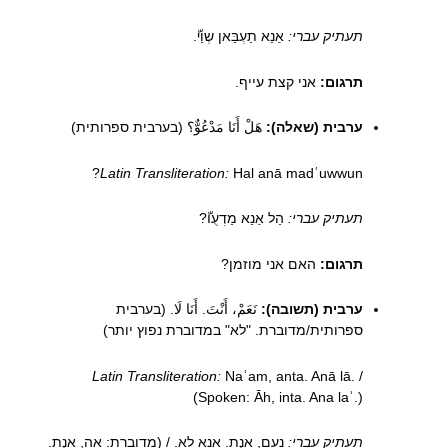
תעתיק עברי:
אַנַא תַעְבַּאן שְוַיّ.
תרגום:
אני קצת עייף.
ערבית (שאלה):
هَلْ أَنَا مَدْعُوٌّ؟ (בערבית ספרותית)
Latin Transliteration:
Hal anā madʿuwwun?
תעתיק עברי:
הַל אַנַא מַדְעֻוّ?
תרגום:
האם אני מוזמן?
ערבית (תשובה):
نَعَمْ، أَنْتَ. أَنَا لَا. (בערבית
ספרותית/מדוברת. "לא" במדוברת נפוץ יותר)
Latin Transliteration:
Naʿam, anta. Anā lā. /
(Spoken: Āh, inta. Ana laʾ.)
תעתיק עברי:
נַעַם, אַנְתַ. אַנַא לַא. / (מדוברת: אָה, אִנְתַ.