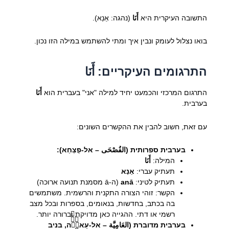
התשובה העיקרית היא
أَنَا
(נהגה: אַנַא).
בואו נצלול לעומק ונבין איך ומתי להשתמש במילה הזו נכון.
התרגומים העיקריים: أَنَا
התרגום המרכזי והכמעט יחיד למילה "אני" בעברית הוא
أَنَا
בערבית.
עם זאת, חשוב להבין את ההקשרים השונים:
בערבית ספרותית (الفُصْحَى – אל-פֻצְחַא):
המילה:
أَنَا
תעתיק עברי:
אַנַא
תעתיק לטיני:
anā
(ה-ā מסמנת תנועה ארוכה)
הקשר: זוהי הצורה התקנית והרשמית. משתמשים
בה בכתב, בחדשות, בנאומים, בספרות ובכל מצב
רשמי או דתי. ההגייה כאן מדויקת וברורה יותר.
בערבית מדוברת (العَامِيَّة – אל-עַאמִّיَّה, בניב