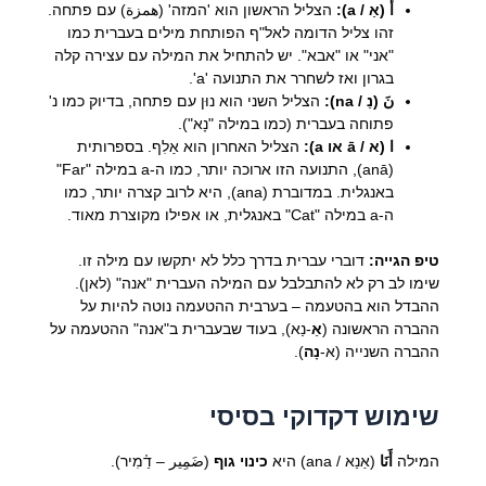
أَ (אַ / a):
הצליל הראשון הוא 'המזה' (همزة) עם פתחה.
זהו צליל הדומה לאל"ף הפותחת מילים בעברית כמו
"אני" או "אבא". יש להתחיל את המילה עם עצירה קלה
בגרון ואז לשחרר את התנועה 'a'.
نَ (נַ / na):
הצליל השני הוא נוּן עם פתחה, בדיוק כמו נ'
פתוחה בעברית (כמו במילה "נָא").
ا (א / ā או a):
הצליל האחרון הוא אַלִף. בספרותית
(anā), התנועה הזו ארוכה יותר, כמו ה-a במילה "Far"
באנגלית. במדוברת (ana), היא לרוב קצרה יותר, כמו
ה-a במילה "Cat" באנגלית, או אפילו מקוצרת מאוד.
טיפ הגייה:
דוברי עברית בדרך כלל לא יתקשו עם מילה זו.
שימו לב רק לא להתבלבל עם המילה העברית "אנה" (לאן).
ההבדל הוא בהטעמה – בערבית ההטעמה נוטה להיות על
ההברה הראשונה (
אַ
-נַא), בעוד שבעברית ב"אנה" ההטעמה על
ההברה השנייה (א-
נָה
).
שימוש דקדוקי בסיסי
המילה
أَنَا
(אַנַא / ana) היא
כינוי גוף
(ضَمِير – דַ֗מִיר).