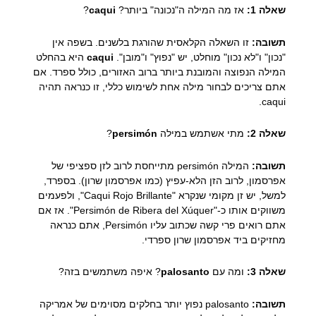
שאלה 1:
אז מה המילה ה"נכונה" ביותר?
caqui
?
תשובה:
זו השאלה הקלאסית שהורגת בלשנים. בשפה אין
"נכון" ו"לא נכון" מוחלט, יש "נפוץ" ו"מובן".
caqui
היא בהחלט
המילה הנפוצה והמובנת ביותר ברוב האזורים, כולל ספרד. אם
אתם צריכים לבחור מילה אחת לשימוש כללי, זו כנראה תהיה
caqui.
שאלה 2:
מתי אשתמש במילה
persimón
?
תשובה:
המילה persimón מתייחסת לרוב לזן ספציפי של
אפרסמון, לרוב הזן הלא-עפיץ (כמו אפרסמון שרון). בספרד,
למשל, יש זן מקומי שנקרא "Caqui Rojo Brillante", ולפעמים
משווקים אותו כ-"Persimón de Ribera del Xúquer". אז אם
אתם רואים פרי קשה שכתוב עליו Persimón, אתם כנראה
מחזיקים ביד אפרסמון שרון ספרדי.
שאלה 3:
ומה עם
palosanto
? איפה משתמשים בזה?
תשובה:
palosanto נפוץ יותר בחלקים מסוימים של אמריקה