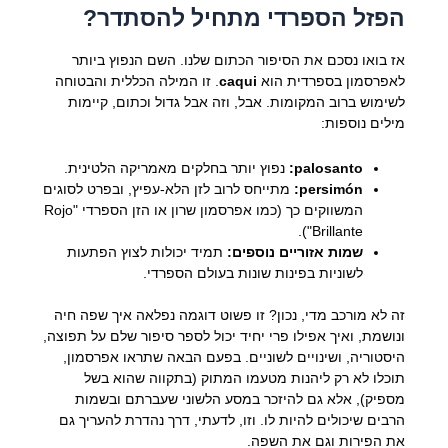
הפזל הספרדי מתחיל להסתדר?
אז בואו נסכם את הסיפור הכתום שלנו. השם הנפוץ ביותר
לאפרסמון בספרדית הוא
caqui
. זו המילה הכללית והבטוחה
לשימוש ברוב המקומות. אבל, וזה אבל גדול וכתום, קיימות
מילים נוספות:
palosanto:
נפוץ יותר בחלקים מאמריקה הלטינית.
persimón:
מתייחס לרוב לזן הלא-עפיץ, ובפרט לסוגים
המשווקים כך (כמו אפרסמון שרון או הזן הספרדי "Rojo
Brillante").
שמות אזוריים נוספים:
תמיד יכולות לצוץ הפתעות
לשוניות בפינות שונות בעולם הספרדי.
זה לא מורכב מדי, נכון? זו פשוט דוגמה נפלאה איך שפה חיה
ונושמת, ואיך אפילו פרי יחיד יכול לספר סיפור שלם על תפוצה,
היסטוריה, ושינויים לשוניים. בפעם הבאה שתראו אפרסמון,
תוכלו לא רק ליהנות מטעמו המתוק (בתקווה שהוא בשל
מספיק), אלא גם להיזכר במסע הלשוני שעברתם ובשמות
הרבים שיכולים להיות לו. וזו, לדעתי, דרך נהדרת להעריך גם
את הפירות וגם את השפה.