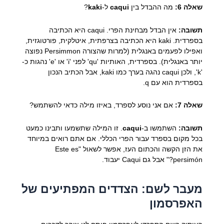
שאלה 6:
מה ההבדל בין
caqui
ל-
kaki
?
תשובה:
אין הבדל מבחינת הפרי. caqui היא הכתיבה
בספרדית. kaki היא הכתיבה בצרפתית, איטלקית, פורטוגזית,
ואפילו לפעמים באנגלית (למרות שהצורה Persimmon נפוצה
יותר באנגלית). בספרדית, האותיות 'qu' לפני 'i' או 'e' נהגות כ-
'k', ולכן caqui נהגה בערך כמו kaki, אבל הכתיב הנכון
בספרדית הוא עם q.
שאלה 7:
אם אני נוסע לספרד, באיזו מילה כדאי להשתמש?
תשובה:
השתמשו ב-
caqui
. זו המילה שתשמעו ותבינו כמעט
בכל מקום בספרד עבור הפרי הכללי. אם אתם רואים במיוחד
את הזן הקשה והכתום העז, אפשר לשאול "Este es
persimón?" אבל גם Caqui יעבוד.
מעבר לשם: הצדדים המפתיעים של
האפרסמון