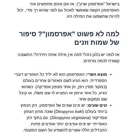
בישראל "אפרסמון שרון"). אז אם אתם מחפשים את
האפרסמון הקשה שאפשר לאכול גם לפני שהוא רך מדי, יכול
להיות שתשמעו את המילה הזו.
למה לא פשוט "אפרסמון"? סיפור
של שמות וזנים
אז למה יש בלגן כזה? למה אין מילה אחת ויחידה? התשובה
קשורה לכמה גורמים:
מוצא הפרי:
האפרסמון הוא לא יליד כל האזורים דוברי
הספרדית. הוא הגיע לשם מאזורים אחרים בעולם
(במקור מסין ויפן, וזן אחר מצפון אמריקה). כשהוא
הגיע, כל אזור אימץ או המציא לו שם משלו, או קיבל
שם ממקום אחר.
זנים שונים:
יש זנים שונים של אפרסמון. הזן הנפוץ
ביותר בעולם (
Diospyros kaki
) שונה מהזן הצפון
אמריקאי (
Diospyros virginiana
). גם בתוך הזן
האסייתי יש זנים עפיצים יותר ועפיצים פחות.
ההבדלים הללו עשויים להשפיע על השם המקומי.