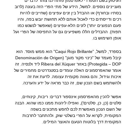
העיסוק בשם הספרדי לאפרסמון פותח לנו צוהר לדברים
מעניינים נוספים. למשל, הידע של מתי הפרי הזה בעונה (לרוב
בסתיו ובחורף) או ההבדל בין זנים עפיצים (שחייבים להיות
רכים ודייסתים כדי לאכול אותם ללא תחושת יובש בפה, והיו
פעם הנפוצים יותר) לזנים הלא-עפיצים (שאפשר לנשנש כמו
תפוח). ההבדלים הללו משפיעים גם על התפיסה של הפרי ועל
אופן השימוש בו.
בספרד, למשל, "Caqui Rojo Brillante" הוא ממש מוסד. הוא
קיבל מעמד של "כינוי מקור מוגן" (Denominación de Origen
Protegida – DOP) באזור Ribera del Xúquer ליד ולנסיה. זה
אומר שהאפרסמונים האלה עומדים בסטנדרטים מחמירים של
איכות וגידול, והם גאווה מקומית עצומה. לדעת את זה
ולהשתמש בשם הנכון שם, זה כבר מראה על ידע והערכה.
אפשר להכין מהאפרסמון אינספור דברים: ריבות, קינוחים,
סלטים (כן, כן, סלטים!), ואפילו ליהנות ממנו כמו שהוא. הבנה
של השם הנכון מאפשרת לכם לחפש מתכונים בשפה
המקומית, לקרוא על הפרי בשלטי שוק, ולהתחבר לתרבות
המקומית דרך בלוטות הטעם והאוצר המילים.