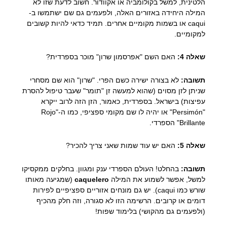
הלטינית, למשל בקולומביה או אקוודור. חשוב לדעת שזו לא
המילה היחידה באזורים האלה, ולפעמים גם שם ישתמשו ב-
caqui או בשמות מקומיים אחרים. תמיד כדאי להיות קשובים
למקומיים.
שאלה 4:
האם השם "אפרסמון שרון" מוכר בספרדית?
תשובה:
לא בצורה ישירה כשם הפרי. "שרון" הוא שם מסחרי
שניתן לזן מסוים (שהוא למעשה זן "תומר" שעבר טיפול להסרת
עפיצות) בישראל. בספרדית, כאמור, הזן הזה לרוב ייקרא
"Persimón" או יהיה לו שם מקומי ספציפי, כמו ה-"Rojo
Brillante" הספרדי.
שאלה 5:
האם יש עוד שמות שאני צריך להכיר?
תשובה:
בהחלט! העולם הספרדי ענק ומגוון. בחלקים ממקסיקו
למשל, אפשר לשמוע את המילה
caquelero
(שמגיעה מאותו
שורש כמו caqui). יש גם מונחים אזוריים ספציפיים לפירות
דומים או קרובים. הרשימה הזו לא סגורה, וזה חלק מהכיף
(ולפעמים גם מהקושי) בלימוד שפות!