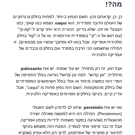
מה?!
כן, כן, קראתם נכון. השם הנפוץ ביותר, לפחות בחלקים נרחבים
של העולם הדובר ספרדית, הוא
caqui
. נשמע כמו קאקי, כמו
הצבע? אז זהו, שלא בדיוק. ההגייה היא יותר קרוב ל-"קא-קי"
(עם דגש על ה-"קי" בספרדית אירופאית, או על ה-"קא" בחלק
מלטינית אמריקה, אבל בואו לא נסתבך עכשיו עם מבטאים). זו
המילה שתשמעו הכי הרבה בספרד וגם בחלקים נכבדים של
אמריקה הלטינית.
אבל רגע, זה רק מתחיל. יש עוד שמות. יש את
palosanto
.
מילולית, "עץ קדוש". למה עץ קדוש? כנראה בגלל התפיסה של
הפרי הזה כמשהו מיוחד או אולי בגלל השימושים המסורתיים
שלו בחלק מהמקומות. השם הזה נפוץ פחות מ-"caqui", אבל
עדיין קיים, בעיקר בחלקים מסוימים באמריקה הלטינית.
ואז יש את
persimón
. שימו לב לדמיון לשם האנגלי
(Persimmon). המילה הזו היא למעשה שאילה ישירה
מהאנגלית (שהגיעה במקור משפות ילידיות בצפון אמריקה,
אבל זה כבר סיפור אחר לגמרי). המונח הזה משמש בעיקר
לתיאור זן ספציפי של אפרסמון, לרוב הזן הלא-עפיץ (שנקרא