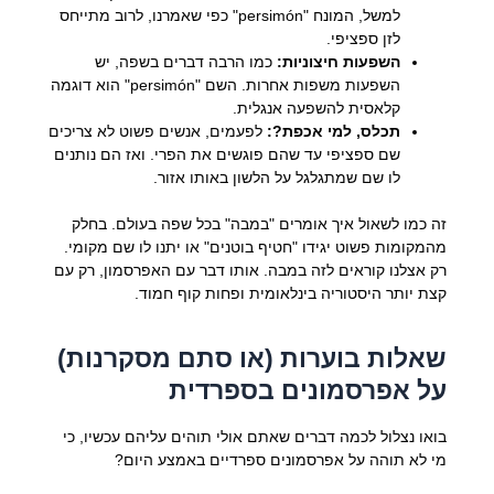
למשל, המונח "persimón" כפי שאמרנו, לרוב מתייחס
לזן ספציפי.
השפעות חיצוניות:
כמו הרבה דברים בשפה, יש
השפעות משפות אחרות. השם "persimón" הוא דוגמה
קלאסית להשפעה אנגלית.
תכלס, למי אכפת?:
לפעמים, אנשים פשוט לא צריכים
שם ספציפי עד שהם פוגשים את הפרי. ואז הם נותנים
לו שם שמתגלגל על הלשון באותו אזור.
זה כמו לשאול איך אומרים "במבה" בכל שפה בעולם. בחלק
מהמקומות פשוט יגידו "חטיף בוטנים" או יתנו לו שם מקומי.
רק אצלנו קוראים לזה במבה. אותו דבר עם האפרסמון, רק עם
קצת יותר היסטוריה בינלאומית ופחות קוף חמוד.
שאלות בוערות (או סתם מסקרנות)
על אפרסמונים בספרדית
בואו נצלול לכמה דברים שאתם אולי תוהים עליהם עכשיו, כי
מי לא תוהה על אפרסמונים ספרדיים באמצע היום?