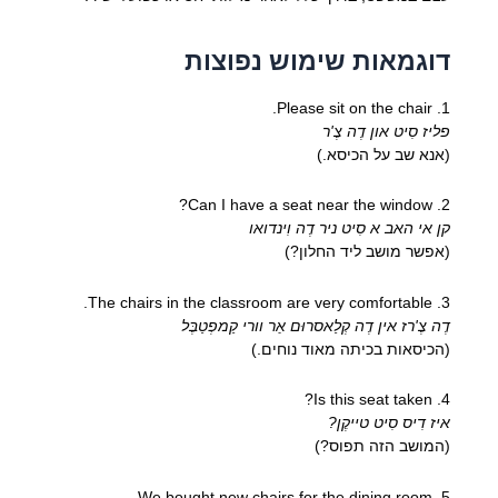
דוגמאות שימוש נפוצות
1. Please sit on the chair.
פליז סִיט און דֶה צֶ'ר
(אנא שב על הכיסא.)
2. Can I have a seat near the window?
קן אי האב א סִיט ניר דֶה וִינדואו
(אפשר מושב ליד החלון?)
3. The chairs in the classroom are very comfortable.
דֶה צֶ'רז אין דֶה קְלַאסרוּם אַר וורי קַמפְטַבֶּל
(הכיסאות בכיתה מאוד נוחים.)
4. Is this seat taken?
איז דִיס סִיט טייקֶן?
(המושב הזה תפוס?)
5. We bought new chairs for the dining room.