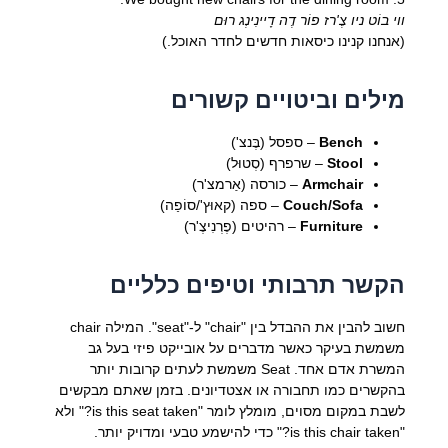
ווי בוֹט ניו צֶ'רז פוֹר דֶה דָיינִינְג רוּם
(אנחנו קנינו כיסאות חדשים לחדר האוכל.)
מילים וביטויים קשורים
Bench
– ספסל (בֶּנצ')
Stool
– שרפרף (סְטוּל)
Armchair
– כורסה (אַרמצ'ר)
Couch/Sofa
– ספה (קאוּץ'/סוֹפַה)
Furniture
– רהיטים (פֶרְנִיצֶ'ר)
הקשר תרבותי וטיפים כלליים
חשוב להבין את ההבדל בין "chair" ל-"seat". המילה chair
משמשת בעיקר כאשר מדברים על אובייקט פיזי בעל גב
המשרת אדם אחד. Seat משמשת לעתים קרובות יותר
בהקשרים כמו תחבורה או אצטדיונים. בזמן שאתם מבקשים
לשבת במקום מסוים, מומלץ לומר "is this seat taken?" ולא
"is this chair taken?" כדי להישמע טבעי ומדויק יותר.