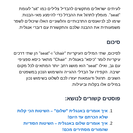
לעיתים ישראלים מתקשים להבדיל צלילים כמו "sit" לעומת
"seat". מומלץ לתרגל את ההבדל כדי להימנע מאי-הבנות.
שימו לב לניואנסים התרבותיים והלשוניים האלו שיכולים לשפר
משמעותית את ההבנה שלכם והתקשורת עם דוברי אנגלית.
סיכום
לסיכום, שתי המילים העיקריות "chair" ו-"seat" הן שתי דרכים
עיקריות לומר "כיסא" באנגלית. "Chair" מתאר כיסא ספציפי
עם גב, ואילו "seat" הוא מושג רחב יותר המתאים לכל מקום
ישיבה. הקפידו על הבדלי ההגייה והשימוש הנכון במשפטים
השונים. תרגול ודוגמאות יעזרו לכם לשלוט בשימוש נכון
במילים אלו בקלות וביעילות.
פוסטים קשורים לנושא:
איך אומרים באנגלית "שלום" – השיטות הכי קלות
שלא הכרתם עד היום!
איך אומרים שלום באנגלית – השיטות הסודיות
שהמורים מסתירים מכם!