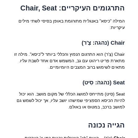
התרגומים העיקריים: Chair, Seat
המילה "כיסא" באנגלית מתורגמת באופן בסיסי לשתי מילים
עיקריות:
Chair (נהגה: צֶ'ר)
Chair (צֶ'ר) הוא התרגום הנפוץ והכללי ביותר ל"כיסא". מילה זו
מתארת פריט ריהוט עם גב, המשמש אדם אחד לשבת עליו.
מתאים לשימוש ברוב המצבים היומיומיים.
Seat (נהגה: סִיט)
Seat (סִיט) מתייחס למושג הכללי של מקום מושב. הוא יכול
להיות הכיסא הספציפי שמישהו יושב עליו, אך יכול לשמש גם
למושב ברכב, במטוס או באולם.
הגייה נכונה
Chair
(צֶ'ר) – האות "ch" באנגלית נהגית כמו צ' בעברית.