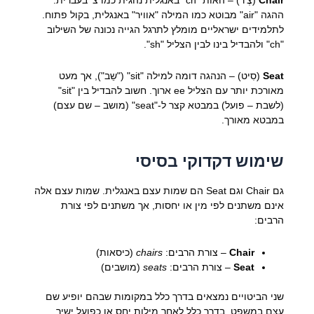
ההגה "air" מבוטא כמו המילה "אוויר" באנגלית, בקול פתוח.
לתלמידים ישראליים מומלץ לתרגל הגייה נכונה של השילוב
"ch" ולהבדיל בינו לבין הצליל "sh".
Seat
(סִיט) – הנהגה דומה למילה "sit" ("שֵב"), אך מעט
מאורכת יותר עם הצליל ee ארוך. חשוב להבדיל בין "sit"
(לשבת – פועל) במבטא קצר ל-"seat" (מושב – שם עצם)
במבטא מאורך.
שימוש דקדוקי בסיסי
גם Chair וגם Seat הם שמות עצם באנגלית. שמות עצם אלה
אינם משתנים לפי מין או יחסות, אך משתנים לפי צורת
הרבים:
Chair
– צורת הרבים:
chairs
(כיסאות)
Seat
– צורת הרבים:
seats
(מושבים)
שני הביטויים נמצאים בדרך כלל במקומות שבהם יופיע שם
עצם במשפט, בדרך כלל לאחר מילות יחס או כפועל ישיר.