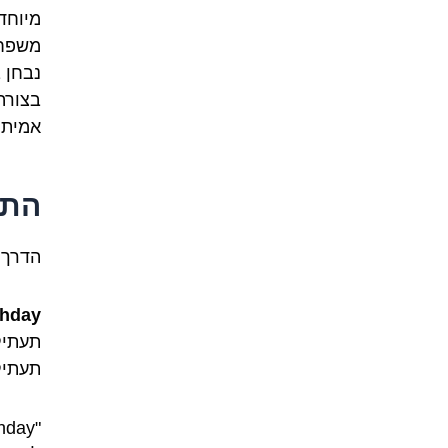
מיוחד
משפחה
נבחן 
בצורה
אמיתי
התרגו
הדרך 
thday
תעתיק
תעתיק לטיני