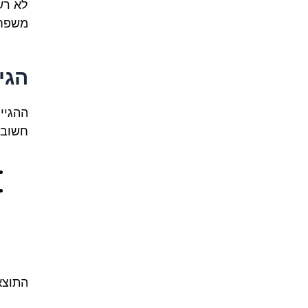
לא רש
משפחת
הגי
חשוב 
התוצאה