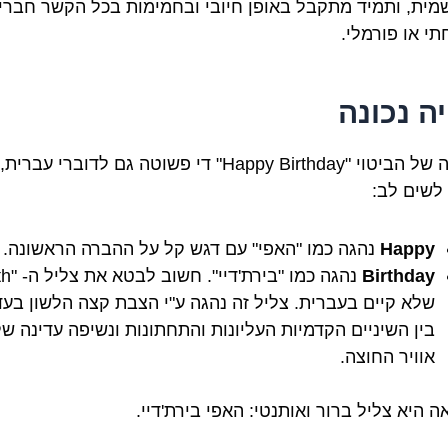
מית, ותמיד מתקבל באופן חיובי ובחמימות בכל הקשר חברי,
י או פורמלי.
יה נכונה
ההגייה של הביטוי "Happy Birthday" די פשוטה גם לדוברי עבר
לשים לב:
Happy
נהגה כמו "האפי" עם דגש קל על ההברה הראשונה.
Birthday
שלא קיים בעברית. צליל זה נהגה ע"י הצבת קצה הלשון בעד
בין השיניים הקדמיות העליונות והתחתונות ונשיפה עדינה ש
אוויר החוצה.
 היא צליל ברור ואותנטי: האפי בירת'דיי.