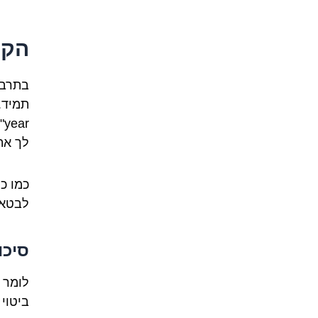
הקש
לך את
לבטא א
סיכו
ביטוי