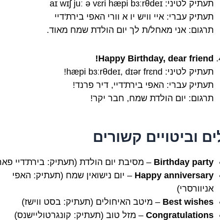
תעתיק לטיני: aɪ wɪʃ juː ə vɛri hæpi bɜːrθdeɪ
תעתיק עברי: איי וויש יו א וורי האפי בירת'דיי
תרגום: אני מאחל/ת לך יום הולדת שמח מאוד.
Happy Birthday, dear friend!
תעתיק לטיני: hæpi bɜːrθdeɪ, dɪər frɛnd!
תעתיק עברי: האפי בירת'דיי, דיר פרנד!
תרגום: יום הולדת שמח, חבר יקר!
ים וביטויים קשורים
Birthday party
– מסיבת יום הולדת (תעתיק: בירת'דיי פאר
Happy anniversary
– יום נישואין שמח (תעתיק: האפי
אניוורסרי)
Best wishes
– מיטב האיחולים (תעתיק: בסט ווישז)
Congratulations
– מזל טוב (תעתיק: קונגרטוליישנס)