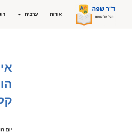
ילוג
תוכן
אודות
ערבית
רוס
איך
הו
קל
יום ה