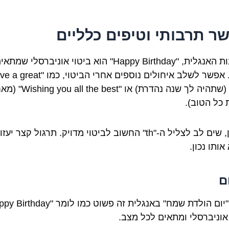
ר תרבותי וטיפים כלליים
בתרבות האנגלית, "Happy Birthday" הוא ביטוי אוניברסלי שמתא
תמיד. אפשר לשלב איחולים נוספים אחרי הביטוי, כמו 
year" (שתהיה לך שנה נהדרת) או "ll the best
 כל הטוב).
כמו כן, שים לב לצליל ה-"th" החשוב לביטוי מדויק. תרגול קצר י
ותו נכון.
ם
 אוניברסלי ומתאים לכל מצב.