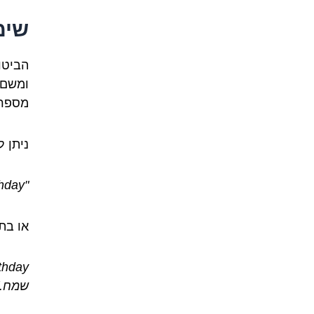
שימ
מספר 
ניתן 
"Happy Birthday!" (יום הולדת שמח!)
או בת
שמח.)