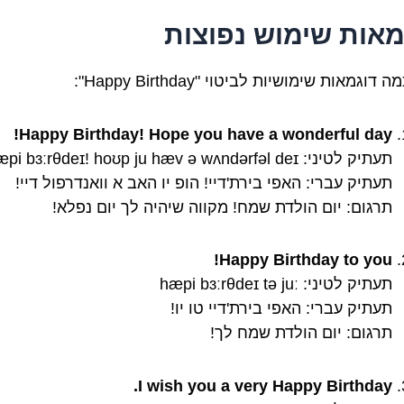
מאות שימוש נפוצות
דוגמאות שימושיות לביטוי "Happy Birthday":
Happy Birthday! Hope you have a wonderful day!
תעתיק לטיני: hæpi bɜːrθdeɪ! hoʊp ju hæv ə wʌndərfəl deɪ
תעתיק עברי: האפי בירת'דיי! הופ יו האב א וואנדרפול דיי!
תרגום: יום הולדת שמח! מקווה שיהיה לך יום נפלא!
Happy Birthday to you!
תעתיק לטיני: hæpi bɜːrθdeɪ tə juː
תעתיק עברי: האפי בירת'דיי טו יו!
תרגום: יום הולדת שמח לך!
I wish you a very Happy Birthday.