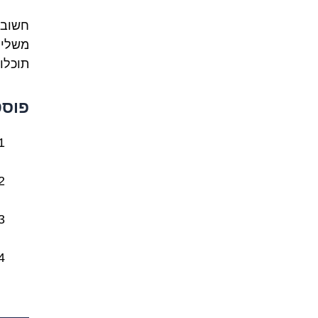
משלימ
תוכלו לאחל "y Birthday
פוסט