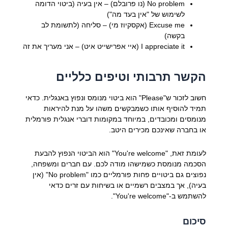
No problem (נו פרובלם) – אין בעיה (ביטוי הדומה
לשימוש של "אין בעד מה")
Excuse me (אקסקיוז מי) – סליחה (לתשומת לב
בקשה)
I appreciate it (איי אפרישייט איט) – אני מעריך את זה
הקשר תרבותי וטיפים כלליים
חשוב לזכור ש"Please" הוא ביטוי מנומס ונפוץ באנגלית. כדאי
תמיד להוסיף אותו כשמבקשים משהו על מנת להיראות
מנומסים ומכובדים, במיוחד במקומות דוברי אנגלית פורמלית
או בחברה שאינכם מכירים היטב.
לעומת זאת, "You're welcome" הוא הביטוי הנפוץ להבעת
הסכמה מנומסת כשמישהו מודה לכם. עם חברים ומשפחה,
נפוצים גם ביטויים פחות פורמליים כמו "No problem" (אין
בעיה), אך במצבים רשמיים או בשיחות עם זרים כדאי
להשתמש ב-"You're welcome".
סיכום