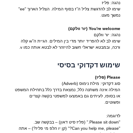
נהגה: פליז
שימו לב להדגשת צליל ה־ז בסוף המילה. הצליל הארוך "ee"
נמשך מעט.
You're welcome (יור וולקם)
נהגה: יור וולקם
שימו לב לא להפריד יותר מדי בין המילים. הגיית ה־w קלה
ורכה, ובמבטא ישראלי חשוב להיזהר לא לבטא אותה כמו v.
שימוש דקדוקי בסיסי
Please (פליז)
סוג דקדוקי: מילת נימוס (Adverb)
המילה אינה משתנה כלל, נמצאת בדרך כלל בתחילת המשפט
או בסופו, לעיתים גם באמצעו למשפטי בקשה קצרים
ופשוטים.
לדוגמה:
"Please sit down." (פליז סיט דאון) – בבקשה שב.
"Can you help me, please?" (קן יו הלפ מי פליז?) – אתה