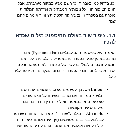
(כן, בדיוק כמו בעברית, כי השם מגיע במקור מערבית). אבל
האם הציפור הזו, על נוצותיה המבהיקות ושירתה המלודית,
מוכרת גם בספרד או באמריקה הלטינית? ואיך אומרים להם
שם?
1.1. ציפור שיר בעולם ההיספני: מילים שכדאי
להכיר
האמת היא שמשפחת הבולבוליים (Pycnonotidae) אינה
נפוצה באופן טבעי בספרד או באמריקה הלטינית. לכן, אם
תנסו לתרגם "בולבול" בהקשר של הציפור, לא תמצאו תרגום
ישיר ומוכר לרוב דוברי הספרדית. ברוב המקרים, יתייחסו אליה
כאל:
Un bulbul:
כן, לפעמים פשוט מאמצים את השם
הלועזי. במיוחד אם מדובר בשיחה על זני ציפורים
ספציפיים או במאמר זואולוגי. זה קורה הרבה עם
מילים שאינן מקומיות.
Un mirlo:
זו מילה ל"שחרור", ציפור שיר שחורה שדומה
לבולבול במובנים מסוימים (אך אינה אותה ציפור). זו
יכולה להיות אנלוגיה אם אתם רוצים לתאר ציפור שיר