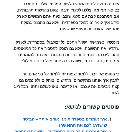
אז הנה הגענו לסוף המסע הלשוני המרתק שלנו. התחלנו
בציפור תמימה, צללנו לכינויי חיבה, נגענו ברגישות תרבותית,
וגם הסתבכנו קצת עם סלנג שובב. כעת אתם חמושים לא רק
בידע איך לומר "בולבול" בספרדית, אלא גם בהבנה עמוקה
יותר של המורכבות והיופי שבשפות.
מעכשיו, כשמישהו ישאל אתכם על "בולבול" בספרדית, לא רק
שתדעו את התשובה, אלא גם תוכלו להסביר את כל הניואנסים,
ההבדלים התרבותיים והבחירות הנכונות. הפכתם למומחים
אמיתיים, וזה, רבותיי, שווה הרבה יותר מכל תרגום מילולי.
כי בסופו של דבר, ללמוד שפות זה ללמוד על בני אדם. זה
להבין איך אנחנו מתקשרים, מרגישים, צוחקים ולפעמים גם
קצת מביכים את עצמנו. אז קדימה, צאו לעולם ותהנו מכל רגע
לשוני!
פוסטים קשורים לנושא:
איך אומרים בספרדית אני אוהב אותך – הביטוי
שישדרג לכם את החופשה!
איך אומרים תודה רבה בספרדית – השיטה שתהפוך