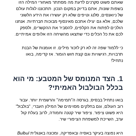
שאתם פשוט סקרנים לדעת מה מסתתר מאחורי המילה הזו
בשפות שונות, אתם בדיוק במקום הנכון. תתכוננו לגלות עולם
של ניואנסים, סלנג וטיפים שלא רק יעשירו את הידע הלשוני
שלכם, אלא גם יצילו אתכם מאינסוף מבוכות חברתיות. אנחנו
הולכים לפתוח את הקלפים, להסביר את ההקשרים, ולספק
לכם את כל הכלים כדי שתצאו מהשיחה הזו אלופים אמיתיים.
כי ללמוד שפה זה לא רק לזכור מילים. זו אומנות של הבנת
תרבויות, רגישויות וגם קצת חוש הומור. אז קדימה, בואו
נתחיל!
1. הצד המנומס של המטבע: מי הוא
בכלל הבולבול האמיתי?
בואו נתחיל בבסיס, בגרסה ה"תמימה" והרשמית יותר. עבור
רוב העולם, וגם בחלקים מסוימים של המילון העברי, "בולבול"
היא פשוט ציפור. ציפור שיר קטנה וחמודה, לרוב בעלת קול
ערב, השייכת למשפחת הציפורי שיר.
היא נפוצה בעיקר באסיה ובאפריקה, ומכונה באנגלית
Bulbul