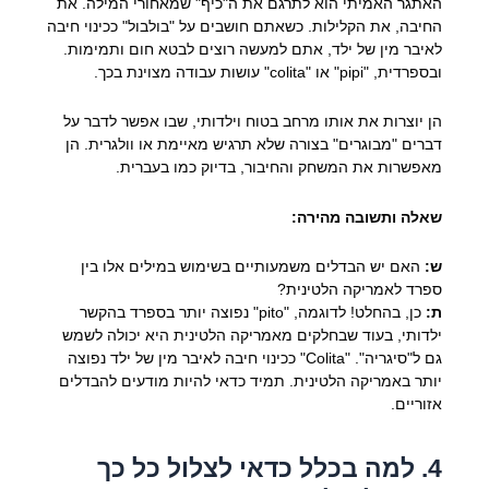
האתגר האמיתי הוא לתרגם את ה"כיף" שמאחורי המילה. את
החיבה, את הקלילות. כשאתם חושבים על "בולבול" ככינוי חיבה
לאיבר מין של ילד, אתם למעשה רוצים לבטא חום ותמימות.
ובספרדית, "pipi" או "colita" עושות עבודה מצוינת בכך.
הן יוצרות את אותו מרחב בטוח וילדותי, שבו אפשר לדבר על
דברים "מבוגרים" בצורה שלא תרגיש מאיימת או וולגרית. הן
מאפשרות את המשחק והחיבור, בדיוק כמו בעברית.
שאלה ותשובה מהירה:
ש:
האם יש הבדלים משמעותיים בשימוש במילים אלו בין
ספרד לאמריקה הלטינית?
ת:
כן, בהחלט! לדוגמה, "pito" נפוצה יותר בספרד בהקשר
ילדותי, בעוד שבחלקים מאמריקה הלטינית היא יכולה לשמש
גם ל"סיגריה". "Colita" ככינוי חיבה לאיבר מין של ילד נפוצה
יותר באמריקה הלטינית. תמיד כדאי להיות מודעים להבדלים
אזוריים.
4. למה בכלל כדאי לצלול כל כך