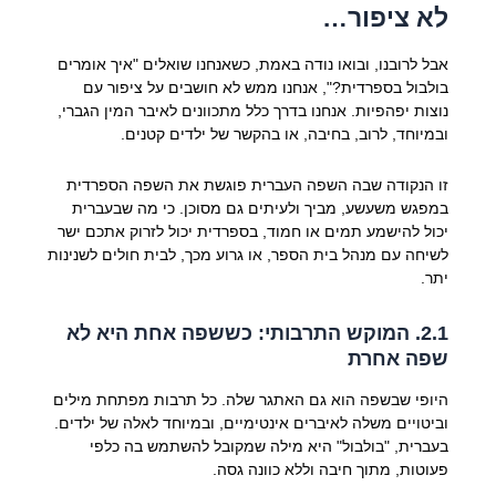
לא ציפור…
אבל לרובנו, ובואו נודה באמת, כשאנחנו שואלים "איך אומרים
בולבול בספרדית?", אנחנו ממש לא חושבים על ציפור עם
נוצות יפהפיות. אנחנו בדרך כלל מתכוונים לאיבר המין הגברי,
ובמיוחד, לרוב, בחיבה, או בהקשר של ילדים קטנים.
זו הנקודה שבה השפה העברית פוגשת את השפה הספרדית
במפגש משעשע, מביך ולעיתים גם מסוכן. כי מה שבעברית
יכול להישמע תמים או חמוד, בספרדית יכול לזרוק אתכם ישר
לשיחה עם מנהל בית הספר, או גרוע מכך, לבית חולים לשנינות
יתר.
2.1. המוקש התרבותי: כששפה אחת היא לא
שפה אחרת
היופי שבשפה הוא גם האתגר שלה. כל תרבות מפתחת מילים
וביטויים משלה לאיברים אינטימיים, ובמיוחד לאלה של ילדים.
בעברית, "בולבול" היא מילה שמקובל להשתמש בה כלפי
פעוטות, מתוך חיבה וללא כוונה גסה.