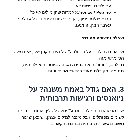
עם ילדים. פשוט לא.
Chorizo / Pepino:
למרות שהן מילים לאוכל
(נקניקייה/מלפפון), הן משמשות לעיתים כסלנג וולגרי
לאיבר המין. הימנעו.
שאלה ותשובה מהירה:
ש:
אני רוצה לדבר על ה"בולבול" של הילד הקטן שלי, איזו מילה
הכי מתאימה?
ת:
לרוב,
"pipi"
היא הבחירה הטובה ביותר. היא ילדותית,
תמימה ומקובלת מאוד בהקשר של פעוטות.
3. האם גודל באמת משנה? על
ניואנסים ורגישות תרבותית
אז כמו שראינו, המילה "בולבול" יכולה להוליך אותנו בנתיבים
לשוניים מפותלים. אבל מעבר למילים עצמן, יש כאן שיעור
חשוב ברגישות תרבותית ובהבנת הקשרים.