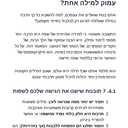
עמוק למילה אחת?
אתם בטח שואלים את עצמכם, למה להשקיע כל כך הרבה
במילה שעלולה לגרום רק לבלבול (תרתי משמע)?
התשובה פשוטה: כי למידה אמיתית של שפה היא הרבה יותר
מספר לימוד ומילון. היא הבנה עמוקה של הלך הרוח, של
הקודים הנסתרים, של הומור ושל הטאבו. המאמר הזה, על כל
פינותיו המשעשעות והמביכות כאחת, הוא מיקרוקוסמוס של
האתגר והיופי בללמוד שפה חדשה.
הוא מלמד אותנו שכל מילה היא עולם, ושגם המילים הקטנות
והתמימות ביותר יכולות להכיל מטען תרבותי עצום.
4.1. 7 תובנות שישנו את הגישה שלכם לשפות
תמיד יש יותר ממה שנראה לעין:
מילים פשוטות
מסתירות לעיתים קרובות משמעויות מורכבות.
תרבות היא חלק בלתי נפרד מהשפה:
אי אפשר
להפריד ביניהן.
הומור וסלנג הם המפתח ללבבות (אך בזהירות!):
הם