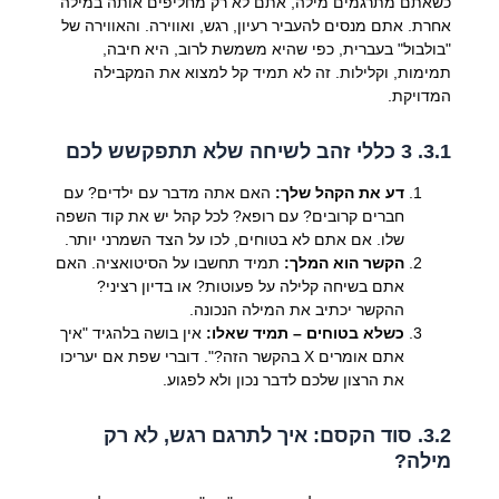
כשאתם מתרגמים מילה, אתם לא רק מחליפים אותה במילה
אחרת. אתם מנסים להעביר רעיון, רגש, ואווירה. והאווירה של
"בולבול" בעברית, כפי שהיא משמשת לרוב, היא חיבה,
תמימות, וקלילות. זה לא תמיד קל למצוא את המקבילה
המדויקת.
3.1. 3 כללי זהב לשיחה שלא תתפקשש לכם
דע את הקהל שלך:
האם אתה מדבר עם ילדים? עם
חברים קרובים? עם רופא? לכל קהל יש את קוד השפה
שלו. אם אתם לא בטוחים, לכו על הצד השמרני יותר.
הקשר הוא המלך:
תמיד תחשבו על הסיטואציה. האם
אתם בשיחה קלילה על פעוטות? או בדיון רציני?
ההקשר יכתיב את המילה הנכונה.
כשלא בטוחים – תמיד שאלו:
אין בושה בלהגיד "איך
אתם אומרים X בהקשר הזה?". דוברי שפת אם יעריכו
את הרצון שלכם לדבר נכון ולא לפגוע.
3.2. סוד הקסם: איך לתרגם רגש, לא רק
מילה?