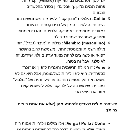
ילד קטן, ולפעמים גם לשריקה (whistle). קצת יותר
פחות תמים מ"pipi" אבל עדיין בסדר בהקשרים
הנכונים.
Colita:
מילולית "זנבון קטן". לפעמים משתמשים בזה
כשם חיבה לאיבר המין של בנים קטנים, במיוחד
באזורים מסוימים באמריקה הלטינית. זהו כינוי מתוק
ומחבק, שמבהיר שמדובר בילד.
Miembro (masculino):
מילולית "איבר (גברי)". זוהי
מילה רשמית ומנומסת יותר, ומשמשת לרוב בהקשר
רפואי או כשרוצים להיות מאוד עדינים ולא ישירים. זה
לא סלנג, אבל זה בטוח.
Pene:
זו המילה הרשמית והגנרית ל"פין" או "זכר"
בספרדית. היא לא וולגרית כשלעצמה, אבל היא גם לא
נושאת את הקונוטציה החיבה או הילדותית של "בולבול"
בעברית. שימוש בה על ילד קטן עלול להישמע קצת
מוזר או רפואי מדי.
חשיפה: מילים ש
עדיף
להימנע מהן (אלא אם אתם רוצים
צרות):
Verga / Polla / Coño:
אלו מילים וולגריות וגסות רוח
מאוד, שלא משמשות בדרך כלל בהקשרים נעימים או