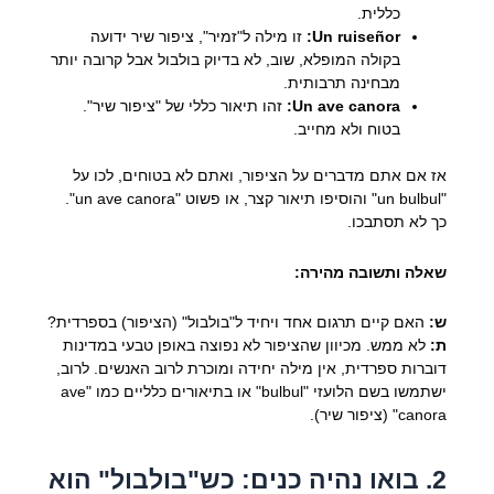
כללית.
Un ruiseñor:
זו מילה ל"זמיר", ציפור שיר ידועה
בקולה המופלא, שוב, לא בדיוק בולבול אבל קרובה יותר
מבחינה תרבותית.
Un ave canora:
זהו תיאור כללי של "ציפור שיר".
בטוח ולא מחייב.
אז אם אתם מדברים על הציפור, ואתם לא בטוחים, לכו על
"un bulbul" והוסיפו תיאור קצר, או פשוט "un ave canora".
כך לא תסתבכו.
שאלה ותשובה מהירה:
ש:
האם קיים תרגום אחד ויחיד ל"בולבול" (הציפור) בספרדית?
ת:
לא ממש. מכיוון שהציפור לא נפוצה באופן טבעי במדינות
דוברות ספרדית, אין מילה יחידה ומוכרת לרוב האנשים. לרוב,
ישתמשו בשם הלועזי "bulbul" או בתיאורים כלליים כמו "ave
canora" (ציפור שיר).
2. בואו נהיה כנים: כש"בולבול" הוא