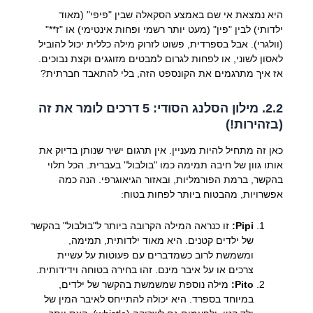
היא נמצאת אי שם באמצע הסקאלה שבין "פיפי" (מאוד
ילדותי) לבין "פין" (מעט יותר רשמי ופחות אינטימי) או "ז**"
(וולגרי). אבל בספרדית, פשוט לזרוק מילה כללית יכול להוביל
לאסון לשוני, או לפחות לגרום למבטים מזוגגים וקצת נבוכים.
אז איך מתרגמים את הקונספט הזה, בלי להתאבד חברתית?
2.2. מילון הסלנג הסודי: 5 דרכים לומר את זה
(בזהירות!)
כאן זה מתחיל להיות מעניין. אין תרגום ישיר שנותן בדיוק את
אותו גוון של חיבה תמימה כמו "בולבול" בעברית. הכל תלוי
בהקשר, ברמת הפורמליות, ובאזור הגיאוגרפי. הנה כמה
אפשרויות, מהבטוח ביותר לפחות בטוח:
Pipi:
זו כנראה המילה הקרובה ביותר ל"בולבול" בהקשר
של ילדים קטנים. היא מאוד ילדותית, תמימה,
ומשמשת לרוב כשמדברים עם פעוטות על עשיית
צרכים או על איבר מינם. זהו בחירה בטוחה וידידותית.
Pito:
מילה נוספת שמשמשת בהקשר של ילדים,
במיוחד בספרד. היא יכולה להתייחס לאיבר המין של