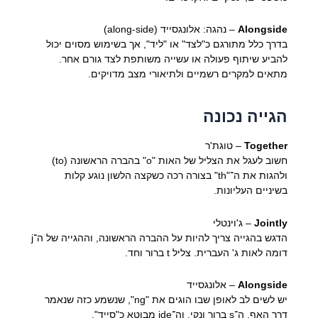
Alongside
– נהגה: אלונגסייד (along-side)
בדרך כלל מתורגם כ"לצד" או "ליד", אך בשימוש מסוים יכול
להביע שיתוף פעולה או עשייה משותפת לצד גורם אחר.
מתאים למקרים רשמיים ולתיאורי מצב מדויקים.
הגייה נכונה
Together
– טוגת'ר
חשוב לעגל את הצליל של האות "o" בהברה הראשונה (to)
ולהגות את ה־"th" בצורה רכה כשקצה הלשון נוגע קלות
בשיניים העליונות.
Jointly
– ג'וינטלי
הדגש בהגייה צריך להיות על ההברה הראשונה, וההגייה של ה־j
דומה לאות ג' העברית. צליל t ברור וחד.
Alongside
– אלונגסייד
יש לשים לב לאופן שבו הוגים את "ng", שנשמע כזה שנאמר
דרך האף. ה־s ברור ונקי, וה־ide מבוטא כ"סייד".