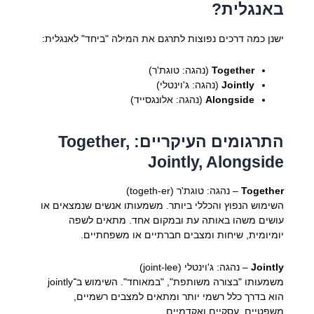
באנגלית?
ישנן כמה דרכים נפוצות לתרגם את המילה "ביחד" לאנגלית:
Together
(נהגה: טוגת'ר)
Jointly
(נהגה: ג'וינטלי)
Alongside
(נהגה: אלונגסייד)
התרגומים העיקריים: Together,
Jointly, Alongside
Together
– נהגה: טוגת'ר (togeth-er)
השימוש הנפוץ והכללי ביותר. משמעותו אנשים שנמצאים או
עושים משהו באותה עת ובמקום אחד. מתאים לשפה
יומיומית, שיחות ומצבים חברתיים או משפחתיים.
Jointly
– נהגה: ג'וינטלי (joint-lee)
משמעותו "בצורה משותפת", "במאוחד". השימוש ב־jointly
הוא בדרך כלל רשמי יותר ומתאים למצבים רשמיים,
משפטיים, עסקיים ואקדמיים.