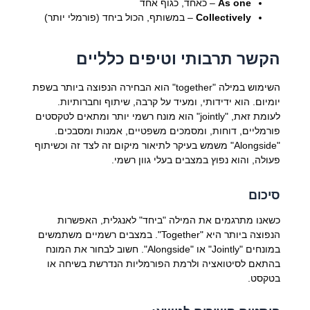
As one
– כאחד, כגוף אחד
Collectively
– במשותף, הכול ביחד (פורמלי יותר)
הקשר תרבותי וטיפים כלליים
השימוש במילה "together" הוא הבחירה הנפוצה ביותר בשפת
יומיום. הוא ידידותי, ומעיד על קרבה, שיתוף וחברותיות.
לעומת זאת, "jointly" הוא מונח רשמי יותר ומתאים לטקסטים
פורמליים, דוחות, ומסמכים משפטיים, אמנות ומסבכים.
"Alongside" משמש בעיקר לתיאור מיקום זה לצד זה וכשיתוף
פעולה, והוא נפוץ במצבים בעלי גוון רשמי.
סיכום
כשאנו מתרגמים את המילה "ביחד" לאנגלית, האפשרות
הנפוצה ביותר היא "Together". במצבים רשמיים משתמשים
במונחים "Jointly" או "Alongside". חשוב לבחור את המונח
בהתאם לסיטואציה ולרמת הפורמליות הנדרשת בשיחה או
בטקסט.