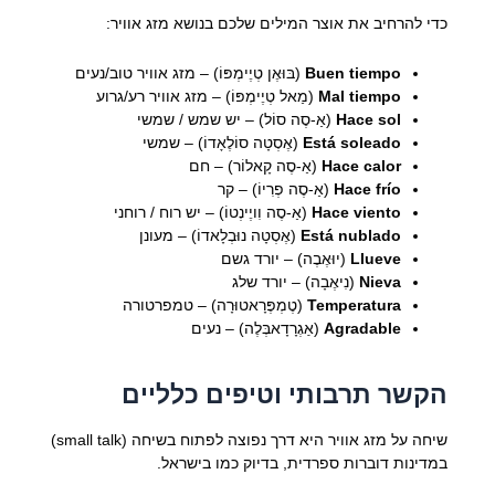
כדי להרחיב את אוצר המילים שלכם בנושא מזג אוויר:
Buen tiempo
(בּוּאֶן טְיֶימְפּוֹ) – מזג אוויר טוב/נעים
Mal tiempo
(מַאל טְיֶימְפּוֹ) – מזג אוויר רע/גרוע
Hace sol
(אַ-סֶה סוֹל) – יש שמש / שמשי
Está soleado
(אֶסְטָה סוֹלֶאָדוֹ) – שמשי
Hace calor
(אַ-סֶה קָאלוֹר) – חם
Hace frío
(אַ-סֶה פְרִיוֹ) – קר
Hace viento
(אַ-סֶה וִויֶינְטוֹ) – יש רוח / רוחני
Está nublado
(אֶסְטָה נוּבְלָאדוֹ) – מעונן
Llueve
(יוּאֶבֶה) – יורד גשם
Nieva
(נִיאֶבָה) – יורד שלג
Temperatura
(טֶמְפֶּרָאטוּרָה) – טמפרטורה
Agradable
(אַגְרָדָאבְּלֶה) – נעים
הקשר תרבותי וטיפים כלליים
שיחה על מזג אוויר היא דרך נפוצה לפתוח בשיחה (small talk)
במדינות דוברות ספרדית, בדיוק כמו בישראל.