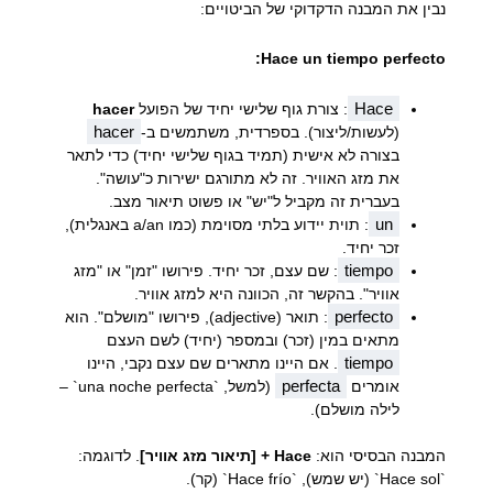
נבין את המבנה הדקדוקי של הביטויים:
Hace un tiempo perfecto:
Hace
: צורת גוף שלישי יחיד של הפועל
hacer
hacer
(לעשות/ליצור). בספרדית, משתמשים ב-
בצורה לא אישית (תמיד בגוף שלישי יחיד) כדי לתאר
את מזג האוויר. זה לא מתורגם ישירות כ"עושה".
בעברית זה מקביל ל"יש" או פשוט תיאור מצב.
un
: תוית יידוע בלתי מסוימת (כמו a/an באנגלית),
זכר יחיד.
tiempo
: שם עצם, זכר יחיד. פירושו "זמן" או "מזג
אוויר". בהקשר זה, הכוונה היא למזג אוויר.
perfecto
: תואר (adjective), פירושו "מושלם". הוא
מתאים במין (זכר) ובמספר (יחיד) לשם העצם
tiempo
. אם היינו מתארים שם עצם נקבי, היינו
perfecta
אומרים
(למשל, `una noche perfecta` –
לילה מושלם).
המבנה הבסיסי הוא:
Hace + [תיאור מזג אוויר]
. לדוגמה:
`Hace sol` (יש שמש), `Hace frío` (קר).