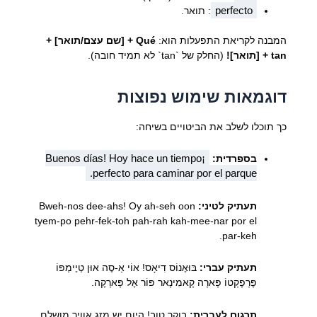
perfecto
: תואר.
המבנה לקריאת התפעלות הוא:
Qué + [שם עצם/תואר] +
tan + [תואר]!
(החלק של `tan` לא תמיד חובה).
דוגמאות שימוש נפוצות
כך תוכלו לשלב את הביטויים בשיחה:
¡Buenos días! Hoy hace un tiempo
בספרדית:
perfecto para caminar por el parque.
תעתיק לטיני:
Bweh-nos dee-ahs! Oy ah-seh oon
tyem-po pehr-fek-toh pah-rah kah-mee-nar por el
par-keh.
תעתיק עברי:
בּוּאֶנוֹס דִיאָס! אוֹי אַ-סֶה אוּן טְיֶימְפּוֹ
פֶּרְפֶקְטוֹ פָּארָה קָאמִינָאר פּוֹר אֶל פָּארְקֶה.
תרגום לעברית:
בוקר טוב! היום יש מזג אוויר מושלם