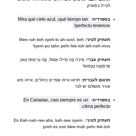
לטייל בפארק.
Mira qué cielo azul, ¡qué tiempo tan
בספרדית:
perfecto tenemos!
תעתיק לטיני:
Mee-rah keh syeh-lo ah-sool, keh
tyem-po tahn pehr-fek-toh teh-neh-mos!
תעתיק עברי:
מִירָה קֶה סְיֶילוֹ אָסוּל, קֶה טְיֶימְפּוֹ טָאן
פֶּרְפֶקְטוֹ טֶנֶמוֹס!
תרגום לעברית:
תראו איזה שמיים כחולים, איזה מזג
אוויר מושלם יש לנו!
En Canarias, casi siempre es un
בספרדית:
clima perfecto.
תעתיק לטיני:
En Kah-nah-ree-ahs, kah-see syem-
preh es oon klee-mah pehr-fek-toh.