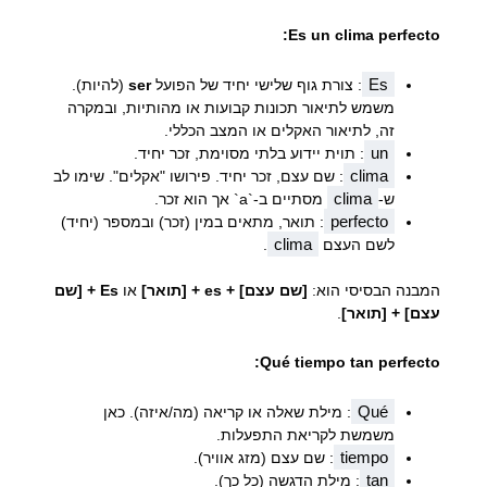
Es un clima perfecto:
Es
: צורת גוף שלישי יחיד של הפועל
ser
(להיות).
משמש לתיאור תכונות קבועות או מהותיות, ובמקרה
זה, לתיאור האקלים או המצב הכללי.
un
: תוית יידוע בלתי מסוימת, זכר יחיד.
clima
: שם עצם, זכר יחיד. פירושו "אקלים". שימו לב
clima
ש-
מסתיים ב-`a` אך הוא זכר.
perfecto
: תואר, מתאים במין (זכר) ובמספר (יחיד)
clima
לשם העצם
.
המבנה הבסיסי הוא:
[שם עצם] + es + [תואר]
או
Es + [שם
עצם] + [תואר]
.
Qué tiempo tan perfecto:
Qué
: מילת שאלה או קריאה (מה/איזה). כאן
משמשת לקריאת התפעלות.
tiempo
: שם עצם (מזג אוויר).
tan
: מילת הדגשה (כל כך).