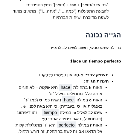
[שם עצם/תואר] + tan + [תואר]` נפוץ בספרדית
להבעת התפעלות ("כמה…!", "איזה…!"). מתאים מאוד
לשפה מדוברת ושיחות חברתיות.
הגייה נכונה
כדי להישמע טבעי, חשוב לשים לב להגייה:
Hace un tiempo perfecto:
תעתיק עברי:
אַ-סֶה אוּן טְיֶימְפּוֹ פֶּרְפֶקְטוֹ
הערות הגייה:
hace
האות
h
בתחילת
היא
שקטה
– לא הוגים
אותה כלל. מתחילים בצליל `a`.
hace
האות
c
במילה
נהגית כמו
ס
(כמו `s`
באנגלית או `ס` בעברית), כי היא באה לפני `e`.
tiempo
שימו לב לצליל
ie
במילה
– זהו דיפתונג
(דו-תנועה), נהגה כיחידה אחת: טְיֶי.
perfecto
האות
r
במילה
היא `r` מתגלגלת קלות.
אל תדאגו אם זה קשה בהתחלה, זה דורש תרגול.