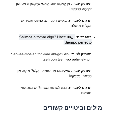
תעתיק עברי:
אֶן קָאנָארִיאַס, קָאסִי סְיֶימְפּרֶה אֶס אוּן
קְלִימָה פֶּרְפֶקְטוֹ.
תרגום לעברית:
באיים הקנריים, כמעט תמיד יש
אקלים מושלם.
¿Salimos a tomar algo? Hace un
בספרדית:
tiempo perfecto.
תעתיק לטיני:
Sah-lee-mos ah toh-mar ahl-go? Ah-
seh oon tyem-po pehr-fek-toh.
תעתיק עברי:
סָאלִימוֹס אָה טוֹמָאר אַלְגוֹ? אַ-סֶה אוּן
טְיֶימְפּוֹ פֶּרְפֶקְטוֹ.
תרגום לעברית:
נצא לשתות משהו? יש מזג אוויר
מושלם.
מילים וביטויים קשורים