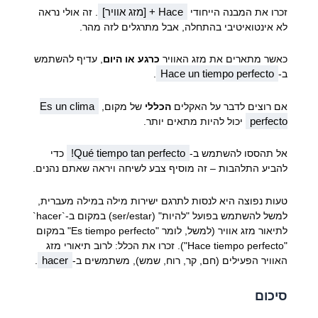
Hace + [מזג אוויר]
זכרו את המבנה הייחודי
. זה אולי נראה
לא אינטואיטיבי בהתחלה, אבל מתרגלים לזה מהר.
כאשר מתארים את מזג האוויר
כרגע או היום
, עדיף להשתמש
Hace un tiempo perfecto
ב-
.
Es un clima
אם רוצים לדבר על האקלים
הכללי
של מקום,
perfecto
יכול להיות מתאים יותר.
Qué tiempo tan perfecto!
אל תהססו להשתמש ב-
כדי
להביע התלהבות – זה מוסיף צבע לשיחה ויראה שאתם נהנים.
טעות נפוצה היא לנסות לתרגם ישירות מילה במילה מעברית,
למשל להשתמש בפועל "להיות" (ser/estar) במקום ב-`hacer`
לתיאור מזג אוויר (למשל, לומר "Es tiempo perfecto" במקום
"Hace tiempo perfecto"). זכרו את הכלל: לרוב תיאורי מזג
hacer
האוויר הפעילים (חם, קר, רוח, שמש), משתמשים ב-
.
סיכום