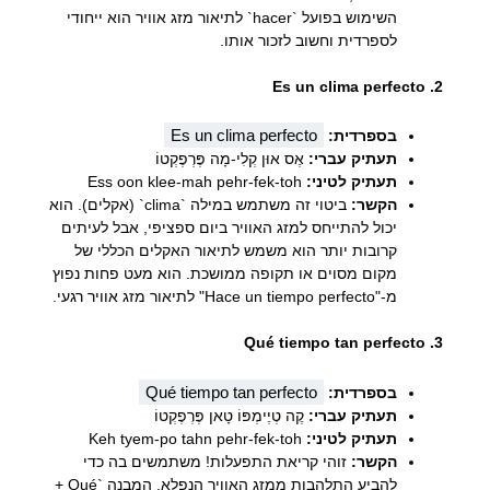
השימוש בפועל `hacer` לתיאור מזג אוויר הוא ייחודי
לספרדית וחשוב לזכור אותו.
2. Es un clima perfecto
Es un clima perfecto
בספרדית:
תעתיק עברי:
אֶס אוּן קְלִי-מָה פֶּרְפֶקְטוֹ
תעתיק לטיני:
Ess oon klee-mah pehr-fek-toh
הקשר:
ביטוי זה משתמש במילה `clima` (אקלים). הוא
יכול להתייחס למזג האוויר ביום ספציפי, אבל לעיתים
קרובות יותר הוא משמש לתיאור האקלים הכללי של
מקום מסוים או תקופה ממושכת. הוא מעט פחות נפוץ
מ-"Hace un tiempo perfecto" לתיאור מזג אוויר רגעי.
3. Qué tiempo tan perfecto
Qué tiempo tan perfecto
בספרדית:
תעתיק עברי:
קֶה טְיֶימְפּוֹ טָאן פֶּרְפֶקְטוֹ
תעתיק לטיני:
Keh tyem-po tahn pehr-fek-toh
הקשר:
זוהי קריאת התפעלות! משתמשים בה כדי
להביע התלהבות ממזג האוויר הנפלא. המבנה `Qué +