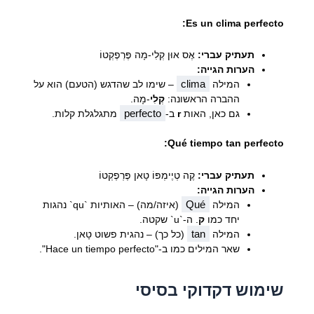
Es un clima perfecto:
תעתיק עברי:
אֶס אוּן קְלִי-מָה פֶּרְפֶקְטוֹ
הערות הגייה:
clima
המילה
– שימו לב שהדגש (הטעם) הוא על
ההברה הראשונה:
קְלִי
-מָה.
perfecto
גם כאן, האות
r
ב-
מתגלגלת קלות.
Qué tiempo tan perfecto:
תעתיק עברי:
קֶה טְיֶימְפּוֹ טָאן פֶּרְפֶקְטוֹ
הערות הגייה:
Qué
המילה
(איזה/מה) – האותיות `qu` נהגות
יחד כמו
ק
. ה-`u` שקטה.
tan
המילה
(כל כך) – נהגית פשוט טָאן.
שאר המילים כמו ב-"Hace un tiempo perfecto".
שימוש דקדוקי בסיסי