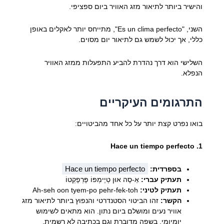
והישיר ביותר לתיאור מזג האוויר ביום ספציפי.
השני, "Es un clima perfecto", מתייחס יותר לאקלים באופן
כללי, אך יכול לשמש גם לתיאור יום מסוים.
השלישי הוא דרך נהדרת להביע התפעלות ממזג האוויר
הנפלא.
התרגומים העיקריים
בואו נפרט קצת יותר על כל אחד מהביטויים:
1. Hace un tiempo perfecto
Hace un tiempo perfecto
בספרדית:
תעתיק עברי:
אַ-סֶה אוּן טְיֶימְפּוֹ פֶּרְפֶקְטוֹ
תעתיק לטיני:
Ah-seh oon tyem-po pehr-fek-toh
הקשר:
זהו הביטוי הסטנדרטי והנפוץ ביותר לתיאור מזג
אוויר נעים ומושלם ביום נתון. הוא מתאים לשימוש
יומיומי, בשפה מדוברת וגם בכתיבה לא רשמית.