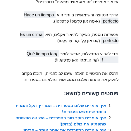
אז איך אומרים "זה מזג אוויר מושלם" בספרדית?
Hace un tiempo
הדרך הנפוצה והשימושית ביותר היא
perfecto
(אַ-סֶה אוּן טְיֶימְפּוֹ פֶּרְפֶקְטוֹ).
Es un clima
אפשרות נוספת, בעיקר לתיאור אקלים, היא
perfecto
(אֶס אוּן קְלִי-מָה פֶּרְפֶקְטוֹ).
¡Qué tiempo tan
וכדי להביע התפעלות, אפשר לומר
perfecto!
(קֶה טְיֶימְפּוֹ טָאן פֶּרְפֶקְטוֹ!).
תרגלו את הביטויים האלה, שימו לב להגייה, ותוכלו בקרוב
לחלוק את ההנאה שלכם ממזג אוויר נפלא גם בספרדית!
פוסטים קשורים לנושא:
איך אומרים שלום בספרדית – המדריך הקל והמהיר
ביותר שתמצאו בעברית!
איך אומרים בוקר טוב בספרדית – השיטה הפשוטה
שתפתיע את כולם (בדוק)!
איך אומרים בספרדית אני אוהב אותך – הביטוי