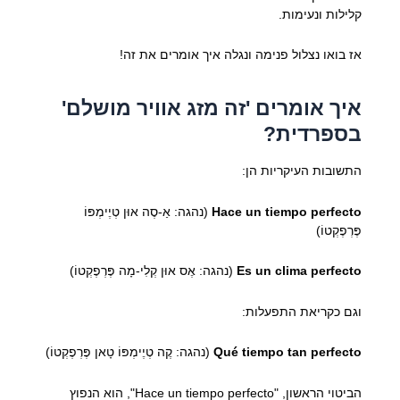
קלילות ונעימות.
אז בואו נצלול פנימה ונגלה איך אומרים את זה!
איך אומרים 'זה מזג אוויר מושלם'
בספרדית?
התשובות העיקריות הן:
Hace un tiempo perfecto
(נהגה: אַ-סֶה אוּן טְיֶימְפּוֹ
פֶּרְפֶקְטוֹ)
Es un clima perfecto
(נהגה: אֶס אוּן קְלִי-מָה פֶּרְפֶקְטוֹ)
וגם כקריאת התפעלות:
Qué tiempo tan perfecto
(נהגה: קֶה טְיֶימְפּוֹ טָאן פֶּרְפֶקְטוֹ)
הביטוי הראשון, "Hace un tiempo perfecto", הוא הנפוץ