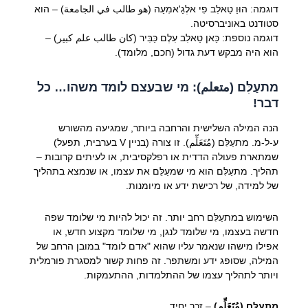
דוגמה: הוּוַ טַאלִב פִי אלְגַ'אמִעַה (هو طالب في الجامعة) – הוא
סטודנט באוניברסיטה.
דוגמה נוספת: כַּאן טַאלִב עִלְם כַּבִּיר (كان طالب علم كبير) –
הוא היה מבקש דעת גדול (חכם, מלומד).
מתעַלִּם (متعلم): מי שבעצם לומד משהו… כל
דבר!
הנה המילה השלישית והרחבה ביותר, שמגיעה מהשורש
ע-ל-מ. מתעַלִּם (مُتَعَلِّم). זו צורה (בניין V בערבית, תפעל)
שמתארת פעולה הדדית או רפלקסיבית, או לעיתים קרובות –
תהליך. מתעַלִּם הוא מי שמעַלֵּם את עצמו, או שנמצא בתהליך
של למידה, של רכישת ידע או מיומנות.
השימוש במתעַלִּם רחב יותר. זה יכול להיות מי שלומד שפה
חדשה בעצמו, מי שלומד לנגן, מי שלומד מקצוע חדש, או
אפילו מישהו שנאמר עליו שהוא "אדם לומד" במובן הרחב של
המילה, שסופג ידע ומשתפר. זה פחות קשור למסגרת פורמלית
ויותר לתהליך עצמו של ההתלמדות, ההתעמקות.
מֻתַעַלִּם (مُتَعَلِّم)
– זכר יחיד