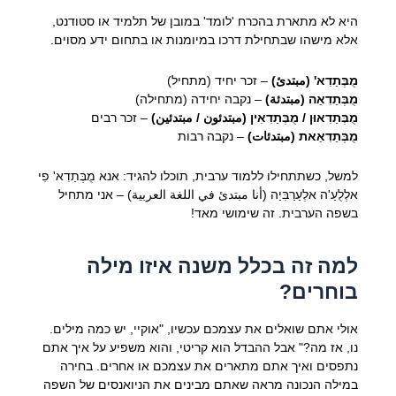
היא לא מתארת בהכרח 'לומד' במובן של תלמיד או סטודנט,
אלא מישהו שבתחילת דרכו במיומנות או בתחום ידע מסוים.
מֻבְּתַדִא' (مبتدئ)
– זכר יחיד (מתחיל)
מֻבְּתַדִאַה (مبتدئة)
– נקבה יחידה (מתחילה)
מֻבְּתַדִאוּן / מֻבְּתַדִאִין (مبتدئون / مبتدئين)
– זכר רבים
מֻבְּתַדִאַאת (مبتدئات)
– נקבה רבות
למשל, כשתתחילו ללמוד ערבית, תוכלו להגיד: אנא מֻבְּתַדִא' פִי
אלְלֻעַ'ה אלְעַרַבִּיַה (أنا مبتدئ في اللغة العربية) – אני מתחיל
בשפה הערבית. זה שימושי מאד!
למה זה בכלל משנה איזו מילה
בוחרים?
אולי אתם שואלים את עצמכם עכשיו, "אוקיי, יש כמה מילים.
נו, אז מה?" אבל ההבדל הוא קריטי, והוא משפיע על איך אתם
נתפסים ואיך אתם מתארים את עצמכם או אחרים. בחירה
במילה הנכונה מראה שאתם מבינים את הניואנסים של השפה