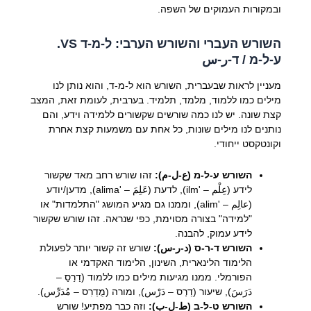
ובמקורות העמוקים של השפה.
השורש העברי והשורש הערבי: ל-מ-ד VS.
ע-ל-מ / ד-ر-س
מעניין לראות שבעברית, השורש הוא ל-מ-ד, והוא נותן לנו
מילים כמו ללמוד, מלמד, תלמיד. בערבית, לעומת זאת, המצב
קצת שונה. יש לנו כמה שורשים שקשורים ללמידה וידע, והם
נותנים לנו מילים שונות, כל אחת עם משמעות קצת אחרת
וקונטקסט ייחודי.
השורש ע-ל-מ (ع-ل-م):
זהו שורש רחב מאד שקשור
לידע (عِلْم – 'ilm), לדעת (عَلِمَ – 'alima), מדען/יודע
(عالِم – 'alim), וממנו גם מגיע המושג "התלמדות" או
"למידה" בצורה מסוימת, כפי שנראה. זהו שורש שקשור
לידע עמוק, להבנה.
השורש ד-ר-ס (د-ر-س):
שורש זה קשור יותר לפעולת
הלימוד הלינארית, השינון, הלימוד האקדמי או
הפורמלי. ממנו מגיעות מילים כמו ללמוד (דַרַסַ –
دَرَسَ), שיעור (דַרְס – دَرْس), ומורה (מֻדַרִס – مُدَرِّس).
השורש ט-ל-ב (ط-ل-ب):
וזה כבר מפתיע! שורש