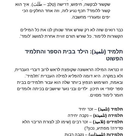
שקשור לבקשה, חיפוש, דרישה (טַלַבַ – طَلَبَ). איך הוא
קשור ללומד? תכף נגיע לזה, וזה אחד החלקים הכי
יפים ומעוררי מחשבה.
כבר רואים שזה לא רק שורש אחד שנותן לנו את כל המילים
הקשורות ללימוד. כל שורש תורם זווית אחרת למושג 'לומד'.
תלמיד (تلميذ): הילד בבית הספר והתלמיד
הפשוט
זו כנראה המילה הראשונה שקופצת לראש לרוב דוברי העברית,
ולא במקרה. היא דומה להפליא למילה העברית 'תלמיד'.
ובאמת, השימוש הנפוץ ביותר שלה הוא עבור תלמידים בבית
ספר יסודי או תיכון. ילדים ובני נוער שיושבים בכיתה ולומדים
חומר לימוד מסוים.
תלמיד (تلميذ)
– זכר יחיד
תלמידה (تلميذة)
– נקבה יחידה
תלמידים (تلاميذ)
– זכר רבים (שימו לב לצורת הריבוי הלא
סדירה! מפתיע, נכון?)
תלמידות (تلميذات)
– נקבה רבות