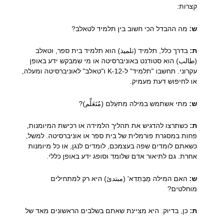
קצרות:
ש:
מה ההבדל הכי חשוב בין תלמיד לטאלב?
ת:
בדרך כלל, תלמיד (تلميذ) הוא תלמיד בית ספר, וטאלב
(طالب) הוא סטודנט באוניברסיטה או מי שמבקש ידע באופן
עקרוני. תחשבו "תלמיד" ל-K-12 ו"טאלב" לאוניברסיטה ומעלה,
או לחיפוש דעת מעמיק.
ש:
מתי אשתמש במילה מתעַלִּם (مُتَعَلِّم)?
ת:
כשתרצו להדגיש את תהליך הלמידה או רכישת המיומנות,
פחות במסגרת פורמלית של בית ספר או אוניברסיטה. למשל,
כשאתם לומדים שפה בעצמכם, לומדים לנגן, או כל מיומנות
אחרת. גם לתיאור אדם שלומד וסופג ידע באופן כללי.
ש:
האם המילה מֻבְּתַדִא' (مبتدئ) היא רק למתחילים
מוחלטים?
ת:
כן, בדיוק. היא מציינת שאתם בשלבים הראשונים מאד של