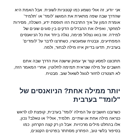
אני יודע, זה אולי נשמע כמו קטנוניות לשונית. אבל האמת היא
שהדרך שבה שפה מתארת את המושג 'לומד' או 'תלמיד'
אומרת המון על איך התרבות הזו תופסת ידע, השכלה, מסירות
למחקר, ואפילו את ההבדלים הדקים בין סוגים שונים של
למידה. אז בואו נצלול פנימה, נגלה ביחד את כל הניואנסים
המפתיעים, ונבטיח שמעכשיו, כשתרצו לדבר על 'לומדים'
בערבית, תדעו בדיוק איזו מילה לבחור, ולמה.
תתכוננו למסע קצר אך עמוק שישנה את הדרך שבה אתם
חושבים על מילה שנראית תמימה לחלוטין. אחרי המאמר הזה,
לא תצטרכו לחזור לגוגל לשאול שוב. מבטיח.
יותר ממילה אחת? הניואנסים של
"לומד" בערבית
כשרובנו חושבים על המילה 'לומד' בערבית, קופצת לנו לראש
כנראה מילה אחת או שתיים. תלמיד, אולי? או טאלב? נכון,
אלו בהחלט מילים מרכזיות. אבל הן רק קצה הקרחון. כמו
בסיפור בלשי טוב, הפתרון מסתתר בפרטים הקטנים,