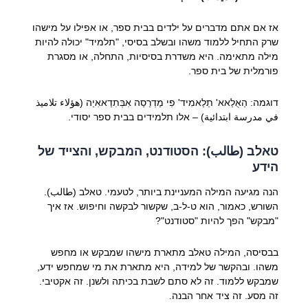
אז אם אתם מדברים על ילדים בבית ספר, או אפילו על מישהו
שרק התחיל ללמוד משהו ובשלב בסיסי, "תלמיד" יכולה להיות
מילה מתאימה. היא משדרת בסיסיות, התחלה, או מסגרת
פורמלית של בית ספר.
דוגמה: הַאֻלַאא' תַלַאמִיד' פִי מַדְרַסַה אִבְּתִדַאאִיַה (هؤلاء تلاميذ
في مدرسة ابتدائية) – אלו תלמידים בבית ספר יסודי.
טאלב (طالب): הסטודנט, המבקש, והצייד של
הידע
הנה מגיעה המילה המעניינת ביותר, לטעמי. טאלב (طالب).
השורש, כאמור, הוא ט-ל-ב, שקשור לבקשה וחיפוש. אז איך
"מבקש" הפך להיות "סטודנט"?
בבסיסה, המילה טאלב מתארת מישהו שמבקש או מחפש
משהו. ובהקשר של למידה, היא מתארת את מי שמחפש ידע,
שמבקש ללמוד. זה לא סתם לשבת בכיתה ולשנן. זה אקטיבי.
זה מסע. זה ציד אחר הבנה.