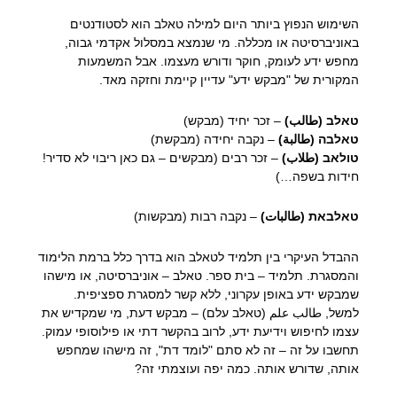
השימוש הנפוץ ביותר היום למילה טאלב הוא לסטודנטים
באוניברסיטה או מכללה. מי שנמצא במסלול אקדמי גבוה,
מחפש ידע לעומק, חוקר ודורש מעצמו. אבל המשמעות
המקורית של "מבקש ידע" עדיין קיימת וחזקה מאד.
טאלב (طالب)
– זכר יחיד (מבקש)
טאלבה (طالبة)
– נקבה יחידה (מבקשת)
טולאב (طلاب)
– זכר רבים (מבקשים – גם כאן ריבוי לא סדיר!
חידות בשפה…)
טאלבאת (طالبات)
– נקבה רבות (מבקשות)
ההבדל העיקרי בין תלמיד לטאלב הוא בדרך כלל ברמת הלימוד
והמסגרת. תלמיד – בית ספר. טאלב – אוניברסיטה, או מישהו
שמבקש ידע באופן עקרוני, ללא קשר למסגרת ספציפית.
למשל, طالب علم (טאלב עלם) – מבקש דעת, מי שמקדיש את
עצמו לחיפוש וידיעת ידע, לרוב בהקשר דתי או פילוסופי עמוק.
תחשבו על זה – זה לא סתם "לומד דת", זה מישהו שמחפש
אותה, שדורש אותה. כמה יפה ועוצמתי זה?