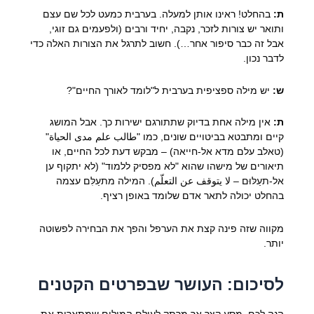
ת:
בהחלט! ראינו אותן למעלה. בערבית כמעט לכל שם עצם
ותואר יש צורות לזכר, נקבה, יחיד ורבים (ולפעמים גם זוגי,
אבל זה כבר סיפור אחר…). חשוב לתרגל את הצורות האלה כדי
לדבר נכון.
ש:
יש מילה ספציפית בערבית ל"לומד לאורך החיים"?
ת:
אין מילה אחת בדיוק שתתורגם ישירות כך. אבל המושג
קיים ומתבטא בביטויים שונים, כמו "طالب علم مدى الحياة"
(טאלב עלם מדא אל-חייאה) – מבקש דעת לכל החיים, או
תיאורים של מישהו שהוא "לא מפסיק ללמוד" (לא יתקוף ען
אל-תעַלּוּם – لا يتوقف عن التعلّم). המילה מתעַלִּם עצמה
בהחלט יכולה לתאר אדם שלומד באופן רציף.
מקווה שזה פינה קצת את הערפל והפך את הבחירה לפשוטה
יותר.
לסיכום: העושר שבפרטים הקטנים
הנה לכם, מסע קצר אך מרתק לעולם המילים שמתארות את