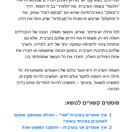
"הלומד" בשפה הערבית. מה"תלמיד" בבית הספר, דרך
ה"טאלב" באוניברסיטה שהוא גם "מבקש דעת" עמוק, ועד
ה"מתעַלִּם" שרוכש מיומנות וה"מֻבְּתַדִא'" שרק החל את דרכו.
לכל מילה יש סיפור, שורש, והקשר משלה. הבנה של ההבדלים
האלה לא רק משפרת את הדיוק שלכם בערבית, אלא גם
פותחת צוהר לתפיסה עמוקה יותר של ידע, למידה, והערך
שלהם בתרבות הערבית. בפעם הבאה שתשמעו או תגידו את
אחת המילים האלה, תזכרו את כל העושר שמסתתר בה.
השפה הערבית היא אוצר בלום של ניואנסים ומשמעויות. כל
מילה היא הזמנה לחקור עולם חדש. תמשיכו להיות סקרנים,
תמשיכו לשאול, ובעיקר – תמשיכו להיות לומדים! אתם בדרך
הנכונה.
פוסטים קשורים לנושא:
איך אומרים בערבית "מה" – המילה שתהפוך אתכם
לאהובים במיוחד באזור!
איך אומרים אני בערבית – ההסבר הפשוט שכל