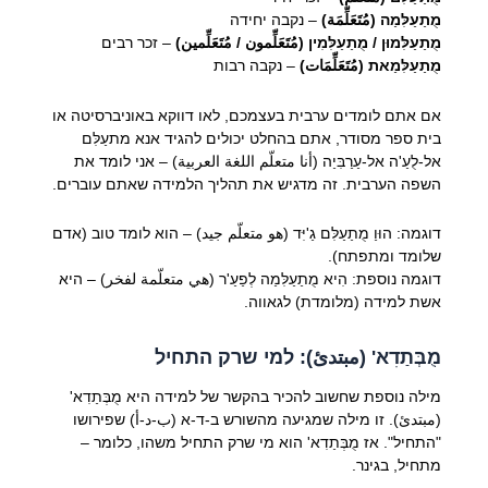
מֻתַעַלִּמַה (مُتَعَلِّمَة)
– נקבה יחידה
מֻתַעַלִּמוּן / מֻתַעַלִּמִין (مُتَعَلِّمون / مُتَعَلِّمين)
– זכר רבים
מֻתַעַלִּמַאת (مُتَعَلِّمَات)
– נקבה רבות
אם אתם לומדים ערבית בעצמכם, לאו דווקא באוניברסיטה או
בית ספר מסודר, אתם בהחלט יכולים להגיד אנא מתעַלִּם
אל-לֻעַ'ה אל-עַרַבִּיַה (أنا متعلّم اللغة العربية) – אני לומד את
השפה הערבית. זה מדגיש את תהליך הלמידה שאתם עוברים.
דוגמה: הוּוַ מֻתַעַלִּם גַ'יִּד (هو متعلّم جيد) – הוא לומד טוב (אדם
שלומד ומתפתח).
דוגמה נוספת: הִיא מֻתַעַלִּמַה לְפַעַ'ר (هي متعلّمة لفخر) – היא
אשת למידה (מלומדת) לגאווה.
מֻבְּתַדִא' (مبتدئ): למי שרק התחיל
מילה נוספת שחשוב להכיר בהקשר של למידה היא מֻבְּתַדִא'
(مبتدئ). זו מילה שמגיעה מהשורש ב-ד-א (ب-د-أ) שפירושו
"התחיל". אז מֻבְּתַדִא' הוא מי שרק התחיל משהו, כלומר –
מתחיל, בגינר.