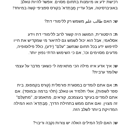
רכישת ידע או מיומנות בתחום מסוים. אפשר להיות טאלב
באוניברסיטה, אבל עדיין מֻבְּתַדִא' בקורס ספציפי קשה במיוחד!
ש:
האם طالب علم משמש רק ללימודי דת?
ת:
היסטורית, המושג היה קשור לרוב ללימודי דת וידע
אסלאמי, אבל הוא יכול לשמש גם לתיאור מי שמקדיש את חייו
לחיפוש ידע בכל תחום שנחשב "עלם" (ידע), כולל פילוסופיה,
מדעים מסוימים וכו', אם כי השימוש הדתי נפוץ יותר.
ש:
איך אדע איזו מילה הכי מתאימה לי כשאני מדבר על עצמי
שלומד ערבית?
ת:
אם אתם לומדים במסגרת פורמלית (קורס בקמפוס, בית
ספר לשפות), אולי תלמיד או טאלב (תלוי ברמה ובמוסד). אם
אתם לומדים בעיקר בעצמכם, קוראים, מתאמנים, "מתעַלִּם"
זה מצוין. ואם אתם ממש בתחילת הדרך, מֻבְּתַדִא' הוא המילה
המדויקת ביותר לשלב הזה.
ש:
האם לכל המילים האלה יש צורות נקבה וריבוי?