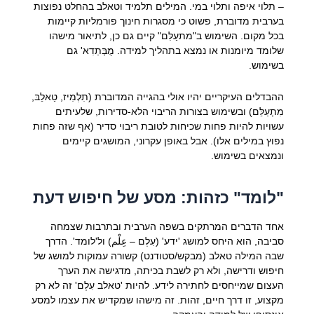
– תלוי איפה ותלוי במי. המילים תלמיד וטאלב בהחלט נפוצות
בערבית מדוברת, פשוט כי מסגרות חינוך פורמליות קיימות
בכל מקום. השימוש ב"מתעַלִּם" קיים גם כן, לתיאור מישהו
שלומד מיומנות או נמצא בתהליך למידה. מֻבְּתַדִא' גם
בשימוש.
ההבדלים העיקריים יהיו אולי בהגייה המדוברת (תִלְמִיז, טַאלֵבּ,
מִתְעַלֵּם) ובשימוש בצורות הריבוי הלא-סדירות, שלעיתים
עשויות להיות פחות שכיחות לטובת ריבוי סדיר (אף שזה פחות
נפוץ במילים אלו). אבל באופן עקרוני, המושגים קיימים
ונמצאים בשימוש.
"לומד" כזהות: מסע של חיפוש דעת
אחד הדברים המרתקים בשפה הערבית ובתרבות שצמחה
סביבה, הוא היחס למושג 'ידע' (עִלְם – عِلْم) ול'לומד'. הדרך
שבה המילה טאלב (מבקש/סטודנט) קשורה עמוקות למושג של
חיפוש ודרישה, ולא רק לשבת בכיתה, מדגישה את הערך
העצום שמייחסים לחתירה לידע. להיות 'טאלב עִלְם' זה לא רק
מקצוע, זו דרך חיים, זהות. זה מישהו שמקדיש את עצמו למסע