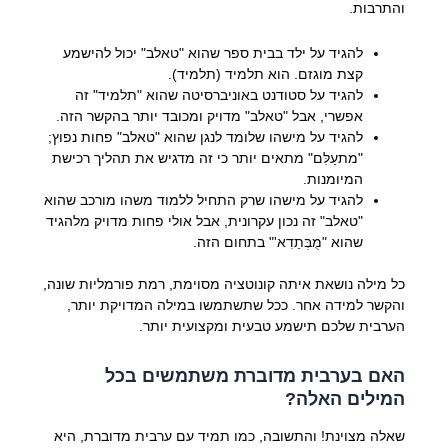
והתרבות.
להגיד על ילד בבית ספר שהוא "טאלב" יכול להישמע
קצת מוגזם. הוא תלמיד (תלמיד).
להגיד על סטודנט באוניברסיטה שהוא "תלמיד" זה
אפשרי, אבל "טאלב" מדויק ומכובד יותר בהקשר הזה.
להגיד על מישהו שלומד לנגן שהוא "טאלב" פחות נפוץ;
"מתעַלִּם" מתאים יותר כי זה מדגיש את תהליך רכישת
המיומנות.
להגיד על מישהו שרק התחיל ללמוד משהו מורכב שהוא
"טאלב" זה נכון עקרונית, אבל אולי פחות מדויק מלהגיד
שהוא "מֻבְּתַדִא'" בתחום הזה.
כל מילה נושאת איתה קונוטציה מסוימת, רמת פורמליות שונה,
והקשר למידה אחר. ככל שתשתמשו במילה המדויקת יותר,
הערבית שלכם תישמע טבעית ומקצועית יותר.
האם בערבית מדוברת משתמשים בכל
המילים האלה?
שאלה מצוינת! והתשובה, כמו תמיד עם ערבית מדוברת, היא