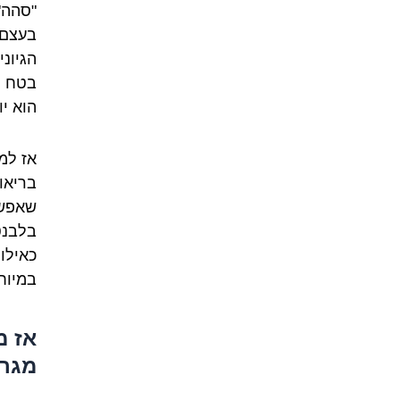
"סהה"
בעצם,
הגיוני
בטח לא
הוא יו
אז למ
בריאוי
שאפשר
בלבנט:
כאילו
במיוח
אז מ
מגרד