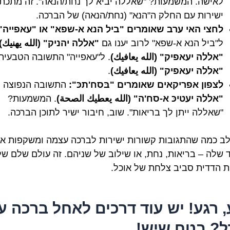
לאישה. המשמעות? "שאללה יביא לך נחת/הנאה". זה מתכת
ישירות עם החלק ה"הנא" (נחת/הנאה) של הברכה.
לחצי האי ערב שאומרים "ביל הנא א-שפא" או "עאפייה"
ל"ביל הנא א-שפא" לרוב יענו גם
"אללה יהניק" (الله يهنيك)
"אללה יעאפיק" (الله يعافيك)
. ל"עאפייה" התשובה הטבעית
"אללה יעאפיק" (الله يعافيك)
.
לצפון אפריקאים שאומרים "בּסח'תכּ":
התשובה הנפוצה ה
"אללה יעטיכּ א-סח'ה" (الله يعطيك الصحة)
. המשמעות?
"שאללה ייתן לך בריאות". שוב, חיבור ישיר לתוכן הברכה.
לב כמה שהתגובות קשורות ישירות לברכה עצמה ומשקפות א
 שלה – בריאות, נחת, או שילוב של שניהם. זה עולם שלם של
ת הדדית סביב צלחת של אוכל.
, רגע! יש עוד דרכים לאחל ברכה ע
ל? בטח שיש!