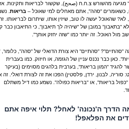
 מגיעה מהשורש צ.ח.ח (صحح), שקשור לבריאות ותקינות. אז
 כשאומרים "סהה", אתם מאחלים למי שאוכל –
בריאות
. נש
, לא? שהאוכל יעשה לו טוב, שיזין אותו, שיתרום לבריאותו. זה
 "בתאבון" במובן של "שיהיה לך תיאבון", כי התיאבון כבר קי
שב מול האוכל. זה יותר כמו "שזה יחזק אותך".
ה "סהתיים"? "סהתיים" היא צורת הדואלי של "סהה", כלומר, 
ות". כאן כבר נכנס עניין של הגזמה, או חיזוק. כמו בעברית
 להגיד "המון בריאות", בערבית בלהגים מסוימים (בעיקר
 סוריה, לבנון, ירדן, פלסטין) הפכו את זה לצורת דואלי. זה 
 "כפול בריאות", או "בריאות כפולה". נשמע כמו דיל משתלם
ד.
ה הדרך ה'נכונה' לאחל? תלוי איפה אתם
ים את הפלאפל!