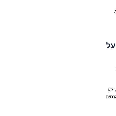
.
על
 לא
נסים