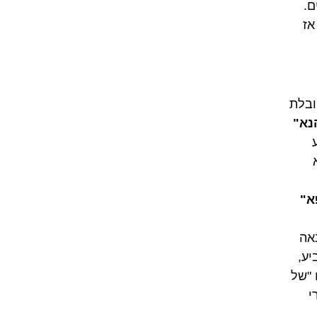
ם.
אז
ובלת
נא"
א"
נאה
יע,
 "של
י