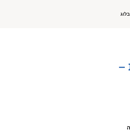
בלוג
–
ה