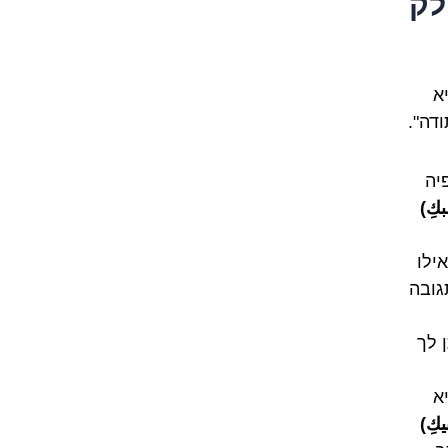
לק
א
דה".
יה
كِ)
ילו
גובה
 לך
א
كِ)