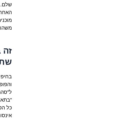
שלם. 
האחרו
מוכני
משהו 
זה 
שתי
בחיפו
והפופו
ל"סהת
"בתאב
כל הס
אינסופ