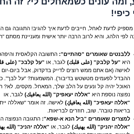
, ומה עונים כשמאחלים לי? זה הח
כיפי!
 מספיק לדעת לאחל, חייבים לדעת איך להגיב! התגובה גם הי
 לפי הלהג, והיא לרוב הרבה יותר אישית ומעניינת מסתם "תו
ללבנטים שאומרים "סהתיים":
התשובה הקלאסית והיפהפ
היא
"על קלבק" (على قلبك)
לגבר, או
"על קלבכּ" (على قلب
לאישה (אם אתם ממש רוצים לדייק בדקדוק, אבל ביום-יום
ההבדל לפעמים מטשטש בדיבור). המשמעות? "על לבך". כא
האוכל יהיה קל ונעים על הלב שלך, המאחל. מקסים, לא? ת
נפוצה נוספת היא
"אללה יעאפיק" (الله يعافيك)
לגבר, או
"אללה יעאפיכּ" (الله يعافيكِ)
לאישה. זה אומר "שאללה ייתן
בריאות טובה". שוב, חוזרים לבריאות.
למצרים שאומרים "ביל הנא א-שפא":
התגובה הנפוצה הי
"אללה יהניק" (الله يهنيك)
לגבר, או
"אללה יהניכּ" (الله يهني