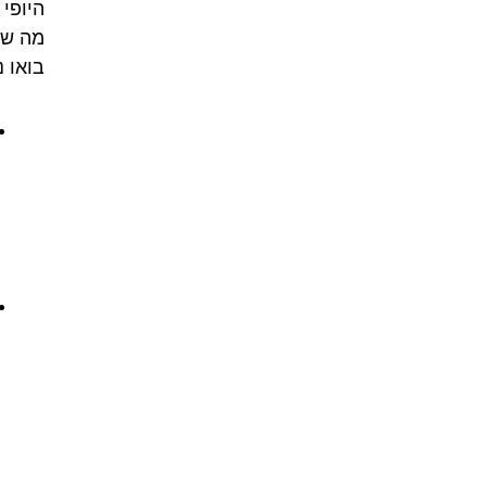
היופי 
מה שנכ
בואו 