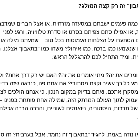
ון" זה רק קצה המזלג?
 כמה פעמים ישבתם במסעדה מזרחית, או אצל חברים שמדבר
, או אפילו סתם צפיתם בסרט או סדרת טלוויזיה, ורגע לפני
 הסתערו על הצלחות העמוסות בכל טוב – שמעתם מילה או 
 שנשמעו כמו ברכה, כמו איחול? משהו כמו "בתאבון" אצלנו, 
ת. ומיד התחיל לכם להתגלגל הראש:
ומרים את זה? מתי אומרים את זה? האם יש רק דרך אחת? ו
מע כל כך עשיר וקצת מסתורי? אם אתם פה, כנראה שזה בדיו
סקרן אתכם. ואתם בדיוק במקום הנכון, כי אנחנו הולכים לצל
עמוק לתוך העולם המרתק הזה, שמילה אחת פותחת בפנינו –
של תרבות, היסטוריה, ניואנסים לשוניים, והרבה הרבה אכילה
או נודה באמת, להגיד "בתאבון" זה נחמד. אבל בערבית? זה סי