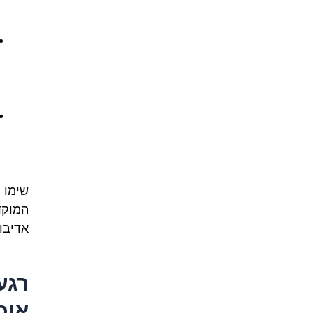
שימו 
המוקד
אדיבו
רגע
אוכ