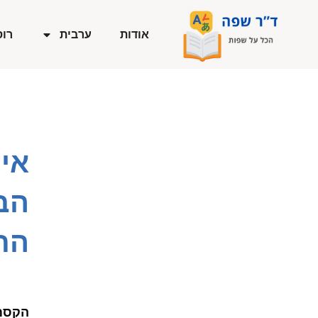
ילוג
תוכן
אודות
ערבית
רוס
אי
הב
התי
הקסם 