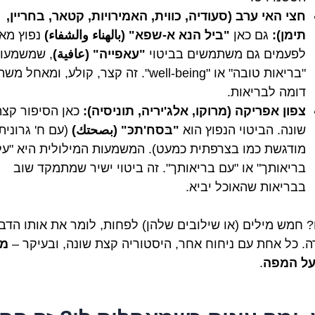
חצי האי ערב (סעודיה, כווית, האמירויות, קטאר, בחריין,
תימן):
גם כאן
"ביל הנא א-שפא" (بالهناء والشفاء)
נפוץ מאו
לפעמים גם משתמשים בביטוי
"עאפייה" (عافية)
, שמשמעות
"בריאות טובה" או "well-being". זה קצר, קולע, ומאחל מש
דומה לבריאות.
צפון אפריקה (מרוקו, אלג'יריה, תוניסיה):
כאן הסיפור קצ
שונה. הביטוי הנפוץ הוא
"בּסח'תכּ" (بصحتك)
(עם ח' גרונית 
מודגשת כמו בצרפתית כמעט). המשמעות המילולית היא "על
בריאותך" או "עם בריאותך". זה ביטוי ישיר שמתמקד שוב
בבריאות שהאוכל יביא.
? חמש מילים (או שילובים שלהן) לפחות, לומר את אותו הדב
ה. כל אחת עם ניחוח אחר, היסטוריה קצת שונה, ובעיקר –
מק
על המפה
.