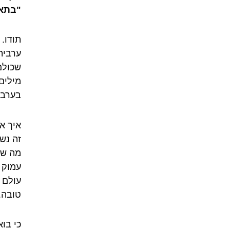
"בתאב
תודו.
ערבית
שכולם
מילים
בערבי
איך א
זה נש
מה שמ
עמוק 
עולם 
טובה.
כי בו