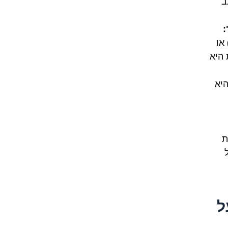
ב
:
או
 היא
יא
ת
ל