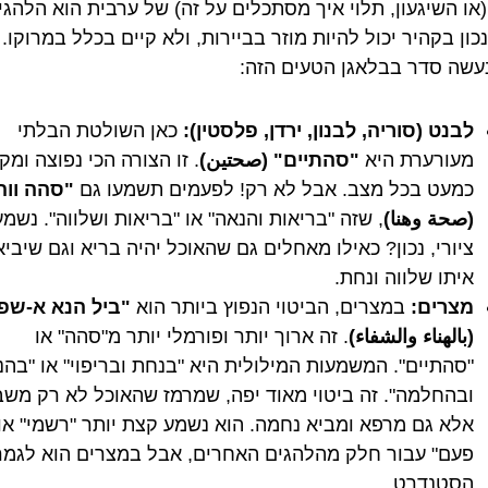
(או השיגעון, תלוי איך מסתכלים על זה) של ערבית הוא הלהגי
ון בקהיר יכול להיות מוזר בביירות, ולא קיים בכלל במרוקו. 
נעשה סדר בבלאגן הטעים הזה:
לבנט (סוריה, לבנון, ירדן, פלסטין):
כאן השולטת הבלתי
מעורערת היא
"סהתיים" (صحتين)
. זו הצורה הכי נפוצה ומק
כמעט בכל מצב. אבל לא רק! לפעמים תשמעו גם
"סהה ווה
(صحة وهنا)
, שזה "בריאות והנאה" או "בריאות ושלווה". נשמע
ציורי, נכון? כאילו מאחלים גם שהאוכל יהיה בריא וגם שיביא
איתו שלווה ונחת.
מצרים:
במצרים, הביטוי הנפוץ ביותר הוא
"ביל הנא א-שפ
(بالهناء والشفاء)
. זה ארוך יותר ופורמלי יותר מ"סהה" או
"סהתיים". המשמעות המילולית היא "בנחת ובריפוי" או "בה
ובהחלמה". זה ביטוי מאוד יפה, שמרמז שהאוכל לא רק משב
אלא גם מרפא ומביא נחמה. הוא נשמע קצת יותר "רשמי" או
פעם" עבור חלק מהלהגים האחרים, אבל במצרים הוא לגמר
הסטנדרט.