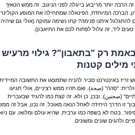
זה הרבה יותר מריבוע בייגלה לפני הניגוב. זה ממש הטאץ'
ן, הברכה המיוחדת, הפינאלה שמתחילה את המופע הקולינרי
ם להתגלגל איתנו פנימה? קחו נשימה עמוקה (אולי גם שיהיה
טעים ליד, זה עלול לפתוח לכם את התיאבון).
באמת רק "בתאבון"? גילוי מרעיש 
 מילים קטנות
ש זריז באינטרנט סביר להניח שתמצאו את התשובה המיידית
לרית: "סהה" (صحة). ואם תהיו ממש רציניים, אולי תגיעו
יים" (صحتين). ובכן, כן ולא. זה קצת כמו להגיד שבעברית
ון" זו הדרך היחידה לאחל הנאה מאוכל. זה נכון, אבל זה ממש
יפור. בטח לא בשפה כמו ערבית, שהיא עולם ומלואו, עם ניוא
יים ולהגים שונים ומשונים.