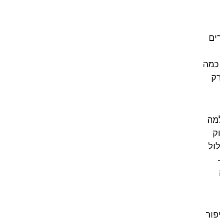
ים
כמה
רק
למה
ק
ול
פור