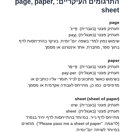
התרגומים העיקריים: page, paper,
sheet
page
תעתיק פונטי (בעברית): פֵּייג'
תעתיק פונטי (באנגלית): payj
שימוש נפוץ למדי בשפה יום־יומית, בעיקר בהתייחסות לדף
בתוך ספר, מחברת, אתר אינטרנט או מסמך.
paper
תעתיק פונטי (בעברית): פֵּייפֶּר
תעתיק פונטי (באנגלית): pay-per
בשימוש כאשר מתכוונים לנייר חומרי עליו כותבים או
מדפיסים. כמו כן, מתייחס לעבודה אקדמית או מסמך.
sheet (sheet of paper)
תעתיק פונטי (בעברית): שִיט
תעתיק פונטי (באנגלית): sheet
מתייחס לדף נייר, במיוחד בהתייחסות לדף יחיד בנפרד
(לדוגמה: "Please pass me a sheet of paper"). מתאים
במיוחד לשיחה יום־יומית.