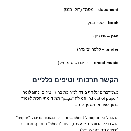
document
– מסמך (דוקיומנט)
book
– ספר (בוק)
pen
– עט (פן)
binder
– קלסר (ביינדר)
sheet music
– תווים (שיט מיוזיק)
הקשר תרבותי וטיפים כלליים
כשמדברים על דף בודד לנייר כתיבה או צילום, נהוג לומר
"sheet of paper". המילה "page" תמיד מתייחסת לעמוד
בתוך ספר או מסמך כתוב.
ההבדל בין paper ל-sheet ברור יותר במונחי צריכה: "paper"
הוא ככלל החומר נייר עצמו, בעוד "sheet" הוא דף אחד ויחיד
(יחידה ספירה של נייר).