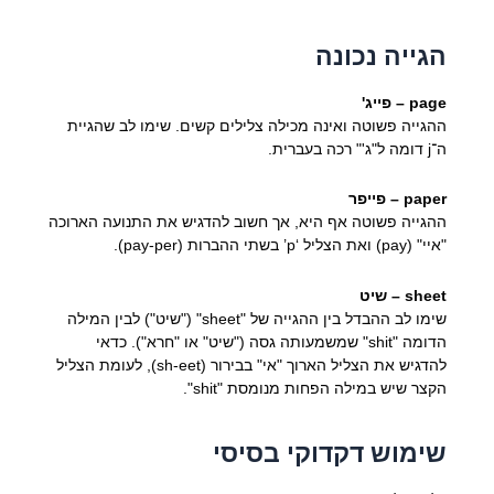
הגייה נכונה
page – פייג'
ההגייה פשוטה ואינה מכילה צלילים קשים. שימו לב שהגיית
ה־j דומה ל"ג'" רכה בעברית.
paper – פייפר
ההגייה פשוטה אף היא, אך חשוב להדגיש את התנועה הארוכה
"איי" (pay) ואת הצליל ‘p’ בשתי ההברות (pay-per).
sheet – שיט
שימו לב ההבדל בין ההגייה של "sheet" ("שיט") לבין המילה
הדומה "shit" שמשמעותה גסה ("שיט" או "חרא"). כדאי
להדגיש את הצליל הארוך "אי" בבירור (sh-eet), לעומת הצליל
הקצר שיש במילה הפחות מנומסת "shit".
שימוש דקדוקי בסיסי