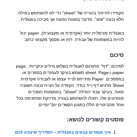
הקפידו להיזהר בהגייה של "sheet" כדי לא להשתמש במילה
הלא נכונה "shit". מדובר בטעות נפוצה אך מביכה באנגלית.
באנגלית פורמלית יותר (אקדמית או מקצועית), paper יכול
להיות במשמעות של עבודה, דוח או מסמך מקצועי כתוב.
סיכום
לסיכום, "דף" מתורגם לאנגלית בשלוש מילים עיקריות: page,
paper ו-sheet. Page משמש בעיקר לעמודים בספרים או
במסמכים. Paper מתייחס לנייר עצמו או לעבודה אקדמית.
Sheet מדגיש דף נייר בודד. הקפדה על הגייה נכונה חשובה
מאוד, בעיקר עבור המילה "sheet". באמצעות הסברים
מפורטים אלו, תוכלו להשתמש בצורה מדויקת ומתאימה בכל
אחד מהביטויים הללו במגוון הקשרים יום־יומיים.
פוסטים קשורים לנושא:
איך אומרים צבעים באנגלית – המדריך שיצבע לכם