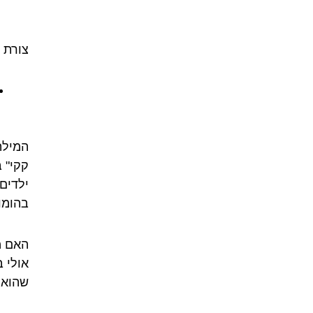
צורת 
המילה
קקי" 
ילדים
בהומור
האם מ
אולי 
שהוא מ