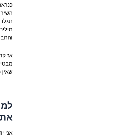
כנראה
השירו
תגלו 
מילים
והחבר
אז קדי
מבטיח
שאין 
למה
אתם
אני י