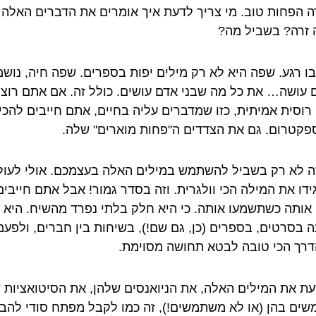
 הפחות טוב. מי צריך לדעת איך אומרים את הדברים האלה
זרה? בשביל מה?
ו רגע. שפה היא לא רק מילים יפות בספרים. שפה חיה, נושמ
גם עושה… את כל מה שבני אדם עושים. כולל זה. אם אתם רוצי
 רוסית
אמיתית
, כזו שמדברים עליה בחיים, אתם חייבים להכי
פקטרום. גם את הצדדים ה"פחות מוארים" שלה.
זה לא רק בשביל להשתמש במילים האלה בעצמכם. אולי לעול
ידו את המילה הכי וולגרית. וזה בסדר גמור! אבל אתם
חייבים
 אותה כשתשמעו אותה. כי היא חלק בלתי נפרד מהשיח. היא
ה בסרטים, בספרים (כן, גם שם!), בשיחות בין חברים, ולפעמ
דרך הכי טובה לבטא תחושה מסוימת.
עת את המילים האלה, את הניואנסים שלהן, את הסיטואציות 
ים בהן (או לא משתמשים!), זה כמו לקבל מפתח סודי להב