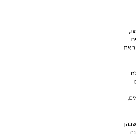
ת,
ם
ר את
ם
ים,
שבהן
נה