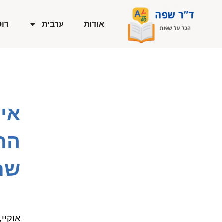
ילוג
תוכן
אודות
ערבית
רוס
איך
הת
שת
אוקיי