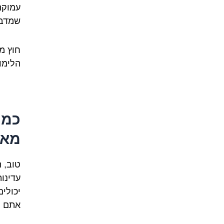
עמוקה
שמדבר
חוץ מ
הלימו
כמה
מאמ
טוב, 
עדינו
יכולי
אתם י