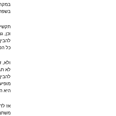
במקרה
בשפה 
תקשיב
וכן, 
להבין
כל הס
ולא, 
לא תג
להבין
מופיע
היא ה
אז לד
משתמש