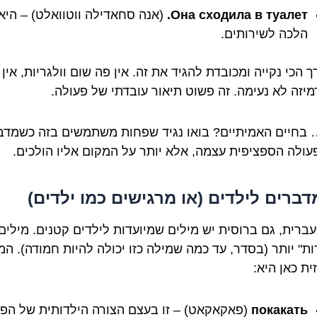
Она сходила в туалет.
(אנה סחאדילה ווטוואלט) – היא
הלכה לשירותים.
ך הכי נקייה ומכובדת להגיד את זה. אין פה שום וולגריות, אין
מיזה לא נעימה. זה פשוט תיאור עובדתי של פעולה.
בחיים האמיתיים? בואו נגיד שפחות משתמשים בזה כשמדב
עולה הספציפית עצמה, אלא יותר על המקום אליו הולכים.
ברים לילדים (או מרגישים כמו ילדים)
עברית, גם ברוסית יש מילים שמיועדות לילדים קטנים. מילים
ות" יותר (בסדר, עד כמה שמילה כזו יכולה להיות חמודה). המ
ית כאן היא:
покакать
(פאקאקאט) – זו בעצם הצורה הילדותית של הפו