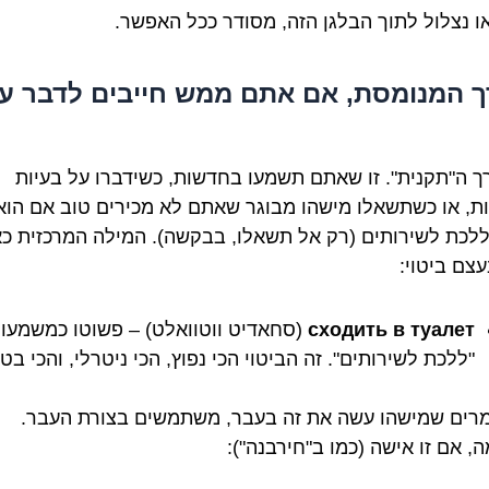
או נצלול לתוך הבלגן הזה, מסודר ככל האפשר.
 המנומסת, אם אתם ממש חייבים לדבר ע
רך ה"תקנית". זו שאתם תשמעו בחדשות, כשידברו על בעיות
ות, או כשתשאלו מישהו מבוגר שאתם לא מכירים טוב אם הוא
ללכת לשירותים (רק אל תשאלו, בבקשה). המילה המרכזית כא
עצם ביטוי:
сходить в туалет
(סחאדיט ווטוואלט) – פשוטו כמשמעו,
"ללכת לשירותים". זה הביטוי הכי נפוץ, הכי ניטרלי, והכי בטו
רים שמישהו עשה את זה בעבר, משתמשים בצורת העבר.
, אם זו אישה (כמו ב"חירבנה"):