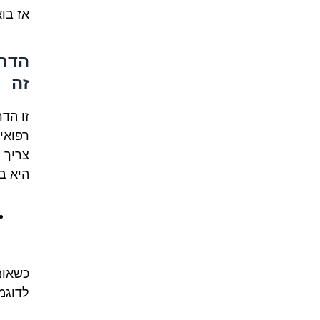
אז בו
הדרך
זה
זו הד
רפואי
צריך 
היא ב
כשאומ
לדוגמה