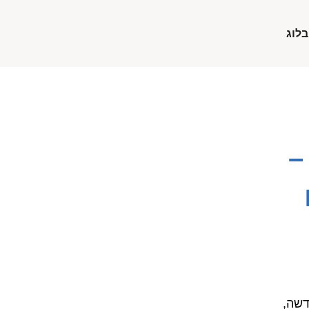
בלוג
–
דשה,