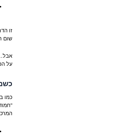
זו הדר
שום ר
אבל… 
על הפ
כשמד
כמו ב
"חמוד
המרכז