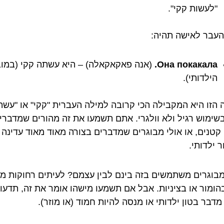
"לעשות קקי".
העבר לאישה תהיה:
Она покакала.
(אנה פאקאקאלה) – היא עשתה קקי (במוב
הילדותי).
 הזו היא המקבילה הכי קרובה למילה העברית "קקי" או "עש
בשימוש רגיל ולא וולגרי. אתם תשמעו את זה מהורים שמדברי
 קטנים, או אולי מבוגרים שמדברים בצורה מאוד מאוד עדינה 
 ילדותי.
בוגרים משתמשים בזה בינם לבין עצמם? לעיתים רחוקות מא
בהומור או בציניות. אבל אם תשמעו מישהו אומר את זה, תדעו
דבר בטון ילדותי או מנסה להיות חמוד (או מוזר).