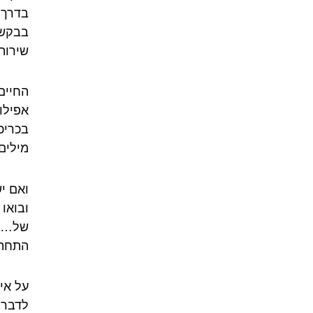
בדרך 
בבקשה
שירותי
החיים
אפילו 
בכריכ
מילים
ואם י
ובואו
של… ב
התחתונ
על אי
לדבר 