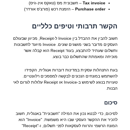
Tax invoice
– חשבונית מס (טאקס אינ-ווֹיס)
Purchase order
– הזמנת רכש (פורצ'ס אורדר)
הקשר תרבותי וטיפים כלליים
חשוב להבין את ההבדל בין Invoice ל-Receipt, מכיוון שבעולם
העסקים מדובר בשני מושגים שונים. Invoice מיועד לחשבונות
ותשלום שעתיד להתבצע, בעוד Receipt הוא קבלה אשר
מוכיחה ומאמתת שהתשלום כבר בוצע.
בעת התנהלות עסקית במדינות דוברות אנגלית, הקפידו
להשתמש במונחים הנכונים לבקשה למסמכים רלוונטיים.
טעויות בנוגע לשימוש ב-Invoice או Receipt עלולות לגרום לאי
הבנות.
סיכום
לסיכום, כדי לבטא נכון את המילה "חשבונית" באנגלית, חשוב
להכיר את ההקשר העסקי שבו היא משמשת. "Invoice" הוא
המונח הרשמי והרווח לעסקאות לפני תשלום, ו-"Receipt"