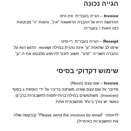
הגייה נכונה
Invoice
– הגייה בעברית: אינ-ווֹיס
ההדגשה היא על ההברה הראשונה "
אִין
", והאות "v" מבוטאת
כמו האות ו' בעברית.
Receipt
– הגייה בעברית: רי-סיט
שימו לב שהאות "p" אינה נהגית במילה receipt. הדגש הוא על
ההברה השנייה: "
סִיט
". חשוב לזכור להימנע מלבטא את ה-"p".
שימוש דקדוקי בסיסי
Invoice
– שם עצם (Noun)
מדובר על שם עצם שאינו משתנה בריבוי על ידי הוספת s בסוף
(invoices). משתמשים במילה בהתייחסות לחשבוניות ברבים
כאשר יש צורך ביותר מחשבונית אחת.
לדוגמה: "Please send the invoices by email" (בבקשה שלח
את החשבוניות באימייל).