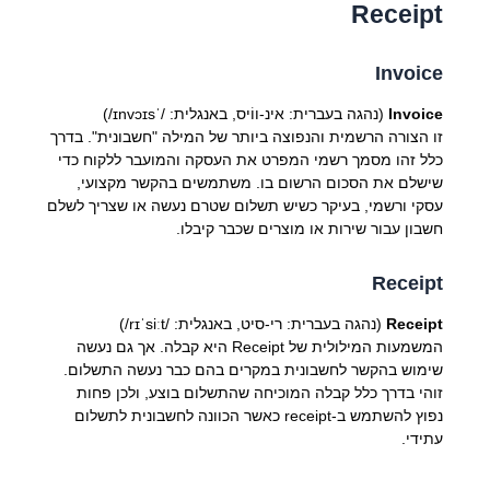
Receipt
Invoice
Invoice
(נהגה בעברית: אינ-ווֹיס, באנגלית: /ˈɪnvɔɪs/)
זו הצורה הרשמית והנפוצה ביותר של המילה "חשבונית". בדרך
כלל זהו מסמך רשמי המפרט את העסקה והמועבר ללקוח כדי
שישלם את הסכום הרשום בו. משתמשים בהקשר מקצועי,
עסקי ורשמי, בעיקר כשיש תשלום שטרם נעשה או שצריך לשלם
חשבון עבור שירות או מוצרים שכבר קיבלו.
Receipt
Receipt
(נהגה בעברית: רי-סיט, באנגלית: /rɪˈsiːt/)
המשמעות המילולית של Receipt היא קבלה. אך גם נעשה
שימוש בהקשר לחשבונית במקרים בהם כבר נעשה התשלום.
זוהי בדרך כלל קבלה המוכיחה שהתשלום בוצע, ולכן פחות
נפוץ להשתמש ב-receipt כאשר הכוונה לחשבונית לתשלום
עתידי.