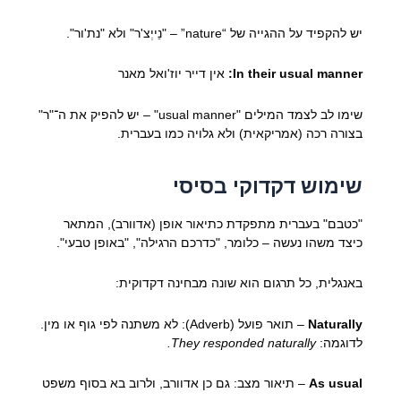
יש להקפיד על ההגייה של “nature” – "נֵייְצ'ר" ולא "נת'ור".
In their usual manner:
אין דייר יוז'ואל מאנר
שימו לב לצמד המילים "usual manner" – יש להפיק את ה־"ר"
בצורה רכה (אמריקאית) ולא גלויה כמו בעברית.
שימוש דקדוקי בסיסי
"כטבם" בעברית מתפקדת כתיאור אופן (אדוורב), המתאר
כיצד משהו נעשה – כלומר, "כדרכם הרגילה", "באופן טבעי".
באנגלית, כל תרגום הוא שונה מבחינה דקדוקית:
Naturally
– תואר פועל (Adverb): לא משתנה לפי גוף או מין.
לדוגמה:
They responded naturally.
As usual
– תיאור מצב: גם כן אדוורב, ולרוב בא בסוף משפט