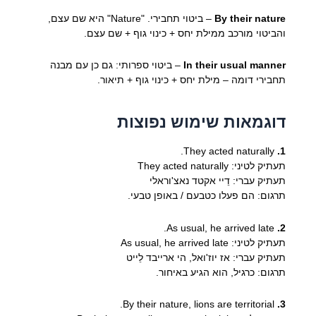
By their nature
– ביטוי תחבירי. "Nature" היא שם עצם,
והביטוי מורכב ממילת יחס + כינוי גוף + שם עצם.
In their usual manner
– ביטוי ספרותי: גם כן עם מבנה
תחבירי דומה – מילת יחס + כינוי גוף + תיאור.
דוגמאות שימוש נפוצות
They acted naturally.
1.
תעתיק לטיני: They acted naturally
תעתיק עברי: דֵיי אקטד נאצ'וראלי
תרגום: הם פעלו כטבעם / באופן טבעי.
As usual, he arrived late.
2.
תעתיק לטיני: As usual, he arrived late
תעתיק עברי: אז יוז'ואל, הי ארייבד לֵייט
תרגום: כרגיל, הוא הגיע באיחור.
By their nature, lions are territorial.
3.