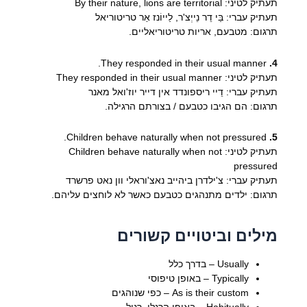
תעתיק לטיני: By their nature, lions are territorial
תעתיק עברי: בַּי דֵר נֵייְצ'ר, לַייוֹנז אַר טריטוריאל
תרגום: מטבעם, אריות טריטוריאליים.
They responded in their usual manner.
4.
תעתיק לטיני: They responded in their usual manner
תעתיק עברי: דֵיי ריספונדד אין דייר יוז'ואל מאנר
תרגום: הם הגיבו כטבעם / בצורתם הרגילה.
Children behave naturally when not pressured.
5.
תעתיק לטיני: Children behave naturally when not
pressured
תעתיק עברי: צ'ילדרן ביהייב נאצ'וראלי וון נאט פרשרד
תרגום: ילדים מתנהגים כטבעם כאשר לא לוחצים עליהם.
מילים וביטויים קשורים
Usually – בדרך כלל
Typically – באופן טיפוסי
As is their custom – כפי שנוהגים