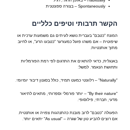
Habitually – באופן הרגלי, רגיל
Spontaneously – בצורה ספונטנית
הקשר תרבותי וטיפים כלליים
המונח "כטבם" בעברית נושא לעיתים גם משמעות ערכית או
שיפוטית – אם משהו פועל כמעורער "כטבעו הרע", או לחיוב
מתוך אותנטיות.
באנגלית, כדאי להתאים את התרגום לפי רמת הפורמליות
ותחושת הנאמר. למשל:
"Naturally" – רלוונטי כמעט תמיד, כולל בסגנון דיבור יומיומי.
"By their nature" – יותר פורמלי וספרותי, מתאים לתיאור
מדעי, חברתי, פילוסופי.
הפעולה "כטבם" לרוב מובנת כהתנהגות צפויה או אותנטית.
אם רוצים להביע טון של שגרה – "As usual" יתאים יותר.