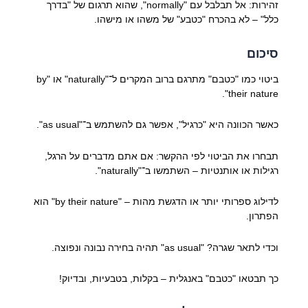
זהירות: אל תבלבל עם "normally", שהוא תרגום של "בדרך
כלל" – לא בהכרח "כטבע" של משהו או מישהו.
סיכום
ביטוי כמו "כטבם" מתרגם ברוב המקרים ל־"naturally" או "by
their nature".
כאשר הכוונה היא "כרגיל", אפשר גם להשתמש ב־"as usual".
תבחרו את הביטוי לפי ההקשר: אם אתם מדברים על הרגל,
רגילות או אותנטיות – השתמשו ב־"naturally".
לדילוג ספרותי יותר או הדגשת מהות – "by their nature" הוא
הפתרון.
וכדי לתאר שגרה? "as usual" תהיה בחירה נבונה ונפוצה.
כך תבטאו "כטבם" באנגלית – בקלות, בטבעיות, ובדיוק!