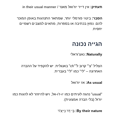
תעתיק:
אין דייר יוז'ואל מאנר / in their usual manner
הסבר:
ביטוי פורמלי יותר, שמתאר התנהגות באופן המוכר
להם. נפוץ בכתיבה או בספרות, מתאים למצבים רשמיים
יחסית.
הגייה נכונה
Naturally:
נאצ'וראלי
הצליל "צ'" קרוב ל־"ch" באנגלית. יש להקפיד על ההברה
האחרונה – "לי" כמו "לי" בעברית.
As usual:
אז יוז'ואל
"usual" נהגה לעיתים כמו יוּ-ז'וּ-אל, ויש להיזהר לא להגות כמו
יוז'וּל (בלי הברה אמצעית).
By their nature:
בַּי דֵר נֵייְצ'ר