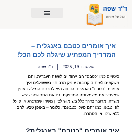
ילוג
תוכן
איך אומרים כטבם באנגלית –
המדריך המפתיע שיגלה לכם הכל!
אוקטובר 19, 2025
ד"ר שפה
ביטויים כמו "כטבם" הם ייחודיים לשפה העברית, והם
משקפים לעיתים קרובות עומק תרבותי. כששואלים איך
אומרים "כטבם" באנגלית, הכוונה היא לתרגום המילה באופן
שמעביר את משמעותה המדויקת וגם את התחושה שהיא
משרה. מדובר בדרך כלל בשימוש לציון משהו שמתנהג או פועל
לפי טבעו, כמו "הם פעלו כטבעם", כלומר – באופן טבעי להם,
ללא שינוי או הסתרה.
איך אומרים "כטבם" באנגלית?