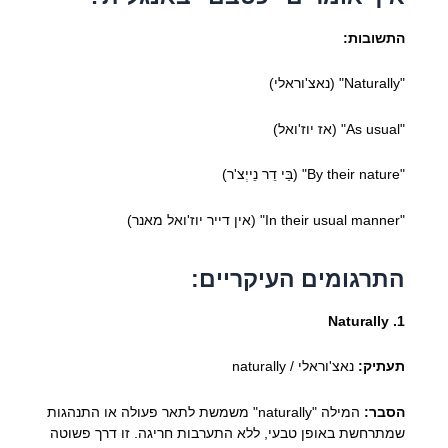
התשובות:
"Naturally" (נאצ'וראלי)
"As usual" (אז יוז'ואל)
"By their nature" (בַּי דֵר נֵייְצ'ר)
"In their usual manner" (אין דייר יוז'ואל מאנר)
התרגומים העיקריים:
1. Naturally
תעתיק:
נאצ'וראלי / naturally
הסבר:
המילה "naturally" משמשת לתאר פעולה או התנהגות
שמתרחשת באופן טבעי, ללא התערבות חריגה. זו דרך פשוטה