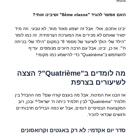
גופא!
האם אפשר להגיד "8ème classe" ושיבינו אותי?
יבינו אתכם, אולי. אבל זה ישמע מאוד מוזר, לא טבעי, וזה מיד
יסגיר שאתם לא מכירים את המערכת הצרפתית. זה כמו לומר
"הילד שלי הולך לשיעור של מספר 8" במקום "הילד שלי בכיתה
ח'". אז כן, יבינו, אבל עם הרבה חיוכים מנומסים. עדיף
להשתמש ב"Quatrième" כדי להישמע כמו מקומי!
מה לומדים ב"Quatrième"? הצצה
לשיעורים בצרפת
אז הבנו את המינוח, אבל מה בעצם קורה שם? מה ההבדל בין
תלמיד "Quatrième" לבין תלמיד כיתה ח' ישראלי? ובכן, רוב
המקצועות הבסיסיים דומים, אבל יש כמה הבדלים תרבותיים
ודגשים שכדאי להכיר.
סדר יום אקדמי: לא רק באגטים וקרואסונים