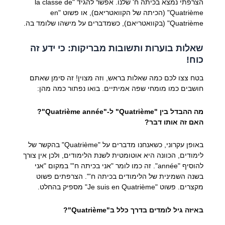
הצרפתי נמצא בכיתה ח' שלנו. אפשר להגיד "la classe de
Quatrième" (הכיתה של הקוואטריאם), או פשוט "en
Quatrième" (בקוואטריאם), כשמדברים על מישהו שלומד בה.
שאלות בוערות ותשובות מבריקות: כי ידע זה
כוח!
בטח צצו לכם כמה שאלות בראש, וזה מצוין! זה סימן שאתם
חושבים כמו מומחי שפה אמיתיים. בואו נפתור כמה מהן:
מה ההבדל בין "Quatrième" ל-"Quatrième année"?
האם זה אותו דבר?
באופן עקרוני, כשאנחנו מדברים על "Quatrième" בהקשר של
לימודים, הכוונה היא אוטומטית לשנת הלימודים, ולכן אין צורך
להוסיף "année". זה כמו לומר "אני בכיתה ח'" במקום "אני
בשנה השמינית של הלימודים בכיתה ח'". הצרפתים פשוט
מקצרים. פשוט "Je suis en Quatrième" מספיק בהחלט.
באיזה גיל לומדים בדרך כלל ב"Quatrième"?