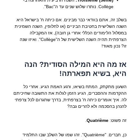
Collège. נותרו שלוש שנים עד ה"Bac".
בשלב זה, אתם בוודאי כבר מבינים. אם כיתה ח' בישראל היא
השנה השלישית בחטיבת הביניים (או לחלופין, השנה השמינית
במסלול הלימודים הכללי אחרי גן חובה), אז המקבילה
הצרפתית תהיה השנה השלישית של ה"Collège". ואיזו שנה
זו? נכון מאוד!
אז מה היא המילה הסודית? הנה
היא, בשיא תפארתה!
השעון מתקתק, המתח בשיאו, ורגע האמת הגיע. אחרי כל
ההקדמות וההסברים, הגיע הזמן לגלות את התשובה שחיכיתם
לה. איך אומרים כיתה ח' בצרפתית, בדרך שתגרום לכל צרפתי
להנהן בהסכמה ולא להרים גבה?
זה פשוט:
Quatrième
.
כן, חברים. "Quatrième". זהו שמו של השלב שבו התלמיד