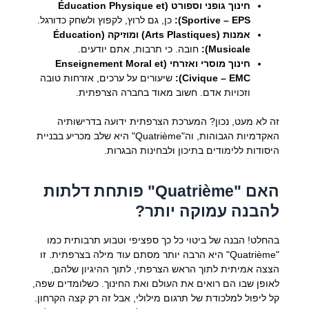
חינוך גופני וספורט (Éducation Physique et
Sportive – EPS):
כן, גם לרוץ, לקפוץ ולשחק כדורגל.
אמנות (Arts Plastiques) ומוזיקה (Éducation
Musicale):
חובה. כי תרבות, אתם יודעים.
חינוך מוסרי ואזרחי (Enseignement Moral et
Civique – EMC):
שיעורים על ערכים, אזרחות טובה
וזכויות אדם. חשוב מאוד בחברה הצרפתית.
זה לא מעט, נכון? המערכת הצרפתית ידועה בדרישותיה
האקדמיות הגבוהות, וה"Quatrième" היא שלב מכריע בבניית
היסודות ללימודים בתיכון ולבחינות הבגרות.
האם "Quatrième" פותחת דלתות
להבנה עמוקה יותר?
בהחלט! הבנה של ביטוי כל כך ספציפי וטבוע תרבותית כמו
"Quatrième" היא הרבה יותר מסתם עוד מילה בצרפתית. זו
הצצה אמיתית לתוך הראש הצרפתי, לתוך ההיגיון שלהם,
לאופן שבו הם רואים את העולם ואת החינוך. כשלומדים שפה,
קל ליפול למלכודת של תרגום מילולי, אבל זה רק קצה הקרחון.