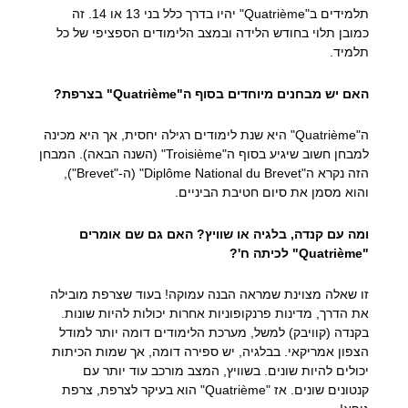
תלמידים ב"Quatrième" יהיו בדרך כלל בני 13 או 14. זה
כמובן תלוי בחודש הלידה ובמצב הלימודים הספציפי של כל
תלמיד.
האם יש מבחנים מיוחדים בסוף ה"Quatrième" בצרפת?
ה"Quatrième" היא שנת לימודים רגילה יחסית, אך היא מכינה
למבחן חשוב שיגיע בסוף ה"Troisième" (השנה הבאה). המבחן
הזה נקרא ה"Diplôme National du Brevet" (ה-"Brevet"),
והוא מסמן את סיום חטיבת הביניים.
ומה עם קנדה, בלגיה או שוויץ? האם גם שם אומרים
"Quatrième" לכיתה ח'?
זו שאלה מצוינת שמראה הבנה עמוקה! בעוד שצרפת מובילה
את הדרך, מדינות פרנקופוניות אחרות יכולות להיות שונות.
בקנדה (קוויבק) למשל, מערכת הלימודים דומה יותר למודל
הצפון אמריקאי. בבלגיה, יש ספירה דומה, אך שמות הכיתות
יכולים להיות שונים. בשוויץ, המצב מורכב עוד יותר עם
קנטונים שונים. אז "Quatrième" הוא בעיקר לצרפת, צרפת