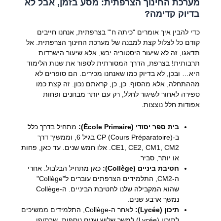
מערכת החינוך הצרפתית: מסע בזמן, אבל לא
בדיוק קדימה?
כדי להבין איך אומרים "כיתה ח'" בצרפתית, אנחנו חייבים
קודם כל לצלול קצת למבנה של מערכת החינוך הצרפתית. אל
תדאגו, זה לא שיעור היסטוריה יבש, אלא שיעור הישרדות
תרבותית! בצרפת, הדרך המסורתית לספור את שנות הלימוד
היא… ובכן, לא בדיוק כמו שאנחנו מכירים. הם סופרים לא
מההתחלה, אלא מהסוף. כן, כן, קראתם נכון. זה קצת כמו
ספירה לאחור לשיגור לחלל, רק עם יותר מבחנים ופחות
אפודות חלל נוצצות.
בית ספר יסודי (École Primaire):
מתחיל בדרך כלל
ב-CP (Cours Préparatoire) בגיל 6, וממשיך דרך
CE1, CE2, CM1, CM2. אלו חמש שנים. עד כאן, פחות
או יותר, סביר.
חטיבת ביניים (Collège):
כאן מתחיל הבלבול. אחרי
ה-CM2, התלמידים הצרפתים עוברים ל"Collège"
שהוא המקבילה שלנו לחטיבת הביניים. ה-Collège
נמשך ארבע שנים.
תיכון (Lycée):
לאחר ה-Collège, התלמידים ממשיכים
לתיכון (Lycée) למשך שלוש שנים נוספות, שבסופן