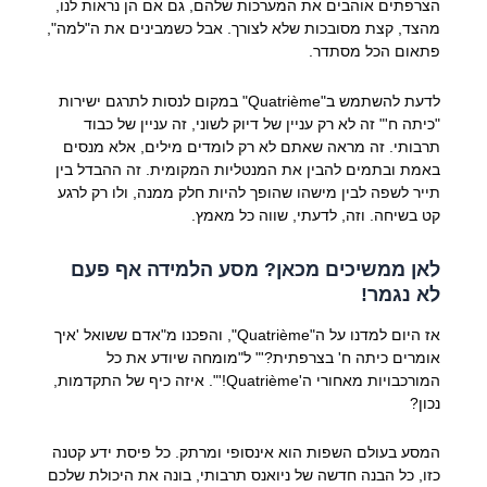
הצרפתים אוהבים את המערכות שלהם, גם אם הן נראות לנו,
מהצד, קצת מסובכות שלא לצורך. אבל כשמבינים את ה"למה",
פתאום הכל מסתדר.
לדעת להשתמש ב"Quatrième" במקום לנסות לתרגם ישירות
"כיתה ח'" זה לא רק עניין של דיוק לשוני, זה עניין של כבוד
תרבותי. זה מראה שאתם לא רק לומדים מילים, אלא מנסים
באמת ובתמים להבין את המנטליות המקומית. זה ההבדל בין
תייר לשפה לבין מישהו שהופך להיות חלק ממנה, ולו רק לרגע
קט בשיחה. וזה, לדעתי, שווה כל מאמץ.
לאן ממשיכים מכאן? מסע הלמידה אף פעם
לא נגמר!
אז היום למדנו על ה"Quatrième", והפכנו מ"אדם ששואל 'איך
אומרים כיתה ח' בצרפתית?'" ל"מומחה שיודע את כל
המורכבויות מאחורי ה'Quatrième!'". איזה כיף של התקדמות,
נכון?
המסע בעולם השפות הוא אינסופי ומרתק. כל פיסת ידע קטנה
כזו, כל הבנה חדשה של ניואנס תרבותי, בונה את היכולת שלכם