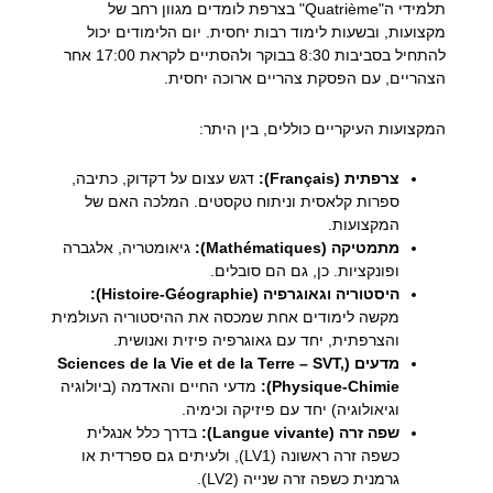
תלמידי ה"Quatrième" בצרפת לומדים מגוון רחב של
מקצועות, ובשעות לימוד רבות יחסית. יום הלימודים יכול
להתחיל בסביבות 8:30 בבוקר ולהסתיים לקראת 17:00 אחר
הצהריים, עם הפסקת צהריים ארוכה יחסית.
המקצועות העיקריים כוללים, בין היתר:
צרפתית (Français):
דגש עצום על דקדוק, כתיבה,
ספרות קלאסית וניתוח טקסטים. המלכה האם של
המקצועות.
מתמטיקה (Mathématiques):
גיאומטריה, אלגברה
ופונקציות. כן, גם הם סובלים.
היסטוריה וגאוגרפיה (Histoire-Géographie):
מקשה לימודים אחת שמכסה את ההיסטוריה העולמית
והצרפתית, יחד עם גאוגרפיה פיזית ואנושית.
מדעים (Sciences de la Vie et de la Terre – SVT,
Physique-Chimie):
מדעי החיים והאדמה (ביולוגיה
וגיאולוגיה) יחד עם פיזיקה וכימיה.
שפה זרה (Langue vivante):
בדרך כלל אנגלית
כשפה זרה ראשונה (LV1), ולעיתים גם ספרדית או
גרמנית כשפה זרה שנייה (LV2).