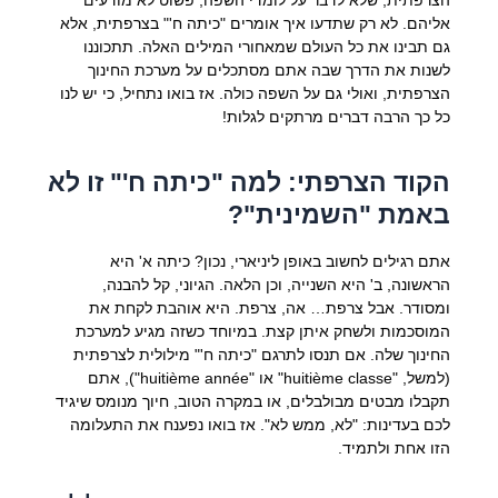
אליהם. לא רק שתדעו איך אומרים "כיתה ח'" בצרפתית, אלא
גם תבינו את כל העולם שמאחורי המילים האלה. תתכוננו
לשנות את הדרך שבה אתם מסתכלים על מערכת החינוך
הצרפתית, ואולי גם על השפה כולה. אז בואו נתחיל, כי יש לנו
כל כך הרבה דברים מרתקים לגלות!
הקוד הצרפתי: למה "כיתה ח'" זו לא
באמת "השמינית"?
אתם רגילים לחשוב באופן ליניארי, נכון? כיתה א' היא
הראשונה, ב' היא השנייה, וכן הלאה. הגיוני, קל להבנה,
ומסודר. אבל צרפת… אה, צרפת. היא אוהבת לקחת את
המוסכמות ולשחק איתן קצת. במיוחד כשזה מגיע למערכת
החינוך שלה. אם תנסו לתרגם "כיתה ח'" מילולית לצרפתית
(למשל, "huitième classe" או "huitième année"), אתם
תקבלו מבטים מבולבלים, או במקרה הטוב, חיוך מנומס שיגיד
לכם בעדינות: "לא, ממש לא". אז בואו נפענח את התעלומה
הזו אחת ולתמיד.