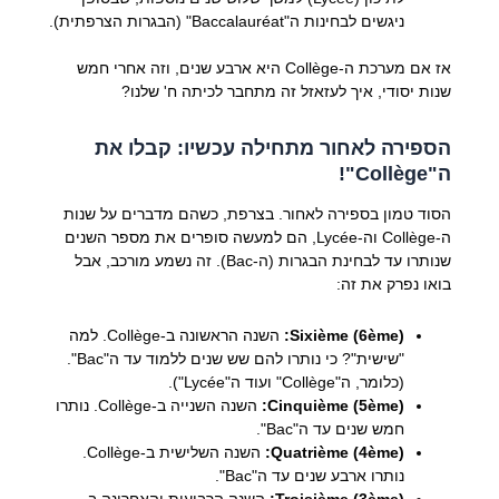
ניגשים לבחינות ה"Baccalauréat" (הבגרות הצרפתית).
אז אם מערכת ה-Collège היא ארבע שנים, וזה אחרי חמש
שנות יסודי, איך לעזאזל זה מתחבר לכיתה ח' שלנו?
הספירה לאחור מתחילה עכשיו: קבלו את
ה"Collège"!
הסוד טמון בספירה לאחור. בצרפת, כשהם מדברים על שנות
ה-Collège וה-Lycée, הם למעשה סופרים את מספר השנים
שנותרו עד לבחינת הבגרות (ה-Bac). זה נשמע מורכב, אבל
בואו נפרק את זה:
Sixième (6ème):
השנה הראשונה ב-Collège. למה
"שישית"? כי נותרו להם שש שנים ללמוד עד ה"Bac".
(כלומר, ה"Collège" ועוד ה"Lycée").
Cinquième (5ème):
השנה השנייה ב-Collège. נותרו
חמש שנים עד ה"Bac".
Quatrième (4ème):
השנה השלישית ב-Collège.
נותרו ארבע שנים עד ה"Bac".
Troisième (3ème):
השנה הרביעית והאחרונה ב-